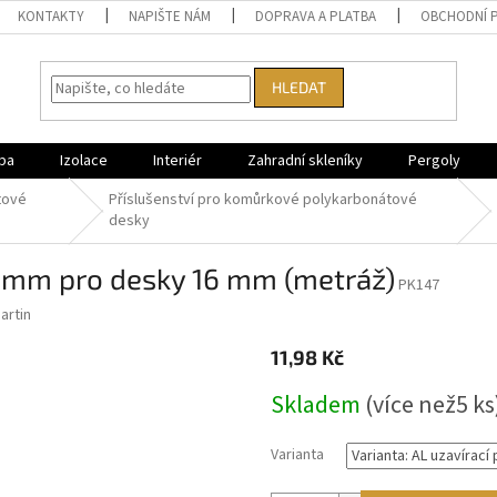
KONTAKTY
NAPIŠTE NÁM
DOPRAVA A PLATBA
OBCHODNÍ 
HLEDAT
ba
Izolace
Interiér
Zahradní skleníky
Pergoly
tové
Příslušenství pro komůrkové polykarbonátové
desky
38 mm pro desky 16 mm (metráž)
PK147
artin
11,98 Kč
Měrná
Skladem
(
více než5 ks
cena:
Varianta