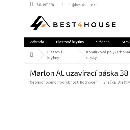
Přejít
736 197 828
info@best4house.cz
na
obsah
Zahrada
Plastové krytiny
Střecha
Stav
Plastové
Komůrkové polykarboná
Domů
krytiny
desky
Marlon AL uzavírací páska 
Průměrné
Neohodnoceno
Podrobnosti hodnocení
Značka:
Brett M
hodnocení
produktu
je
0,0
z
5
hvězdiček.