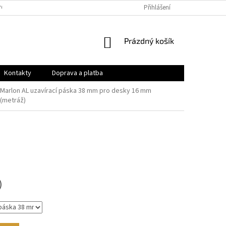
PODMÍNKY
OCHRANA OSOBNÍCH ÚDAJŮ
Přihlášení
VRÁCENÍ ZBOŽÍ A REKLAMAC
NÁKUPNÍ
Prázdný košík
KOŠÍK
Kontakty
Doprava a platba
Marlon AL uzavírací páska 38 mm pro desky 16 mm
(metráž)
)