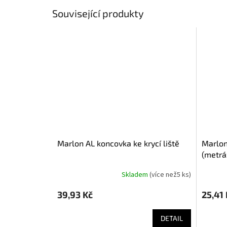
Související produkty
Marlon AL koncovka ke krycí liště
Marlon těsnění do AL krycí lišty
(metrá
Skladem
(
více než5 ks
)
39,93 Kč
25,41 
DETAIL