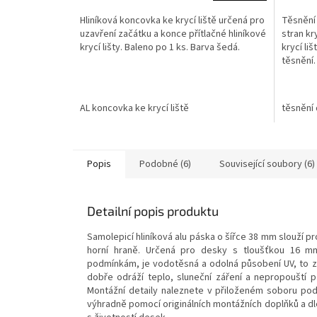
Hliníková koncovka ke krycí liště určená pro
Těsnění 
uzavření začátku a konce přítlačné hliníkové
stran kr
krycí lišty. Baleno po 1 ks. Barva šedá.
krycí li
těsnění.
AL koncovka ke krycí liště
těsnění 
Popis
Podobné (6)
Související soubory (6)
Detailní popis produktu
Samolepicí hliníková alu páska o šířce 38 mm slouží
horní hraně. Určená pro desky s tloušťkou 16 mm.
podmínkám, je vodotěsná a odolná působení UV, to zn
dobře odráží teplo, sluneční záření a nepropouští p
Montážní detaily naleznete v přiloženém soboru pod
výhradně pomocí originálních montážních doplňků a 