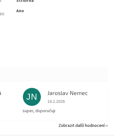
a
:
stříbrná
ano
lní
:
á
Jaroslav Nemec
JN
 5 z 5 hvězdiček.
Hodnocení obchodu je 5 z 5 hvězdiček.
16.2.2026
super, doporučuji
Zobrazit další hodnocení