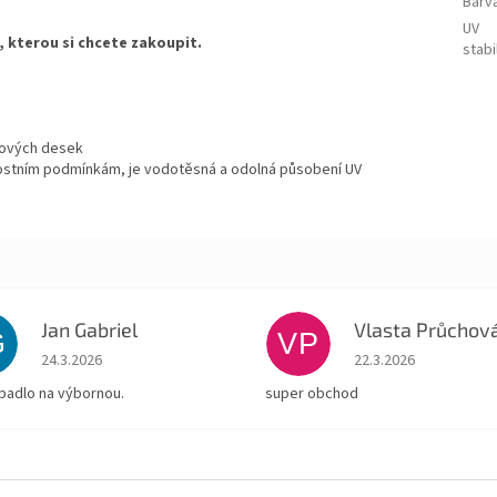
Barv
UV
, kterou si chcete zakoupit.
stabi
tových desek
nostním podmínkám, je vodotěsná a odolná působení UV
Jan Gabriel
Vlasta Průchov
G
VP
Hodnocení obchodu je 5 z 5 hvězdiček.
Hodnocení obchodu je
24.3.2026
22.3.2026
padlo na výbornou.
super obchod