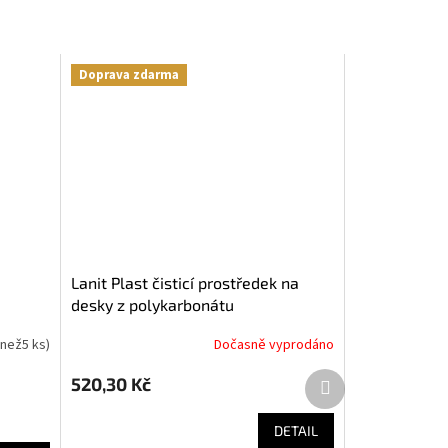
Doprava zdarma
Lanit Plast čisticí prostředek na
desky z polykarbonátu
 než5 ks
)
Dočasně vyprodáno
Další
520,30 Kč
produkt
DETAIL