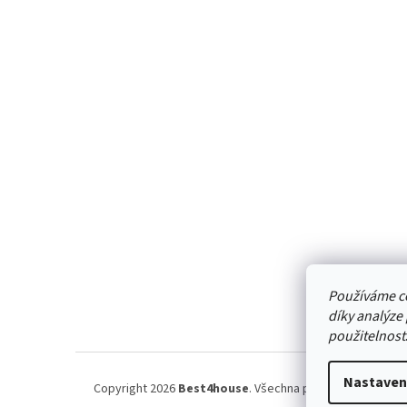
á
p
a
t
í
Používáme c
díky analýze
použitelnost
Nastaven
Copyright 2026
Best4house
. Všechna práva vyhrazena.