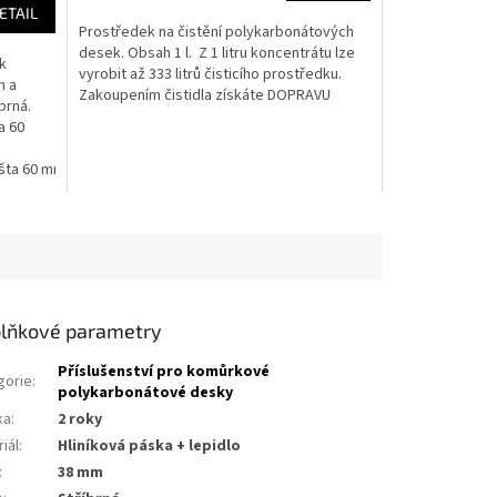
ETAIL
Prostředek na čistění polykarbonátových
desek. Obsah 1 l. Z 1 litru koncentrátu lze
 k
vyrobit až 333 litrů čisticího prostředku.
h a
Zakoupením čistidla získáte DOPRAVU
brná.
ZDARMA...
a 60
lišta 60 mm 5m
AL krycí lišta 60 mm 4m
AL krycí lišta 60 mm 3m
AL kr
lňkové parametry
Příslušenství pro komůrkové
gorie
:
polykarbonátové desky
ka
:
2 roky
iál
:
hliníková páska + lepidlo
:
38 mm