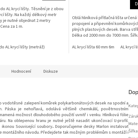
D
do AL krycí lišty. Těsnění je z obou
ycí lišty. Na každý délkový metr
Oblá hliníková přítlačná lišta určená
šty je nutné objednat 2 metry
propojení a připevnění komůrkovýc
 Cena za 1 m.
plných plastových desek. Barva stří
Délka od 2000 mm do 7000 mm. Šířk
mm.
do AL krycí lišty (metráž)
AL krycí lišta 60 mm 6m
AL krycí 
Hodnocení
Diskuze
Dop
 pro vodotěsné zalepení komůrek polykarbonátových desek na spodní a
Kate
 Páska je nehořlavá, odolává většině chemikálií, povětrnostním
amená možnost dlouhodobého použití uvnitř i venku. Hliníková fólie
Záru
áru. Na oblepenou hranu je nutné ještě nasadit ukončovací U-profil.
Mater
 ikonou Související soubory
.
Doporučujeme desky Marlon instalovat
Šířka
dle montážního návodu. Předejdete tak možným problémům s montáží i