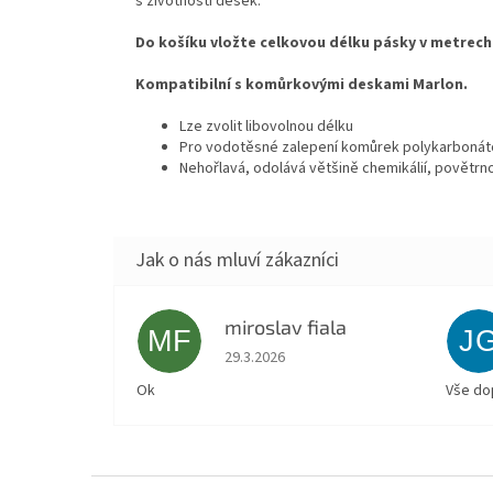
s životností desek.
Do košíku vložte celkovou délku pásky v metrech
Kompatibilní s komůrkovými deskami Marlon.
Lze zvolit libovolnou délku
Pro vodotěsné zalepení komůrek polykarboná
Nehořlavá, odolává většině chemikálií, povětr
miroslav fiala
MF
J
Hodnocení obchodu je 5 z 5 hvězdiček.
29.3.2026
Ok
Vše do
Z