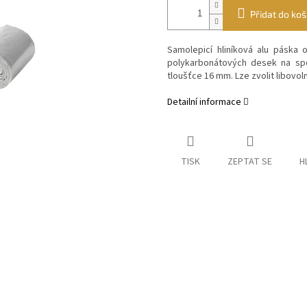
Přidat do koš
Samolepicí hliníková alu páska
polykarbonátových desek na spo
tloušťce 16 mm. Lze zvolit libovol
Detailní informace
TISK
ZEPTAT SE
H