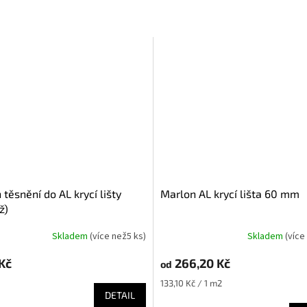
Marlon AL krycí lišta 60 mm
ž)
Skladem
(
více než5 ks
)
Skladem
(
více
Kč
266,20 Kč
od
Měrná
133,10 Kč / 1 m2
cena:
DETAIL