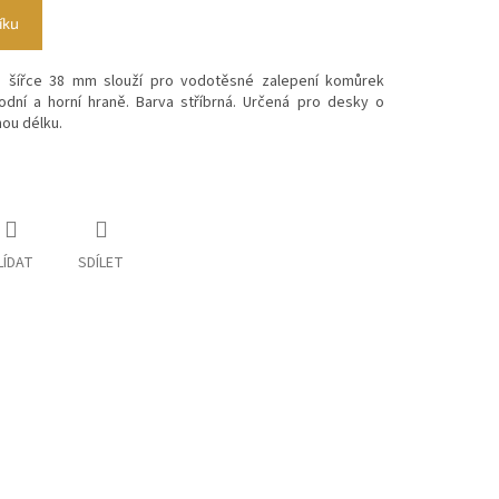
íku
 o šířce 38 mm slouží pro vodotěsné zalepení komůrek
dní a horní hraně. Barva stříbrná. Určená pro desky o
nou délku.
LÍDAT
SDÍLET