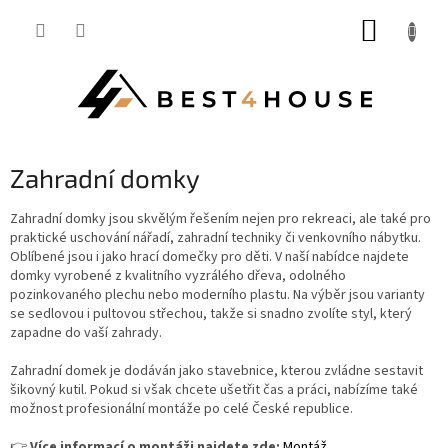
Přejít
NÁKUP
na
obsah
KOŠÍK
Zahradní domky
Zahradní domky jsou skvělým řešením nejen pro rekreaci, ale také pro
praktické uschování nářadí, zahradní techniky či venkovního nábytku.
Oblíbené jsou i jako hrací domečky pro děti. V naší nabídce najdete
domky vyrobené z kvalitního vyzrálého dřeva, odolného
pozinkovaného plechu nebo moderního plastu. Na výběr jsou varianty
se sedlovou i pultovou střechou, takže si snadno zvolíte styl, který
zapadne do vaší zahrady.
Zahradní domek je dodáván jako stavebnice, kterou zvládne sestavit
šikovný kutil. Pokud si však chcete ušetřit čas a práci, nabízíme také
možnost profesionální montáže po celé České republice.
👉
Více informací o montáži najdete zde:
Montáž