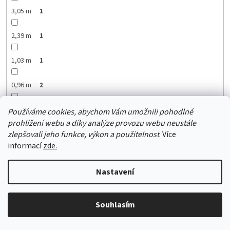
3,05 m
1
2,39 m
1
1,03 m
1
0,96 m
2
1,83 m
1
Používáme cookies, abychom Vám umožnili pohodlné
prohlížení webu a díky analýze provozu webu neustále
zlepšovali jeho funkce, výkon a použitelnost
. Více
1,94 m
1
informací
zde.
2,50 m
1
Nastavení
3,01 m
1
Souhlasím
3,32 m
2