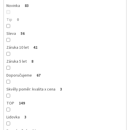
Novinka
83
Tip
0
Sleva
56
Záruka 10 let
42
Záruka 5 let
8
Doporučujeme
67
Skvěly poměr: kvalita x cena
3
TOP
149
Lidovka
3