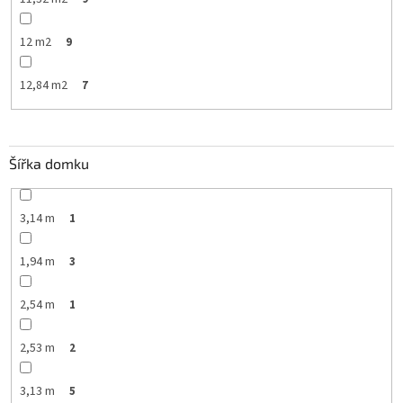
12 m2
9
12,84 m2
7
Šířka domku
3,14 m
1
1,94 m
3
2,54 m
1
2,53 m
2
3,13 m
5