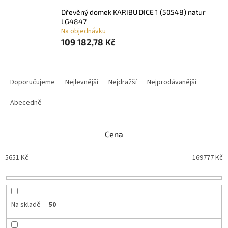
dřevěný domek KARIBU DICE 1 (50548) natur
LG4847
Na objednávku
109 182,78 Kč
Ř
a
Doporučujeme
Nejlevnější
Nejdražší
Nejprodávanější
z
e
Abecedně
n
í
Cena
p
r
5651
Kč
169777
Kč
o
d
u
k
t
Na skladě
50
ů