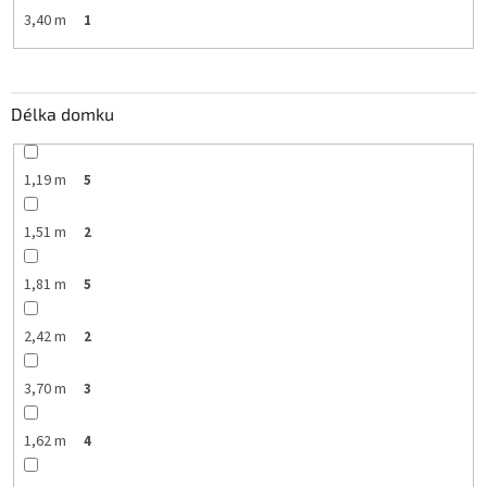
3,40 m
1
Délka domku
1,19 m
5
1,51 m
2
1,81 m
5
2,42 m
2
3,70 m
3
1,62 m
4