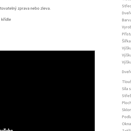
Stře
tovatelný zprava nebo zleva.
Dveř
 křídle
Barv
Vyro
Přís
Šířka
Výšk
Výšk
Výška
Dveř
Tlou
Síla 
Střeš
Ploc
Sklo
Podl
Okna 
Zatíž