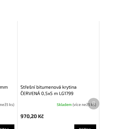
střešní bitumenová krytina
ČERVENÁ 0,5x5 m LG1799
Další
 než5 ks
)
Skladem
(
více než5 ks
)
produkt
970,20 Kč