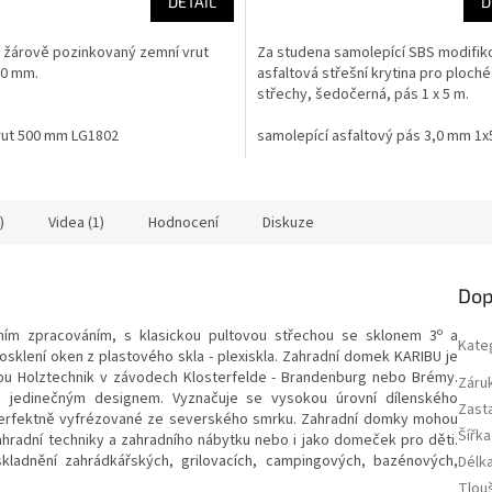
DETAIL
D
 žárově pozinkovaný zemní vrut
Za studena samolepící SBS modifik
00 mm.
asfaltová střešní krytina pro ploché
střechy, šedočerná, pás 1 x 5 m.
rut 500 mm LG1802
samolepící asfaltový pás 3,0 mm 1
)
Videa (1)
Hodnocení
Diskuze
Dop
o
zním zpracováním, s klasickou pultovou střechou se sklonem 3
a
Kate
osklení oken z plastového skla - plexiskla.
Zahradní domek KARIBU je
u Holztechnik v závodech Klosterfelde - Brandenburg nebo Brémy.
Záru
a jedinečným designem. Vyznačuje se vysokou úrovní dílenského
Zast
 perfektně vyfrézované ze severského smrku.
Zahradní domky mohou
Šířk
 zahradní techniky a zahradního nábytku nebo i jako domeček pro děti.
adnění zahrádkářských, grilovacích, campingových, bazénových,
Délk
Tlou