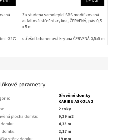
ETAIL
DETAIL
ovaná
Za studena samolepící SBS modifikovaná
asfaltová střešní krytina, ČERVENÁ, pás 0,5
x 5 m.
x5m LG2721
střešní bitumenová krytina ČERVENÁ 0,5x5 m LG1799
lňkové parametry
Dřevěné domky
gorie
:
KARIBU ASKOLA 2
ka
:
2 roky
avěná plocha domku
:
9,39 m2
a domku
:
4,33 m
a domku
:
2,17 m
šťka stěny domku
:
19 mm