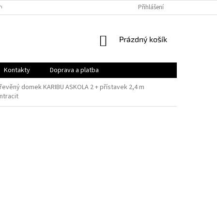
PODMÍNKY
OCHRANA OSOBNÍCH ÚDAJŮ
Přihlášení
VRÁCENÍ ZBOŽÍ A REKLAMAC
NÁKUPNÍ
Prázdný košík
KOŠÍK
Kontakty
Doprava a platba
řevěný domek KARIBU ASKOLA 2 + přístavek 2,4 m
ntracit