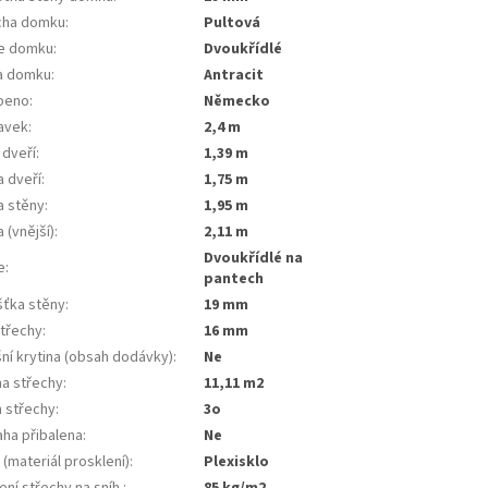
cha domku
:
Pultová
e domku
:
Dvoukřídlé
a domku
:
Antracit
beno
:
Německo
tavek
:
2,4 m
 dveří
:
1,39 m
a dveří
:
1,75 m
a stěny
:
1,95 m
 (vnější)
:
2,11 m
dvoukřídlé na
e
:
pantech
šťka stěny
:
19 mm
střechy
:
16 mm
ní krytina (obsah dodávky)
:
ne
ha střechy
:
11,11 m2
n střechy
:
3o
aha přibalena
:
ne
(materiál prosklení)
:
plexisklo
ení střechy na sníh
:
85 kg/m2