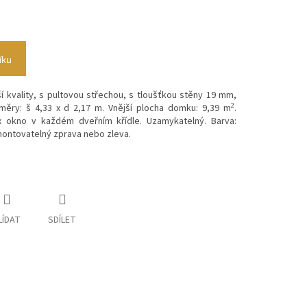
íku
 kvality, s pultovou střechou, s tloušťkou stěny 19 mm,
2
měry: š 4,33 x d 2,17 m. Vnější plocha domku: 9,39 m
.
x okno v každém dveřním křídle. Uzamykatelný. Barva:
montovatelný zprava nebo zleva.
LÍDAT
SDÍLET