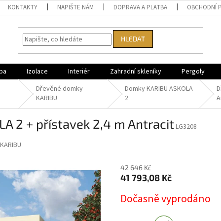
KONTAKTY
NAPIŠTE NÁM
DOPRAVA A PLATBA
OBCHODNÍ 
HLEDAT
ba
Izolace
Interiér
Zahradní skleníky
Pergoly
Dřevěné domky
Domky KARIBU ASKOLA
D
KARIBU
2
A
A 2 + přístavek 2,4 m Antracit
LG3208
KARIBU
42 646 Kč
41 793,08 Kč
Měrná
Dočasně vyprodáno
cena: