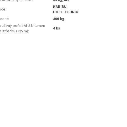
KARIBU
bce
:
HOLZTECHNIK
nost
:
400 kg
ručený počet ALU-bitumen
4 ks
na střechu (1x5 m)
: