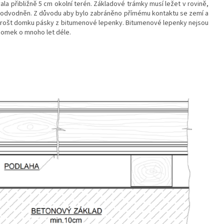
ala přibližně 5 cm okolní terén. Základové trámky musí ležet v rovině,
a odvodněn. Z důvodu aby bylo zabráněno přímému kontaktu se zemí a
ný rošt domku pásky z bitumenové lepenky. Bitumenové lepenky nejsou
 domek o mnoho let déle.