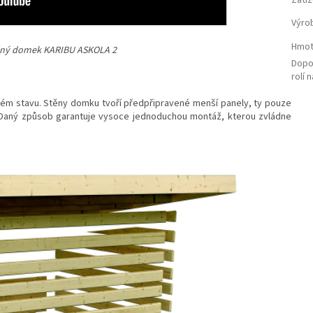
Výro
Hmot
ěný domek KARIBU ASKOLA 2
Dopo
rolí 
ém stavu. Stěny domku tvoří předpřipravené menší panely, ty pouze
. Daný způsob garantuje vysoce jednoduchou montáž, kterou zvládne