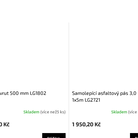
 vrut 500 mm LG1802
samolepící asfaltový pás 3,0 mm
1x5m LG2721
Skladem
(
více než5 ks
)
Skladem
(
více
0 Kč
1 950,20 Kč