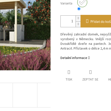
Varianta
Přidat do koš
Dřevěný zahradní domek, nejvyšší
vyrobený v Německu. Vnější roz
Dvoukřídlé dveře na pantech. 3
Antracit. P
řístavek
o délce 2,4 m 
Detailní informace
TISK
ZEPTAT SE
H