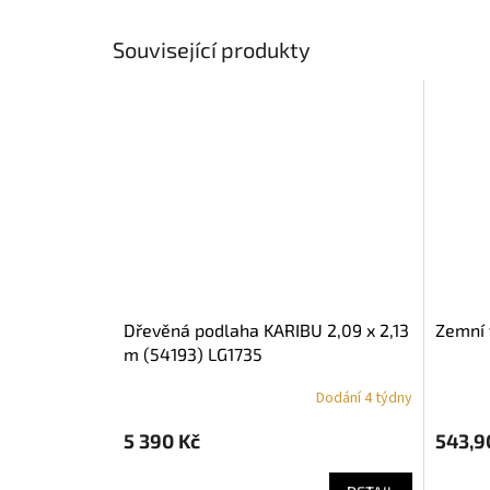
Související produkty
dřevěná podlaha KARIBU 2,09 x 2,13
zemní
m (54193) LG1735
Dodání 4 týdny
5 390 Kč
543,9