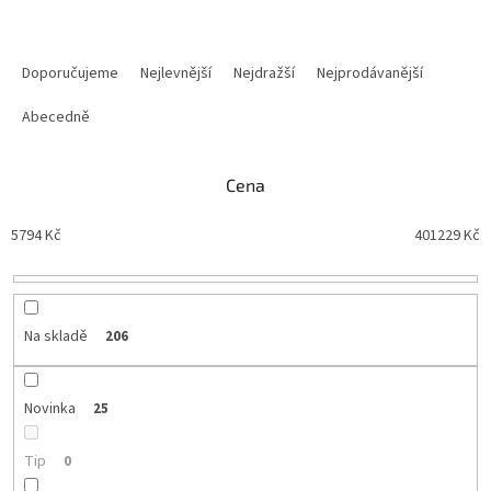
Ř
a
Doporučujeme
Nejlevnější
Nejdražší
Nejprodávanější
z
e
Abecedně
n
í
Cena
p
r
5794
Kč
401229
Kč
o
d
u
k
t
Na skladě
206
ů
Novinka
25
Tip
0