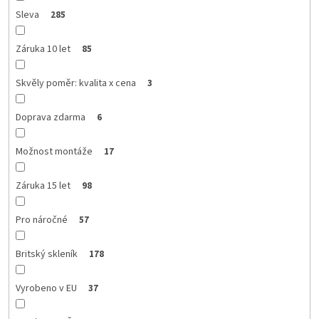
Sleva
285
Záruka 10 let
85
Skvěly poměr: kvalita x cena
3
Doprava zdarma
6
Možnost montáže
17
Záruka 15 let
98
Pro náročné
57
Britský skleník
178
Vyrobeno v EU
37