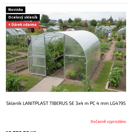
Novinka
Ocelový skleník
+ Dárek zdarma
skleník LANITPLAST TIBERUS SE 3x4 m PC 4 mm LG4795
Dočasně vyprodáno