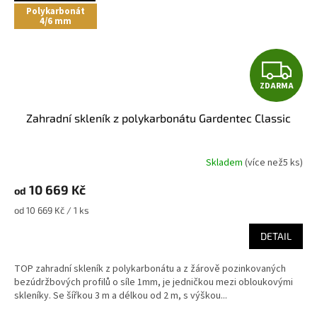
Polykarbonát
4/6 mm
Z
ZDARMA
D
Zahradní skleník z polykarbonátu Gardentec Classic
A
R
Skladem
(
více než5 ks
)
M
10 669 Kč
od
A
Měrná
od 10 669 Kč / 1 ks
cena:
DETAIL
TOP zahradní skleník z polykarbonátu a z žárově pozinkovaných
bezúdržbových profilů o síle 1mm, je jedničkou mezi obloukovými
skleníky. Se šířkou 3 m a délkou od 2 m, s výškou...