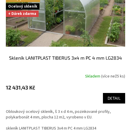
r
o
Ocelový skleník
d
+ Dárek zdarma
u
k
t
ů
skleník LANITPLAST TIBERUS 3x4 m PC 4 mm LG2834
Skladem
(
více než5 ks
)
Průměrné
hodnocení
12 431,43 Kč
produktu
je
DETAIL
5,0
z
5
Obloukový ocelový skleník, š 3 x d 4 m, pozinkované profily,
hvězdiček.
polykarbonát 4 mm, plocha 12 m2, vyrobeno v EU.
skleník LANITPLAST TIBERUS 3x4 m PC 4 mm LG2834