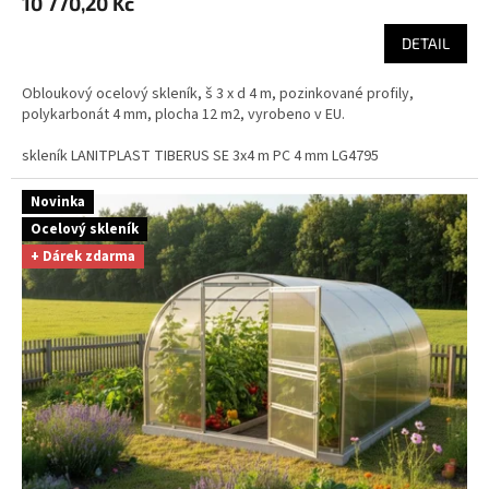
10 770,20 Kč
DETAIL
Obloukový ocelový skleník, š 3 x d 4 m, pozinkované profily,
polykarbonát 4 mm, plocha 12 m2, vyrobeno v EU.
skleník LANITPLAST TIBERUS SE 3x4 m PC 4 mm LG4795
Novinka
Ocelový skleník
+ Dárek zdarma