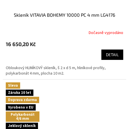
skleník VITAVIA BOHEMY 10000 PC 4 mm LG4176
Dočasně vyprodáno
16 650,20 Kč
DETAIL
Obloukový HLINÍKOVÝ skleník, š 2 x d 5 m, hliníkové profily,
polykarbonát 4 mm, plocha 10 m2.
Sleva
Záruka 10 let
Doprava zdarma
Vyrobeno v EU
Polykarbonát
4/6 mm
Jeklový skleník