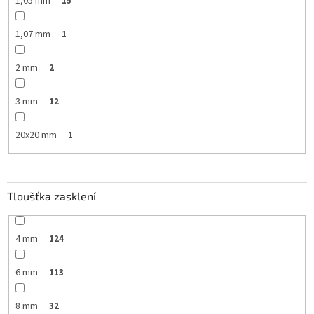
1,05 mm
15
1,07 mm
1
2 mm
2
3 mm
12
20x20 mm
1
Tloušťka zasklení
4 mm
124
6 mm
113
8 mm
32