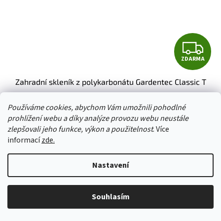
Z
ZDARMA
D
Zahradní skleník z polykarbonátu Gardentec Classic T
A
R
Používáme cookies, abychom Vám umožnili pohodlné
Skladem
(
více než5 ks
)
prohlížení webu a díky analýze provozu webu neustále
M
zlepšovali jeho funkce, výkon a použitelnost
. Více
12 124 Kč
od
informací
zde.
A
Měrná
od 12 124 Kč / 1 ks
cena:
DETAIL
Nastavení
Zahradní skleník z polykarbonátu Gardentec Classic T - Odolný
obloukový zahradní skleník. Jeklová konstrukce zaručuje vysokou
Souhlasím
axiální tuhost. Skleník Gardentec Classic T se...