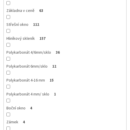
Základna v ceně
63
Střešní okno
112
Hliníkový skleník
157
Polykarbonát 4/6mm/sklo
36
Polykarbonát 6mm/sklo
12
Polykarbonát 4-16 mm
15
Polykarbonát 4 mm/ sklo
1
Boční okno
4
Zámek
4