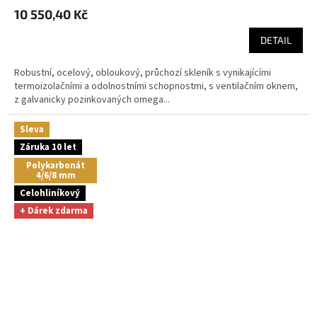
hodnocení
10 550,40 Kč
produktu
je
DETAIL
5,0
z
5
Robustní, ocelový, obloukový, průchozí skleník s vynikajícími
hvězdiček.
termoizolačními a odolnostními schopnostmi, s ventilačním oknem,
z galvanicky pozinkovaných omega...
Sleva
Záruka 10 let
Polykarbonát
4/6/8 mm
Celohliníkový
+ Dárek zdarma