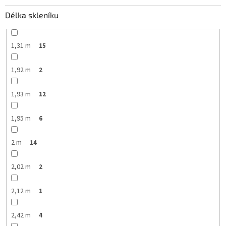
Délka skleníku
1,31 m
15
1,92 m
2
1,93 m
12
1,95 m
6
2 m
14
2,02 m
2
2,12 m
1
2,42 m
4