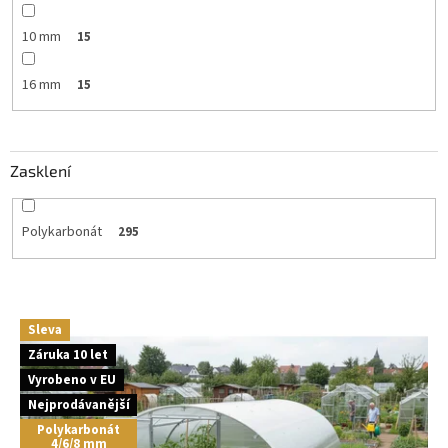
10 mm
15
16 mm
15
Zasklení
Polykarbonát
295
V
Sleva
ý
Záruka 10 let
p
Vyrobeno v EU
i
s
Nejprodávanější
p
Polykarbonát
4/6/8 mm