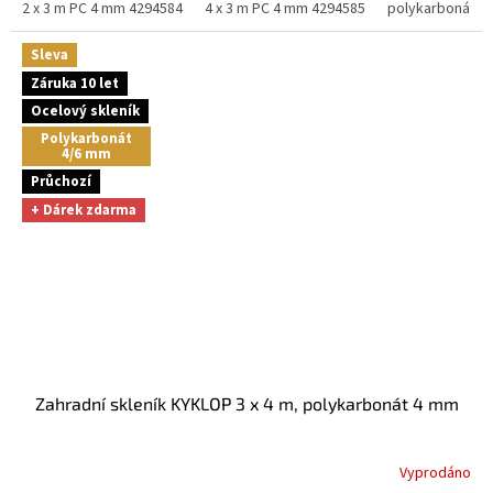
2 x 3 m PC 4 mm 4294584
4 x 3 m PC 4 mm 4294585
polykarbonát 4
Sleva
Záruka 10 let
Ocelový skleník
Polykarbonát
4/6 mm
Průchozí
+ Dárek zdarma
Zahradní skleník KYKLOP 3 x 4 m, polykarbonát 4 mm
Vyprodáno
Průměrné