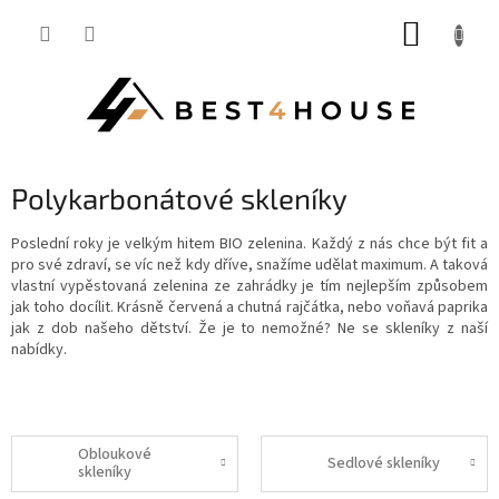
Přejít
NÁKUP
na
obsah
KOŠÍK
Polykarbonátové skleníky
Poslední roky je velkým hitem BIO zelenina. Každý z nás chce být fit a
pro své zdraví, se víc než kdy dříve, snažíme udělat maximum. A taková
vlastní vypěstovaná zelenina ze zahrádky je tím nejlepším způsobem
jak toho docílit. Krásně červená a chutná rajčátka, nebo voňavá paprika
jak z dob našeho dětství. Že je to nemožné? Ne se skleníky z naší
nabídky.
Obloukové
Sedlové skleníky
skleníky