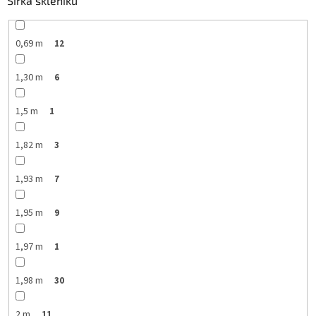
Šířka skleníku
0,69 m
12
1,30 m
6
1,5 m
1
1,82 m
3
1,93 m
7
1,95 m
9
1,97 m
1
1,98 m
30
2 m
11