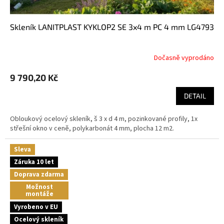
skleník LANITPLAST KYKLOP2 SE 3x4 m PC 4 mm LG4793
Dočasně vyprodáno
9 790,20 Kč
DETAIL
Obloukový ocelový skleník, š 3 x d 4 m, pozinkované profily, 1x
střešní okno v ceně, polykarbonát 4 mm, plocha 12 m2.
Sleva
Záruka 10 let
Doprava zdarma
Možnost
montáže
Vyrobeno v EU
Ocelový skleník