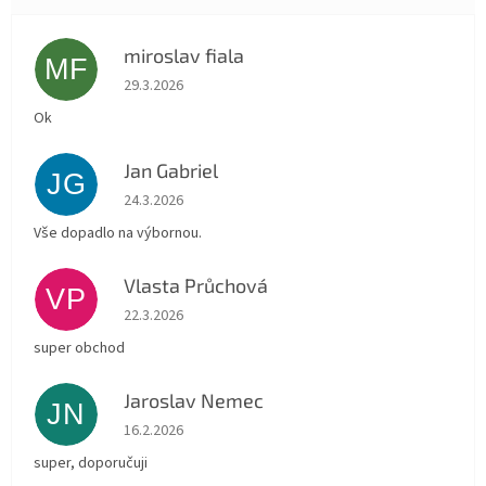
miroslav fiala
MF
Hodnocení obchodu je 5 z 5 hvězdiček.
29.3.2026
Ok
Jan Gabriel
JG
Hodnocení obchodu je 5 z 5 hvězdiček.
24.3.2026
Vše dopadlo na výbornou.
Vlasta Průchová
VP
Hodnocení obchodu je 5 z 5 hvězdiček.
22.3.2026
super obchod
Jaroslav Nemec
JN
Hodnocení obchodu je 5 z 5 hvězdiček.
16.2.2026
super, doporučuji