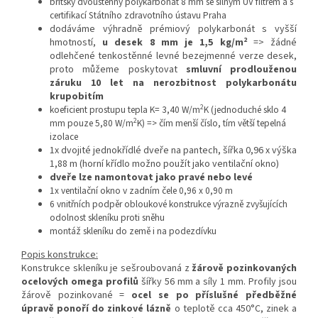
britský dvoustěnný polykarbonát 8 mm se silným UV filtrem a s
certifikací Státního zdravotního ústavu Praha
dodáváme výhradně prémiový polykarbonát s vyšší
2
hmotností,
u desek 8 mm je 1,5 kg/m
=> žádné
odlehčené tenkostěnné levné bezejmenné verze desek,
proto můžeme poskytovat
smluvní prodlouženou
záruku 10 let na nerozbitnost polykarbonátu
krupobitím
2
koeficient prostupu tepla K= 3,40 W/m
K (jednoduché sklo 4
2
mm pouze 5,80 W/m
K) => čím menší číslo, tím větší tepelná
izolace
1x dvojité jednokřídlé dveře na pantech, šířka 0,96 x výška
1,88 m (horní křídlo možno použít jako ventilační okno)
dveře lze namontovat jako pravé nebo levé
1x ventilační okno v zadním čele 0,96 x 0,90 m
6 vnitřních podpěr obloukové konstrukce výrazně zvyšujících
odolnost skleníku proti sněhu
montáž skleníku do země i na podezdívku
Popis konstrukce:
Konstrukce skleníku je sešroubovaná z
žárově pozinkovaných
ocelových omega profilů
šířky 56 mm a síly 1 mm. Profily jsou
žárově pozinkované =
ocel se po příslušné předběžné
úpravě ponoří do zinkové lázně
o teplotě cca 450°C, zinek a