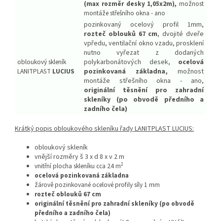
(max rozměr desky 1,05x2m),
možnost
montáže střešního okna - ano
pozinkovaný ocelový profil 1mm,
rozteč oblouků 67 cm
, dvojité dveře
vpředu, ventilační okno vzadu, prosklení
nutno vyřezat z dodaných
obloukový skleník
polykarbonátových desek,
ocelová
LANITPLAST
LUCIUS
pozinkovaná základna,
možnost
montáže střešního okna - ano,
originální těsnění pro zahradní
skleníky (po obvodě předního a
zadního čela)
Krátký popis obloukového skleníku řady LANITPLAST LUCIUS:
obloukový skleník
vnější rozměry š 3 x d 8 x v 2 m
2
vnitřní plocha skleníku cca 24 m
ocelová pozinkovaná základna
žárově pozinkované ocelové profily síly 1 mm
rozteč oblouků 67 cm
originální těsnění pro zahradní skleníky (po obvodě
předního a zadního čela)