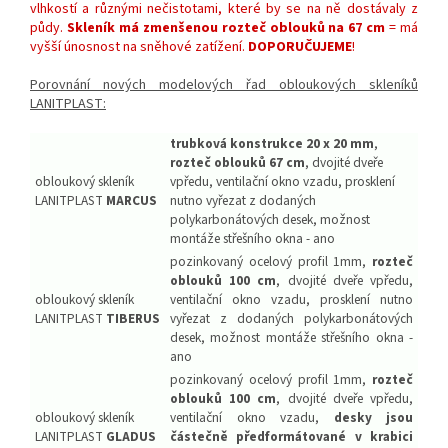
vlhkostí a různými nečistotami, které by se na ně dostávaly z
půdy.
Skleník má zmenšenou rozteč oblouků na 67 cm
= má
vyšší únosnost na sněhové zatížení.
DOPORUČUJEME
!
Porovnání nových modelových řad obloukových skleníků
LANITPLAST:
trubková konstrukce 20 x 20 mm
,
rozteč oblouků 67 cm
, dvojité dveře
obloukový skleník
vpředu, ventilační okno vzadu, prosklení
LANITPLAST
MARCUS
nutno vyřezat z dodaných
polykarbonátových desek, možnost
montáže střešního okna - ano
pozinkovaný ocelový profil 1mm,
rozteč
oblouků 100 cm
,
dvojité dveře vpředu,
obloukový skleník
ventilační okno vzadu, prosklení nutno
LANITPLAST
TIBERUS
vyřezat z dodaných polykarbonátových
desek,
možnost montáže střešního okna -
ano
pozinkovaný ocelový profil 1mm,
rozteč
oblouků 100 cm
, dvojité dveře vpředu,
obloukový skleník
ventilační okno vzadu,
desky jsou
LANITPLAST
GLADUS
částečně předformátované v krabici