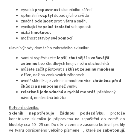
vysoká
propustnost
slunečního záření
optimální
rozptyl
dopadajícího světla
značná
odolnost
proti větru a sněhu
vynikající
tepelně-izolační
schopnosti
nízká
hmotnost
možnost stavby
svépomocí
Hlavní výhody domácího zahradního skleníku:
sami si vypěstujete
lepší
,
chutnější
a
voňavější
zeleninu
bez škodlivých hnojiv než u obchodníků
můžete začít pěstovat a
sklízet zeleninu mnohem
dříve
, než na venkovních záhonech
uvnitř skleníku je zelenina mnohem více
chráněna před
škůdci a nemocemi
než venku
relativně jednoduchá a rychlá montáž
, přehledný
návod, nenáročná údržba
Kotvení skleníku:
Skleník nepotřebuje žádnou podezdívku
, protože
konstrukce skleníku je připravena na zapuštění do země do
hloubky cca 20 - 25 cm. Do děr v zemi se zasunou kotevní profily
ve tvaru obráceného velkého písmene T, které se
zabetonují
.