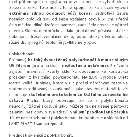
ocel přitom spolu reagují a na povrchu oceli se vytvoří slitina
železa a zinku. Toto nezničitelné spojení zinku a oceli vytvoří
extrémně silnou odolnost vůči korozi
. Jednotlivá žebra
nosných oblouků jsou od sebe vzdálena osově 67 cm. Přední
čelo má dvoudílné dveře na pantech, zadní čelo obsahuje větrací
okénko. Skleník není průchozí. Jako příplatkové příslušenství lze
dokoupit střešní ventilační okno, automatický otvírač okna,
různé druhy regálů, teploměry, vlhkoměry apod.
Polykarbonát:
Prémiový
britský dvoustěnný polykarbonát 8 mm se silným
UV filtrem
(proto na slunci
nežloutne a nekřehne
). Z důvodu
zajištění maximální kvality skleníku dodáváme ke konstrukci
prosklení z kvalitního polykarbonátu MARLON (výrobce Brett
Martin Velká Británie), který v ČR prošel náročnými testy ve
státem akreditovaných zkušebnách jako stavební materiál. Navíc
disponuje
zkušebním protokolem ze Státního zdravotního
ústavu Praha
, který potvrzuje, že se z polykarbonátu
neuvolňují žádné škodlivé látky. Můžete tak nerušeně pěstovat
zeleninu bez obav o své zdraví.
Smluvní prodloužená záruka
10 let
na nerozbitnost polykarbonátu krupobitím je u skleníků od
LANIT PLASTU samozřejmostí.
Přednosti skleníků z polykarbonátu: