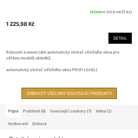
Skladem
(
více než5 ks
)
1 225,98 Kč
DETAIL
Robustní a univerzální automatický otvírač střešního okna pro
většinu modelů skleníků.
automatický otvírač střešního okna PROFI LG1612
ZOBRAZIT VŠECHNY SOUVISEJÍCÍ PRODUKTY
Popis
Podobné (6)
Související soubory (7)
Videa (1)
Hodnocení
Diskuze