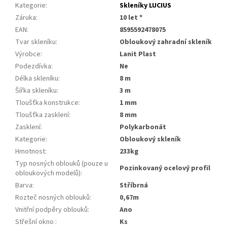
Kategorie
:
Skleníky LUCIUS
Záruka
:
10 let *
EAN
:
8595592478075
Tvar skleníku
:
Obloukový zahradní skleník
Výrobce
:
Lanit Plast
Podezdívka
:
Ne
Délka skleníku
:
8 m
Šířka skleníku
:
3 m
Tloušťka konstrukce
:
1 mm
Tloušťka zasklení
:
8 mm
Zasklení
:
Polykarbonát
Kategorie
:
obloukový skleník
Hmotnost
:
233kg
Typ nosných oblouků (pouze u
pozinkovaný ocelový profil
obloukových modelů)
:
Barva
:
stříbrná
Rozteč nosných oblouků
:
0,67m
Vnitřní podpěry oblouků
:
ano
Střešní okno
:
ks