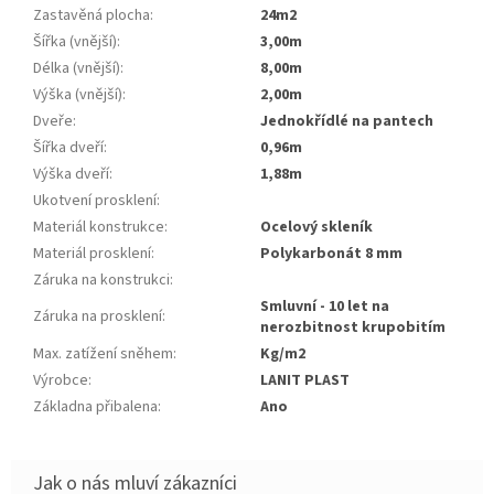
Zastavěná plocha
:
24m2
Šířka (vnější)
:
3,00m
Délka (vnější)
:
8,00m
Výška (vnější)
:
2,00m
Dveře
:
jednokřídlé na pantech
Šířka dveří
:
0,96m
Výška dveří
:
1,88m
Ukotvení prosklení
:
Materiál konstrukce
:
ocelový skleník
Materiál prosklení
:
polykarbonát 8 mm
Záruka na konstrukci
:
smluvní - 10 let na
Záruka na prosklení
:
nerozbitnost krupobitím
Max. zatížení sněhem
:
kg/m2
Výrobce
:
LANIT PLAST
Základna přibalena
:
ano