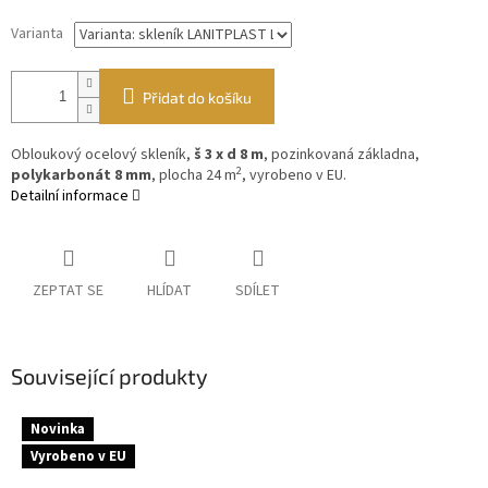
Varianta
Přidat do košíku
Obloukový ocelový skleník,
š 3 x d 8 m
, pozinkovaná základna,
2
polykarbonát 8 mm
, plocha 24 m
, vyrobeno v EU.
Detailní informace
ZEPTAT SE
HLÍDAT
SDÍLET
Související produkty
Novinka
Vyrobeno v EU