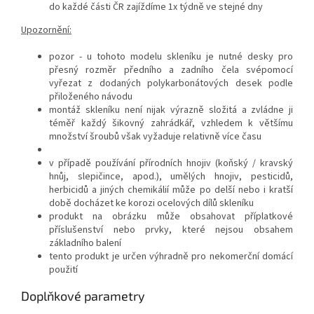
do každé části ČR zajíždíme 1x týdně ve stejné dny
Upozornění:
pozor - u tohoto modelu skleníku je nutné desky pro
přesný rozměr předního a zadního čela svépomocí
vyřezat z dodaných polykarbonátových desek podle
přiloženého návodu
montáž skleníku není nijak výrazně složitá a zvládne ji
téměř každý šikovný zahrádkář, vzhledem k většímu
množství šroubů však vyžaduje relativně více času
v případě používání přírodních hnojiv (koňský / kravský
hnůj, slepičince, apod.), umělých hnojiv, pesticidů,
herbicidů a jiných chemikálií může po delší nebo i kratší
době docházet ke korozi ocelových dílů skleníku
produkt na obrázku může obsahovat příplatkové
příslušenství nebo prvky, které nejsou obsahem
základního balení
tento produkt je určen výhradně pro nekomerční domácí
použití
Doplňkové parametry