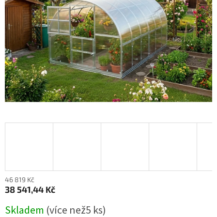
46 819 Kč
38 541,44 Kč
Měrná
Skladem
(
více než5 ks
)
cena: