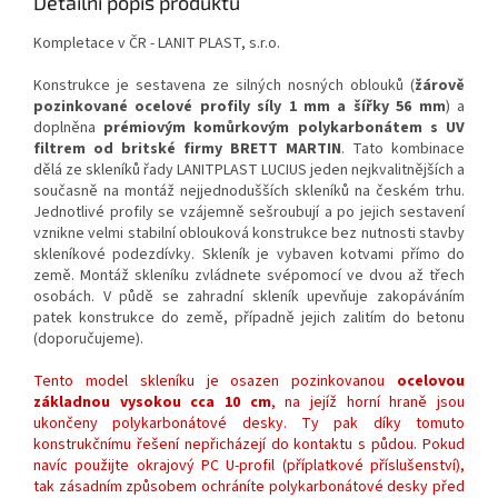
Detailní popis produktu
Kompletace v ČR - LANIT PLAST, s.r.o.
Konstrukce je sestavena ze silných nosných oblouků (
žárově
pozinkované ocelové profily síly 1 mm a šířky 56 mm
) a
doplněna
prémiovým komůrkovým polykarbonátem s UV
filtrem od britské firmy BRETT MARTIN
. Tato kombinace
dělá ze skleníků řady LANITPLAST LUCIUS jeden nejkvalitnějších a
současně na montáž nejjednodušších skleníků na českém trhu.
Jednotlivé profily se vzájemně sešroubují a po jejich sestavení
vznikne velmi stabilní oblouková konstrukce bez nutnosti stavby
skleníkové podezdívky. Skleník je vybaven kotvami přímo do
země. Montáž skleníku zvládnete svépomocí ve dvou až třech
osobách. V půdě se zahradní skleník upevňuje zakopáváním
patek konstrukce do země, případně jejich zalitím do betonu
(doporučujeme).
Tento model skleníku je osazen pozinkovanou
ocelovou
základnou vysokou cca 10 cm
, na jejíž horní hraně jsou
ukončeny polykarbonátové desky. Ty pak díky tomuto
konstrukčnímu řešení nepřicházejí do kontaktu s půdou. Pokud
navíc použijte okrajový PC U-profil (příplatkové příslušenství),
tak zásadním způsobem ochráníte polykarbonátové desky před