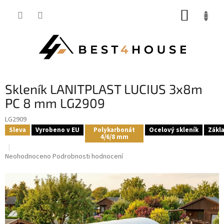
Přejít
NÁKUP
na
obsah
KOŠÍK
skleník LANITPLAST LUCIUS 3x8m
PC 8 mm LG2909
LG2909
Sleva
Vyrobeno v EU
Polykarbonát
Ocelový skleník
Zákl
4/6/8 mm
Průměrné
Neohodnoceno
Podrobnosti hodnocení
hodnocení
produktu
je
0,0
z
5
hvězdiček.