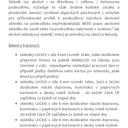
Skleník lze ukotvit i na dřevěnou / zděnou / betonovou
podezdívku, vyžaduje to však drobné kutilské zásahy a
především domácí vyrobení atypických plechových L úchytek
pro přišroubování profilů k podezdívce (výrobce ukotvení
skleníku na podezdívku nepředpokládá). Bližší popis ukotvení
skleníku do země nebo na podezdívku naleznete v souboru "Jak
ukotvit obloukový skleník", který je umístěný na záložce Návody.
Balení a transport:
skleníky LUCIUS v síle 4 mm rozměr 3x4m, 3x6m dodáváme
přepravní firmou na paletě 80x80x220 cm (desky jsou
stočené v roli) - expedujeme následující pracovní den (v
případě platby dobírkou nebo kartou po internetu, jinak
ihned po přijetí platby)
skleníky LUCIUS v síle 4 mm rozměr 3x8m, 3x10 a 3x12m
dodáváme vlastní dopravou, konstrukci v papírových
kartonech a desky volně ložené - do každé části ČR
zajíždíme 1x týdně ve stejné dny
skleníky LUCIUS v síle 6 mm dodáváme vlastní dopravou,
konstrukci v papírových kartonech a desky volně ložené -
do každé části ČR zajíždíme 1x týdně ve stejné dny
skleníky LUCIUS v síle 8 mm dodáváme vlastní dopravou,
konstrukci v papírových kartonech a desky volně ložené -