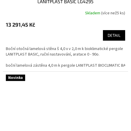
LANITPLAST BASIC LG4295
Skladem
(
více než5 ks
)
13 291,45 Kč
DETAIL
Boční otočná lamelová stěna š 4,0 x v 2,0 m k bioklimatické pergole
LANITPLAST BASIC, ruční nastavování, aratace 0 - 90o.
boční lamelová zástěna 4,0 m k pergole LANITPLAST BIOCLIMATIC BASI
Novinka