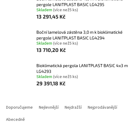
pergole LANITPLAST BASIC LG4295
Skladem
(
více než5 ks
)
13 291,45 Kč
boční lamelová zástěna 3,0 m k bioklimatické
pergole LANITPLAST BASIC LG4294
Skladem
(
více než5 ks
)
13 710,20 Kč
bioklimatická pergola LANITPLAST BASIC 4x3 m
LG4293
Skladem
(
více než5 ks
)
29 391,18 Kč
Ř
a
Doporučujeme
Nejlevnější
Nejdražší
Nejprodávanější
z
e
Abecedně
n
í