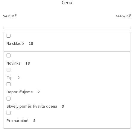
Cena
p
r
5429
Kč
74467
Kč
o
d
u
k
t
Na skladě
18
ů
Novinka
18
Tip
0
Doporučujeme
2
Skvěly poměr: kvalita x cena
3
Pro náročné
8