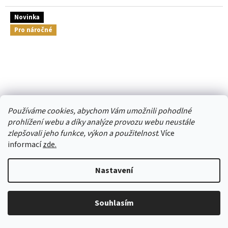
Novinka
Pro náročné
Používáme cookies, abychom Vám umožnili pohodlné
prohlížení webu a díky analýze provozu webu neustále
zlepšovali jeho funkce, výkon a použitelnost
. Více
informací
zde.
Nastavení
spojovací kit k bioklimatické pergole LANITPLAST
PREMIUM LG4114
Souhlasím
Skladem
(
více než5 ks
)