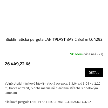
bioklimatická pergola LANITPLAST BASIC 3x3 m LG4292
Skladem
(
více než5 ks
)
26 449,22 Kč
DETAIL
Volně stojící hliníková bioklimatická pergola, š 3,04 x d 3,04 x v 2,20
m, barva antracit, plochá manuálně ovládaná střecha s ocelovými
lamelami.
hliníková pergola LANITPLAST BIOCLIMATIC 33 BASIC LG4292