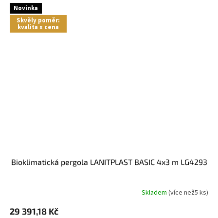
Novinka
Skvěly poměr:
kvalita x cena
bioklimatická pergola LANITPLAST BASIC 4x3 m LG4293
Skladem
(
více než5 ks
)
29 391,18 Kč