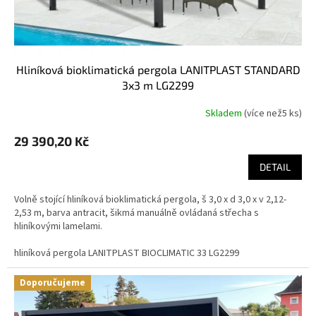
t
ů
hliníková bioklimatická pergola LANITPLAST STANDARD
3x3 m LG2299
Skladem
(
více než5 ks
)
29 390,20 Kč
DETAIL
Volně stojící hliníková bioklimatická pergola, š 3,0 x d 3,0 x v 2,12-
2,53 m, barva antracit, šikmá manuálně ovládaná střecha s
hliníkovými lamelami.
hliníková pergola LANITPLAST BIOCLIMATIC 33 LG2299
Doporučujeme