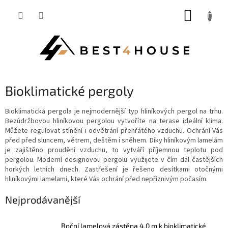
Přejít
NÁKUP
na
obsah
KOŠÍK
Bioklimatické pergoly
Bioklimatická pergola je nejmodernější typ hliníkových pergol na trhu.
Bezúdržbovou hliníkovou pergolou vytvoříte na terase
ideální klima.
Můžete regulovat stínění i odvětrání přehřátého vzduchu. Ochrání Vás
před před sluncem, větrem, deštěm i sněhem. Díky hliníkovým lamelám
je zajištěno proudění vzduchu, to vytváří příjemnou teplotu pod
pergolou. Moderní designovou pergolu využijete v čím dál častějších
horkých letních dnech. Zastřešení je řešeno desítkami otočnými
hliníkovými lamelami, které Vás ochrání před nepříznivým počasím.
Nejprodávanější
boční lamelová zástěna 4,0 m k bioklimatické