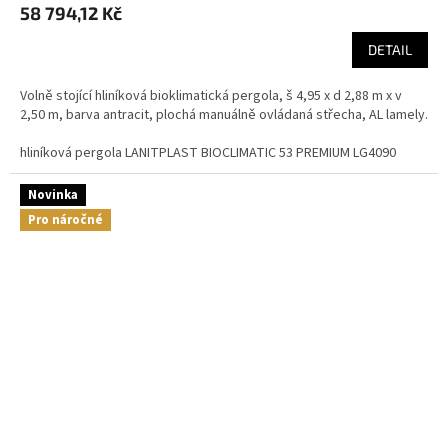
58 794,12 Kč
DETAIL
Volně stojící hliníková bioklimatická pergola, š 4,95 x d 2,88 m x v
2,50 m, barva antracit, plochá manuálně ovládaná střecha, AL lamely.
hliníková pergola LANITPLAST BIOCLIMATIC 53 PREMIUM LG4090
Novinka
Pro náročné