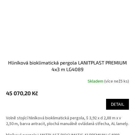
hliníková bioklimatická pergola LANITPLAST PREMIUM
4x3 m LG4089
Skladem
(
více než5 ks
)
45 070,20 Kč
DETAIL
Volně stojící hliníková bioklimatická pergola, š 3,92 x d 2,88 m x v
2,50 m, barva antracit, plochá manuálně ovládaná střecha, AL lamely.