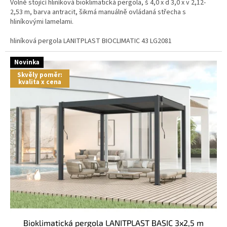
Volně stojící hliníková bioklimatická pergola, š 4,0 x d 3,0 x v 2,12-
2,53 m, barva antracit, šikmá manuálně ovládaná střecha s
hliníkovými lamelami.
hliníková pergola LANITPLAST BIOCLIMATIC 43 LG2081
Novinka
Skvěly poměr:
kvalita x cena
bioklimatická pergola LANITPLAST BASIC 3x2,5 m