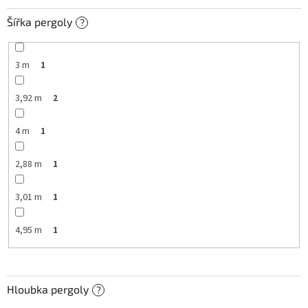
Šířka pergoly
?
3 m
1
3,92 m
2
4 m
1
2,88 m
1
3,01 m
1
4,95 m
1
Hloubka pergoly
?