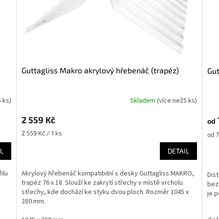
Guttagliss Makro akrylový hřebenáč (trapéz)
G
5 ks
)
Skladem
(
více než5 ks
)
2 559 Kč
od
Měrná
2 559 Kč / 1 ks
Měr
od 7
cena:
cena
L
DETAIL
ilu
Akrylový hřebenáč kompatibilní s desky Guttagliss MAKRO,
Dis
trapéz 76 x 18. Slouží ke zakrytí střechy v místě vrcholu
bez
střechy, kde dochází ke styku dvou ploch. Rozměr 1045 x
je 
280 mm.