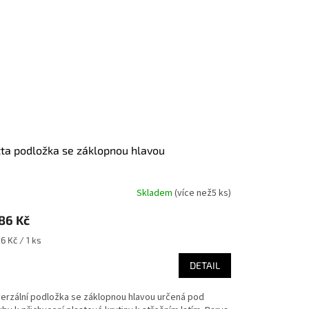
utta podložka se záklopnou hlavou
Skladem
(
více než5 ks
)
86 Kč
ná
6 Kč / 1 ks
:
DETAIL
verzální podložka se záklopnou hlavou určená pod