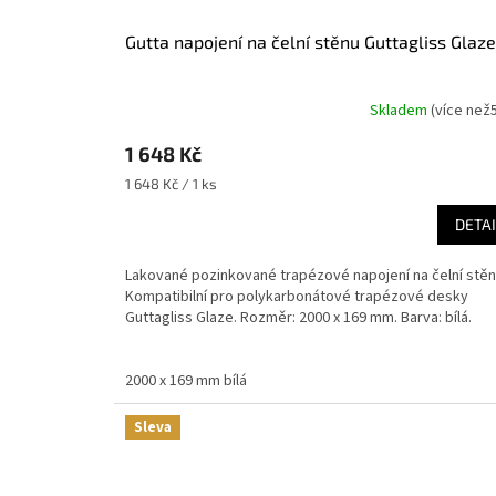
Gutta napojení na čelní stěnu Guttagliss Glaze
Skladem
(
více než
1 648 Kč
Měrná
1 648 Kč / 1 ks
cena:
DETAI
Lakované pozinkované trapézové napojení na čelní stěn
Kompatibilní pro polykarbonátové trapézové desky
Guttagliss Glaze. Rozměr: 2000 x 169 mm. Barva: bílá.
2000 x 169 mm bílá
Sleva