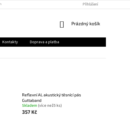
PODMÍNKY
OCHRANA OSOBNÍCH ÚDAJŮ
Přihlášení
VRÁCENÍ ZBOŽÍ A REKLAMAC
NÁKUPNÍ
Prázdný košík
KOŠÍK
Kontakty
Doprava a platba
Reflexní AL akustický těsnící pás
Guttaband
Skladem
(
více než5 ks
)
357 Kč