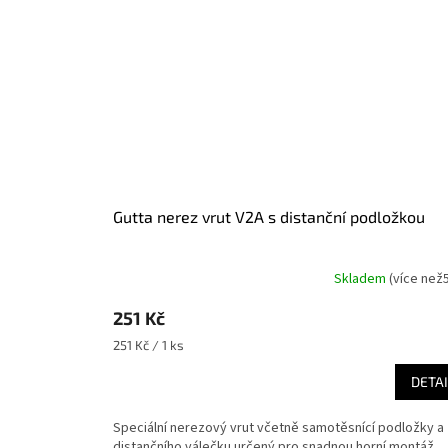
Gutta nerez vrut V2A s distanční podložkou
Skladem
(
více než
251 Kč
Měrná
251 Kč / 1 ks
cena:
DETAI
Speciální nerezový vrut včetně samotěsnící podložky a
distančního válečku určený pro snadnou horní montáž