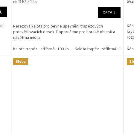
Měr
542 
Měrná
od 11 Kč / 1 ks
cena
cena:
L
DETAIL
ní
Kóni
Nerezová kalota pro pevné upevnění trapézových
kryt
prosvětlovacích desek. Doporučeno pro horské oblasti a
rozp
návětrná místa.
Kalota trapéz - stříbrná - 100 ks
Kalota trapéz - stříbrná - 1 ks
Kón
Sleva
Sl