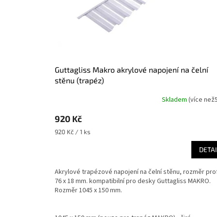
o
d
u
k
t
ů
Guttagliss Makro akrylové napojení na čelní
stěnu (trapéz)
Skladem
(
více než
920 Kč
Měrná
920 Kč / 1 ks
cena:
DETAI
Akrylové trapézové napojení na čelní stěnu, rozměr prof
76 x 18 mm. kompatibilní pro desky Guttagliss MAKRO.
Rozměr 1045 x 150 mm.