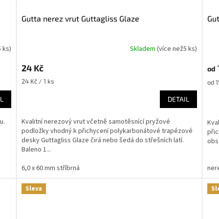
Gutta nerez vrut Guttagliss Glaze
Gu
5 ks
)
Skladem
(
více než5 ks
)
24 Kč
od
Měrná
24 Kč / 1 ks
Měr
od 1
cena:
cena
L
DETAIL
u.
Kvalitní nerezový vrut včetně samotěsnící pryžové
Kva
podložky vhodný k přichycení polykarbonátové trapézové
přic
desky Guttagliss Glaze čirá nebo šedá do střešních latí.
obsa
Baleno 1...
6,0 x 60 mm stříbrná
nere
Sleva
Sl