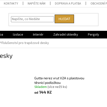
KONTAKTY
NAPIŠTE NÁM
DOPRAVA A PLATBA
OBCHODNÍ 
HLEDAT
ba
Izolace
Interiér
Zahradní skleníky
Pergoly
Příslušenství pro trapézové desky
desky
Gutta nerez vrut V2A s plastovou
těsnicí podložkou
Skladem
(
více než5 ks
)
144 Kč
od