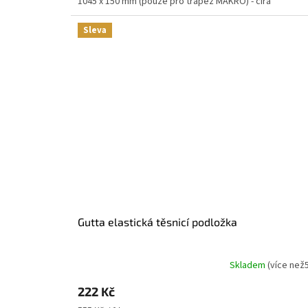
1045 x 150 mm (pouze pro trapéz MAKRO) - čirá
Sleva
Gutta elastická těsnicí podložka
Skladem
(
více než
222 Kč