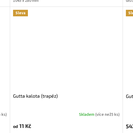
1045 x 280 mm
dist
Sleva
Sl
Gutta kalota (trapéz)
Gu
5 ks
)
Skladem
(
více než5 ks
)
11 Kč
54
od