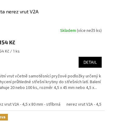
tta nerez vrut V2A
Skladem
(
více než5 ks
)
154 Kč
ná
54 Kč / 1 ks
:
DETAIL
litní vrut včetně samotěsnící pryžové podložky určený k
hycení průhledné střešní krytiny do střešních latí. Balení
huje 20 nebo 100 ks, rozměr 4,5 x 45 mm nebo 4,5 x...
z vrut V2A - 4,5 x 80 mm - stříbrná
nerez vrut V2A - 4,5 x 45 mm - stříbrná 
eva