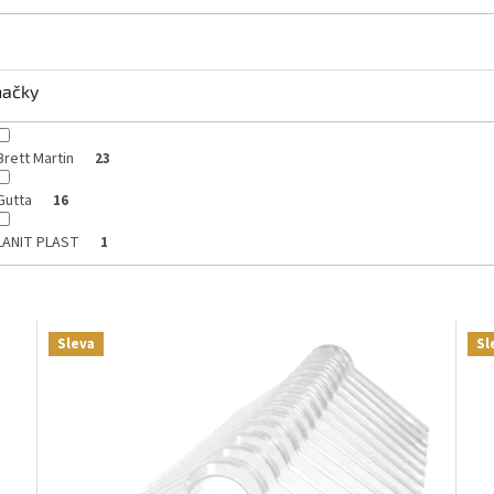
načky
Brett Martin
23
Gutta
16
LANIT PLAST
1
Sleva
Sl