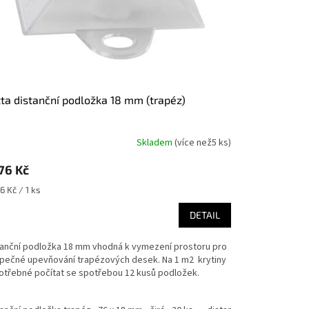
utta distanční podložka 18 mm (trapéz)
Skladem
(
více než5 ks
)
76 Kč
ná
6 Kč / 1 ks
:
DETAIL
tanční podložka 18 mm vhodná k vymezení prostoru pro
pečné upevňování trapézových desek. Na 1 m2 krytiny
potřebné počítat se spotřebou 12 kusů podložek.