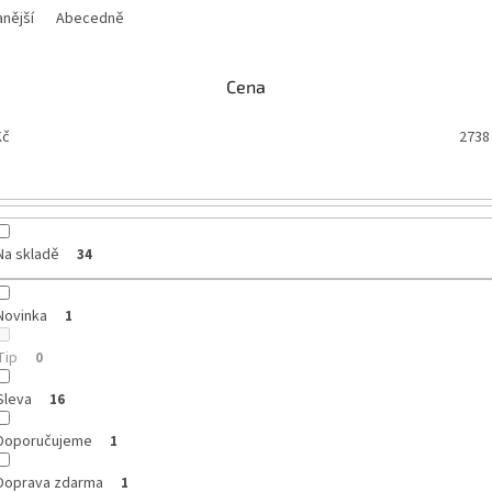
nější
Abecedně
Cena
č
2738
Na skladě
34
Novinka
1
Tip
0
Sleva
16
Doporučujeme
1
Doprava zdarma
1