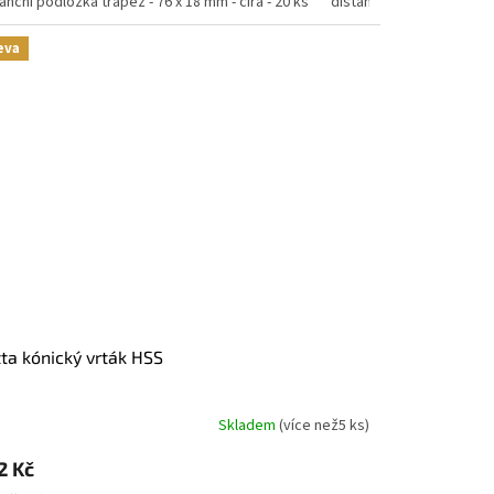
anční podložka trapéz - 76 x 18 mm - čirá - 20 ks
distanční podložka trapéz
eva
tta kónický vrták HSS
Skladem
(
více než5 ks
)
2 Kč