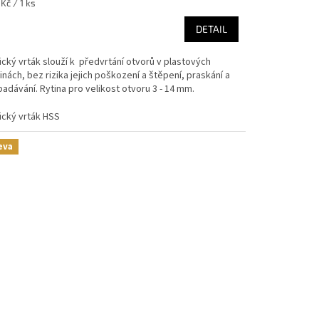
ná
Kč / 1 ks
:
DETAIL
cký vrták slouží k předvrtání otvorů v plastových
inách, bez rizika jejich poškození a štěpení, praskání a
adávání. Rytina pro velikost otvoru 3 - 14 mm.
ický vrták HSS
eva