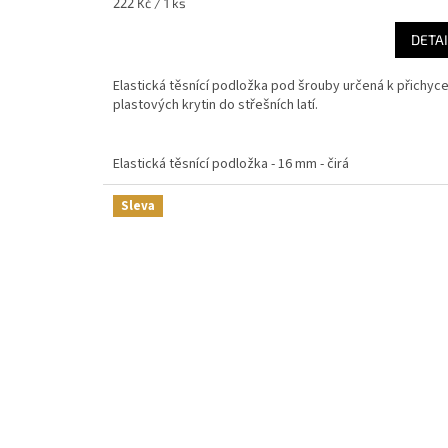
Měrná
222 Kč / 1 ks
cena:
DETAI
Elastická těsnící podložka pod šrouby určená k přichyce
plastových krytin do střešních latí.
Elastická těsnící podložka - 16 mm - čirá
Sleva