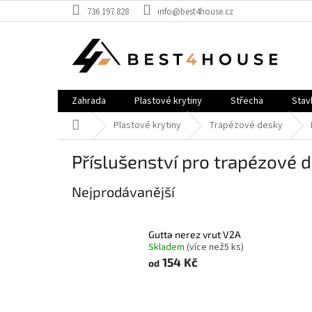
Přejít
736 197 828
info@best4house.cz
na
obsah
Zahrada
Plastové krytiny
Střecha
Stav
Domů
Plastové krytiny
Trapézové desky
Příslušenství pro trapézové 
Nejprodávanější
Gutta nerez vrut V2A
Skladem
(
více než5 ks
)
154 Kč
od
Ř