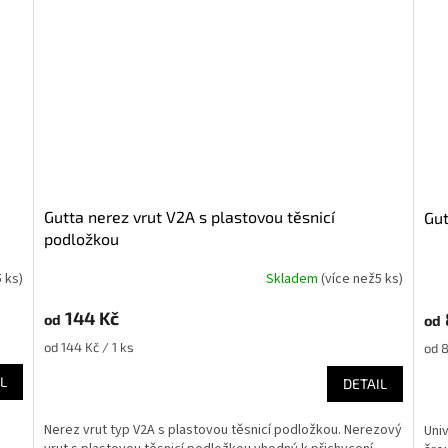
Gutta nerez vrut V2A s plastovou těsnicí
G
podložkou
5 ks
)
Skladem
(
více než5 ks
)
144 Kč
od
od
Měrná
Měr
od 144 Kč / 1 ks
od 8
cena:
cena
L
DETAIL
Nerez vrut typ V2A s plastovou těsnicí podložkou. Nerezový
Uni