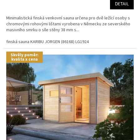
DETAIL
Minimalistická finská venkovní sauna určena pro dvě ležící osoby s
chromovými rohovými lištami vyrobena v Německu ze severského
masivního smrku o síle stěny 38 mm s...
finská sauna KARIBU JORGEN (86168) LG1924
Skvěly poměr:
kvalita x cena