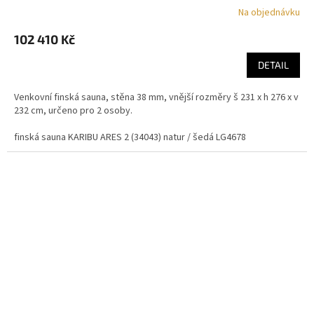
Na objednávku
102 410 Kč
DETAIL
Venkovní finská sauna, stěna 38 mm, vnější rozměry š 231 x h 276 x v
232 cm, určeno pro 2 osoby.
finská sauna KARIBU ARES 2 (34043) natur / šedá LG4678