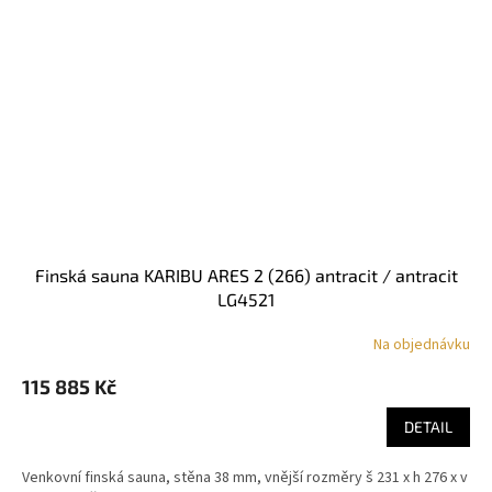
finská sauna KARIBU ARES 2 (266) antracit / antracit
LG4521
Na objednávku
115 885 Kč
DETAIL
Venkovní finská sauna, stěna 38 mm, vnější rozměry š 231 x h 276 x v