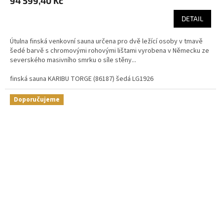
94 599,40 Kč
DETAIL
Útulna finská venkovní sauna určena pro dvě ležící osoby v tmavě
šedé barvě s chromovými rohovými lištami vyrobena v Německu ze
severského masivního smrku o síle stěny...
finská sauna KARIBU TORGE (86187) šedá LG1926
Doporučujeme