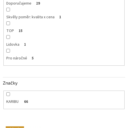
Doporučujeme
29
Skvěly poměr: kvalita x cena
1
TOP
15
Lidovka
1
Pro náročné
5
Značky
KARIBU
66
V