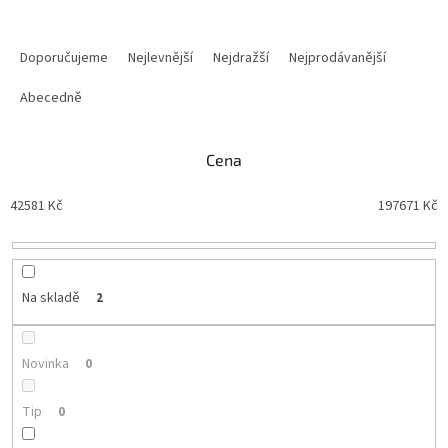
Ř
a
Doporučujeme
Nejlevnější
Nejdražší
Nejprodávanější
z
e
Abecedně
n
í
Cena
p
r
42581
Kč
197671
Kč
o
d
u
k
t
Na skladě
2
ů
Novinka
0
Tip
0