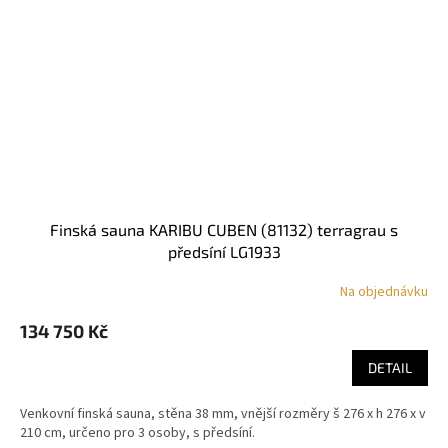
finská sauna KARIBU CUBEN (81132) terragrau s
předsíní LG1933
Na objednávku
134 750 Kč
DETAIL
Venkovní finská sauna, stěna 38 mm, vnější rozměry š 276 x h 276 x v
210 cm, určeno pro 3 osoby, s předsíní.