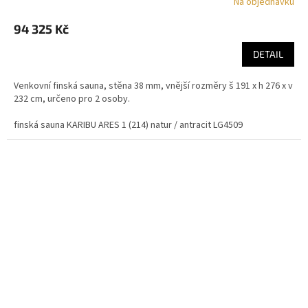
Na objednávku
94 325 Kč
DETAIL
Venkovní finská sauna, stěna 38 mm, vnější rozměry š 191 x h 276 x v
232 cm, určeno pro 2 osoby.
finská sauna KARIBU ARES 1 (214) natur / antracit LG4509