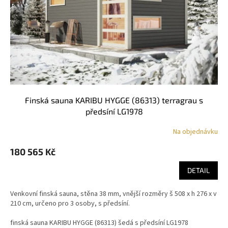
finská sauna KARIBU HYGGE (86313) terragrau s
předsíní LG1978
Na objednávku
180 565 Kč
DETAIL
Venkovní finská sauna, stěna 38 mm, vnější rozměry š 508 x h 276 x v
210 cm, určeno pro 3 osoby, s předsíní.
finská sauna KARIBU HYGGE (86313) šedá s předsíní LG1978