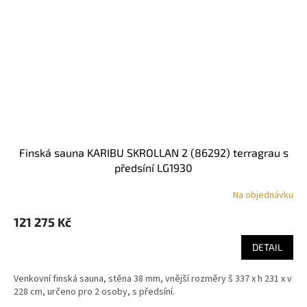
finská sauna KARIBU SKROLLAN 2 (86292) terragrau s
předsíní LG1930
Na objednávku
121 275 Kč
DETAIL
Venkovní finská sauna, stěna 38 mm, vnější rozměry š 337 x h 231 x v
228 cm, určeno pro 2 osoby, s předsíní.