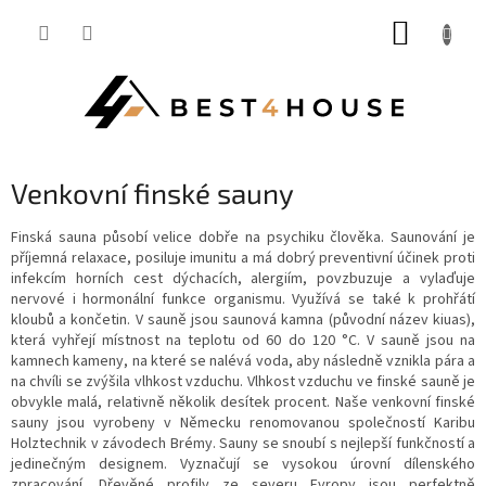
Přejít
NÁKUP
na
obsah
KOŠÍK
Venkovní finské sauny
Finská sauna působí velice dobře na psychiku člověka. Saunování je
příjemná relaxace, posiluje imunitu a má dobrý preventivní účinek proti
infekcím horních cest dýchacích, alergiím, povzbuzuje a vylaďuje
nervové i hormonální funkce organismu. Využívá se také k prohřátí
kloubů a končetin. V sauně jsou saunová kamna (původní název kiuas),
která vyhřejí místnost na teplotu od 60 do 120 °C. V sauně jsou na
kamnech kameny, na které se nalévá voda, aby následně vznikla pára a
na chvíli se zvýšila vlhkost vzduchu. Vlhkost vzduchu ve finské sauně je
obvykle malá, relativně několik desítek procent. Naše venkovní finské
sauny jsou vyrobeny v Německu renomovanou společností Karibu
Holztechnik v závodech Brémy. Sauny se snoubí s nejlepší funkčností a
jedinečným designem. Vyznačují se vysokou úrovní dílenského
zpracování. Dřevěné profily ze severu Evropy jsou perfektně