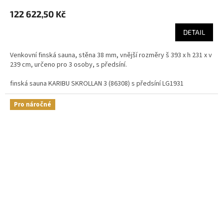
122 622,50 Kč
DETAIL
Venkovní finská sauna, stěna 38 mm, vnější rozměry š 393 x h 231 x v
239 cm, určeno pro 3 osoby, s předsíní.
finská sauna KARIBU SKROLLAN 3 (86308) s předsíní LG1931
Pro náročné