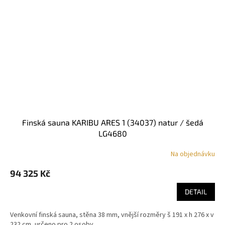
finská sauna KARIBU ARES 1 (34037) natur / šedá
LG4680
Na objednávku
94 325 Kč
DETAIL
Venkovní finská sauna, stěna 38 mm, vnější rozměry š 191 x h 276 x v
232 cm, určeno pro 2 osoby.