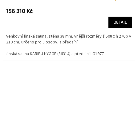
156 310 Kč
DETAIL
Venkovní finská sauna, stěna 38 mm, vnější rozměry š 508 x h 276 x v
210 cm, určeno pro 3 osoby, s předsíní.
finská sauna KARIBU HYGGE (86314) s předsíní LG1977