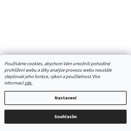
Používáme cookies, abychom Vám umožnili pohodlné
prohlížení webu a díky analýze provozu webu neustále
finská sauna KARIBU ARES 3 (330) natur / antracit
zlepšovali jeho funkce, výkon a použitelnost
. Více
LG4527
informací
zde.
Na objednávku
Nastavení
113 190 Kč
DETAIL
Souhlasím
Venkovní finská sauna, stěna 38 mm, vnější rozměry š 276 x h 276 x v