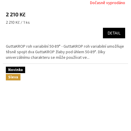
Dočasně vyprodáno
2 210 Kč
Měrná
2 210 Kč / 1 ks
cena:
DETAIL
GuttaKROP roh variabilní 50-89° - GuttaKROP roh variabilní umožňuje
těsně spojit dva GuttaKROP žlaby pod úhlem 50-89°. Díky
univerzálnímu charakteru se může používat ve...
Novinka
Sleva