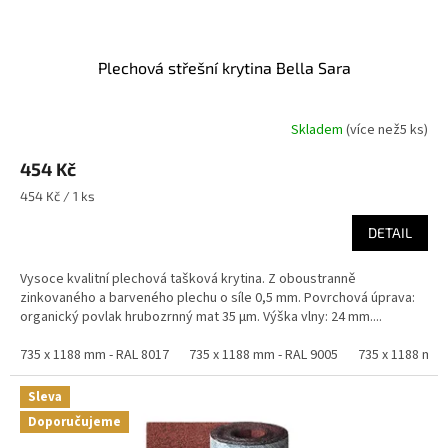
ů
Plechová střešní krytina Bella Sara
Skladem
(
více než5 ks
)
Průměrné
hodnocení
454 Kč
produktu
je
Měrná
454 Kč / 1 ks
5,0
cena:
z
DETAIL
5
hvězdiček.
Vysoce kvalitní plechová tašková krytina. Z oboustranně
zinkovaného a barveného plechu o síle 0,5 mm. Povrchová úprava:
organický povlak hrubozrnný mat 35 µm. Výška vlny: 24 mm....
735 x 1188 mm - RAL 8017
735 x 1188 mm - RAL 9005
735 x 1188 mm 
Sleva
Doporučujeme