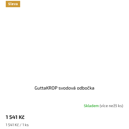
Sleva
GuttaKROP svodová odbočka
Skladem
(
více než5 ks
)
1 541 Kč
Měrná
1 541 Kč / 1 ks