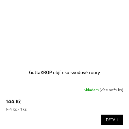
GuttaKROP objímka svodové roury
Skladem
(
více než5 ks
)
144 Kč
Měrná
144 Kč / 1 ks
cena:
DETAIL