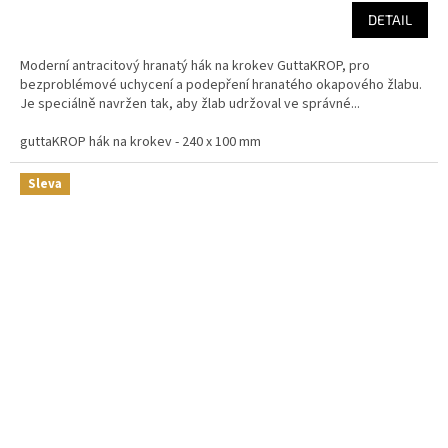
DETAIL
Moderní antracitový hranatý hák na krokev GuttaKROP, pro
bezproblémové uchycení a podepření hranatého okapového žlabu.
Je speciálně navržen tak, aby žlab udržoval ve správné...
guttaKROP hák na krokev - 240 x 100 mm
Sleva