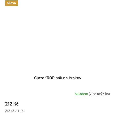
Sleva
GuttaKROP hák na krokev
Skladem
(
více než5 ks
)
212 Kč
Měrná
212 Kč / 1 ks
cena: