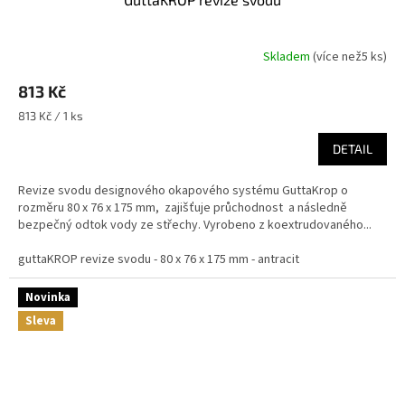
Skladem
(
více než5 ks
)
813 Kč
Měrná
813 Kč / 1 ks
cena:
DETAIL
Revize svodu designového okapového systému GuttaKrop o
rozměru 80 x 76 x 175 mm, zajišťuje průchodnost a následně
bezpečný odtok vody ze střechy. Vyrobeno z koextrudovaného...
guttaKROP revize svodu - 80 x 76 x 175 mm - antracit
Novinka
Sleva