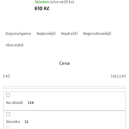
Skladem
(
více než5 ks
)
610 Kč
Ř
a
Doporučujeme
Nejlevnější
Nejdražší
Nejprodávanější
z
e
Abecedně
n
í
Cena
p
r
5
Kč
10112
Kč
o
d
u
k
t
Na skladě
116
ů
Novinka
11