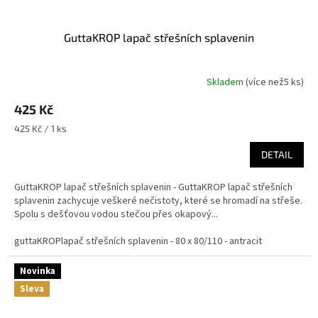
GuttaKROP lapač střešních splavenin
Skladem
(
více než5 ks
)
425 Kč
Měrná
425 Kč / 1 ks
cena:
DETAIL
GuttaKROP lapač střešních splavenin - GuttaKROP lapač střešních
splavenin zachycuje veškeré nečistoty, které se hromadí na střeše.
Spolu s dešťovou vodou stečou přes okapový...
guttaKROPlapač střešních splavenin - 80 x 80/110 - antracit
Novinka
Sleva