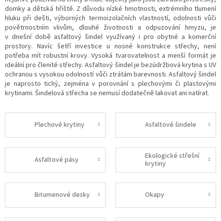
domky a dětská hřiště. Z důvodu nízké hmotnosti, extrémního tlumení
hluku při dešti, výborných termoizolačních vlastností, odolnosti vůči
povětrnostním vlivům, dlouhé životnosti a odpuzování hmyzu, je
v dnešní době asfaltový šindel využívaný i pro obytné a komerční
prostory. Navíc šetří investice u nosné konstrukce střechy, není
potřeba mít robustní krovy. Vysoká tvarovatelnost a menší formát je
ideální pro členité střechy. Asfaltový šindel je bezúdržbová krytina s UV
ochranou s vysokou odolností vůči ztrátám barevnosti. Asfaltový šindel
je naprosto tichý, zejména v porovnání s plechovými či plastovými
krytinami. Šindelová střecha se nemusí dodatečně lakovat ani natírat.
Plechové krytiny
Asfaltové šindele
Ekologické střešní
Asfaltové pásy
krytiny
Bitumenové desky
Okapy