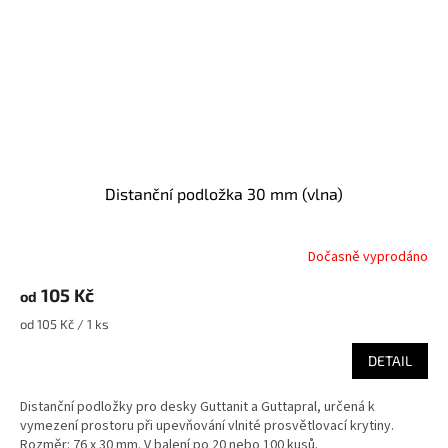
Distanční podložka 30 mm (vlna)
Dočasně vyprodáno
105 Kč
od
Měrná
od 105 Kč / 1 ks
cena:
DETAIL
Distanční podložky pro desky Guttanit a Guttapral, určená k
vymezení prostoru při upevňování vlnité prosvětlovací krytiny.
Rozměr: 76 x 30 mm. V balení po 20 nebo 100 kusů.