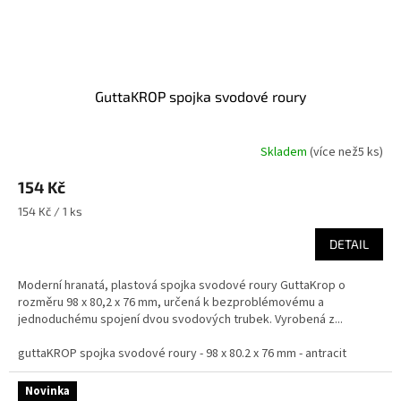
GuttaKROP spojka svodové roury
Skladem
(
více než5 ks
)
154 Kč
Měrná
154 Kč / 1 ks
cena:
DETAIL
Moderní hranatá, plastová spojka svodové roury GuttaKrop o
rozměru 98 x 80,2 x 76 mm, určená k bezproblémovému a
jednoduchému spojení dvou svodových trubek. Vyrobená z...
guttaKROP spojka svodové roury - 98 x 80.2 x 76 mm - antracit
Novinka