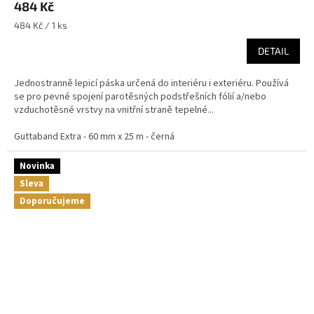
484 Kč
Měrná
484 Kč / 1 ks
cena:
DETAIL
Jednostranně lepicí páska určená do interiéru i exteriéru. Používá
se pro pevné spojení parotěsných podstřešních fólií a/nebo
vzduchotěsné vrstvy na vnitřní straně tepelné...
Guttaband Extra - 60 mm x 25 m - černá
Novinka
Sleva
Doporučujeme