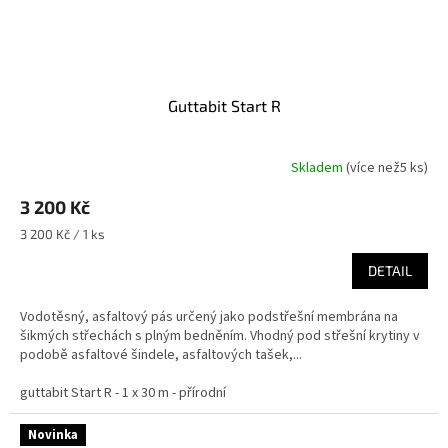
Guttabit Start R
Skladem
(
více než5 ks
)
3 200 Kč
Měrná
3 200 Kč / 1 ks
cena:
DETAIL
Vodotěsný, asfaltový pás určený jako podstřešní membrána na
šikmých střechách s plným bedněním. Vhodný pod střešní krytiny v
podobě asfaltové šindele, asfaltových tašek,...
guttabit Start R - 1 x 30 m - přírodní
Novinka