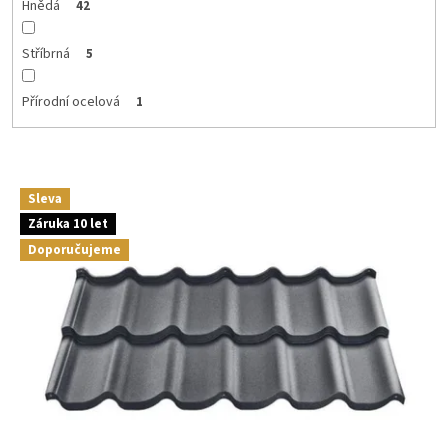
Hnědá
42
Stříbrná
5
Přírodní ocelová
1
V
Sleva
ý
Záruka 10 let
p
Doporučujeme
i
s
p
r
o
d
u
k
t