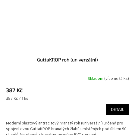
GuttaKROP roh (univerzální)
Skladem
(
více než5 ks
)
387 Kč
Měrná
387 Kč / 1 ks
cena:
DETAIL
Moderní plastový antracitový hranatý roh (univerzální) určený pro
spojení dvou GuttaKROP hranatých žlabů umístěných pod úhlem 90
stupňů. Vyrobený z koextrudovaného PVC s vrchní...