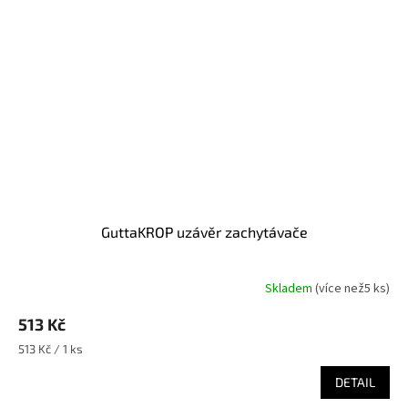
GuttaKROP uzávěr zachytávače
Skladem
(
více než5 ks
)
513 Kč
Měrná
513 Kč / 1 ks
cena:
DETAIL