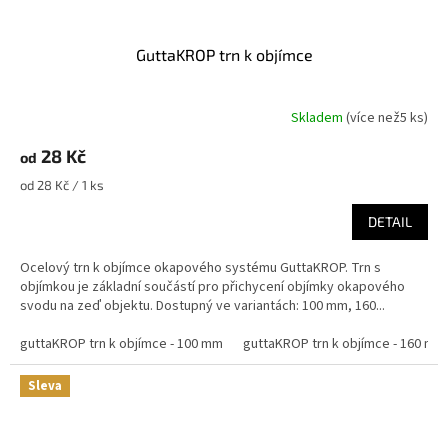
GuttaKROP trn k objímce
Skladem
(
více než5 ks
)
28 Kč
od
Měrná
od 28 Kč / 1 ks
cena:
DETAIL
Ocelový trn k objímce okapového systému GuttaKROP. Trn s
objímkou je základní součástí pro přichycení objímky okapového
svodu na zeď objektu. Dostupný ve variantách: 100 mm, 160...
guttaKROP trn k objímce - 100 mm
guttaKROP trn k objímce - 160 mm
Sleva