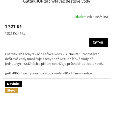
GuttaKROP zachytávač dešťové vody
Skladem
(
více než5 ks
)
1 327 Kč
Měrná
1 327 Kč / 1 ks
cena:
DETAIL
GuttaKROP zachytávač dešťové vody - GuttaKROP zachytávač
dešťové vody umožňuje zachytit až 65% dešťové vody při
jednotlivých srážkách a přitom nesnižuje průchodnost odtokové...
guttaKROP zachytávač dešťové vody - 80 x 80 mm - antracit
Novinka
Sleva