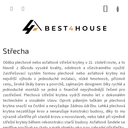
Přejít
NÁKUP
na
obsah
KOŠÍK
Střecha
Obliba plechové nebo asfaltové střešní krytiny v 21. století roste, a to
hlavně z důvodu vysoké kvality, odolnosti a všestranného využití.
Zastřešovací systém formou plechové nebo asfaltové krytiny má
největší výhodu v jednoduché instalaci, nízké hmotnosti, příznivé
ceny
,
široké škály barev a povrchů, zajímavým designem. Díky rychlé a
jednoduché montáži se jedná o finančně nejvýhodnější řešení pro
zastřešení. Plechová střešní krytina vydrží mnoho let v dokonalém
technickém a vizuálním stavu. Oproti páleným taškám je plechová
krytina snazší na čistění a nevyžaduje žádnou údržbu. Lehká plechová
krytina nezatěžuje krov a nenarušuje konstrukci budovy, díky to mu
výrazně ušetříte při stavbě krovu u novostaveb, nebo také při výměně
střešní krytiny během rekonstrukci starší budovy. Asfaltové šindele se
nejdříve používali na chaty a malé objekty jako jsou zahradní přístřešky,