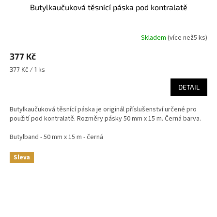
Butylkaučuková těsnící páska pod kontralatě
Skladem
(
více než5 ks
)
377 Kč
Měrná
377 Kč / 1 ks
cena:
DETAIL
Butylkaučuková těsnící páska je originál příslušenství určené pro
použití pod kontralatě. Rozměry pásky 50 mm x 15 m. Černá barva.
Butylband - 50 mm x 15 m - černá
Sleva