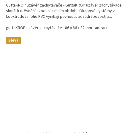
GuttaKROP uzávěr zachytávače - GuttaKROP uzávěr zachytávače
slouží k utěsnění svodu v zimním období. Okapové systémy z
koextrudovaného PVC vynikají pevností, bezúdržbovostí a...
guttaKROP uzávěr zachytávače - 86 x 86 x 32 mm - antracit
Sleva