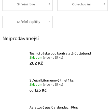
Střešní fólie
Oplechování
Střešní doplňky
Nejprodávanější
Těsnící páska pod kontralatě Guttaband
Skladem
(
více než5 ks
)
202 Kč
Střešní bitumenový tmel 1 ks
Skladem
(
více než5 ks
)
125 Kč
od
Asfaltový pás Gardendach Plus