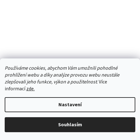
GuttaKROP žlabová spojka
Používáme cookies, abychom Vám umožnili pohodlné
prohlížení webu a díky analýze provozu webu neustále
zlepšovali jeho funkce, výkon a použitelnost
. Více
Skladem
(
více než5 ks
)
informací
zde.
357 Kč
Měrná
357 Kč / 1 ks
Nastavení
cena:
DETAIL
Souhlasím
Moderní, plastová, antracitová, hranatá žlabová spojka
GuttaKROP, je určená k bezproblémovému a jednoduchému spojení