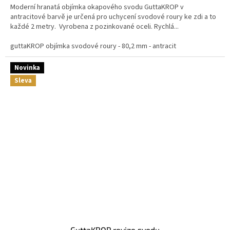
Moderní hranatá objímka okapového svodu GuttaKROP v
antracitové barvě je určená pro uchycení svodové roury ke zdi a to
každé 2 metry. Vyrobena z pozinkované oceli. Rychlá...
guttaKROP objímka svodové roury - 80,2 mm - antracit
Novinka
Sleva
GuttaKROP revize svodu