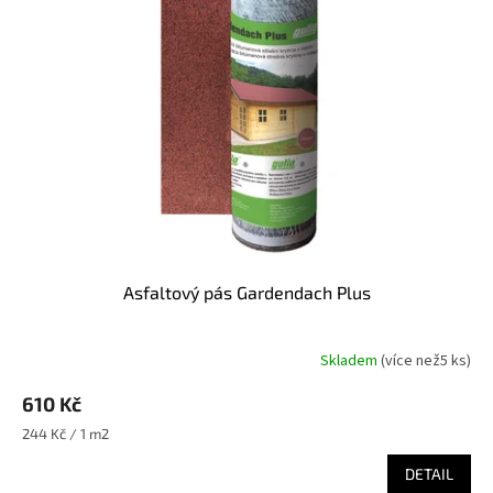
Asfaltový pás Gardendach Plus
Skladem
(
více než5 ks
)
610 Kč
Měrná
244 Kč / 1 m2
cena:
DETAIL