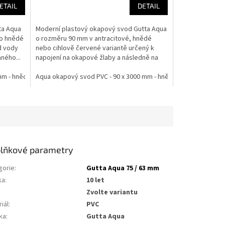
ETAIL
DETAIL
ta Aqua
Moderní plastový okapový svod Gutta Aqua
bo hnědé
o rozměru 90 mm v antracitové, hnědé
d vody
nebo cihlově červené variantě určený k
ného...
napojení na okapové žlaby a následně na
odvod vody...
mm - hnědá
vodové roury - 160 mm
Aqua okapový svod PVC - 90 x 3000 mm - hnědá
Aqua okapový žlab PVC - 75 x 3000 mm - antracit
Aqua trn objímky plastové svodové roury - 250 m
Aqua okapový
lňkové parametry
gorie
:
Gutta Aqua 75 / 63 mm
ka
:
10 let
Zvolte variantu
iál
:
PVC
ka
:
Gutta Aqua