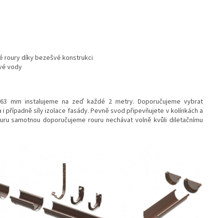
é roury díky bezešvé konstrukci
vé vody
 63 mm instalujeme na zeď každé 2 metry. Doporučujeme vybrat
 i případně síly izolace fasády. Pevně svod připevňujete v kolínkách a
ouru samotnou doporučujeme rouru nechávat volně kvůli diletačnímu