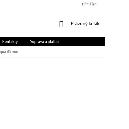
PODMÍNKY
OCHRANA OSOBNÍCH ÚDAJŮ
Přihlášení
VRÁCENÍ ZBOŽÍ A REKLAMAC
NÁKUPNÍ
Prázdný košík
KOŠÍK
Kontakty
Doprava a platba
Aqua 63 mm