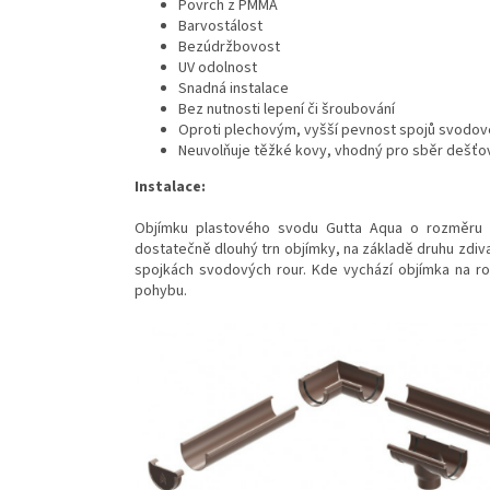
Povrch z PMMA
Barvostálost
Bezúdržbovost
UV odolnost
Snadná instalace
Bez nutnosti lepení či šroubování
Oproti plechovým, vyšší pevnost spojů svodov
Neuvolňuje těžké kovy, vhodný pro sběr dešťo
Instalace:
Objímku plastového svodu Gutta Aqua o rozměru
dostatečně dlouhý trn objímky, na základě druhu zdiva
spojkách svodových rour. Kde vychází objímka na r
pohybu.