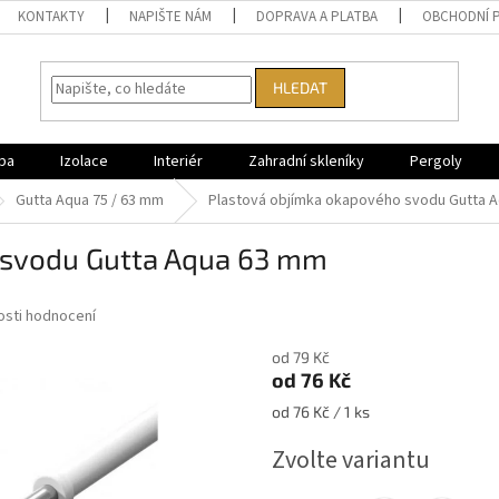
KONTAKTY
NAPIŠTE NÁM
DOPRAVA A PLATBA
OBCHODNÍ 
HLEDAT
ba
Izolace
Interiér
Zahradní skleníky
Pergoly
Gutta Aqua 75 / 63 mm
Plastová objímka okapového svodu Gutta 
o svodu Gutta Aqua 63 mm
sti hodnocení
od 79 Kč
od
76 Kč
Měrná
od 76 Kč / 1 ks
cena:
Zvolte variantu