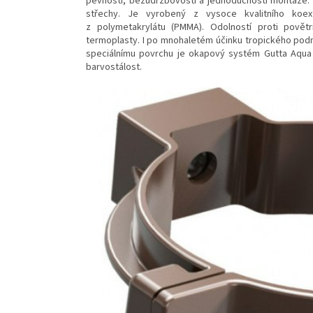
pevnosti, bezúdržbovostí a jednoduchostí montáže.
střechy. Je vyrobený z vysoce kvalitního koex
z polymetakrylátu (PMMA). Odolností proti pově
termoplasty. I po mnohaletém účinku tropického pod
speciálnímu povrchu je okapový systém Gutta Aqua o
barvostálost.