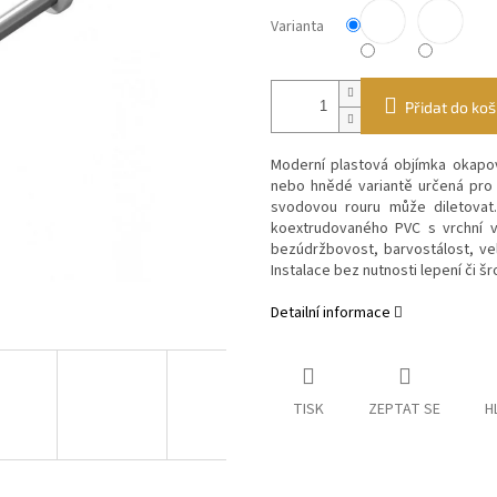
Varianta
Přidat do koš
Moderní plastová objímka okapo
nebo hnědé variantě
určená pro
svodovou rouru může diletovat
koextrudovaného PVC s vrchní v
bezúdržbovost, barvostálost, vel
Instalace bez nutnosti lepení či š
Detailní informace
TISK
ZEPTAT SE
H