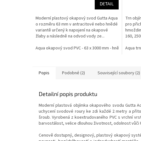
DETAIL
5
hvězdič
Moderní plastový okapový svod Gutta Aqua
Trn obj
o rozměru 63 mm v antracitové nebo hnědé
pro při
variantě určený k napojení na okapové
hmoždin
žlaby a následně na odvod vody ze...
160, 250
ocelovéh
Aqua okapový svod PVC - 63 x 3000 mm - hnědá
Aqua trn
Aqua 
Popis
Podobné (2)
Související soubory (2)
Detailní popis produktu
Moderní plastová objímka okapového svodu Gutta A
uchycení svodové roury ke zdi každé 2 metry a přit
šroub.
Vyrobená z koextrudovaného PVC s vrchní vrst
barvostálost, velice dlouhou životnost, odolnost vůči U
Cenově dostupný, designový, plastový okapový systém 