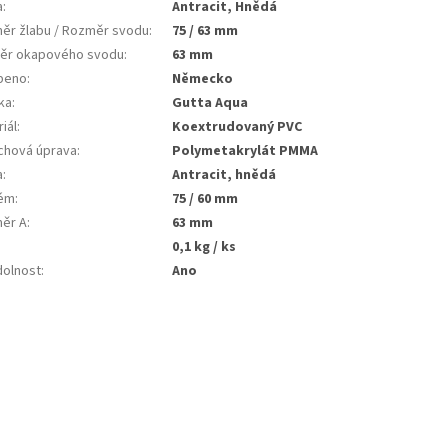
a
:
Antracit, Hnědá
ěr žlabu / Rozměr svodu
:
75 / 63 mm
ěr okapového svodu
:
63 mm
beno
:
Německo
ka
:
Gutta Aqua
iál
:
koextrudovaný PVC
chová úprava
:
polymetakrylát PMMA
a
:
antracit, hnědá
ém
:
75 / 60 mm
ěr A
:
63 mm
:
0,1 kg / ks
dolnost
:
ano