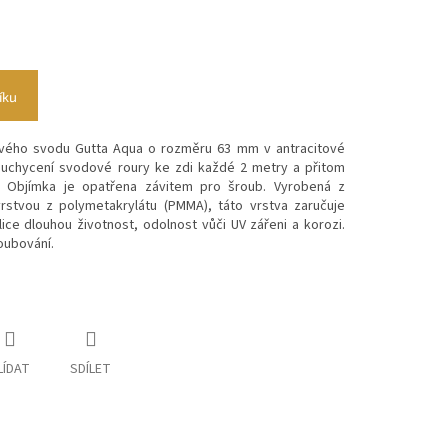
íku
vého svodu Gutta Aqua o rozměru 63 mm v antracitové
 uchycení svodové roury ke zdi každé 2 metry a přitom
. Objímka je opatřena závitem pro šroub.
Vyrobená z
rstvou z polymetakrylátu (PMMA), táto vrstva zaručuje
ice dlouhou životnost, odolnost vůči UV zářeni a korozi.
roubování.
LÍDAT
SDÍLET