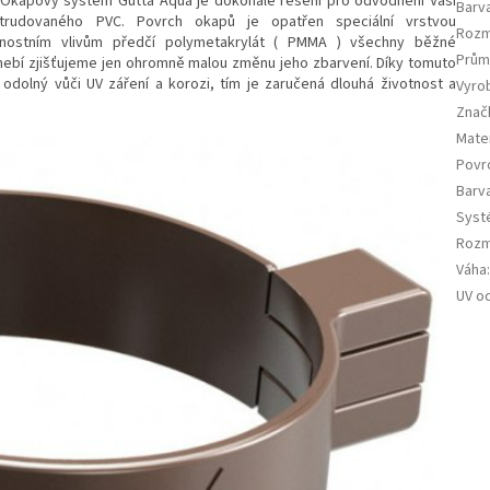
 Okapový systém Gutta Aqua je dokonalé řešení pro odvodnění Vaší
Barv
trudovaného PVC. Povrch okapů je opatřen speciální vrstvou
Rozm
trnostním vlivům předčí polymetakrylát ( PMMA ) všechny běžné
Prům
nebí zjišťujeme jen ohromně malou změnu jeho zbarvení. Díky tomuto
dolný vůči UV záření a korozi, tím je zaručená dlouhá životnost a
Vyro
Znač
Mater
Povr
Barv
Syst
Rozm
Váha
UV o