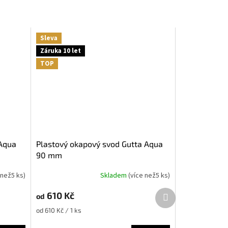
Sleva
Záruka 10 let
TOP
Plastový okapový svod Gutta Aqua
90 mm
 než5 ks
)
Skladem
(
více než5 ks
)
Další
610 Kč
od
produkt
Měrná
od 610 Kč / 1 ks
cena: