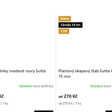
Sleva
Záruka 10 let
TOP
Plastový okapový žlab Gutta Aqua
75 mm
Skladem
(
více než5 ks
)
Skladem
(
více
né
ní
Kč
270 Kč
u
od
Měrná
/ 1 ks
od 270 Kč / 1 ks
cena: