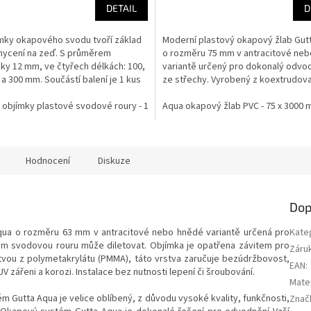
DETAIL
D
ek.
ímky okapového svodu tvoří základ
Moderní plastový okapový žlab Gut
chycení na zeď. S průměrem
o rozměru 75 mm v antracitové ne
ky 12 mm, ve čtyřech délkách: 100,
variantě určený pro dokonalý odvo
 a 300 mm. Součástí balení je 1 kus
ze střechy. Vyrobený z koextrudova
o vrutu...
 objímky plastové svodové roury - 100 mm
okapový svod PVC - 63 x 3000 mm - antracit
Aqua okapový žlab PVC - 75 x 3000 
Aqua trn objímky plastové s
Hodnocení
Diskuze
Dop
qua o rozměru 63 mm v antracitové nebo hnědé variantě
určená pro
Kate
om svodovou rouru může diletovat. Objímka je opatřena závitem pro
Záru
vou z polymetakrylátu (PMMA), táto vrstva zaručuje bezúdržbovost,
EAN
:
V zářeni a korozi. Instalace bez nutnosti lepení či šroubování.
Mater
Gutta Aqua je velice oblíbený, z důvodu vysoké kvality, funkčnosti,
Znač