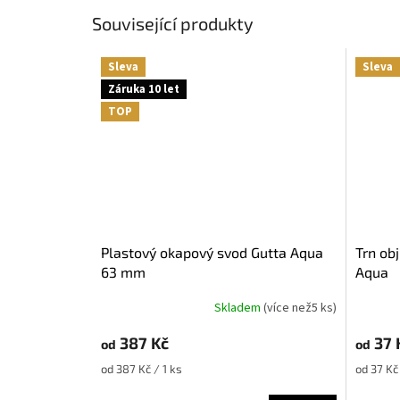
Související produkty
Sleva
Sleva
Záruka 10 let
TOP
Plastový okapový svod Gutta Aqua
Trn objímky svodové roury Gutta
63 mm
Aqua
Skladem
(
více než5 ks
)
Průměr
hodnoce
387 Kč
37 
produkt
od
od
je
Měrná
Měrná
od 387 Kč / 1 ks
od 37 Kč 
4,0
cena:
cena:
z