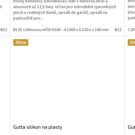
Rov
Rovný betonový odvodňovací žlab s litinovou mříží a
úno
h
únosností až 12,5 tuny. Určen pro odvodnění zpevněných
plo
ploch u rodinných domů, vjezdů do garáží, vjezdů na
park
parkoviště pro...
B125 s litinovou mříží H150 - d.1000 x š.150 x v.150 mm
B125 s litinovou mříží H160 - d.1000 x š.130 x v.160 mm
B125 s liti
C250
Sleva
Sl
Gutta silikon na plasty
G