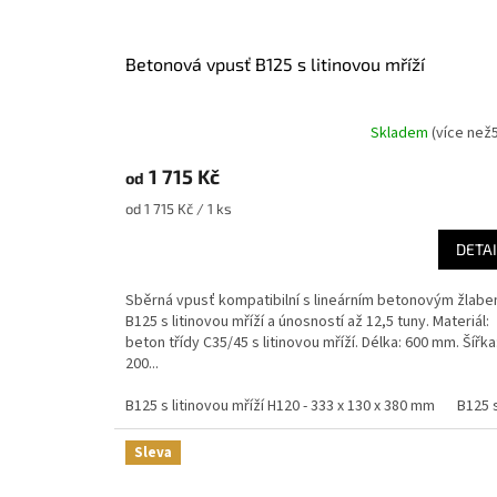
Betonová vpusť B125 s litinovou mříží
Skladem
(
více než
1 715 Kč
od
Měrná
od 1 715 Kč / 1 ks
cena:
DETAI
Sběrná vpusť kompatibilní s lineárním betonovým žlab
B125 s litinovou mříží a únosností až 12,5 tuny. Materiál:
beton třídy C35/45 s litinovou mříží. Délka: 600 mm. Šířka
200...
B125 s litinovou mříží H120 - 333 x 130 x 380 mm
B125 s
Sleva