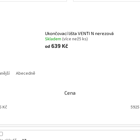
Ukončovací lišta VENTI N nerezová
Skladem
(
více než5 ks
)
639 Kč
od
nější
Abecedně
Cena
5
Kč
5925