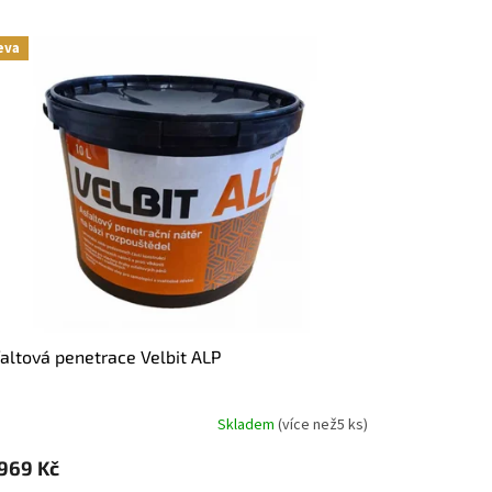
eva
faltová penetrace Velbit ALP
Skladem
(
více než5 ks
)
969 Kč