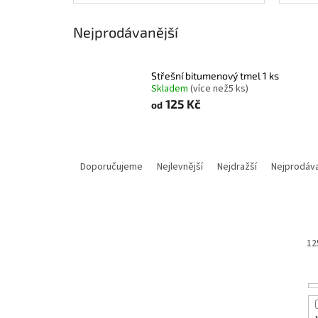
Nejprodávanější
Střešní bitumenový tmel 1 ks
Skladem
(
více než5 ks
)
125 Kč
od
Ř
a
Doporučujeme
Nejlevnější
Nejdražší
Nejprodáva
z
e
n
í
p
12
r
o
d
u