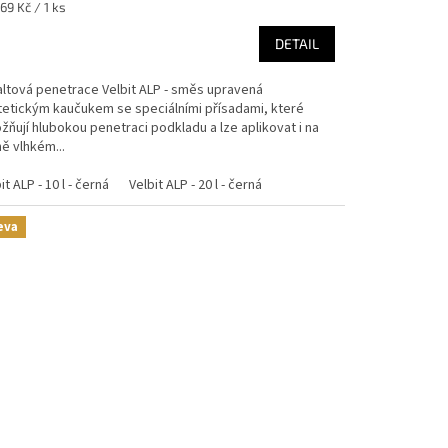
ná
69 Kč / 1 ks
:
DETAIL
altová penetrace Velbit ALP - směs upravená
tetickým kaučukem se speciálními přísadami, které
ňují hlubokou penetraci podkladu a lze aplikovat i na
ě vlhkém...
it ALP - 10 l - černá
Velbit ALP - 20 l - černá
eva