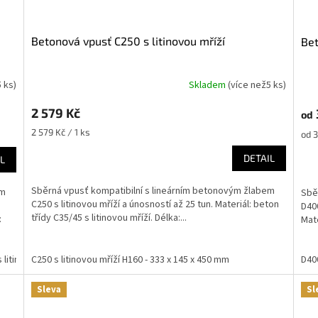
Betonová vpusť C250 s litinovou mříží
B
5 ks
)
Skladem
(
více než5 ks
)
2 579 Kč
od
Měrná
2 579 Kč / 1 ks
Měr
od 3
cena:
cena
DETAIL
L
Sběrná vpusť kompatibilní s lineárním betonovým žlabem
em
Sbě
C250 s litinovou mříží a únosností až 25 tun. Materiál: beton
D400
třídy C35/45 s litinovou mříží. Délka:...
:
Mate
 litinovou mříží H160 - 333 x 130 x 380 mm
C250 s litinovou mříží H160 - 333 x 145 x 450 mm
B125 s litinovou mříží H160 - 3
D400
Sleva
Sl