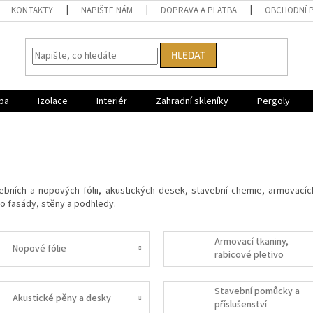
KONTAKTY
NAPIŠTE NÁM
DOPRAVA A PLATBA
OBCHODNÍ 
HLEDAT
ba
Izolace
Interiér
Zahradní skleníky
Pergoly
vebních a nopových fólii, akustických desek, stavební chemie, armovacíc
o fasády, stěny a podhledy.
Armovací tkaniny,
Nopové fólie
rabicové pletivo
Stavební pomůcky a
Akustické pěny a desky
příslušenství