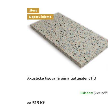
V
Sleva
ý
Doporučujeme
p
i
s
p
r
o
d
u
k
t
ů
Akustická lisovaná pěna Guttasilent HD
Skladem
(
více než
513 Kč
od