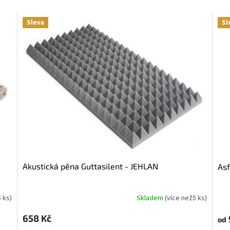
Sleva
Sl
Akustická pěna Guttasilent - JEHLAN
As
5 ks
)
Skladem
(
více než5 ks
)
658 Kč
od