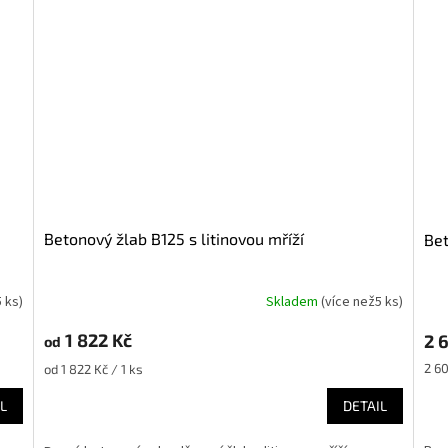
Betonový žlab B125 s litinovou mříží
Be
5 ks
)
Skladem
(
více než5 ks
)
1 822 Kč
2 
od
Měr
2 60
Měrná
od 1 822 Kč / 1 ks
cena
cena:
L
DETAIL