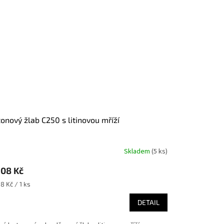
tonový žlab C250 s litinovou mříží
Skladem
(
5 ks
)
608 Kč
ná
8 Kč / 1 ks
:
DETAIL