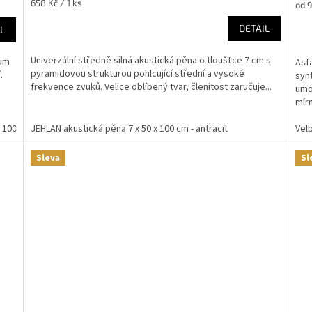
Měrná
658 Kč / 1 ks
Měr
od 9
cena:
cena
DETAIL
L
Univerzální středně silná akustická pěna o tloušťce 7 cm s
lum
Asf
pyramidovou strukturou pohlcující střední a vysoké
.
syn
frekvence zvuků. Velice oblíbený tvar, členitost zaručuje...
umož
mírn
x 100 cm
JEHLAN akustická pěna 7 x 50 x 100 cm - antracit
Velb
Sleva
Sl