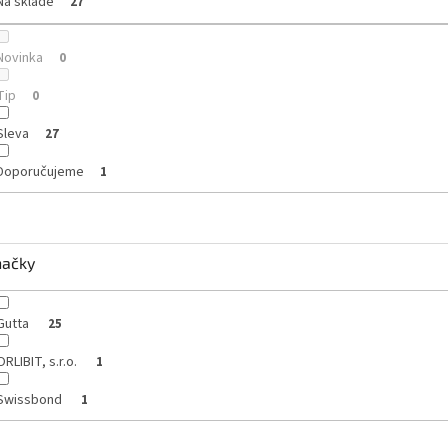
Na skladě
27
Novinka
0
Tip
0
Sleva
27
Doporučujeme
1
načky
Gutta
25
ORLIBIT, s.r.o.
1
Swissbond
1