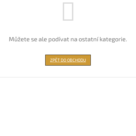
Můžete se ale podívat na ostatní kategorie.
ZPĚT DO OBCHODU
Z
á
p
a
t
í