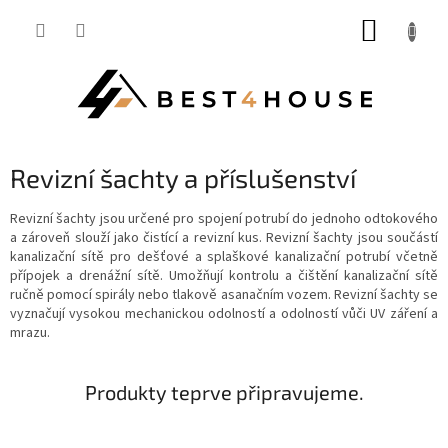
Přejít
NÁKUP
na
obsah
KOŠÍK
Revizní šachty a příslušenství
Revizní šachty jsou určené pro spojení potrubí do jednoho odtokového
a zároveň slouží jako čistící a revizní kus. Revizní šachty jsou
součástí
kanalizační sítě pro dešťové a splaškové kanalizační potrubí včetně
přípojek a drenážní sítě. Umožňují kontrolu a čištění kanalizační sítě
ručně pomocí spirály nebo tlakově asanačním vozem.
Revizní šachty se
vyznačují vysokou mechanickou odolností a odolností vůči UV záření a
mrazu.
Produkty teprve připravujeme.