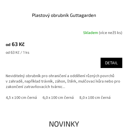
Plastový obrubník Guttagarden
Skladem
(
více než5 ks
)
63 Kč
od
Měrná
od 63 Kč / 1 ks
cena:
DETAIL
Neviditelný obrubník pro ohraničení a oddělení různých povrchů
v zahradě, například trávník, záhon, štěrk, mulčovací kůra nebo pro
zakončení zatravňovacích tvárnic...
4,5 x 100 cm černá
6,0 x 100 cm černá
8,0 x 100 cm černá
NOVINKY