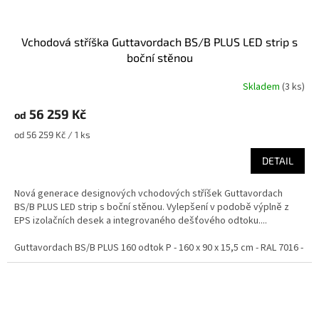
Vchodová stříška Guttavordach BS/B PLUS LED strip s
boční stěnou
Skladem
(
3 ks
)
56 259 Kč
od
Měrná
od 56 259 Kč / 1 ks
cena:
DETAIL
Nová generace designových vchodových stříšek Guttavordach
BS/B PLUS LED strip s boční stěnou. Vylepšení v podobě výplně z
EPS izolačních desek a integrovaného dešťového odtoku....
Guttavordach BS/B PLUS 160 odtok P - 160 x 90 x 15,5 cm - RAL 7016 - ant