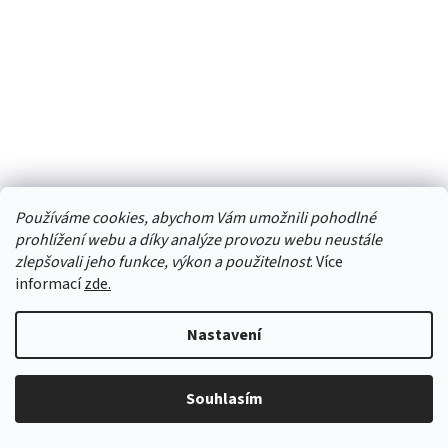
Používáme cookies, abychom Vám umožnili pohodlné
prohlížení webu a díky analýze provozu webu neustále
zlepšovali jeho funkce, výkon a použitelnost
. Více
informací
zde.
Nastavení
Vítejte v našem obchodě
V našem e-shopu najdete zahradní skleníky, pergoly,
Souhlasím
přístřešky pro auta, vchodové stříšky, vše pro terasu,
oplocení a zatravnění. Nabízíme také vše pro stavbu, od
střechy jako jsou plastové krytiny, asfaltové šindele, po