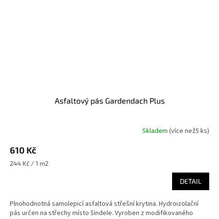
Asfaltový pás Gardendach Plus
Skladem
(
více než5 ks
)
610 Kč
Měrná
244 Kč / 1 m2
cena:
DETAIL
Plnohodnotná samolepicí asfaltová střešní krytina. Hydroizolační
pás určen na střechy místo šindele. Vyroben z modifikovaného