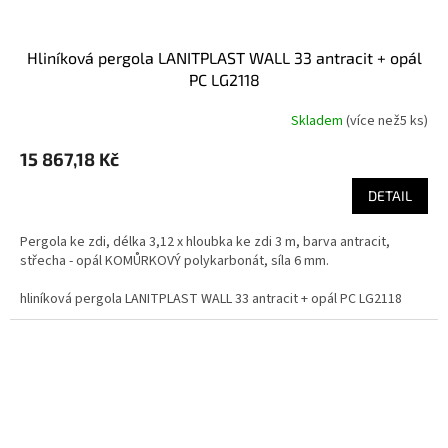
hliníková pergola LANITPLAST WALL 33 antracit + opál
PC LG2118
Skladem
(
více než5 ks
)
Průměrné
hodnocení
15 867,18 Kč
produktu
je
DETAIL
5,0
z
5
Pergola ke zdi, délka 3,12 x hloubka ke zdi 3 m, barva antracit,
hvězdiček.
střecha - opál KOMŮRKOVÝ polykarbonát, síla 6 mm.
hliníková pergola LANITPLAST WALL 33 antracit + opál PC LG2118