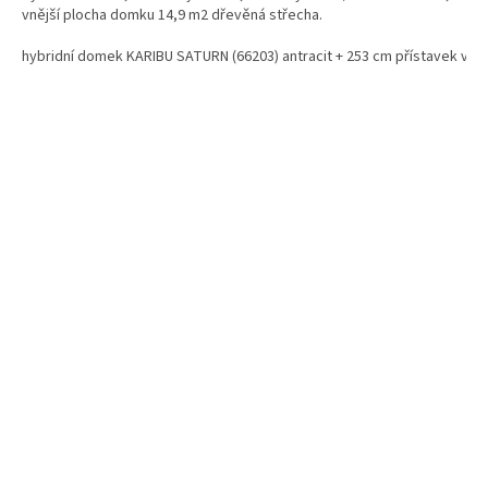
vnější plocha domku 14,9 m2 dřevěná střecha.
hybridní domek KARIBU SATURN (66203) antracit + 253 cm přístavek vče