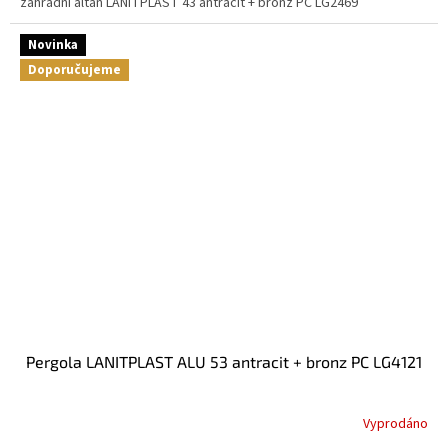
zahradní altán LANITPLAST 43 antracit + bronz PC LG2469
Novinka
Doporučujeme
pergola LANITPLAST ALU 53 antracit + bronz PC LG4121
Vyprodáno