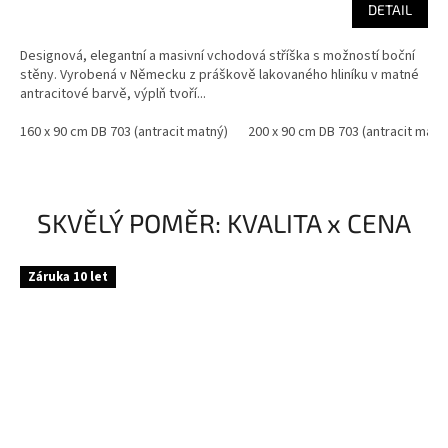
DETAIL
Designová, elegantní a masivní vchodová stříška s možností boční
stěny. Vyrobená v Německu z práškově lakovaného hliníku v matné
antracitové barvě, výplň tvoří...
160 x 90 cm DB 703 (antracit matný)
200 x 90 cm DB 703 (antracit matn
SKVĚLÝ POMĚR: KVALITA x CENA
Záruka 10 let