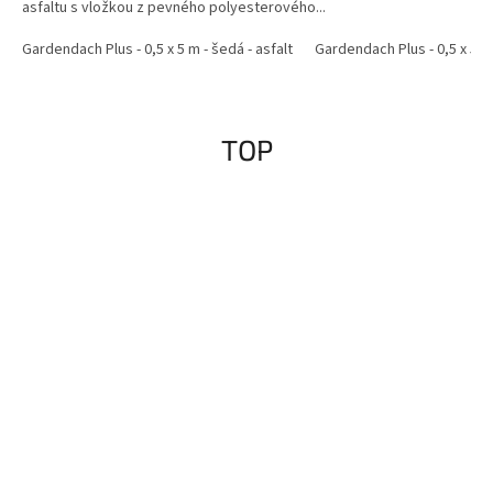
asfaltu s vložkou z pevného polyesterového...
Gardendach Plus - 0,5 x 5 m - šedá - asfalt
Gardendach Plus - 0,5 x 5 m 
TOP