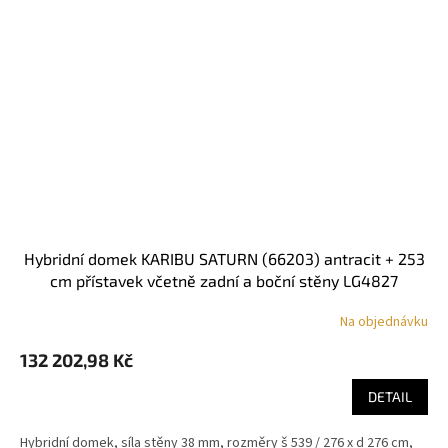
hybridní domek KARIBU SATURN (66203) antracit + 253
cm přístavek včetně zadní a boční stěny LG4827
Na objednávku
132 202,98 Kč
DETAIL
Hybridní domek, síla stěny 38 mm, rozměry š 539 / 276 x d 276 cm,