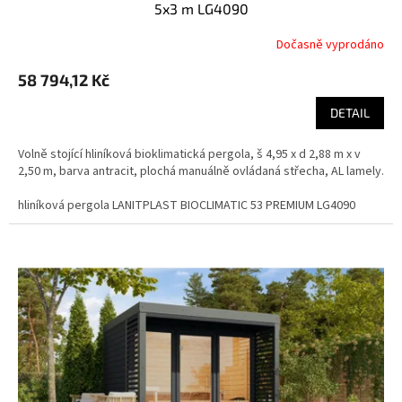
5x3 m LG4090
Dočasně vyprodáno
58 794,12 Kč
DETAIL
Volně stojící hliníková bioklimatická pergola, š 4,95 x d 2,88 m x v
2,50 m, barva antracit, plochá manuálně ovládaná střecha, AL lamely.
hliníková pergola LANITPLAST BIOCLIMATIC 53 PREMIUM LG4090