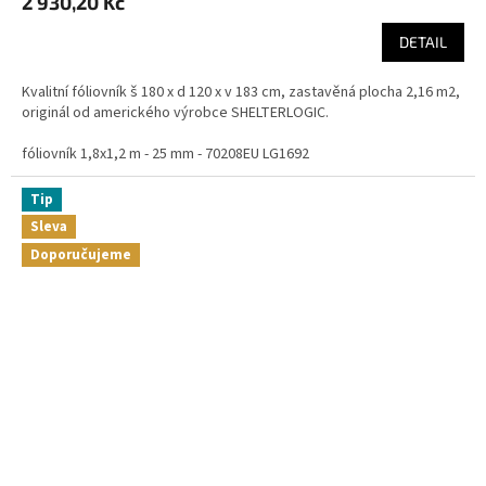
2 930,20 Kč
DETAIL
Kvalitní fóliovník š 180 x d 120 x v 183 cm, zastavěná plocha 2,16 m2,
originál od amerického výrobce SHELTERLOGIC.
fóliovník 1,8x1,2 m - 25 mm - 70208EU LG1692
Tip
Sleva
Doporučujeme