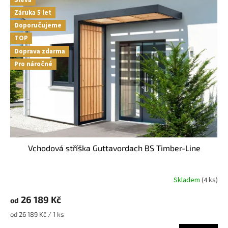
Záruka 5 let
Doporučujeme
TOP
Doprava zdarma
Pro náročné
Vchodová stříška Guttavordach BS Timber-Line
Skladem
(
4 ks
)
26 189 Kč
od
Měrná
od 26 189 Kč / 1 ks
cena: