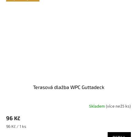
Terasová dlažba WPC Guttadeck
Skladem
(
více než5 ks
)
96 Kč
Měrná
96 Kč / 1 ks
cena: