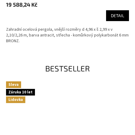
19 588,24 Kč
DETAIL
Zahradní ocelová pergola, vnější rozměry d 4,96 x š 2,99 x v
2,10/2,26 m, barva antracit, střecha - komůrkový polykarbonát 6 mm
BRONZ.
BESTSELLER
Sleva
Záruka 10 let
Lidovka