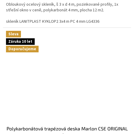
Obloukový ocelový skleník, š 3 x d 4 m, pozinkované profily, 1x
střešní okno v ceně, polykarbonát 4 mm, plocha 12 m2.
skleník LANITPLAST KYKLOP2 3x4 m PC 4 mm LG4336
Sleva
Záruka 10 let
Doporučujeme
Polykarbonátová trapézová deska Marlon CSE ORIGINAL