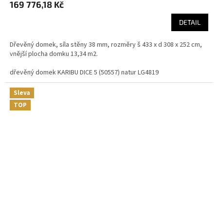
169 776,18 Kč
DETAIL
Dřevěný domek, síla stěny 38 mm, rozměry š 433 x d 308 x 252 cm,
vnější plocha domku 13,34 m2.
dřevěný domek KARIBU DICE 5 (50557) natur LG4819
Sleva
TOP