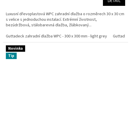
DETAIL
Luxusní dřevoplastová WPC zahradní dlažba o rozměrech 30 x 30 cm
s velice s jednoduchou instalací. Extrémní životnost,
bezúdržbová, stálobarevná dlažba, žlábkovaný...
Guttadeck zahradní dlažba WPC - 300 x 300 mm - light grey
Guttadeck 
Novinka
Tip