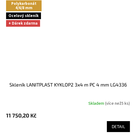
Polykarbonát
4/6/8 mm
Ocelový skleník
+ Dárek zdarma
skleník LANITPLAST KYKLOP2 3x4 m PC 4 mm LG4336
Skladem
(
více než5 ks
)
11 750,20 Kč
DETAIL