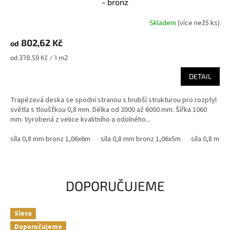
- bronz
Skladem
(
více než5 ks
)
802,62 Kč
od
Měrná
od 378,59 Kč / 1 m2
cena:
DETAIL
Trapézová deska se spodní stranou s hrubší strukturou pro rozptyl
světla s tloušťkou 0,8 mm. Délka od 2000 až 6000 mm. Šířka 1060
mm. Vyrobená z velice kvalitního a odolného...
síla 0,8 mm bronz 1,06x6m
síla 0,8 mm bronz 1,06x5m
síla 0,8 mm 
DOPORUČUJEME
Sleva
Doporučujeme