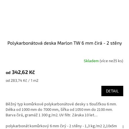
Polykarbonátová deska Marlon TW 6 mm čirá - 2 stěny
Skladem
(
více než5 ks
)
342,62 Kč
od
Měrná
od 283,74 Kč / 1 m2
cena:
DETAIL
Běžný typ komůrkové polykarbonátové desky s tloušťkou 6 mm.
Délka od 1000 mm do 7000 mm, šířka od 1050 mm do 2100 mm.
Barva čirá, gramáž 1 300 g/m2. UV filtr. Záruka 10 let....
polykarbonát komůrkový 6 mm čirý - 2 stěny - 1,3 kg/m2 2,10x5m
pol