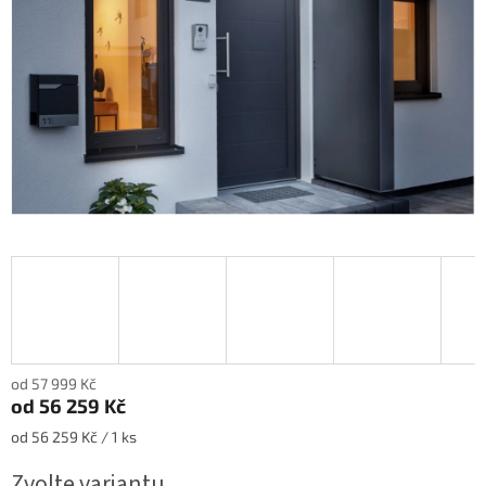
od 57 999 Kč
od
56 259 Kč
Měrná
od 56 259 Kč / 1 ks
cena:
Zvolte variantu