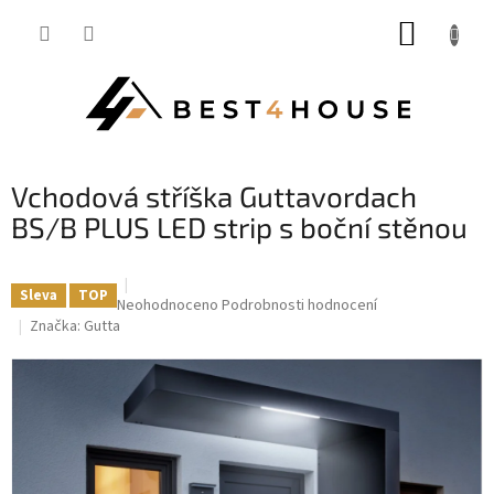
Přejít
NÁKUP
na
obsah
KOŠÍK
Vchodová stříška Guttavordach
BS/B PLUS LED strip s boční stěnou
Sleva
TOP
Průměrné
Neohodnoceno
Podrobnosti hodnocení
hodnocení
Značka:
Gutta
produktu
je
0,0
z
5
hvězdiček.