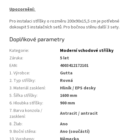
Upozornění:
Pro instalaci stříšky o rozměru 200x90x15,5 cm je potřebné
dokoupit 5 instalačních setů. Pro bočnou stěnu další 3 sety.
Doplňkové parametry
Kategorie
:
Moderní vchodové stříšky
Záruka
:
5 let
EAN
:
4003412172101
1. Výrobce
:
Gutta
2. Typ stříšky
:
Rovná
3. Materiál zasklení
:
Hliník / EPS desky
5. Šířka stříšky
:
1600 mm
6. Hloubka stříšky
:
900 mm
7. Barva konzola /
Antracit / antracit
zasklení
:
8. Žlab
:
Ano
9. Boční stěna
:
Ano (součástí)
10. Vyrobeno
:
Německo