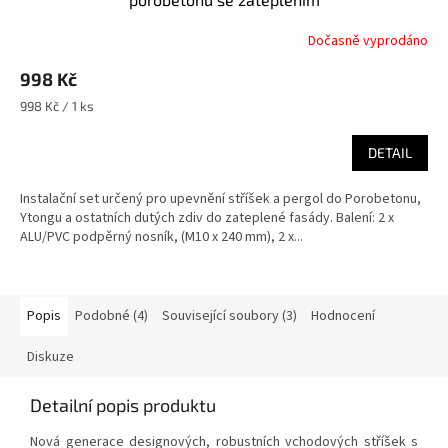
Dočasně vyprodáno
998 Kč
Měrná
998 Kč / 1 ks
cena:
DETAIL
Instalační set určený pro upevnění stříšek a pergol do Porobetonu,
Ytongu a ostatních dutých zdiv do zateplené fasády. Balení: 2 x
ALU/PVC podpěrný nosník, (M10 x 240 mm), 2 x...
Popis
Podobné (4)
Související soubory (3)
Hodnocení
Diskuze
Detailní popis produktu
Nová generace designových, robustních vchodových stříšek s