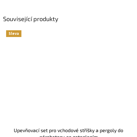
Související produkty
Sleva
Upevňovací set pro vchodové stříšky a pergoly do
pórobetonu se zateplením