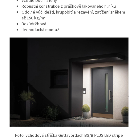
Včetně boční stěny
Robustní konstrukce z práškově lakovaného hliníku
Odolné vůči dešti, krupobití a rezavění, zatížení sněhem
2
až 150 kg/m
Bezúdržbová
Jednoduchá montáž
Foto: vchodová stříška Guttavordach BS/B PLUS LED stripe