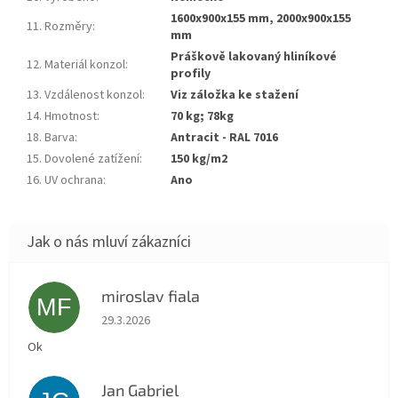
1600x900x155 mm, 2000x900x155
11. Rozměry
:
mm
práškově lakovaný hliníkové
12. Materiál konzol
:
profily
13. Vzdálenost konzol
:
Viz záložka ke stažení
14. Hmotnost
:
70 kg; 78kg
18. Barva
:
antracit - RAL 7016
15. Dovolené zatížení
:
150 kg/m2
16. UV ochrana
:
Ano
miroslav fiala
MF
Hodnocení obchodu je 5 z 5 hvězdiček.
29.3.2026
Ok
Jan Gabriel