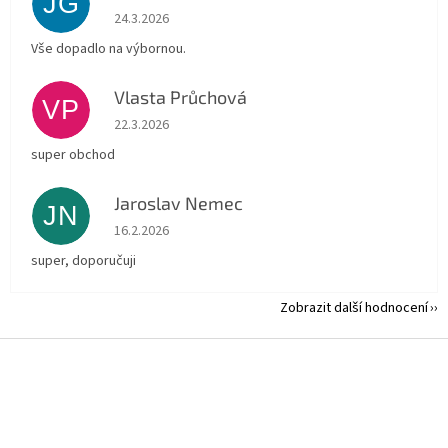
JG
Hodnocení obchodu je 5 z 5 hvězdiček.
24.3.2026
Vše dopadlo na výbornou.
Vlasta Průchová
VP
Hodnocení obchodu je 5 z 5 hvězdiček.
22.3.2026
super obchod
Jaroslav Nemec
JN
Hodnocení obchodu je 5 z 5 hvězdiček.
16.2.2026
super, doporučuji
Zobrazit další hodnocení
Z
á
p
a
t