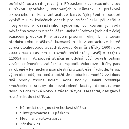
boční stěnou a s integrovaným LED páskem s vysokou intenzitou
a nízkou spotřebou, vyrobených v Německu z práškově
lakovaného hliníku v antracitové barvě. Vylepšení v podobě
výplně z EPS izolačních desek pro snížení hluku při dešti a
integrovaného
drenážního systému
, ve kterém je voda
odváděna svodem v boční části.
Umístění odtoku (pohled z čela)
označení produktu P- v pravém předním rohu, L - v levém
předním rohu. Práškově lakovaný hliník v antracitové barvě
zaručí dlouhodobou bezúdržbovost. Rozměr stříšky 1600 nebo
2000 x 900 x 145 mm a rozměr boční stěny 145(š) x 900(h) x
2200(v) mm. Vchodová stříška je odolná vůči povětrnostním
vlivům, sněhovému zatížení a krupobití. Vchodové stříšky jsou
vyrobené v Německu a jsou ideální pro zastřešení vchodů, teras,
výloh obchodů, balkonů a lodžií. Jednoduchou montáž zvládnou
dvě osoby zhruba kolem jedné hodiny. Balení obsahuje
hmoždinky a šrouby do nezateplené fasády, doporučujeme
dokoupit chemické kotvy a závitové tyče. Elegantní, designová
rovná vchodová stříška.
Německá designová vchodová stříška
S integrovaným LED páskem
Módní antracitová barva
Záruka 5 let