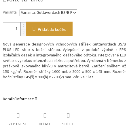
Varianta
Přidat do košíku
Nová generace designových vchodových stříšek Guttavordach BS/B
PLUS LED strip s boční stěnou. Vylepšení v podobě výplně z EPS
izolačních desek a integrovaného dešťového odtoku. Integrované LED
světlo s vysokou intenzitou a nízkou spotřebou. Vyrobená v Německu z
práškově lakovaného hliníku v antracitové barvě. Zatížení sněhem až
2
150 kg/m
. Rozměr stříšky 1600 nebo 2000 x 900 x 145 mm. Rozměr
boční stěny 145(š) x 900(h) x 2200(v) mm. Záruka 5 let.
Detailní informace
ZEPTAT SE
HLÍDAT
SDÍLET