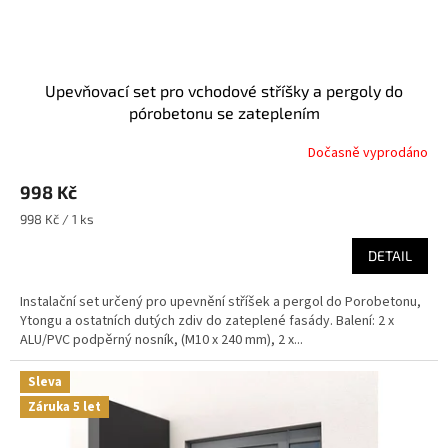
Upevňovací set pro vchodové stříšky a pergoly do
pórobetonu se zateplením
Dočasně vyprodáno
998 Kč
Měrná
998 Kč / 1 ks
cena:
DETAIL
Instalační set určený pro upevnění stříšek a pergol do Porobetonu,
Ytongu a ostatních dutých zdiv do zateplené fasády. Balení: 2 x
ALU/PVC podpěrný nosník, (M10 x 240 mm), 2 x...
Sleva
Záruka 5 let