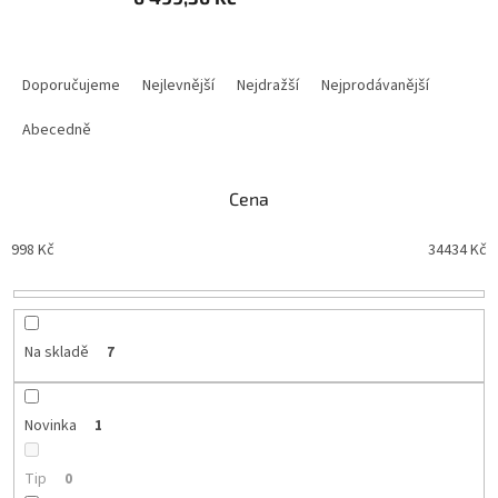
Ř
a
Doporučujeme
Nejlevnější
Nejdražší
Nejprodávanější
z
e
Abecedně
n
í
Cena
p
r
998
Kč
34434
Kč
o
d
u
k
t
Na skladě
7
ů
Novinka
1
Tip
0