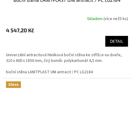
Skladem
(
více než5 ks
)
4 547,20 Kč
DETAIL
Univerzální antracitová hliníková boční stěna ke stříšce na dveře,
310 x 600 x 1850 mm, čirý komůr. polykarbonát 4,5 mm.
boční stěna LANITPLAST UNI antracit / PC LG2184
Sleva