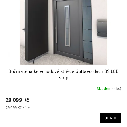
Boční stěna ke vchodové stříšce Guttavordach BS LED
strip
Skladem
(
4 ks
)
29 099 Kč
Měrná
29 099 Kč / 1 ks
cena:
DETAIL