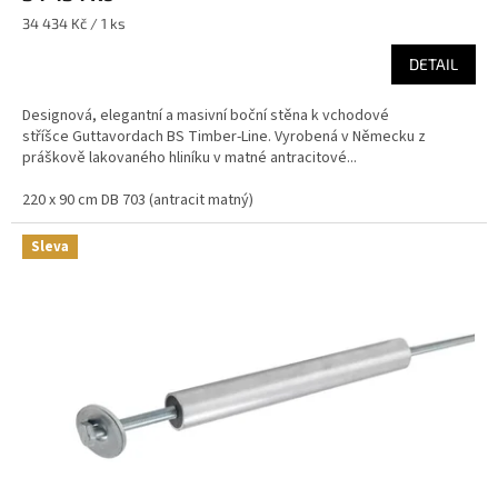
Měrná
34 434 Kč / 1 ks
cena:
DETAIL
Designová, elegantní a masivní boční stěna k vchodové
stříšce Guttavordach BS Timber-Line. Vyrobená v Německu z
práškově lakovaného hliníku v matné antracitové...
220 x 90 cm DB 703 (antracit matný)
Sleva