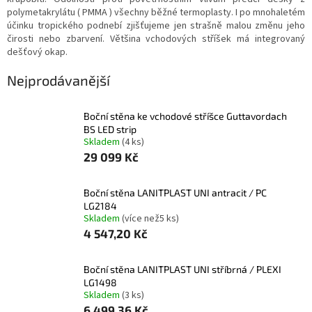
polymetakrylátu ( PMMA ) všechny běžné termoplasty. I po mnohaletém
účinku tropického podnebí zjišťujeme jen strašně malou změnu jeho
čirosti nebo zbarvení. Většina vchodových stříšek má integrovaný
dešťový okap.
Nejprodávanější
Boční stěna ke vchodové stříšce Guttavordach
BS LED strip
Skladem
(
4 ks
)
29 099 Kč
boční stěna LANITPLAST UNI antracit / PC
LG2184
Skladem
(
více než5 ks
)
4 547,20 Kč
boční stěna LANITPLAST UNI stříbrná / PLEXI
LG1498
Skladem
(
3 ks
)
6 499,36 Kč