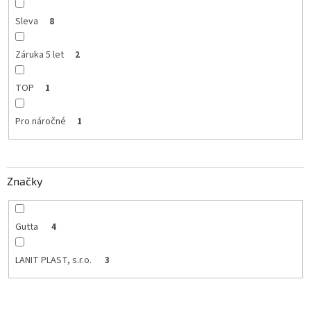
Sleva
8
Záruka 5 let
2
TOP
1
Pro náročné
1
Značky
Gutta
4
LANIT PLAST, s.r.o.
3