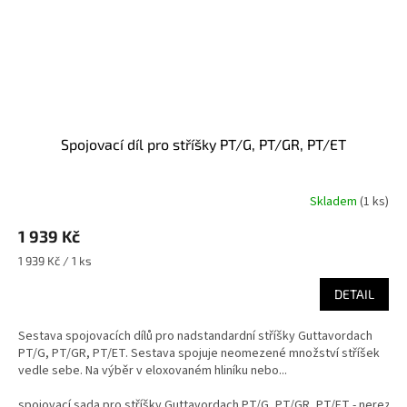
Spojovací díl pro stříšky PT/G, PT/GR, PT/ET
Skladem
(
1 ks
)
1 939 Kč
Měrná
1 939 Kč / 1 ks
cena:
DETAIL
Sestava spojovacích dílů pro nadstandardní stříšky Guttavordach
PT/G, PT/GR, PT/ET. Sestava spojuje neomezené množství stříšek
vedle sebe. Na výběr v eloxovaném hliníku nebo...
spojovací sada pro stříšky Guttavordach PT/G, PT/GR, PT/ET - nerez