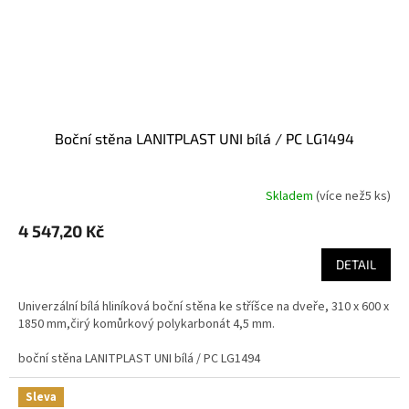
boční stěna LANITPLAST UNI bílá / PC LG1494
Skladem
(
více než5 ks
)
4 547,20 Kč
DETAIL
Univerzální bílá hliníková boční stěna ke stříšce na dveře, 310 x 600 x
1850 mm,čirý komůrkový polykarbonát 4,5 mm.
boční stěna LANITPLAST UNI bílá / PC LG1494
Sleva