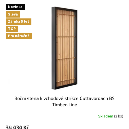
V
Novinka
ý
Sleva
p
Záruka 5 let
i
s
TOP
p
Pro náročné
r
o
d
u
k
t
ů
Boční stěna k vchodové stříšce Guttavordach BS
Timber-Line
Skladem
(
2 ks
)
34 434 Kč