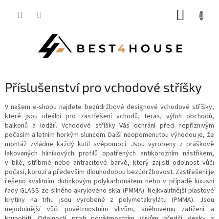
Přejít
NÁKUP
na
obsah
KOŠÍK
Příslušenství pro vchodové stříšky
V našem e-shopu najdete bezúdržbové designové vchodové stříšky,
které jsou ideální pro zastřešení vchodů, teras, výloh obchodů,
balkonů a lodžií. Vchodové stříšky Vás ochrání před nepříznivým
počasím a letním horkým sluncem. Další neopomenutou výhodou je, že
montáž zvládne každý kutil svépomoci. Jsou vyrobeny z práškově
lakovaných hliníkových profilů opatřených antikorozním nástřikem,
v bílé, stříbrné nebo antracitové barvě, který zajistí odolnost vůči
počasí, korozi a především dlouhodobou bezúdržbovost. Zastřešení je
řešeno kvalitním dutinkovým polykarbonátem nebo v případě luxusní
řady GLASS ze silného akrylového skla (PMMA). Nejkvalitnější plastové
krytiny na trhu jsou vyrobené z polymetakrylátu (PMMA). Jsou
nejodolnější vůči povětrnostním vlivům, sněhovému zatížení a
krupobití. Odolností proti povětrnostním vlivům předčí desky z