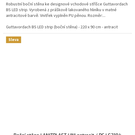
Robustní boční stěna ke designové vchodové stříšce Guttavordach
BS LED strip. Vyrobená z práškově lakovaného hliníku v matné
antracitové barvě. Vnitřek vyplněn PU pěnou. Rozměr:...
Guttavordach BS LED strip (boční stěna) - 220 x 90 cm - antracit
Sleva
boční stěna LANITPLAST UNI antracit / PC LG2184