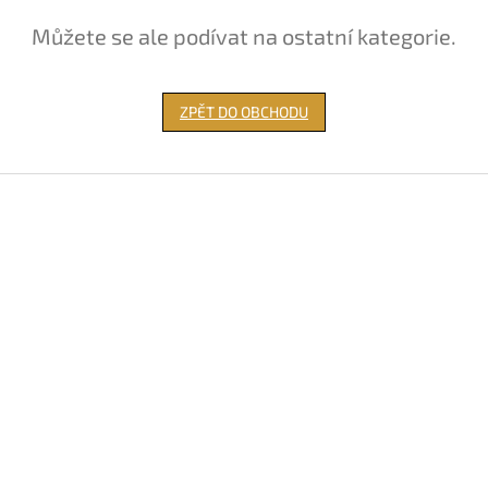
Můžete se ale podívat na ostatní kategorie.
ZPĚT DO OBCHODU
Z
á
p
a
t
í