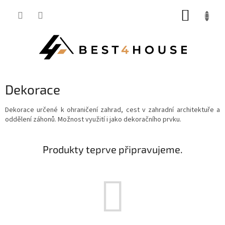
Přejít
NÁKUP
na
obsah
KOŠÍK
Dekorace
Dekorace určené k ohraničení zahrad, cest v zahradní architektuře a
oddělení záhonů. Možnost využití i jako dekoračního prvku.
Produkty teprve připravujeme.