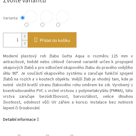
Zvolte variantu
Varianta
Přidat do košíku
Moderní plastový roh žlabu Gutta Aqua o rozměru 125 mm v
antracitové, hnědé nebo cihlově červené variantě určen k propojení
okapových žlabů a pro odbočení okapového žlabu do pravého vnějšího
úhlu 90°. Je součástí okapového systému a zaručuje funkční spojení
žlabů na rozích a v koutech objektu. Vnější žlab je vhodný tam, kde je
nutné vložit kratší stranu žlabového rohu směrem ke zdi.
Vyrobený z
koextrudovaného PVC s vrchní vrstvou z polymetakrylátu (PMMA), táto
vrstva zaručuje bezúdržbovost, barvostálost, velice dlouhou
životnost, odolnost vůči UV zářeni a korozi. Instalace bez nutnosti
lepení či šroubování.
Detailní informace