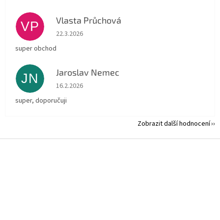
Vlasta Průchová
VP
Hodnocení obchodu je 5 z 5 hvězdiček.
22.3.2026
super obchod
Jaroslav Nemec
JN
Hodnocení obchodu je 5 z 5 hvězdiček.
16.2.2026
super, doporučuji
Zobrazit další hodnocení
Z
á
p
a
t
í