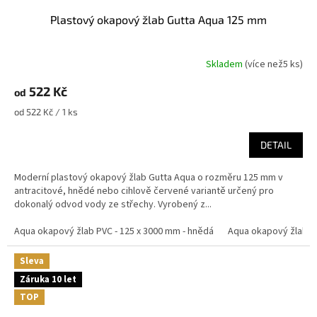
Plastový okapový žlab Gutta Aqua 125 mm
Skladem
(
více než5 ks
)
522 Kč
od
Měrná
od 522 Kč / 1 ks
cena:
DETAIL
Moderní plastový okapový žlab Gutta Aqua o rozměru 125 mm v
antracitové, hnědé nebo cihlově červené variantě určený pro
dokonalý odvod vody ze střechy. Vyrobený z...
Aqua okapový žlab PVC - 125 x 3000 mm - hnědá
Aqua okapový žlab PV
Sleva
Záruka 10 let
TOP