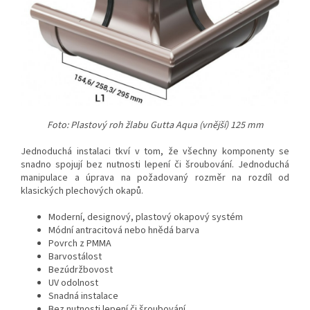
Foto: Plastový roh žlabu Gutta Aqua (vnější) 125 mm
Jednoduchá instalaci tkví v tom, že všechny komponenty se
snadno spojují bez nutnosti lepení či šroubování. Jednoduchá
manipulace a úprava na požadovaný rozměr na rozdíl od
klasických plechových okapů.
Moderní, designový, plastový okapový systém
Módní antracitová nebo hnědá barva
Povrch z PMMA
Barvostálost
Bezúdržbovost
UV odolnost
Snadná instalace
Bez nutnosti lepení či šroubování