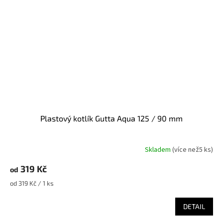
Plastový kotlík Gutta Aqua 125 / 90 mm
Skladem
(
více než5 ks
)
319 Kč
od
Měrná
od 319 Kč / 1 ks
cena:
DETAIL