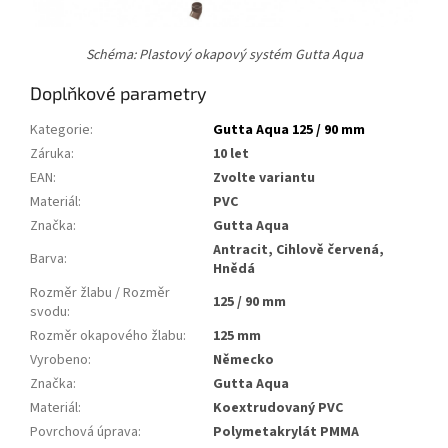
Schéma: Plastový okapový systém Gutta Aqua
Doplňkové parametry
Kategorie
:
Gutta Aqua 125 / 90 mm
Záruka
:
10 let
EAN
:
Zvolte variantu
Materiál
:
PVC
Značka
:
Gutta Aqua
Antracit, Cihlově červená,
Barva
:
Hnědá
Rozměr žlabu / Rozměr
125 / 90 mm
svodu
:
Rozměr okapového žlabu
:
125 mm
Vyrobeno
:
Německo
Značka
:
Gutta Aqua
Materiál
:
koextrudovaný PVC
Povrchová úprava
:
polymetakrylát PMMA