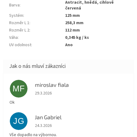
antracit, hnědá, cihlově
Barva
:
červená
Systém
:
125 mm
Rozměr L 1
:
258,3 mm
Rozměr L 2
:
112 mm
Váha
:
0,345 kg / ks
UV odolnost
:
ano
miroslav fiala
MF
Hodnocení obchodu je 5 z 5 hvězdiček.
29.3.2026
Ok
Jan Gabriel
JG
Hodnocení obchodu je 5 z 5 hvězdiček.
24.3.2026
Vše dopadlo na výbornou.