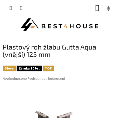
Přejít
NÁKUP
na
obsah
KOŠÍK
Plastový roh žlabu Gutta Aqua
(vnější) 125 mm
Sleva
Záruka 10 let
TOP
Průměrné
Neohodnoceno
Podrobnosti hodnocení
hodnocení
produktu
je
0,0
z
5
hvězdiček.