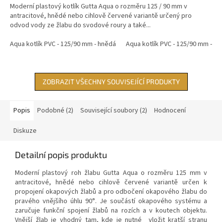
Moderní plastový kotlík Gutta Aqua o rozměru 125 / 90 mm v
antracitové, hnědé nebo cihlově červené variantě určený pro
odvod vody ze žlabu do svodové roury a také...
Aqua kotlík PVC - 125/90 mm - hnědá
Aqua kotlík PVC - 125/90 mm - ant
ZOBRAZIT VŠECHNY SOUVISEJÍCÍ PRODUKTY
Popis
Podobné (2)
Související soubory (2)
Hodnocení
Diskuze
Detailní popis produktu
Moderní plastový roh žlabu Gutta Aqua o rozměru 125 mm v
antracitové, hnědé nebo cihlově červené variantě určen k
propojení okapových žlabů a pro odbočení okapového žlabu do
pravého vnějšího úhlu 90°. Je součástí okapového systému a
zaručuje funkční spojení žlabů na rozích a v koutech objektu.
Vnější žlab je vhodný tam, kde je nutné vložit kratší stranu