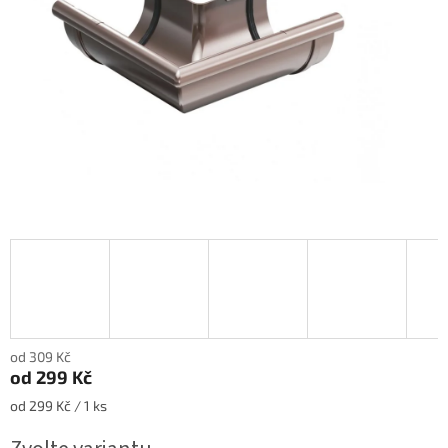
od 309 Kč
od
299 Kč
Měrná
od 299 Kč / 1 ks
cena: