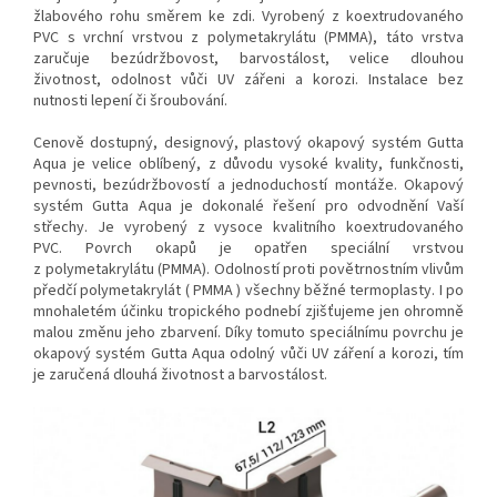
žlabového rohu směrem ke zdi.
Vyrobený z koextrudovaného
PVC s vrchní vrstvou z polymetakrylátu (PMMA), táto vrstva
zaručuje bezúdržbovost, barvostálost, velice dlouhou
životnost, odolnost vůči UV zářeni a korozi. Instalace bez
nutnosti lepení či šroubování.
Cenově dostupný, designový, plastový okapový systém Gutta
Aqua je velice oblíbený, z důvodu vysoké kvality, funkčnosti,
pevnosti, bezúdržbovostí a jednoduchostí montáže. Okapový
systém Gutta Aqua je dokonalé řešení pro odvodnění Vaší
střechy. Je vyrobený z vysoce kvalitního koextrudovaného
PVC. Povrch okapů je opatřen speciální vrstvou
z polymetakrylátu (PMMA). Odolností proti povětrnostním vlivům
předčí polymetakrylát ( PMMA ) všechny běžné termoplasty. I po
mnohaletém účinku tropického podnebí zjišťujeme jen ohromně
malou změnu jeho zbarvení. Díky tomuto speciálnímu povrchu je
okapový systém Gutta Aqua odolný vůči UV záření a korozi, tím
je zaručená dlouhá životnost a barvostálost.