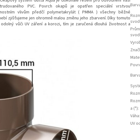
 Okapový systém Gutta Aqua je dokonalé řešení pro odvodnění Vaší
Barv
trudovaného PVC. Povrch okapů je opatřen speciální vrstvou
trnostním vlivům předčí polymetakrylát ( PMMA ) všechny běžné
Rozm
nebí zjišťujeme jen ohromně malou změnu jeho zbarvení. Díky tomuto
svod
dolný vůči UV záření a korozi, tím je zaručená dlouhá životnost a
Prům
svod
Vyro
Znač
Mater
Povr
Barv
Syst
Rozm
Rozm
a (°)
:
Váha
UV o