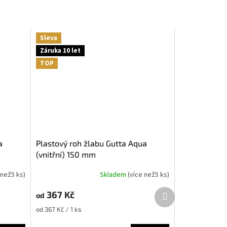
Sleva
Záruka 10 let
TOP
Plastový roh žlabu Gutta Aqua
(vnitřní) 150 mm
 než5 ks
)
Skladem
(
více než5 ks
)
Další
367 Kč
od
produkt
Měrná
od 367 Kč / 1 ks
cena: