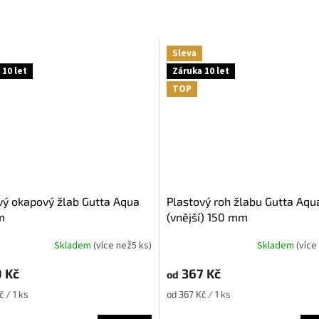
Sleva
 10 let
Záruka 10 let
TOP
Plastový roh žlabu Gutta Aqua
m
(vnější) 150 mm
Skladem
(
více než5 ks
)
Skladem
(
více
 Kč
367 Kč
od
Měrná
č / 1 ks
od 367 Kč / 1 ks
cena: