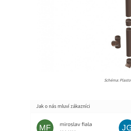
Schéma: Plasto
miroslav fiala
MF
J
Hodnocení obchodu je 5 z 5 hvězdiček.