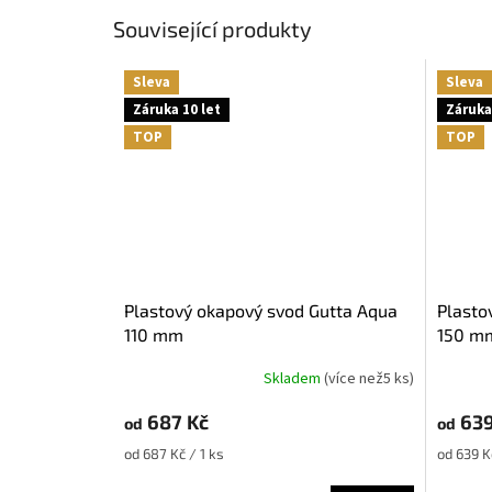
Související produkty
Sleva
Sleva
Záruka 10 let
Záruka
TOP
TOP
Plastový okapový svod Gutta Aqua
Plastový okapový žlab Gutta Aqua
110 mm
150 m
Skladem
(
více než5 ks
)
687 Kč
639
od
od
Měrná
Měrná
od 687 Kč / 1 ks
od 639 K
cena:
cena: