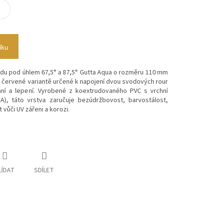
íku
odu pod úhlem 67,5° a 87,5° Gutta Aqua o rozměru 110 mm
ě červené variantě
určené k napojení dvou svodových rour
ní a lepení.
Vyrobené z koextrudovaného PVC s vrchní
A), táto vrstva zaručuje bezúdržbovost, barvostálost,
 vůči UV zářeni a korozi.
LÍDAT
SDÍLET