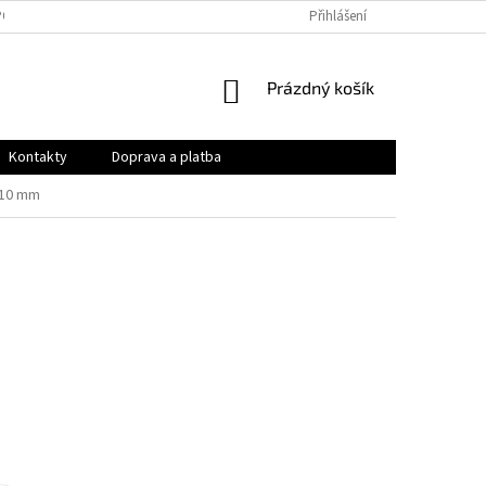
PODMÍNKY
OCHRANA OSOBNÍCH ÚDAJŮ
Přihlášení
VRÁCENÍ ZBOŽÍ A REKLAMAC
NÁKUPNÍ
Prázdný košík
KOŠÍK
Kontakty
Doprava a platba
110 mm