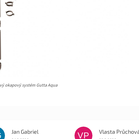
vý okapový systém Gutta Aqua
Jan Gabriel
Vlasta Průchov
G
VP
Hodnocení obchodu je 5 z 5 hvězdiček.
Hodnocení obchodu je