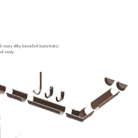
é roury díky bezešvé konstrukci
vé vody