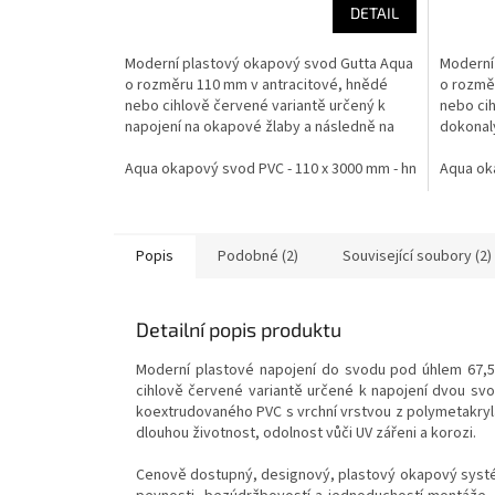
DETAIL
Moderní plastový okapový svod Gutta Aqua
Moderní
o rozměru 110 mm v antracitové, hnědé
o rozmě
nebo cihlově červené variantě určený k
nebo cih
napojení na okapové žlaby a následně na
dokonal
odvod...
z...
Aqua okapový svod PVC - 110 x 3000 mm - hnědá
Aqua oka
Aqua
Popis
Podobné (2)
Související soubory (2)
Detailní popis produktu
Moderní plastové napojení do svodu pod úhlem 67,5
cihlově červené variantě
určené k napojení dvou sv
koextrudovaného PVC s vrchní vrstvou z polymetakrylá
dlouhou životnost, odolnost vůči UV zářeni a korozi.
Cenově dostupný, designový, plastový okapový systém 