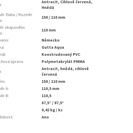
Antracit, Cihlově červená,
a
:
Hnědá
ěr žlabu / Rozměr
150 / 110 mm
u
:
ěr okapového
110 mm
u
:
beno
:
Německo
ka
:
Gutta Aqua
iál
:
koextrudovaný PVC
chová úprava
:
polymetakrylát PMMA
antracit, hnědá, cihlově
a
:
červená
ém
:
150 / 110 mm
ěr A
:
110,5 mm
ěr B
:
110,5
67,5° / 87,5°
:
0,42 kg / ks
dolnost
:
ano