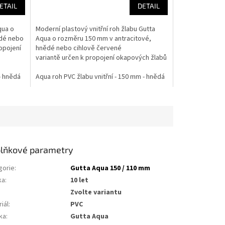
ETAIL
DETAIL
qua o
Moderní plastový vnitřní roh žlabu Gutta
ědé nebo
Aqua o rozměru 150 mm v antracitové,
opojení
hnědé nebo cihlově červené
variantě určen k propojení okapových žlabů
a pro odbočení...
- hnědá
000 mm - hnědá
 x 3000 mm - antracit
Aqua roh PVC žlabu vnější - 150 mm - antracit
Aqua roh PVC žlabu vnitřní - 150 mm - hnědá
Aqua okapový žlab PVC - 150 x 3000 mm - antracit
Aqua okapový svod PVC - 110 x 4000 mm - antracit
Aqua roh PVC žlab
Aqua roh PVC žlab
Aqua 
lňkové parametry
gorie
:
Gutta Aqua 150 / 110 mm
ka
:
10 let
Zvolte variantu
iál
:
PVC
ka
:
Gutta Aqua