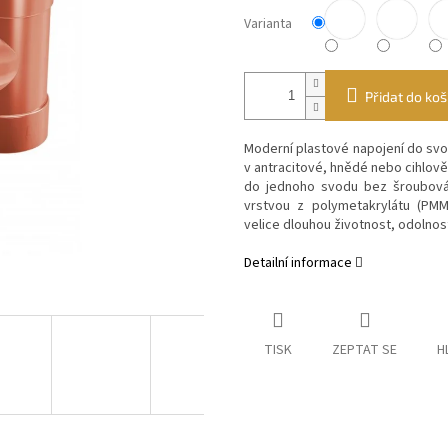
Varianta
Přidat do koš
Moderní plastové napojení do sv
v antracitové, hnědé nebo cihlov
do jednoho svodu bez šroubová
vrstvou z polymetakrylátu (PMM
velice dlouhou životnost, odolnost
Detailní informace
TISK
ZEPTAT SE
H