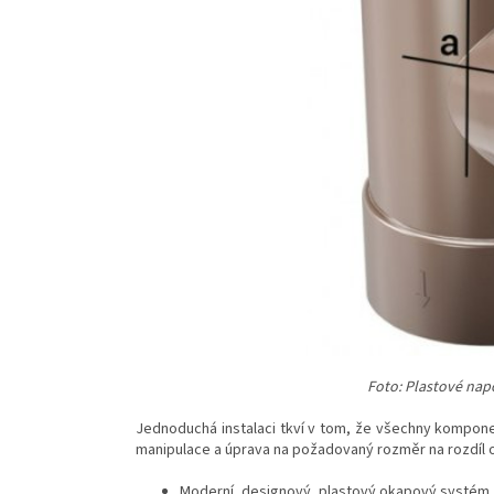
Foto: Plastové na
Jednoduchá instalaci tkví v tom, že všechny kompone
manipulace a úprava na požadovaný rozměr na rozdíl 
Moderní, designový, plastový okapový systém