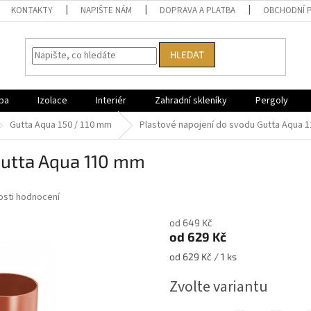
KONTAKTY
NAPIŠTE NÁM
DOPRAVA A PLATBA
OBCHODNÍ 
HLEDAT
ba
Izolace
Interiér
Zahradní skleníky
Pergoly
Gutta Aqua 150 / 110 mm
Plastové napojení do svodu Gutta Aqua 
 Gutta Aqua 110 mm
sti hodnocení
od 649 Kč
od
629 Kč
Měrná
od 629 Kč / 1 ks
cena:
Zvolte variantu