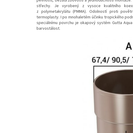
pevnosti, bezúdržbovostí a jednoduchostí montáže.
střechy. Je vyrobený z vysoce kvalitního koex
z polymetakrylátu (PMMA). Odolností proti pově
termoplasty. I po mnohaletém účinku tropického pod
speciálnímu povrchu je okapový systém Gutta Aqua o
barvostálost.