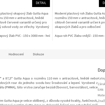
DETAIL
D
 plastový okapový žlab Gutta Aqua
Moderní plastový roh žlabu Gutta A
ru 150 mm v antracitové, hnědé
rozměru 150 mm v antracitové, hn
lově červené variantě určený pro
cihlově červené variantě určen k pr
ý odvod vody ze střechy. Vyrobený
okapových žlabů a pro odbočení
okapového žlabu...
pový žlab PVC - 150 x 3000 mm - hnědá
 okapový svod PVC - 110 x 4000 mm - hnědá
Aqua roh PVC žlabu vnější - 150 mm 
Aqua okapový žlab PVC - 150 x 4
Aqua okapový svod PVC - 110
Hodnocení
Diskuze
Dop
° a 87,5° Gutta Aqua o rozměru 110 mm v antracitové, hnědé nebo
Kate
odových rour do jednoho svodu bez šroubování a lepení.
Vyrobené z
Záru
tu (PMMA), táto vrstva zaručuje bezúdržbovost, barvostálost, velice
EAN
:
Mater
Gutta Aqua je velice oblíbený, z důvodu vysoké kvality, funkčnosti,
Znač