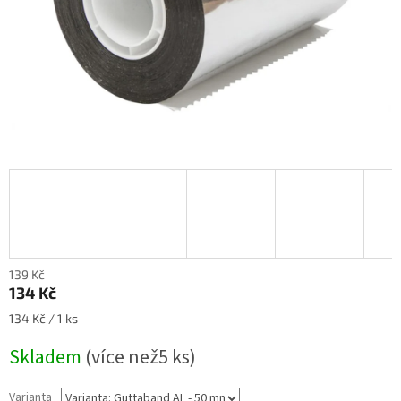
139 Kč
134 Kč
Měrná
134 Kč / 1 ks
cena:
Skladem
(
více než5 ks
)
Varianta