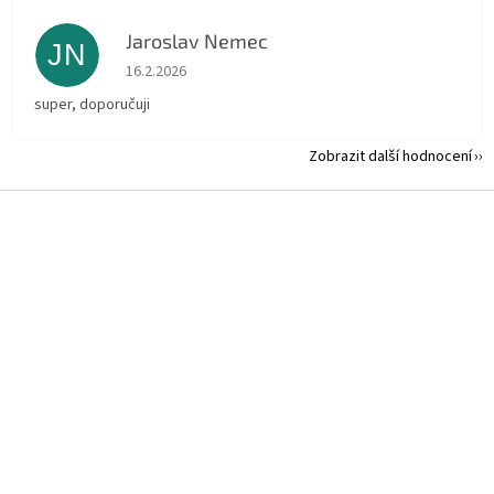
Jaroslav Nemec
JN
Hodnocení obchodu je 5 z 5 hvězdiček.
16.2.2026
super, doporučuji
Zobrazit další hodnocení
Z
á
p
a
t
í