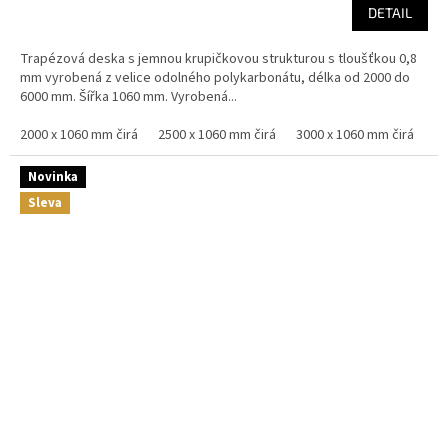
DETAIL
Trapézová deska s jemnou krupičkovou strukturou s tloušťkou 0,8
mm vyrobená z velice odolného polykarbonátu, délka od 2000 do
6000 mm. Šířka 1060 mm. Vyrobená...
2000 x 1060 mm čirá
2500 x 1060 mm čirá
3000 x 1060 mm čirá
40
Novinka
Sleva