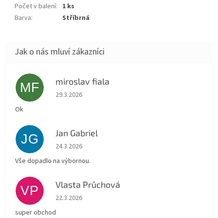
Počet v balení
:
1 ks
Barva
:
stříbrná
miroslav fiala
MF
Hodnocení obchodu je 5 z 5 hvězdiček.
29.3.2026
Ok
Jan Gabriel
JG
Hodnocení obchodu je 5 z 5 hvězdiček.
24.3.2026
Vše dopadlo na výbornou.
Vlasta Průchová
VP
Hodnocení obchodu je 5 z 5 hvězdiček.
22.3.2026
super obchod