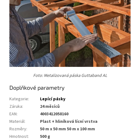
Foto: Metalizovaná páska Guttaband AL
Doplňkové parametry
Kategorie
:
Lepící pásky
Záruka
:
24 měsíců
EAN
:
4003412058160
Materiál
:
plast + hliníková lícní vrstva
Rozměry
:
50 m x 50 mm 50 m x 100 mm
Hmotnost
:
500 g