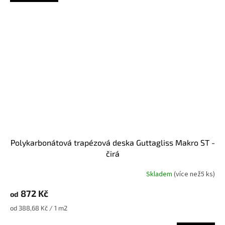
Polykarbonátová trapézová deska Guttagliss Makro ST -
čirá
Skladem
(
více než5 ks
)
872 Kč
od
Měrná
od 388,68 Kč / 1 m2
cena: