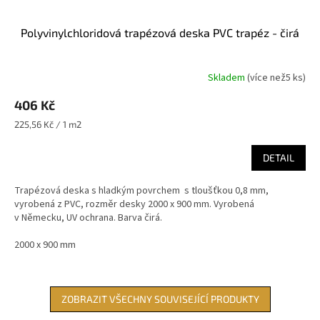
Polyvinylchloridová trapézová deska PVC trapéz - čirá
Skladem
(
více než5 ks
)
406 Kč
Měrná
225,56 Kč / 1 m2
cena:
DETAIL
Trapézová deska s hladkým povrchem s tloušťkou 0,8 mm,
vyrobená z PVC, rozměr desky 2000 x 900 mm. Vyrobená
v Německu, UV ochrana. Barva čirá.
2000 x 900 mm
ZOBRAZIT VŠECHNY SOUVISEJÍCÍ PRODUKTY