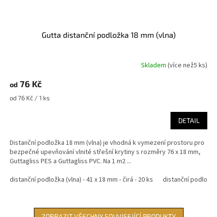
Gutta distanční podložka 18 mm (vlna)
Skladem
(
více než5 ks
)
76 Kč
od
Měrná
od 76 Kč / 1 ks
cena:
DETAIL
Distanční podložka 18 mm (vlna) je vhodná k vymezení prostoru pro
bezpečné upevňování vlnité střešní krytiny s rozměry 76 x 18 mm,
Guttagliss PES a Guttagliss PVC. Na 1 m2 ...
distanční podložka (vlna) - 41 x 18 mm - čirá - 20 ks
distanční podložka 
ZOBRAZIT VŠECHNY SOUVISEJÍCÍ PRODUKTY