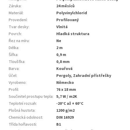
Záruka
:
24 měsíců
Materiál
:
Polyvinylchlorid
Provedení
:
Profilovaný
Tvar desky
:
Vlnitá
Povrch
:
Hladká struktura
Řez na míru
:
Ne
Délka
:
2 m
Šířka
:
0,9 m
Tloušťka
:
0,8 mm
Barva
:
Kouřová
Účel
:
Pergoly, Zahradní přístřešky
Vyrobeno
:
Německo
Profil
:
76 x 18 mm
Součinitel prostupu tepla
:
5,7 W / m2K
Teplotní rozsah
:
-20°C až + 60°C
Plošná hustota
:
1200 g/m2
Chemická odolnost
:
DIN 16929
Třída hořlavosti
:
B1