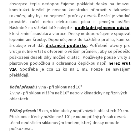
absorpce tepla nedoporučujeme pokládat desky na tmavou
konstrukci. Ideální je nosnou konstrukci připravit s takovými
rozměry, aby byli co nejmenší prořezy desek. Řezání je vhodné
provádět ruční nebo elektrickou pilou s jemným ostřím.
Následně na střešní latě nalepte
podkladní pěnovou pásku
,
která zmírní akustiku a vibrace. Desky nedoporučujeme spojovat
lepením ani šrouby. Doporučujeme do každého profilu, kam se
šroubuje vrut dát
distanční podložku
.
Potřebné otvory pro
vrut je nutné vrtat s otvorem o větším průměru, aby se předešlo
poškození desek díky možné dilataci. Používejte pouze vruty s
plastovou podložkou a ochrannou čepičkou např.
nerez vrut
V2A
. Spotřeba je cca 12 ks na 1 m2. Pouze se navzájem
překládají.
Boční přesah
1 vlna - při sklonu nad 10°
2 vlny - při sklonu nižším než 10° nebo v klimaticky nepříznivých
oblastech
Příčný přesah
15 cm, v klimaticky nepříznivých oblastech 20 cm.
Při sklonu střechy nižším než 10° je nutno příčný přesah desek
těsnit neutrálním silikonovým tmelem, který desky nebude
poškozovat.