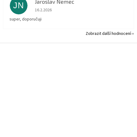
Jaroslav Nemec
JN
Hodnocení obchodu je 5 z 5 hvězdiček.
16.2.2026
super, doporučuji
Zobrazit další hodnocení
Z
á
p
a
t
í