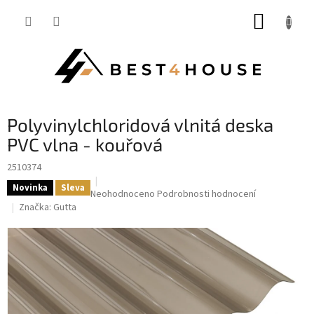
Přejít
NÁKUP
na
obsah
KOŠÍK
Polyvinylchloridová vlnitá deska
PVC vlna - kouřová
2510374
Novinka
Sleva
Průměrné
Neohodnoceno
Podrobnosti hodnocení
hodnocení
Značka:
Gutta
produktu
je
0,0
z
5
hvězdiček.