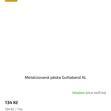
Metalizovaná páska Guttaband AL
Skladem
(
více než5 ks
)
Průměrné
hodnocení
134 Kč
produktu
je
Měrná
134 Kč / 1 ks