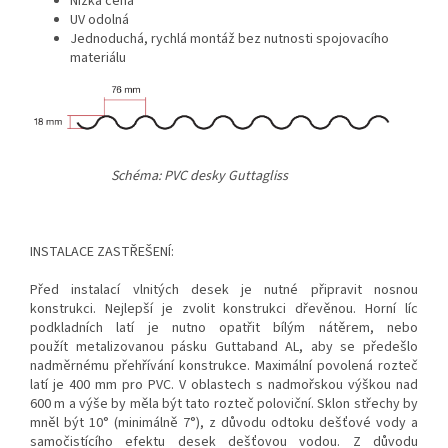
Nízká cena
UV odolná
Jednoduchá, rychlá montáž bez nutnosti spojovacího
materiálu
Schéma: PVC desky Guttagliss
INSTALACE ZASTŘEŠENÍ:
Před instalací vlnitých desek je nutné připravit nosnou
konstrukci. Nejlepší je zvolit konstrukci dřevěnou. Horní líc
podkladních latí je nutno opatřit bílým nátěrem, nebo
použít metalizovanou pásku Guttaband AL, aby se předešlo
nadměrnému přehřívání konstrukce. Maximální povolená rozteč
latí je 400 mm pro PVC. V oblastech s nadmořskou výškou nad
600 m a výše by měla být tato rozteč poloviční. Sklon střechy by
mněl být 10° (minimálně 7°), z důvodu odtoku dešťové vody a
samočistícího efektu desek dešťovou vodou. Z důvodu