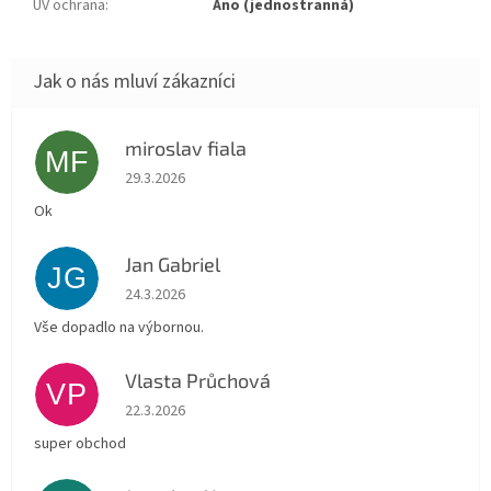
UV ochrana
:
Ano (jednostranná)
miroslav fiala
MF
Hodnocení obchodu je 5 z 5 hvězdiček.
29.3.2026
Ok
Jan Gabriel
JG
Hodnocení obchodu je 5 z 5 hvězdiček.
24.3.2026
Vše dopadlo na výbornou.
Vlasta Průchová
VP
Hodnocení obchodu je 5 z 5 hvězdiček.
22.3.2026
super obchod