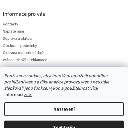
Informace pro vás
Kontakty
Napište nám
Doprava a platba
Obchodní podmínky
Ochrana osobních údajů
Vrácení zboží a reklamace
Používáme cookies, abychom Vám umožnili pohodlné
prohlížení webu a díky analýze provozu webu neustále
zlepšovali jeho funkce, výkon a použitelnost
. Více
informací
zde.
Nastavení
Vytvořil Shoptet
Souhlasím
Copyright 2026
Best4house
. Všechna práva vyhrazena.