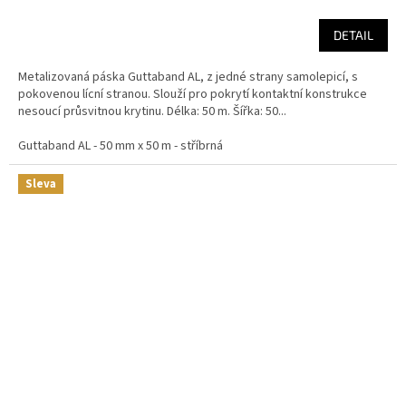
5,0
cena:
z
DETAIL
5
hvězdiček.
Metalizovaná páska Guttaband AL, z jedné strany samolepicí, s
pokovenou lícní stranou. Slouží pro pokrytí kontaktní konstrukce
nesoucí průsvitnou krytinu. Délka: 50 m. Šířka: 50...
Guttaband AL - 50 mm x 50 m - stříbrná
Sleva