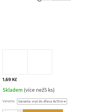
1,69 Kč
Měrná
Skladem
(
více než5 ks
)
cena:
Varianta