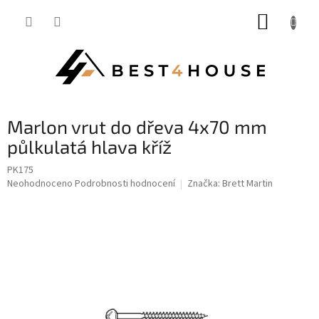
Přejít
NÁKUP
na
obsah
KOŠÍK
Marlon vrut do dřeva 4x70 mm
půlkulatá hlava kříž
PK175
Průměrné
Neohodnoceno
Podrobnosti hodnocení
Značka:
Brett Martin
hodnocení
produktu
je
0,0
z
5
hvězdiček.