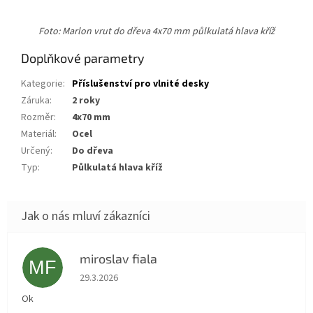
Foto: Marlon vrut do dřeva 4x70 mm půlkulatá hlava kříž
Doplňkové parametry
Kategorie
:
Příslušenství pro vlnité desky
Záruka
:
2 roky
Rozměr
:
4x70 mm
Materiál
:
ocel
Určený
:
do dřeva
Typ
:
půlkulatá hlava kříž
miroslav fiala
MF
Hodnocení obchodu je 5 z 5 hvězdiček.
29.3.2026
Ok