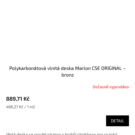
Polykarbonátová vlnitá deska Marlon CSE ORIGINAL –
bronz
Dočasně vyprodáno
889,71 Kč
Měrná
468,27 Kč / 1 m2
cena:
DETAIL
Vlnitá deska se spodní stranou s hrubší strukturou pro rozptyl