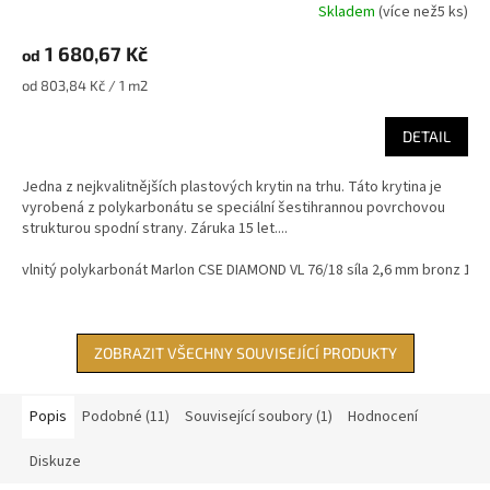
Skladem
(
více než5 ks
)
1 680,67 Kč
od
Měrná
od 803,84 Kč / 1 m2
cena:
DETAIL
Jedna z nejkvalitnějších plastových krytin na trhu. Táto krytina je
vyrobená z polykarbonátu se speciální šestihrannou povrchovou
strukturou spodní strany. Záruka 15 let....
vlnitý polykarbonát Marlon CSE DIAMOND VL 76/18 síla 2,6 mm bronz 1,
ZOBRAZIT VŠECHNY SOUVISEJÍCÍ PRODUKTY
Popis
Podobné (11)
Související soubory (1)
Hodnocení
Diskuze