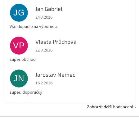
Jan Gabriel
JG
Hodnocení obchodu je 5 z 5 hvězdiček.
24.3.2026
Vše dopadlo na výbornou.
Vlasta Průchová
VP
Hodnocení obchodu je 5 z 5 hvězdiček.
22.3.2026
super obchod
Jaroslav Nemec
JN
Hodnocení obchodu je 5 z 5 hvězdiček.
16.2.2026
super, doporučuji
Zobrazit další hodnocení
Z
á
p