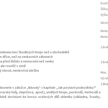
Dveř
Šířka
Výšk
Ukot
Mate
Mater
Záru
í zeleninu bez škodlivých hnojiv než u obchodníků
em dříve, než na venkovních záhonech
ěna před škůdci a nemocemi než venku
Záruk
, ale rovněž v zimě
ný návod, nenáročná údržba
Max.
Výro
Zákl
eznete v záložce „Návody“ v kapitole „Jak postavit podezdívku?“
kravský hnůj, slepičince, apod.), umělých hnojiv, pesticidů, herbicidů a
 době docházet ke korozi ocelových dílů skleníku (základna, šrouby,