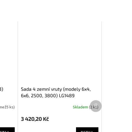
Sada 4 zemní vruty (modely 6x4,
6x6, 2500, 3800) LG1489
Další
 než5 ks
)
Skladem
(
2 ks
)
produkt
3 420,20 Kč