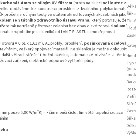
karbonát 4 mm se silným UV filtrem
(proto na slunci
nežloutne a
Délka
kleníku dodáváme ke konstrukci prosklení z kvalitního polykarbonátu
Šířka
v ČR prošel náročnými testy ve státem akreditovaných zkušebnách jako
olem ze Státního zdravotního ústavu Praha
, který potvrzuje, že
Tlou
Můžete tak nerušeně pěstovat zeleninu bez obav o své zdraví.
Smluvní
Tlou
onátu krupobitím je u skleníků od LANIT PLASTU samozřejmostí.
Zask
tvoru = 0,61 x 1,61 m), AL profily, prosklení,
pozinkovaná ocelová
Kate
otevíráním, veškerý spojovací materiál. Ke skleníku je možné dokoupit
, další větrací střešní i boční okénka, automatické otvírače k těmto
Hmot
ovací zařízení, elektrické odporové vytápění půdy.
Typ 
(pou
mode
Barv
Rozt
Vnit
Stře
Zast
2
 4 mm pouze 5,80 W/m
K) => čím menší číslo, tím větší tepelná izolace
ráním
Šířka
Délka
avbu
Výška