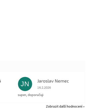
á
Jaroslav Nemec
JN
 5 z 5 hvězdiček.
Hodnocení obchodu je 5 z 5 hvězdiček.
16.2.2026
super, doporučuji
Zobrazit další hodnocení