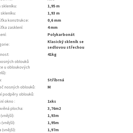
 skleníku
:
1,95 m
 skleníku
:
1,93 m
šťka konstrukce
:
0,6 mm
šťka zasklení
:
4 mm
lení
:
Polykarbonát
klasický skleník se
gorie
:
sedlovou střechou
nost
:
41kg
nosných oblouků
ze u obloukových
lů)
:
a
:
stříbrná
eč nosných oblouků
:
m
řní podpěry oblouků
:
šní okno
:
1xks
avěná plocha
:
3,76m2
 (vnější)
:
1,93m
 (vnější)
:
1,95m
 (vnější)
:
1,97m