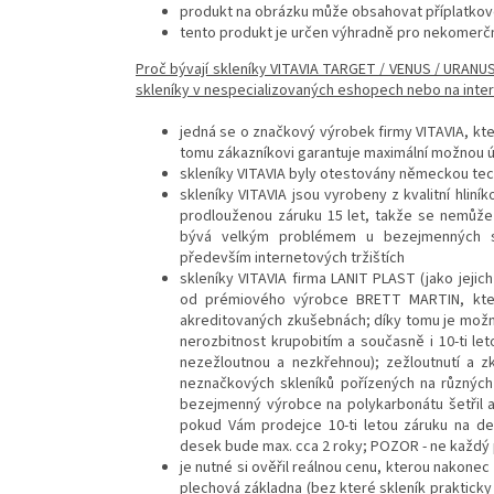
produkt na obrázku může obsahovat příplatkové
tento produkt je určen výhradně pro nekomerčn
Proč bývají skleníky VITAVIA TARGET / VENUS / URAN
skleníky v nespecializovaných eshopech nebo na inter
jedná se o značkový výrobek firmy VITAVIA, kter
tomu zákazníkovi garantuje maximální možnou ú
skleníky VITAVIA byly otestovány německou tec
skleníky VITAVIA jsou vyrobeny z kvalitní hliní
prodlouženou záruku 15 let, takže se nemůže 
bývá velkým problémem u bezejmenných sk
především internetových tržištích
skleníky VITAVIA firma LANIT PLAST (jako jeji
od prémiového výrobce BRETT MARTIN, kter
akreditovaných zkušebnách; díky tomu je možn
nerozbitnost krupobitím a současně i 10-ti le
nezežloutnou a nezkřehnou); zežloutnutí a z
neznačkových skleníků pořízených na různých 
bezejmenný výrobce na polykarbonátu šetřil a 
pokud Vám prodejce 10-ti letou záruku na d
desek bude max. cca 2 roky; POZOR - ne každý 
je nutné si ověřil reálnou cenu, kterou nakonec
plechová základna (bez které skleník prakticky