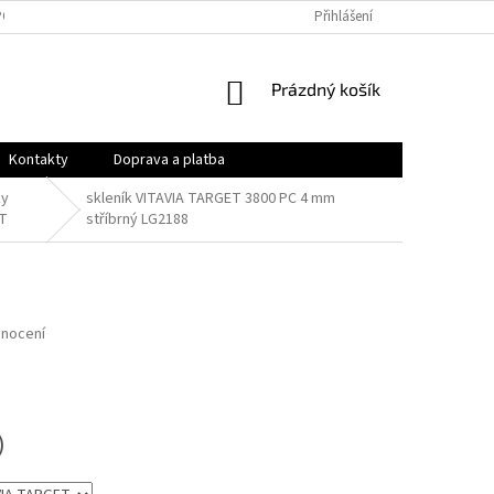
PODMÍNKY
OCHRANA OSOBNÍCH ÚDAJŮ
Přihlášení
VRÁCENÍ ZBOŽÍ A REKLAMAC
NÁKUPNÍ
Prázdný košík
KOŠÍK
Kontakty
Doprava a platba
ky
skleník VITAVIA TARGET 3800 PC 4 mm
T
stříbrný LG2188
dnocení
)