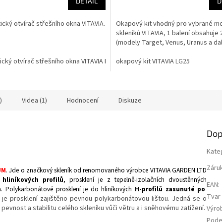
DETAIL
D
cký otvírač střešního okna VITAVIA.
Okapový kit vhodný pro vybrané m
skleníků VITAVIA, 1 balení obsahuje
(modely Target, Venus, Uranus a dal
cký otvírač střešního okna VITAVIA LG22
okapový kit VITAVIA LG25
)
Videa (1)
Hodnocení
Diskuze
Dop
Kate
Záru
UM
. Jde o značkový skleník od renomovaného výrobce VITAVIA GARDEN LTD
hliníkových profilů
, prosklení je z tepelně-izolačních dvoustěnných
EAN
:
m
. Polykarbonátové prosklení je do hliníkových
H-profilů zasunuté po
Tvar 
de je prosklení zajištěno pevnou polykarbonátovou lištou. Jedná se o
 pevnost a stabilitu celého skleníku vůči větru a i sněhovému zatížení.
Výro
Pode