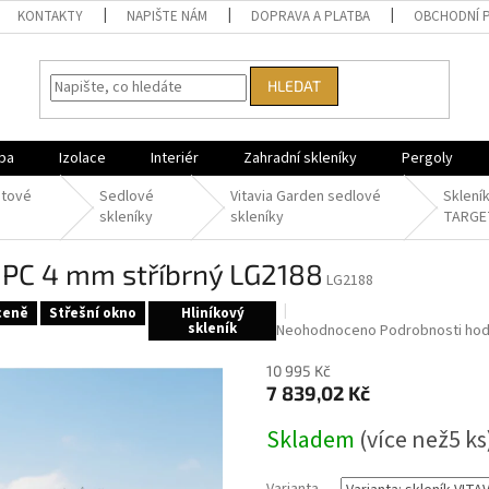
KONTAKTY
NAPIŠTE NÁM
DOPRAVA A PLATBA
OBCHODNÍ 
HLEDAT
ba
Izolace
Interiér
Zahradní skleníky
Pergoly
átové
Sedlové
Vitavia Garden sedlové
Sklení
skleníky
skleníky
TARGE
0 PC 4 mm stříbrný LG2188
LG2188
ceně
Střešní okno
Hliníkový
skleník
Průměrné
Neohodnoceno
Podrobnosti ho
hodnocení
produktu
10 995 Kč
7 839,02 Kč
je
0,0
Měrná
Skladem
z
(
více než5 ks
cena:
5
hvězdiček.