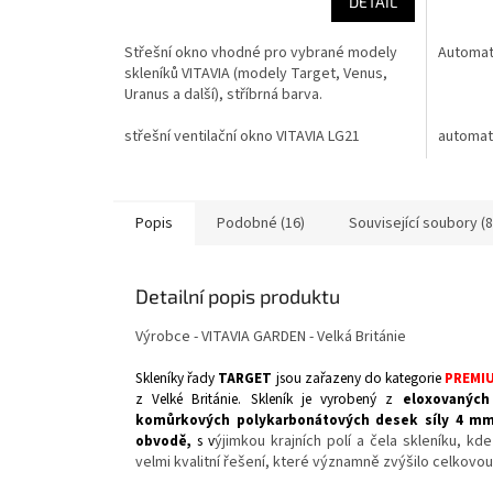
DETAIL
Střešní okno vhodné pro vybrané modely
Automati
skleníků VITAVIA (modely Target, Venus,
Uranus a další), stříbrná barva.
střešní ventilační okno VITAVIA LG21
automati
Popis
Podobné (16)
Související soubory (8
Detailní popis produktu
Výrobce - VITAVIA GARDEN - Velká Británie
Skleníky řady
TARGET
jsou zařazeny do kategorie
PREMI
z Velké Británie. Skleník je vyrobený z
eloxovaných 
komůrkových polykarbonátových desek síly 4 m
obvodě,
s v
ýjimkou krajních polí a čela skleníku, k
velmi kvalitní řešení, které významně zvýšilo celkovou