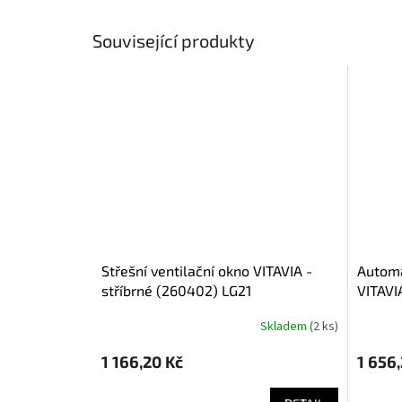
Související produkty
střešní ventilační okno VITAVIA -
automatický otvírač střešního okna
stříbrné (260402) LG21
VITAVI
Skladem
(
2 ks
)
1 166,20 Kč
1 656