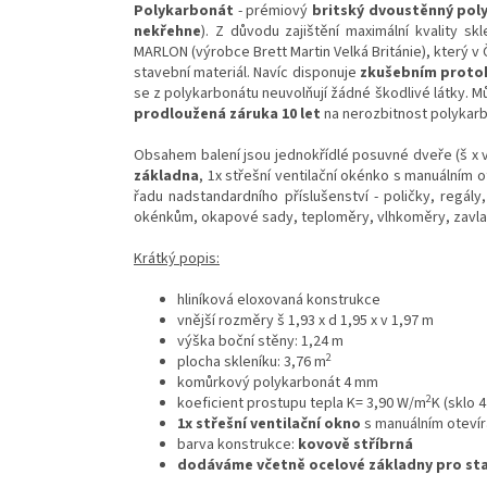
Polykarbonát
- prémiový
britský dvoustěnný poly
nekřehne
). Z důvodu zajištění maximální kvality s
MARLON (výrobce Brett Martin Velká Británie), který 
stavební materiál. Navíc disponuje
zkušebním protok
se z polykarbonátu neuvolňují žádné škodlivé látky. 
prodloužená záruka 10 let
na nerozbitnost polykarb
Obsahem balení jsou jednokřídlé posuvné dveře (š x v o
základna
, 1x střešní ventilační okénko s manuálním 
řadu nadstandardního příslušenství - poličky, regály
okénkům, okapové sady, teploměry, vlhkoměry, zavlaž
Krátký popis:
hliníková eloxovaná konstrukce
vnější rozměry š 1,93 x d 1,95 x v 1,97 m
výška boční stěny: 1,24 m
2
plocha skleníku: 3,76 m
komůrkový polykarbonát 4 mm
2
koeficient prostupu tepla K= 3,90 W/m
K (sklo
1x střešní ventilační okno
s manuálním oteví
barva konstrukce:
kovově stříbrná
dodáváme včetně ocelové základny pro st