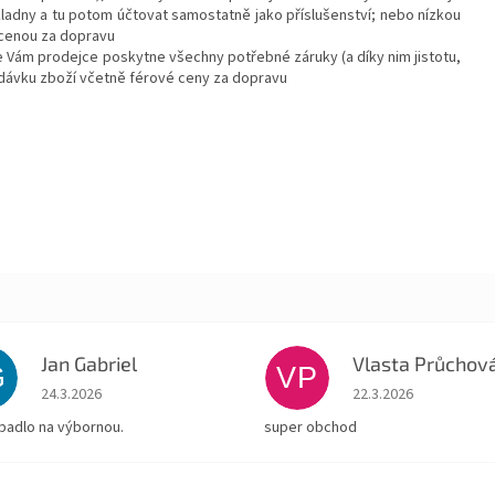
kladny a tu potom účtovat samostatně jako příslušenství; nebo nízkou
cenou za dopravu
Vám prodejce poskytne všechny potřebné záruky (a díky nim jistotu,
odávku zboží včetně férové ceny za dopravu
Jan Gabriel
Vlasta Průchov
G
VP
Hodnocení obchodu je 5 z 5 hvězdiček.
Hodnocení obchodu je
24.3.2026
22.3.2026
padlo na výbornou.
super obchod