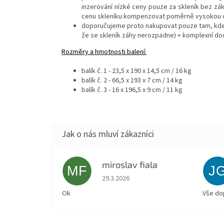
inzerování nízké ceny pouze za skleník bez zá
cenu skleníku kompenzovat poměrně vysokou 
doporučujeme proto nakupovat pouze tam, kde 
že se skleník záhy nerozpadne) + komplexní d
Rozměry a hmotnosti balení:
balík č. 1 - 23,5 x 190 x 14,5 cm / 16 kg
balík č. 2 - 66,5 x 193 x 7 cm / 14 kg
balík č. 3 - 16 x 196,5 x 9 cm / 11 kg
miroslav fiala
MF
J
Hodnocení obchodu je 5 z 5 hvězdiček.
29.3.2026
Ok
Vše do