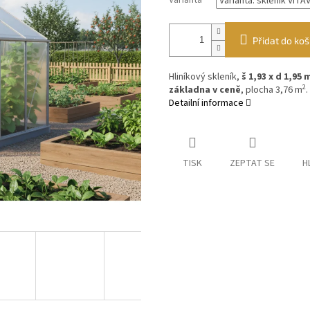
Varianta
Přidat do koš
Hliníkový skleník,
š 1,93 x d 1,95 
2
základna v ceně
, plocha 3,76 m
.
Detailní informace
TISK
ZEPTAT SE
H