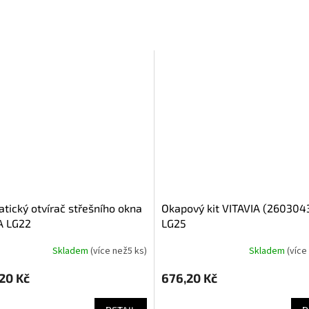
okapový kit VITAVIA (2603043)
A LG22
LG25
Skladem
(
více než5 ks
)
Skladem
(
více
,20 Kč
676,20 Kč