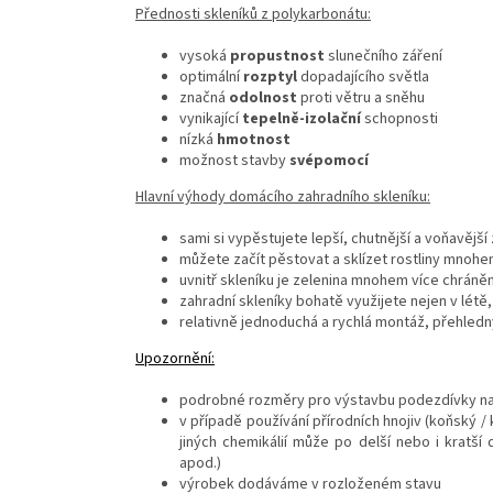
Přednosti skleníků z polykarbonátu:
vysoká
propustnost
slunečního záření
optimální
rozptyl
dopadajícího světla
značná
odolnost
proti větru a sněhu
vynikající
tepelně-izolační
schopnosti
nízká
hmotnost
možnost stavby
svépomocí
Hlavní výhody domácího zahradního skleníku:
sami si vypěstujete lepší, chutnější a voňavějš
můžete začít pěstovat a sklízet rostliny mnoh
uvnitř skleníku je zelenina mnohem více chrán
zahradní skleníky bohatě využijete nejen v létě
relativně jednoduchá a rychlá montáž, přehled
Upozornění:
podrobné rozměry pro výstavbu podezdívky nal
v případě používání přírodních hnojiv (koňský / 
jiných chemikálií může po delší nebo i kratší
apod.)
výrobek dodáváme v rozloženém stavu