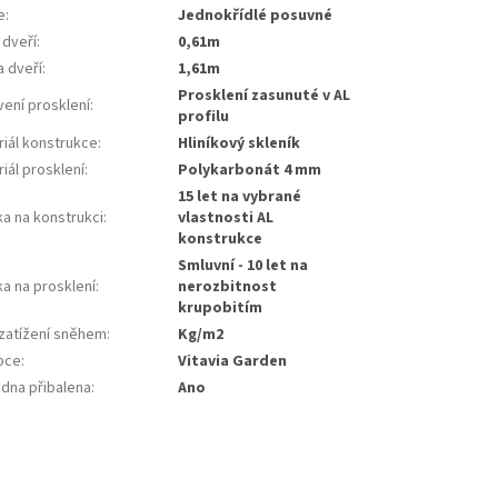
e
:
jednokřídlé posuvné
 dveří
:
0,61m
a dveří
:
1,61m
prosklení zasunuté v AL
vení prosklení
:
profilu
riál konstrukce
:
hliníkový skleník
iál prosklení
:
polykarbonát 4 mm
15 let na vybrané
ka na konstrukci
:
vlastnosti AL
konstrukce
smluvní - 10 let na
a na prosklení
:
nerozbitnost
krupobitím
 zatížení sněhem
:
kg/m2
bce
:
Vitavia Garden
adna přibalena
:
ano