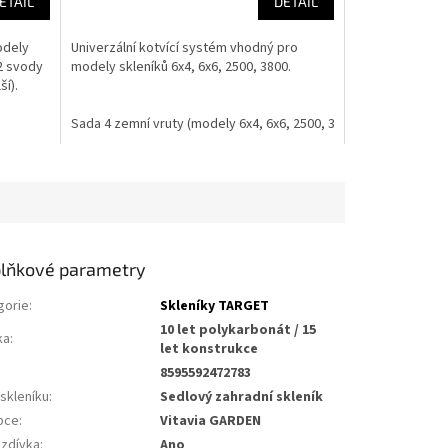
ETAIL
DETAIL
odely
Univerzální kotvící systém vhodný pro
 2 svody
modely skleníků 6x4, 6x6, 2500, 3800.
ší).
Sada 4 zemní vruty (modely 6x4, 6x6, 2500, 3800) LG1489
lňkové parametry
gorie
:
Skleníky TARGET
10 let polykarbonát / 15
ka
:
let konstrukce
8595592472783
skleníku
:
Sedlový zahradní skleník
bce
:
Vitavia GARDEN
zdívka
:
Ano