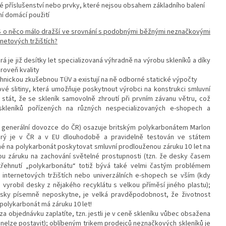
 příslušenství nebo prvky, které nejsou obsahem základního balení
í domácí použití
US o něco málo dražší ve srovnání s podobnými běžnými neznačkovými
netových tržištích?
á je již desítky let specializovaná výhradně na výrobu skleníků a díky
roveň kvality
hnickou zkušebnou TÜV a existují na ně odborné statické výpočty
kové slitiny, která umožňuje poskytnout výrobci na konstrukci smluvní
stát, že se skleník samovolně zhroutí při prvním závanu větru, což
leníků pořízených na různých nespecializovaných e-shopech a
ch generální dovozce do ČR) osazuje britským polykarbonátem Marlon
ý je v ČR a v EU dlouhodobě a pravidelně testován ve státem
é na polykarbonát poskytovat smluvní prodlouženou záruku 10 let na
tou záruku na zachování světelné prostupnosti (tzn. že desky časem
křehnutí „polykarbonátu“ totiž bývá také velmi častým problémem
internetových tržištích nebo univerzálních e-shopech se vším (kdy
vyrobil desky z nějakého recyklátu s velkou příměsí jiného plastu);
esky písemně neposkytne, je velká pravděpodobnost, že životnost
polykarbonát má záruku 10 let!
 za objednávku zaplatíte, tzn. jestli je v ceně skleníku vůbec obsažena
 nelze postavit); oblíbeným trikem prodejců neznačkových skleníků je