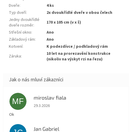
Dveře
:
4 ks
Typ dveří
:
2x dvoukřídlé dveře v obou čelech
Jedny dvoukřídlé
170 x 105 cm (v x š)
dveře rozměr
:
Střešní okno
:
ano
Základový rám
:
ano
Kotvení
:
k podezdívce / podkladový rám
10 let na prorezavění konstrukce
Záruka
:
(nikoliv na výskyt rzi na řezu)
miroslav fiala
MF
Hodnocení obchodu je 5 z 5 hvězdiček.
29.3.2026
Ok
Jan Gabriel