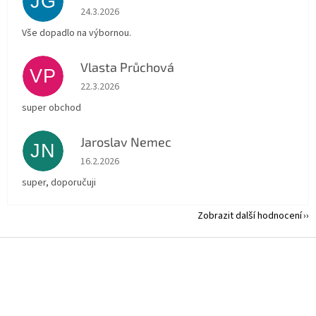
JG
Hodnocení obchodu je 5 z 5 hvězdiček.
24.3.2026
Vše dopadlo na výbornou.
Vlasta Průchová
VP
Hodnocení obchodu je 5 z 5 hvězdiček.
22.3.2026
super obchod
Jaroslav Nemec
JN
Hodnocení obchodu je 5 z 5 hvězdiček.
16.2.2026
super, doporučuji
Zobrazit další hodnocení
Z
á
p
a
t