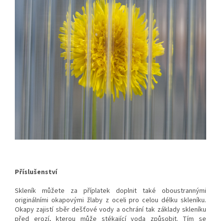
Příslušenství
Skleník můžete za příplatek doplnit také oboustrannými
originálními okapovými žlaby z oceli pro celou délku skleníku.
Okapy zajistí sběr dešťové vody a ochrání tak základy skleníku
před erozí, kterou může stékající voda způsobit. Tím se