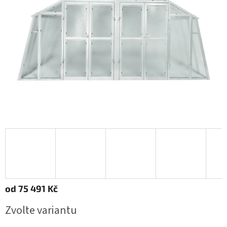
od
75 491 Kč
Měrná
Zvolte variantu
cena: