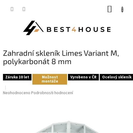
Přejít
NÁKUP
na
obsah
KOŠÍK
Zahradní skleník Limes Variant M,
polykarbonát 8 mm
Záruka 10 let
Možnost
Vyrobeno v ČR
Ocelový skleník
montáže
Průměrné
Neohodnoceno
Podrobnosti hodnocení
hodnocení
produktu
je
0,0
z
5
hvězdiček.