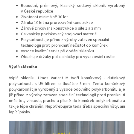
Robustní, prémiový, klasický sedlový skleník vyrobený
v České republice
Životnost minimálně 30 let
Záruka 10 let na prorezavění konstrukce
Žárově zinkovaná konstrukce o síle 1 a 3 mm
Galvanicky pozinkovaný spojovací materiál
Polykarbonát je přímo z výroby zataven speciální
technologii proti proniknutí nečistot do komůrek
Vysoce kvalitní servis při dodání skleníku
Obsahuje d
ržáky polic a háčky pro vyvazování rostlin
Výplň skleníku
Výplň skleníku Limes Variant M tvoří komůrkový - dutinkový
polykarbonát s UV filtrem o tloušťce 8 mm. Tento komůrkový
polykarbonát je v
yrobený z vysoce odolného polykarbonátu a
je
již přímo z výroby zataven speciální technologii proti proniknutí
nečistot, vlhkosti, prachu a plísně do komůrek polykarbonátu a
tak je lépe chráněn. Nepotřebujete teda třeba speciální lišty, ani
lepící pásky.