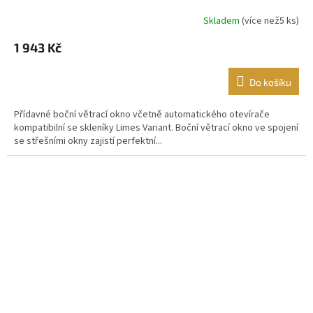
Skladem
(
více než5 ks
)
1 943 Kč
Do košíku
Přídavné boční větrací okno včetně automatického otevírače
kompatibilní se skleníky Limes Variant. Boční větrací okno ve spojení
se střešními okny zajistí perfektní...