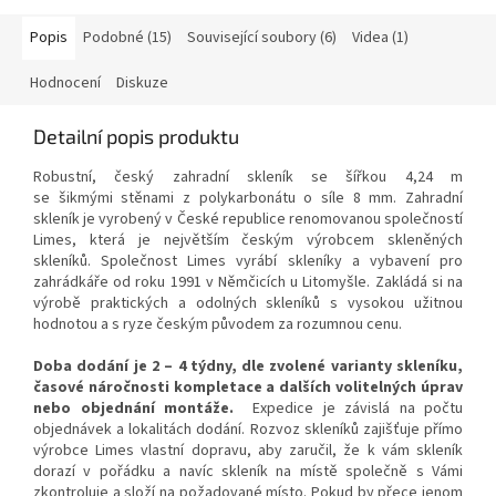
Popis
Podobné (15)
Související soubory (6)
Videa (1)
Hodnocení
Diskuze
Detailní popis produktu
Robustní,
český zahradní skleník se šířkou 4,24 m
se
šikmými
stěnami z polykarbonátu o síle 8 mm. Zahradní
skleník je vyrobený v České republice renomovanou společností
Limes, která je největším českým výrobcem skleněných
skleníků. Společnost Limes vyrábí skleníky a vybavení pro
zahrádkáře od roku 1991 v Němčicích u Litomyšle. Zakládá si na
výrobě praktických a odolných skleníků s vysokou užitnou
hodnotou a s ryze českým původem za rozumnou cenu.
Doba dodání je 2 – 4 týdny, dle zvolené varianty skleníku,
časové náročnosti kompletace a dalších volitelných úprav
nebo objednání montáže.
Expedice je závislá na počtu
objednávek a lokalitách dodání. Rozvoz skleníků zajišťuje přímo
výrobce Limes vlastní dopravu, aby zaručil, že k vám skleník
dorazí v pořádku a navíc skleník na místě společně s Vámi
zkontroluje a složí na požadované místo. Pokud by přece jenom