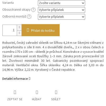
Varianta
Oboustranné okapy
?
Odborná montáž
?
Přidat do košíku
Robustní,
český zahradní skleník se šířkou 4,24 m se
šikmými
stěnami
z
polykarbonátu o síle 8 mm
. 4 x dvoukřídlé dveře,, 2 x v obou čelech o
rozměru 170 x 105 cm - skleník je průchozí. Konstrukce z vysoce kvalitní
žárově zinkované oceli tloušťky 1–3 mm. Záruka proti prorezavění 10
let. Životnost minimálně 30 let. Galvanicky pozinkovaný spojovací
materiál. Ventilační okna. Šířka skleníku: 4,24 m. Délka od 3,03 m do
14,96 m. Výška: 2,22 m. Vyrobený v České republice.
Detailní informace
ZEPTAT SE
HLÍDAT
SDÍLET