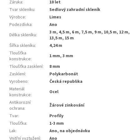
Záruka
:
10 let
Tvar skleníku
:
Sedlový zahradní skleník
Výrobce
:
Limes
Podezdívka
:
Ano
3 m, 4,5 m, 6 m, 7,5 m, 9 m, 10,5 m, 12 m,
Délka skleníku
:
13,5 m, 15 m
Šířka skleníku
:
4,24 m
Tloušťka
1 mm, 3 mm
konstrukce
:
Tloušťka zasklení
:
8 mm
Zasklení
:
Polykarbonát
Vyrobeno
:
Česká republika
Materiál
ocel
konstrukce
:
Antikorozní
žárové zinkování
ochrana
:
Tvar
:
profily
Tloušťka
:
1-3 mm
Lak
:
ano, na objednávku
Vnitřní vyztužení
:
ano