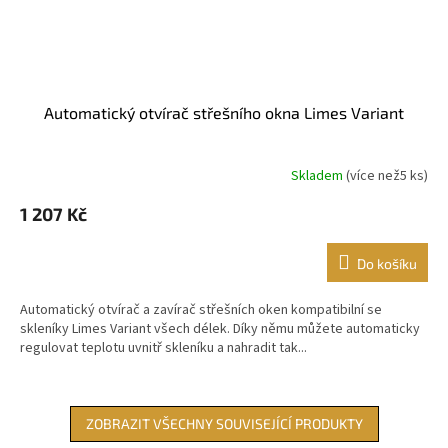
Automatický otvírač střešního okna Limes Variant
Skladem
(
více než5 ks
)
1 207 Kč
Do košíku
Automatický otvírač a zavírač střešních oken kompatibilní se
skleníky Limes Variant všech délek. Díky němu můžete automaticky
regulovat teplotu uvnitř skleníku a nahradit tak...
ZOBRAZIT VŠECHNY SOUVISEJÍCÍ PRODUKTY