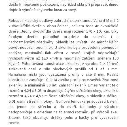
došlo k nějakému poškození, například skla při přepravě, ihned
dojde k výměně chybného kusu za nový.
Robustní klasický sedlový zahradní skleník Limes Variant M má
2
x dvoukřídlé dveře v obou čelech, celkem teda 4x dvoukřídlé
dveře
. J
edny dvoukřídlé dveře mají rozměr 170 x 105 cm. Díky
širokým dveřím pohodlně projdete do skleníku i s
nadrozměrnými předměty
.
Skleník lze umístit i do náročnějších
povětrnostních podmínek. U skleníku byla provedena pevnostní
analýza, maximální tlak větru v rovné krajině odpovídající
rychlosti větru až 120 km/h a maximální zatížení sněhem 150
kg/m2
.
Patentovaná konstrukce skleníku je vyrobená z žárově
zinkované oceli o síle plechových profilů od 1 až 3 mm.
Namáhaná místa jsou vyztužená profily o síle 3 mm. Kvalitu
konstrukce zaručuje 10- letá záruka proti prorezavění. Životnost
skleníku je minimálně 30 let
.
Zahradní skleník Limes Variant M o
rozměru
4,24 x 3,03
m
disponuje čtyřmi střešními okny, skleník o
rozměru
4,24 x 4,52
m šesti
střešními okny, a skleník s délkou
6,01 osmi střešními okny... Gumová lemovka je součástí balení,
ale jenom na střechu a do dveří. Na boky ji výrobce
nedoporučuje s ohledem na toleranci rozměru při výrobě skel.
Skleník také obsahuje d
ržáky polic a háčky pro vyvazování
rostlin.