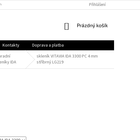
PODMÍNKY
OCHRANA OSOBNÍCH ÚDAJŮ
Přihlášení
VRÁCENÍ ZBOŽÍ A REKLAMAC
NÁKUPNÍ
Prázdný košík
KOŠÍK
Kontakty
Doprava a platba
hradní
skleník VITAVIA IDA 3300 PC 4 mm
eníky IDA
stříbrný LG219