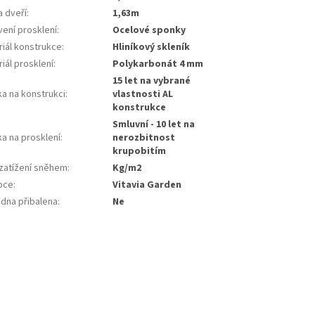
a dveří
:
1,63m
vení prosklení
:
ocelové sponky
riál konstrukce
:
hliníkový skleník
iál prosklení
:
polykarbonát 4 mm
15 let na vybrané
ka na konstrukci
:
vlastnosti AL
konstrukce
smluvní - 10 let na
a na prosklení
:
nerozbitnost
krupobitím
 zatížení sněhem
:
kg/m2
bce
:
Vitavia Garden
adna přibalena
:
ne