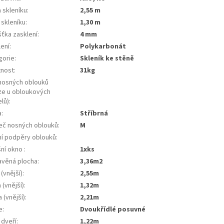
 skleníku
:
2,55 m
 skleníku
:
1,30 m
šťka zasklení
:
4 mm
lení
:
Polykarbonát
gorie
:
skleník ke stěně
nost
:
31kg
nosných oblouků
ze u obloukových
lů)
:
a
:
stříbrná
eč nosných oblouků
:
m
řní podpěry oblouků
:
šní okno
:
1xks
avěná plocha
:
3,36m2
 (vnější)
:
2,55m
 (vnější)
:
1,32m
 (vnější)
:
2,21m
e
:
dvoukřídlé posuvné
 dveří
:
1,22m