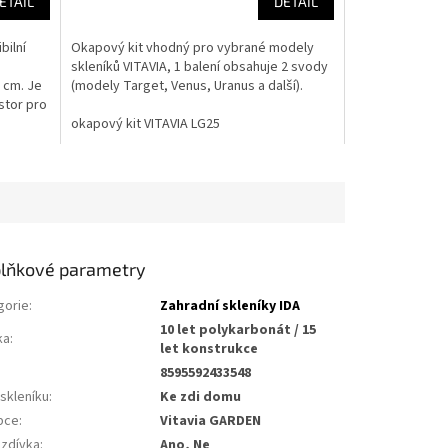
ETAIL
DETAIL
bilní
Okapový kit vhodný pro vybrané modely
skleníků VITAVIA, 1 balení obsahuje 2 svody
7 cm. Je
(modely Target, Venus, Uranus a další).
stor pro
okapový kit VITAVIA LG25
lňkové parametry
gorie
:
Zahradní skleníky IDA
10 let polykarbonát / 15
ka
:
let konstrukce
8595592433548
skleníku
:
Ke zdi domu
bce
:
Vitavia GARDEN
zdívka
:
Ano, Ne