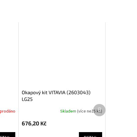
okapový kit VITAVIA (2603043)
LG25
Další
yprodáno
Skladem
(
více než5 ks
)
produkt
676,20 Kč