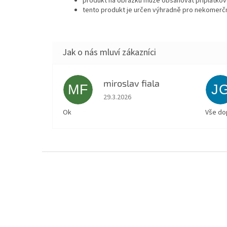
produkt na obrázku může obsahovat příplatkové
tento produkt je určen výhradně pro nekomerčn
miroslav fiala
MF
J
Hodnocení obchodu je 5 z 5 hvězdiček.
29.3.2026
Ok
Vše do
Z
á
p
a
t
í