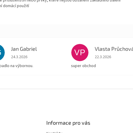
 příslušenství nebo prvky, které nejsou obsahem základního balení
í domácí použití
Jan Gabriel
Vlasta Průchov
G
VP
Hodnocení obchodu je 5 z 5 hvězdiček.
Hodnocení obchodu je
24.3.2026
22.3.2026
padlo na výbornou.
super obchod
Informace pro vás