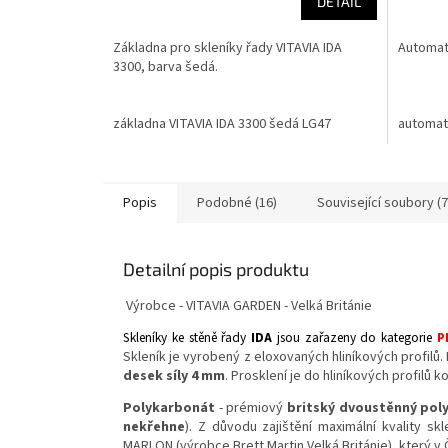
DETAIL
Základna pro skleníky řady VITAVIA IDA
Automati
3300, barva šedá.
základna VITAVIA IDA 3300 šedá LG47
automati
Popis
Podobné (16)
Související soubory (7
Detailní popis produktu
Výrobce - VITAVIA GARDEN - Velká Británie
Skleníky ke stěně řady
IDA
jsou zařazeny do kategorie
P
Skleník je vyrobený z eloxovaných hliníkových profilů. 
desek síly 4 mm
. Prosklení je do hliníkových profil
Polykarbonát
- prémiový
britský dvoustěnný poly
nekřehne
). Z důvodu zajištění maximální kvality s
MARLON (výrobce Brett Martin Velká Británie), který 