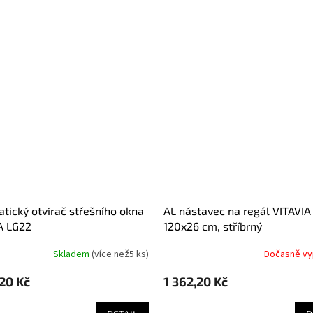
AL nástavec na regál VITAVIA
A LG22
120x26 cm, stříbrný
Skladem
(
více než5 ks
)
Dočasně v
,20 Kč
1 362,20 Kč