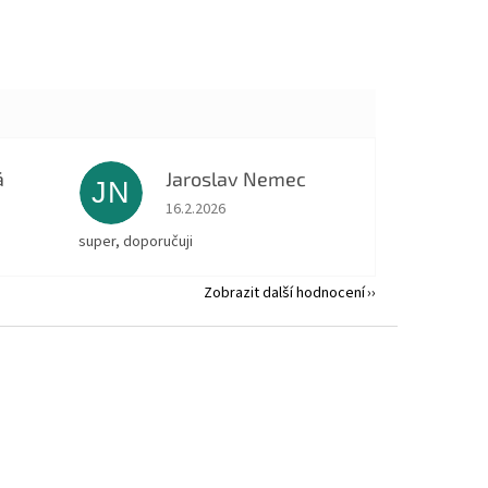
á
Jaroslav Nemec
JN
 5 z 5 hvězdiček.
Hodnocení obchodu je 5 z 5 hvězdiček.
16.2.2026
super, doporučuji
Zobrazit další hodnocení