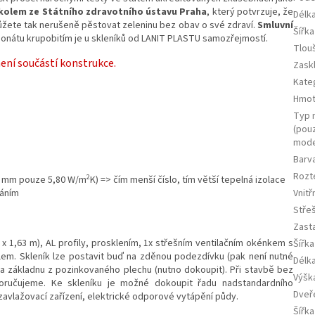
olem ze Státního zdravotního ústavu Praha
, který potvrzuje, že
Délka
Můžete tak nerušeně pěstovat zeleninu bez obav o své zdraví.
Smluvní
Šířka
onátu krupobitím je u skleníků od LANIT PLASTU samozřejmostí.
Tlou
není součástí konstrukce.
Zask
Kate
Hmot
Typ 
(pou
mode
Barv
Rozt
2
 4 mm pouze 5,80 W/m
K) => čím menší číslo, tím větší tepelná izolace
Vnit
ráním
Stře
Zast
 x 1,63 m), AL profily, prosklením, 1x střešním ventilačním okénkem s
Šířka
em. Skleník lze postavit buď na zděnou podezdívku (pak není nutné
Délka
 základnu z pozinkovaného plechu (nutno dokoupit). Při stavbě bez
Výška
oručujeme. Ke skleníku je možné dokoupit řadu nadstandardního
Dveř
 zavlažovací zařízení, elektrické odporové vytápění půdy.
Šířka