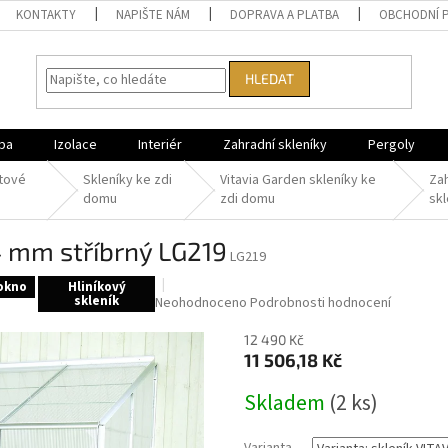
KONTAKTY
NAPIŠTE NÁM
DOPRAVA A PLATBA
OBCHODNÍ 
HLEDAT
ba
Izolace
Interiér
Zahradní skleníky
Pergoly
tové
Skleníky ke zdi
Vitavia Garden skleníky ke
Za
domu
zdi domu
skl
 4 mm stříbrný LG219
LG219
 okno
Hliníkový
skleník
Průměrné
Neohodnoceno
Podrobnosti hodnocení
hodnocení
produktu
12 490 Kč
je
11 506,18 Kč
0,0
Měrná
z
Skladem
(
2 ks
)
cena:
5
hvězdiček.