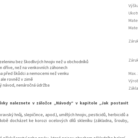
Výšk
Ukot
Mate
Mater
Záru
Záruk
í zeleninu bez škodlivých hnojiv než u obchodníků
em dříve, než na venkovních záhonech
Max.
ěna před škůdci a nemocemi než venku
, ale rovněž v zimě
Výro
ný návod, nenáročná údržba
Zákl
ky naleznete v záložce „Návody“ v kapitole „Jak postavit
kravský hnůj, slepičince, apod.), umělých hnojiv, pesticidů, herbicidů a
 době docházet ke korozi ocelových dílů skleníku (základna, šrouby,