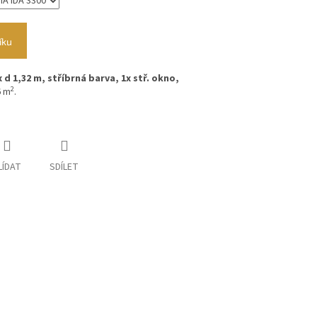
íku
 x d 1,32 m, stříbrná barva, 1x stř. okno,
2
6 m
.
LÍDAT
SDÍLET