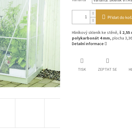
Varianta
Přidat do koš
Hliníkový skleník ke stěně,
š 2,55
polykarbonát 4 mm,
plocha 3,3
Detailní informace
TISK
ZEPTAT SE
H