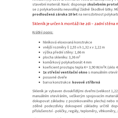
stavební materiál. Navíc disponuje
zkušebním protok
se z polykarbonátu neuvolňují žádné škodlivé látky. 
prodloužená záruka 10 let
na nerozbitnost polykarb
Skleník je určen k montáži ke zdi – zadní stěna 
Krátký popis:
hliníková eloxovaná konstrukce
vnější rozměry š 2,55 x h 1,32 x v 2,22 m
výška přední stěny: 1,66 m
2
plocha skleníku: 3,36 m
komůrkový polykarbonát 4 mm
2
koeficient prostupu tepla K= 3,90 W/m
K (sklo
1x střešní ventilační okno
s manuálním oteví
posuvné dveře
barva konstrukce:
kovově stříbrná
Skleník je vybaven dvoukřídlými dveřmi (velikost 1,22
manuálním otevíráním, veškerým spojovacím materiál
dokupovat základnu z pozinkovaného plechu) nebo na
zděné podezdívky dokoupení základny určitě dop
příslušenství - poličky, regály, teploměry, vlhkoměry,