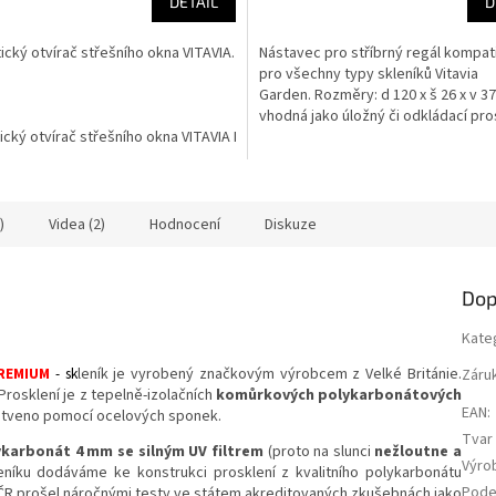
DETAIL
D
cký otvírač střešního okna VITAVIA.
Nástavec pro stříbrný regál kompati
pro všechny typy skleníků Vitavia
Garden. Rozměry: d 120 x š 26 x v 3
vhodná jako úložný či odkládací pro
cký otvírač střešního okna VITAVIA LG22
lehké, drobné...
)
Videa (2)
Hodnocení
Diskuze
Dop
Kate
REMIUM
- sk
leník je vyrobený značkovým výrobcem z Velké Británie.
Záru
Prosklení je z tepelně-izolačních
komůrkových polykarbonátových
EAN
:
ů kotveno pomocí ocelových sponek.
Tvar 
karbonát 4 mm se silným UV filtrem
(proto na slunci
nežloutne a
Výro
kleníku dodáváme ke konstrukci prosklení z kvalitního polykarbonátu
Pode
v ČR prošel náročnými testy ve státem akreditovaných zkušebnách jako