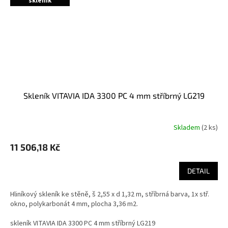
skleník
skleník VITAVIA IDA 3300 PC 4 mm stříbrný LG219
Skladem
(
2 ks
)
11 506,18 Kč
DETAIL
Hliníkový skleník ke stěně, š 2,55 x d 1,32 m, stříbrná barva, 1x stř.
okno, polykarbonát 4 mm, plocha 3,36 m2.
skleník VITAVIA IDA 3300 PC 4 mm stříbrný LG219