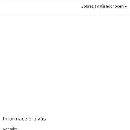
Zobrazit další hodnocení
Z
á
p
a
t
í
Informace pro vás
Kontakty