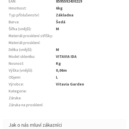
EAN
:
8595592430219
Hmotnost
:
6kg
Typ příslušenství
:
základna
Barva
:
šedá
Šířka (vnější)
:
m
Materiál prosklení stříšky
:
Materiál prosklení
:
Délka (vnější)
:
m
Model skleníku
:
VITAVIA IDA
Nosnost
:
kg
Výška (vnější)
:
0,06m
Objem
:
L
Výrobce
:
Vitavia Garden
Kategorie
:
Záruka
:
Záruka na prosklení
: