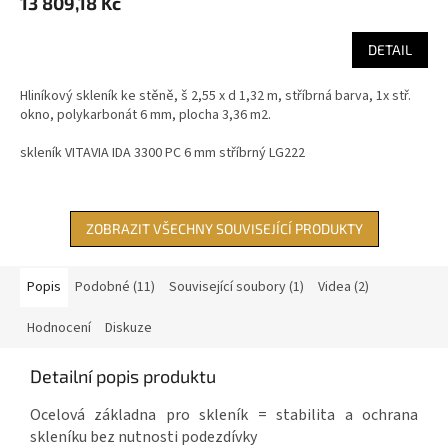
13 809,18 Kč
DETAIL
Hliníkový skleník ke stěně, š 2,55 x d 1,32 m, stříbrná barva, 1x stř.
okno, polykarbonát 6 mm, plocha 3,36 m2.
skleník VITAVIA IDA 3300 PC 6 mm stříbrný LG222
ZOBRAZIT VŠECHNY SOUVISEJÍCÍ PRODUKTY
Popis
Podobné (11)
Související soubory (1)
Videa (2)
Hodnocení
Diskuze
Detailní popis produktu
Ocelová základna pro skleník = stabilita a ochrana
skleníku bez nutnosti podezdívky