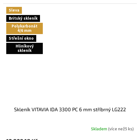
Sleva
Britský skleník
Polykarbonát
4/6 mm
Střešní okno
Hliníkový
skleník
skleník VITAVIA IDA 3300 PC 6 mm stříbrný LG222
Skladem
(
více než5 ks
)