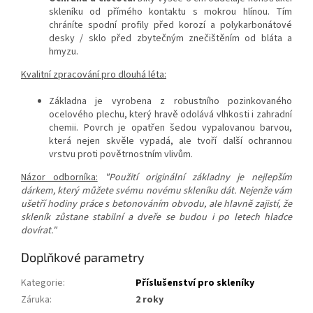
skleníku od přímého kontaktu s mokrou hlínou. Tím
chráníte spodní profily před korozí a polykarbonátové
desky / sklo před zbytečným znečištěním od bláta a
hmyzu.
Kvalitní zpracování pro dlouhá léta:
Základna je vyrobena z robustního pozinkovaného
ocelového plechu, který hravě odolává vlhkosti i zahradní
chemii. Povrch je opatřen šedou vypalovanou barvou,
která nejen skvěle vypadá, ale tvoří další ochrannou
vrstvu proti povětrnostním vlivům.
Názor odborníka:
"Použití originální základny je nejlepším
dárkem, který můžete svému novému skleníku dát. Nejenže vám
ušetří hodiny práce s betonováním obvodu, ale hlavně zajistí, že
skleník zůstane stabilní a dveře se budou i po letech hladce
dovírat."
Doplňkové parametry
Kategorie
:
Příslušenství pro skleníky
Záruka
:
2 roky