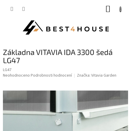
Přejít
NÁKUP
na
obsah
KOŠÍK
základna VITAVIA IDA 3300 šedá
LG47
LG47
Průměrné
Neohodnoceno
Podrobnosti hodnocení
Značka:
Vitavia Garden
hodnocení
produktu
je
0,0
z
5
hvězdiček.