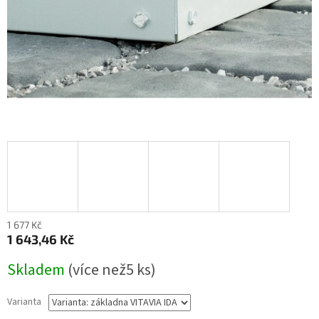
1 677 Kč
1 643,46 Kč
Měrná
Skladem
(
více než5 ks
)
cena:
Varianta