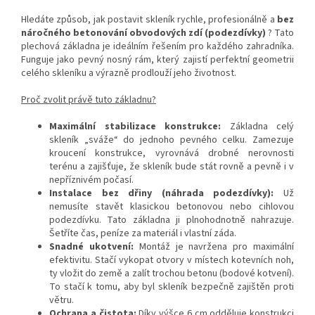
Hledáte způsob, jak postavit skleník rychle, profesionálně a
bez
náročného betonování obvodových zdí (podezdívky)
? Tato
plechová základna je ideálním řešením pro každého zahradníka.
Funguje jako pevný nosný rám, který zajistí perfektní geometrii
celého skleníku a výrazně prodlouží jeho životnost.
Proč zvolit právě tuto základnu?
Maximální stabilizace konstrukce:
Základna celý
skleník „sváže“ do jednoho pevného celku. Zamezuje
kroucení konstrukce, vyrovnává drobné nerovnosti
terénu a zajišťuje, že skleník bude stát rovně a pevně i v
nepříznivém počasí.
Instalace bez dřiny (náhrada podezdívky):
Už
nemusíte stavět klasickou betonovou nebo cihlovou
podezdívku. Tato základna ji plnohodnotně nahrazuje.
Šetříte čas, peníze za materiál i vlastní záda.
Snadné ukotvení:
Montáž je navržena pro maximální
efektivitu. Stačí vykopat otvory v místech kotevních noh,
ty vložit do země a zalít trochou betonu (bodové kotvení).
To stačí k tomu, aby byl skleník bezpečně zajištěn proti
větru.
Ochrana a čistota:
Díky výšce 6 cm odděluje konstrukci