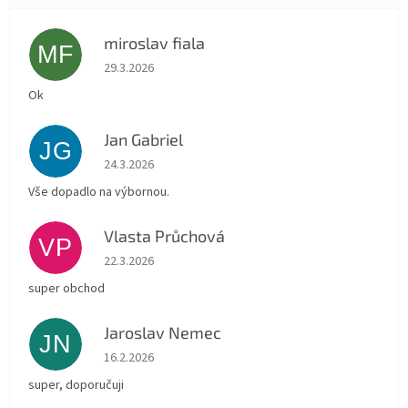
miroslav fiala
MF
Hodnocení obchodu je 5 z 5 hvězdiček.
29.3.2026
Ok
Jan Gabriel
JG
Hodnocení obchodu je 5 z 5 hvězdiček.
24.3.2026
Vše dopadlo na výbornou.
Vlasta Průchová
VP
Hodnocení obchodu je 5 z 5 hvězdiček.
22.3.2026
super obchod
Jaroslav Nemec
JN
Hodnocení obchodu je 5 z 5 hvězdiček.
16.2.2026
super, doporučuji