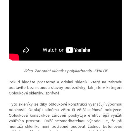
Video
:
Zahradní skleník z polykarbonátu KYKLOP
Pokud hledáte prostorný a odolný skleník, který na zahradu
postavíte bez nutnosti stavby podezdívky, tak jste v kategorii
Obloukové skleníky, správně.
Tyto skleníky se díky obloukové konstrukci vyznačují výbornou
odolností. Odolají i silnému větru či větší sněhové pokrývce.
Oblouková konstrukce zároveň poskytuje efektivnější využití
vnitřního prostoru. Další nezanedbatelnou výhodou je, že při
montáži skleníku není potřebné budovat žádnou betonovou