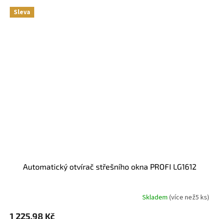
Sleva
automatický otvírač střešního okna PROFI LG1612
Skladem
(
více než5 ks
)
1 225,98 Kč