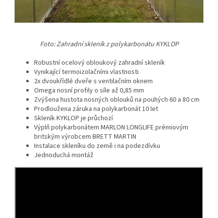
Foto:
Zahradní skleník z polykarbonátu KYKLOP
Robustní ocelový obloukový zahradní skleník
Vynikající termoizolačními vlastnosti
2x dvoukřídlé dveře s ventilačním oknem
Omega nosní profily o síle až 0,85 mm
Zvýšena hustota nosných oblouků na pouhých 60 a 80 cm
Prodloužena záruka na polykarbonát 10 let
Skleník KYKLOP je průchozí
Výplň polykarbonátem MARLON LONGLIFE prémiovým
britským výrobcem BRETT MARTIN
Instalace skleníku do země i na podezdívku
Jednoduchá montáž