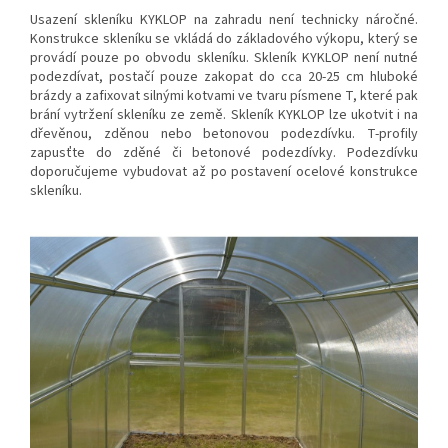
Usazení skleníku KYKLOP na zahradu není technicky náročné.
Konstrukce skleníku se vkládá do základového výkopu, který se
provádí pouze po obvodu skleníku. Skleník KYKLOP není nutné
podezdívat, postačí pouze zakopat do cca 20-25 cm hluboké
brázdy a zafixovat silnými kotvami ve tvaru písmene T, které pak
brání vytržení skleníku ze země. Skleník KYKLOP lze ukotvit i na
dřevěnou, zděnou nebo betonovou podezdívku. T-profily
zapusťte do zděné či betonové podezdívky. Podezdívku
doporučujeme vybudovat až po postavení ocelové konstrukce
skleníku.