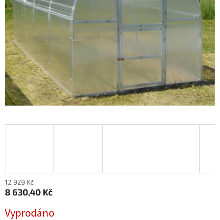
12 929 Kč
8 630,40 Kč
Měrná
Vyprodáno
cena: