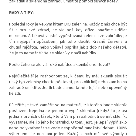
základnu a skleník na zahradu umístíte pomocí silných kotev.
RADY A TIPY:
Poslední roky je velkým hitem BIO zelenina. Každý z nás chce být
fit a pro své zdraví, se víc než kdy dříve, snažíme udělat
maximum. A taková vlastní vypěstovaná zelenina ze zahrádky je
tím nejlepším způsobem, jak toho docílit. Krásně červená a
chutná rajčátka, nebo voňavá paprika jak z dob našeho dětství.
Že je to nemožné? Ne se skleníky z naší nabídky.
Podle čeho se ale v široké nabídce skleníků orientovat?
Nejdůležitější je rozhodnout se, k čemu by měl skleník sloužit
(jaký typ zeleniny chcete pěstovat, pro kolik lidí) nebo kam ho na
zahradě umístíte. Jestli bude samostatně stojící nebo upevněný
ke zdi.
Důležité je také zaměřit se na materiál, z kterého bude skleník
postaven. Nejedná se jenom o výplň skleníku (i když to je asi
jedna z prvních otázek, která Vám při rozhodnutí se mít skleník,
vyvstane), ale i o jeho konstrukci. O tom, jestli je lepší výplň sklo
nebo polykarbonát se vede nespočetné množství debat. 100%
výhercem ale není ani jeden. Každý z nich má své výhody i