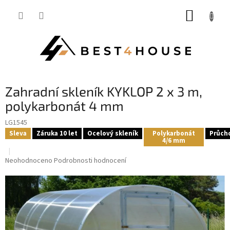
Přejít
NÁKUP
na
obsah
KOŠÍK
Zahradní skleník KYKLOP 2 x 3 m,
polykarbonát 4 mm
LG1545
Sleva
Záruka 10 let
Ocelový skleník
Polykarbonát
Průch
4/6 mm
Průměrné
Neohodnoceno
Podrobnosti hodnocení
hodnocení
produktu
je
0,0
z
5
hvězdiček.