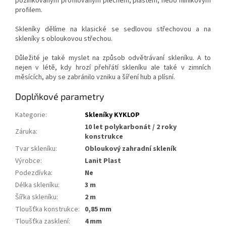
pozinkovaným profilovaným plechem, plastem, nebo hliníkovým
profilem.
Skleníky dělíme na klasické se sedlovou střechovou a na
skleníky s obloukovou střechou.
Důležité je také myslet na způsob odvětrávaní skleníku. A to
nejen v létě, kdy hrozí přehřátí skleníku ale také v zimních
měsících, aby se zabránilo vzniku a šíření hub a plísní.
Doplňkové parametry
Kategorie
:
Skleníky KYKLOP
10 let polykarbonát / 2 roky
Záruka
:
konstrukce
Tvar skleníku
:
Obloukový zahradní skleník
Výrobce
:
Lanit Plast
Podezdívka
:
Ne
Délka skleníku
:
3 m
Šířka skleníku
:
2 m
Tloušťka konstrukce
:
0,85 mm
Tloušťka zasklení
:
4 mm