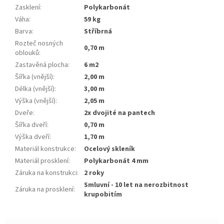
Zasklení
:
Polykarbonát
Váha
:
59 kg
Barva
:
stříbrná
Rozteč nosných
0,70 m
oblouků
:
Zastavěná plocha
:
6 m2
Šířka (vnější)
:
2,00 m
Délka (vnější)
:
3,00 m
Výška (vnější)
:
2,05 m
Dveře
:
2x dvojité na pantech
Šířka dveří
:
0,70 m
Výška dveří
:
1,70 m
Materiál konstrukce
:
ocelový skleník
Materiál prosklení
:
polykarbonát 4 mm
Záruka na konstrukci
:
2 roky
smluvní - 10 let na nerozbitnost
Záruka na prosklení
:
krupobitím