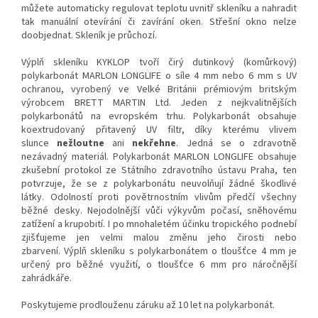
můžete automaticky regulovat teplotu uvnitř skleníku a nahradit
tak manuální otevírání či zavírání oken. Střešní okno nelze
doobjednat. Skleník je průchozí.
Výplň skleníku KYKLOP tvoří čirý dutinkový (komůrkový)
polykarbonát MARLON LONGLIFE o síle 4 mm nebo 6 mm s UV
ochranou, vyrobený ve Velké Británii prémiovým britským
výrobcem BRETT MARTIN Ltd. Jeden z nejkvalitnějších
polykarbonátů na evropském trhu. Polykarbonát obsahuje
koextrudovaný přitavený UV filtr, díky kterému vlivem
slunce
nežloutne
ani
nekřehne
. Jedná se o zdravotně
nezávadný materiál. Polykarbonát MARLON LONGLIFE obsahuje
zkušební protokol ze Státního zdravotního ústavu Praha, ten
potvrzuje, že se z polykarbonátu neuvolňují žádné škodlivé
látky. Odolností proti povětrnostním vlivům předčí všechny
běžné desky. Nejodolnější vůči výkyvům počasí, sněhovému
zatížení a krupobití. I po mnohaletém účinku tropického podnebí
zjišťujeme jen velmi malou změnu jeho čirosti nebo
zbarvení. Výplň skleníku s polykarbonátem o tloušťce 4 mm je
určený pro běžné využití, o tloušťce 6 mm pro náročnější
zahrádkáře.
Poskytujeme prodlouženu záruku až 10 let na polykarbonát.