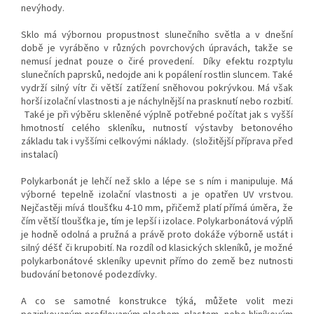
nevýhody.
Sklo má výbornou propustnost slunečního světla a v dnešní
době je vyráběno v různých povrchových úpravách, takže se
nemusí jednat pouze o čiré provedení. Díky efektu rozptylu
slunečních paprsků, nedojde ani k popálení rostlin sluncem. Také
vydrží silný vítr či větší zatížení sněhovou pokrývkou. Má však
horší izolační vlastnosti a je náchylnější na prasknutí nebo rozbití.
Také je při výběru skleněné výplně potřebné počítat jak s vyšší
hmotností celého skleníku, nutností výstavby betonového
základu tak i vyššími celkovými náklady. (složitější příprava před
instalací)
Polykarbonát je lehčí než sklo a lépe se s ním i manipuluje. Má
výborné tepelně izolační vlastnosti a je opatřen UV vrstvou.
Nejčastěji mívá tloušťku 4-10 mm, přičemž platí přímá úměra, že
čím větší tloušťka je, tím je lepší i izolace. Polykarbonátová výplň
je hodně odolná a pružná a právě proto dokáže výborně ustát i
silný déšť či krupobití. Na rozdíl od klasických skleníků, je možné
polykarbonátové skleníky upevnit přímo do země bez nutnosti
budování betonové podezdívky.
A co se samotné konstrukce týká, můžete volit mezi