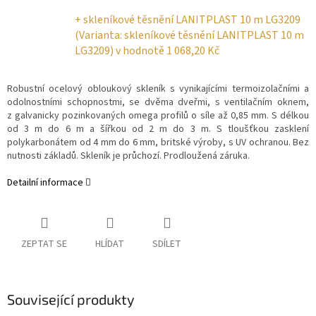
+ skleníkové těsnění LANITPLAST 10 m LG3209
(Varianta: skleníkové těsnění LANITPLAST 10 m
LG3209)
v hodnotě 1 068,20 Kč
Robustní ocelový obloukový skleník s vynikajícími termoizolačními a
odolnostními schopnostmi, se dvěma dveřmi, s ventilačním oknem,
z galvanicky pozinkovaných omega profilů o síle až 0,85 mm. S délkou
od 3 m do 6 m a šířkou od 2 m do 3 m. S tloušťkou zasklení
polykarbonátem od 4 mm do 6 mm, britské výroby, s UV ochranou. Bez
nutnosti základů. Skleník je průchozí. Prodloužená záruka.
Detailní informace
ZEPTAT SE
HLÍDAT
SDÍLET
Související produkty