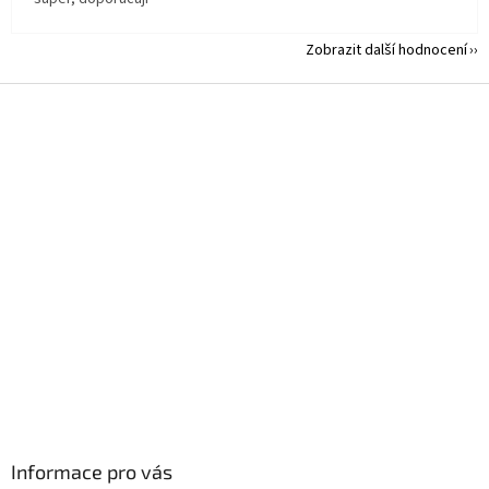
Zobrazit další hodnocení
Z
á
p
a
t
í
Informace pro vás