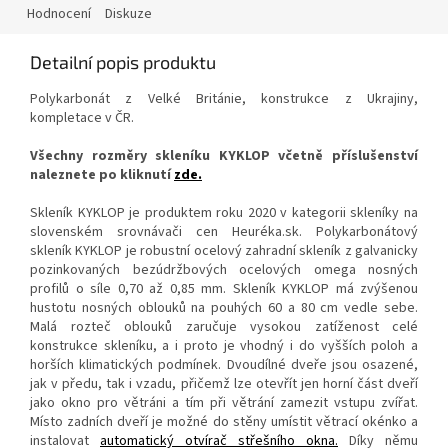
Hodnocení
Diskuze
Detailní popis produktu
Polykarbonát z Velké Británie, konstrukce z Ukrajiny,
kompletace v ČR.
Všechny rozměry skleníku KYKLOP včetně příslušenství
naleznete po kliknutí
zde.
Skleník KYKLOP je produktem roku 2020 v kategorii skleníky na
slovenském srovnávači cen Heuréka.sk. Polykarbonátový
skleník KYKLOP je robustní ocelový zahradní skleník z galvanicky
pozinkovaných bezúdržbových ocelových omega nosných
profilů o síle 0,70 až 0,85 mm. Skleník KYKLOP má zvýšenou
hustotu nosných oblouků na pouhých 60 a 80 cm vedle sebe.
Malá rozteč oblouků zaručuje vysokou zatíženost celé
konstrukce skleníku, a i proto je vhodný i do vyšších poloh a
horších klimatických podmínek. Dvoudílné dveře jsou osazené,
jak v předu, tak i vzadu, přičemž lze otevřít jen horní část dveří
jako okno pro větráni a tím při větrání zamezit vstupu zvířat.
Místo zadních dveří je možné do stěny umístit větrací okénko a
instalovat
automatický otvírač střešního okna.
Díky němu