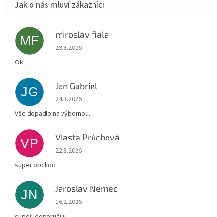
miroslav fiala
MF
Hodnocení obchodu je 5 z 5 hvězdiček.
29.3.2026
Ok
Jan Gabriel
JG
Hodnocení obchodu je 5 z 5 hvězdiček.
24.3.2026
Vše dopadlo na výbornou.
Vlasta Průchová
VP
Hodnocení obchodu je 5 z 5 hvězdiček.
22.3.2026
super obchod
Jaroslav Nemec
JN
Hodnocení obchodu je 5 z 5 hvězdiček.
16.2.2026
super, doporučuji