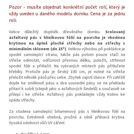
Pozor - musíte objednat konkrétní počet rolí, který je
vždy uveden u daného modelu domku. Cena je za jednu
roli.
Velice důležitý doplněk dřevěného domku.
Srolovaný
asfaltový pás s hliníkovou fólií na povrchu je vhodnou
krytinou na úplně ploché střechy nebo na střechy s
o
minimálním sklonem (do 15
)
. Velikou výhodou při pokládce je
spodní samolepící strana, takže pás potom pouze stačí na
střeše odmotat, odříznout přesnou délku, položit, strhnout
spodní fólii a přitlačit. Na vybraných místech pás přitlučete
hřebíky. Protože pás je široký 100 cm, je nutné na střeše
přeložit několik pásů přes sebe. Zbytek zajistí slunce. Při zahřátí
dojde ke změknutí pásu a dva sousední pásy se na překladu
přitaví k sobě (stejně jako u asfaltových šindelů) a současně se
přilepí i ke střeše. Asfaltový pás pokládejte vždy kolmo ke
spádu střechy.
Za studena samolepící bitumenový pás s hliníkovou fólií na
povrchu. Extrémně ohebná, pružná a silně přilnavá krytina.
Vysoká odolnost vůči UV záření.