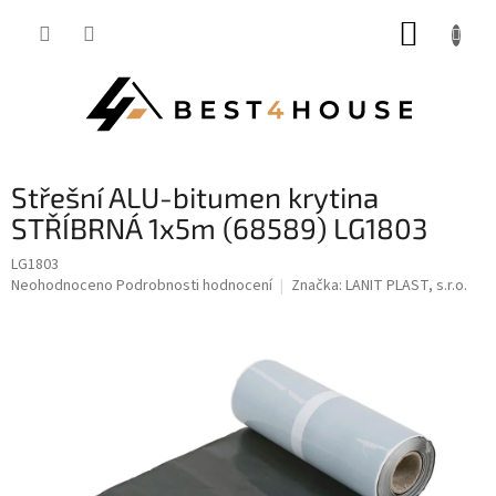
Přejít
NÁKUP
na
obsah
KOŠÍK
střešní ALU-bitumen krytina
STŘÍBRNÁ 1x5m (68589) LG1803
LG1803
Průměrné
Neohodnoceno
Podrobnosti hodnocení
Značka:
LANIT PLAST, s.r.o.
hodnocení
produktu
je
0,0
z
5
hvězdiček.