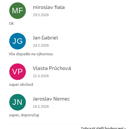
miroslav fiala
MF
Hodnocení obchodu je 5 z 5 hvězdiček.
29.3.2026
Ok
Jan Gabriel
JG
Hodnocení obchodu je 5 z 5 hvězdiček.
24.3.2026
Vše dopadlo na výbornou.
Vlasta Průchová
VP
Hodnocení obchodu je 5 z 5 hvězdiček.
22.3.2026
super obchod
Jaroslav Nemec
JN
Hodnocení obchodu je 5 z 5 hvězdiček.
16.2.2026
super, doporučuji
Zobrazit další hodnocení