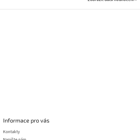
Z
á
p
a
t
í
Informace pro vás
Kontakty
Napište nám