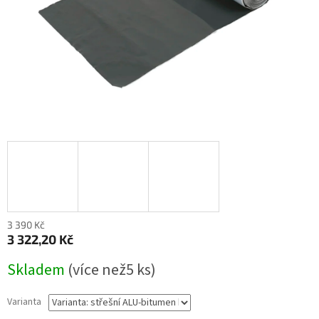
3 390 Kč
3 322,20 Kč
Měrná
Skladem
(
více než5 ks
)
cena:
Varianta