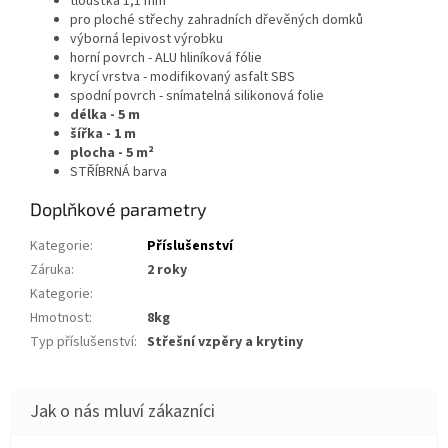
tloušťka 1,1 mm
pro ploché střechy zahradních dřevěných domků
výborná lepivost výrobku
horní povrch - ALU hliníková fólie
krycí vrstva - modifikovaný asfalt SBS
spodní povrch - snímatelná silikonová folie
délka - 5 m
šířka - 1 m
plocha - 5 m²
STŘÍBRNÁ barva
Doplňkové parametry
Kategorie
:
Příslušenství
Záruka
:
2 roky
Kategorie
:
Hmotnost
:
8kg
Typ příslušenství
:
Střešní vzpěry a krytiny