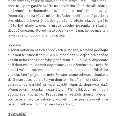
může vyžadovat určitá povolení od místních úřadů. Proto raději
před nákupem garáže ověřte
na stavebním úřadě
aktuální situaci
s územním rozhodnutím (rozhodnutí o umístění stavby).
Doporučujeme na všech místních úřadech ověřit platné předpisy
pro oblast plánované stavby garáže, protože stavba garáže
může být úřady zrovna v místě vašeho pozemku z různých
důvodů omezena. Pokud máte pozemek v nájmu, tak se musíte v
první řadě dohodnout s jeho majitelem.
Doprava:
Osobní odběr na našich pobočkách je možný, nicméně počítejte
s velkou hmotností domku a s nutností odpovídajího přívěsného
vozíku nebo raději dodávky (např. tranzitu). Pokud si objednáte
naši dopravu, tak domek dopravíme v rozloženém stavu nejblíže
hranici vašeho pozemku. Domek bude složen vedle nákladního
vozidla, které přijede co nejblíže vámi udané adrese. Jakoukoliv
další manipulaci se složeným domkem (např. z místa složení na
zahradu, do garáže) si musí zajistit kupující, dopravce další
přemisťování domku nezajišťuje. Při vykládce je nutná
spolupráce kupujícího. Především u větších domků předem
počítejte s tím, že zabalený domek může představovat více
palet o celkové hmotnosti ve stovkách kg.
Upozornění: