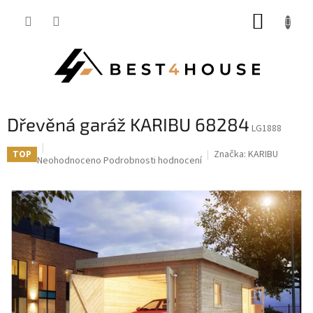
Přejít
NÁKUP
na
obsah
KOŠÍK
Dřevěná garáž KARIBU 68284
LG1888
Značka:
KARIBU
TOP
Průměrné
Neohodnoceno
Podrobnosti hodnocení
hodnocení
produktu
je
0,0
z
5
hvězdiček.