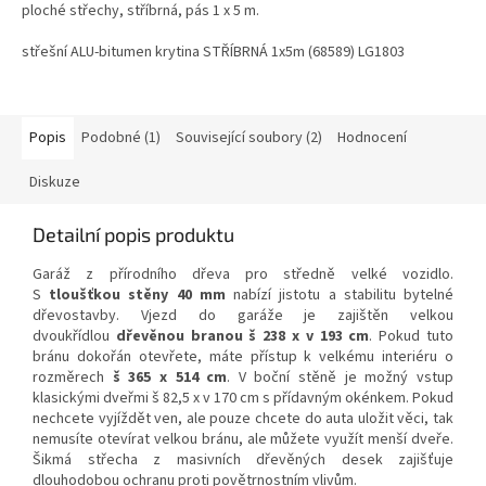
ploché střechy, stříbrná, pás 1 x 5 m.
střešní ALU-bitumen krytina STŘÍBRNÁ 1x5m (68589) LG1803
Popis
Podobné (1)
Související soubory (2)
Hodnocení
Diskuze
Detailní popis produktu
Garáž z přírodního dřeva pro středně velké vozidlo.
S
tloušťkou stěny 40 mm
nabízí jistotu a stabilitu bytelné
dřevostavby. Vjezd do garáže je zajištěn velkou
dvoukřídlou
dřevěnou branou š 238 x v 193 cm
. Pokud tuto
bránu dokořán otevřete, máte přístup k velkému interiéru o
rozměrech
š 365 x 514 cm
. V boční stěně je možný vstup
klasickými dveřmi š 82,5 x v 170 cm s přídavným okénkem. Pokud
nechcete vyjíždět ven, ale pouze chcete do auta uložit věci, tak
nemusíte otevírat velkou bránu, ale můžete využít menší dveře.
Šikmá střecha z masivních dřevěných desek zajišťuje
dlouhodobou ochranu proti povětrnostním vlivům.