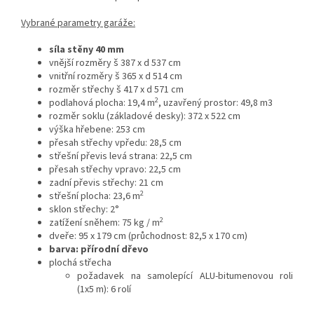
Vybrané parametry garáže:
síla stěny 40 mm
vnější rozměry š 387 x d 537 cm
vnitřní rozměry š 365 x d 514 cm
rozměr střechy š 417 x d 571 cm
2
podlahová plocha: 19,4 m
, uzavřený prostor: 49,8 m3
rozměr soklu (základové desky): 372 x 522 cm
výška hřebene: 253 cm
přesah střechy vpředu: 28,5 cm
střešní převis levá strana: 22,5 cm
přesah střechy vpravo: 22,5 cm
zadní převis střechy: 21 cm
2
střešní plocha: 23,6 m
sklon střechy: 2°
2
zatížení sněhem: 75 kg / m
dveře: 95 x 179 cm (průchodnost: 82,5 x 170 cm)
barva: přírodní dřevo
plochá střecha
požadavek na samolepící ALU-bitumenovou roli
(1x5 m): 6 rolí