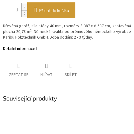
Přidat do košíku
Dřevěná garáž, síla stěny 40 mm, rozměry š 387 x d 537 cm, zastavěná
2
plocha 20,78 m
. Německá kvalita od prémiového německého výrobce
Karibu Holztechnik GmbH. Doba dodání: 2 - 3 týdny.
Detailní informace
ZEPTAT SE
HLÍDAT
SDÍLET
Související produkty