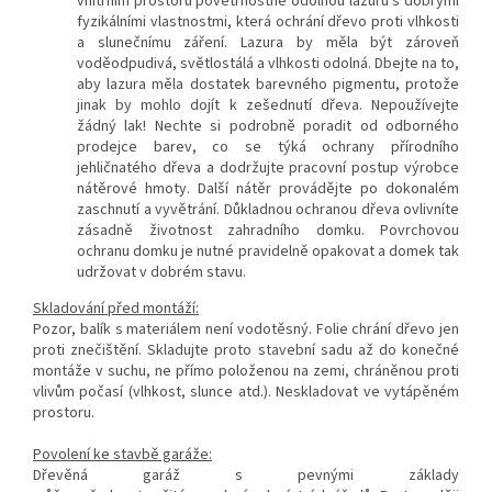
vnitřním prostoru povětrnostně odolnou lazuru s dobrými
fyzikálními vlastnostmi, která ochrání dřevo proti vlhkosti
a slunečnímu záření. Lazura by měla být zároveň
voděodpudivá, světlostálá a vlhkosti odolná. Dbejte na to,
aby lazura měla dostatek barevného pigmentu, protože
jinak by mohlo dojít k zešednutí dřeva. Nepoužívejte
žádný lak! Nechte si podrobně poradit od odborného
prodejce barev, co se týká ochrany přírodního
jehličnatého dřeva a dodržujte pracovní postup výrobce
nátěrové hmoty. Další nátěr provádějte po dokonalém
zaschnutí a vyvětrání. Důkladnou ochranou dřeva ovlivníte
zásadně životnost zahradního domku. Povrchovou
ochranu domku je nutné pravidelně opakovat a domek tak
udržovat v dobrém stavu.
Skladování před montáží:
Pozor, balík s materiálem není vodotě
sný. Folie chrání dřevo jen
proti znečištění. Skladujte proto stavební sadu až do konečné
montáže v suchu, ne přímo položenou na zemi, chráněnou proti
vlivům počasí (vlhkost, slunce atd.). Neskladovat ve vytápěném
prostoru.
Povolení ke stavbě garáže:
Dřevěná garáž s pevnými základy