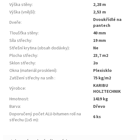
Výška stěny
:
2,28 m
Výška (vnější)
:
2,53 m
dvoukřídlé na
Dveře
:
pantech
Tloušťka stěny
:
40 mm
Síla střechy
:
19 mm
Střešní krytina (obsah dodávky)
:
ne
Plocha střechy
:
23,7 m2
Sklon střechy
:
2o
Okna (materiál prosklení)
:
plexisklo
Zatížení střechy na sníh
:
75 kg/m2
KARIBU
Výrobce
:
HOLZTECHNIK
Hmotnost
:
1419 kg
Barva
:
dřevo
Doporučený počet ALU-bitumen rolí na
6 ks
střechu (1x5 m)
: