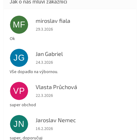
miroslav fiala
MF
Hodnocení obchodu je 5 z 5 hvězdiček.
29.3.2026
Ok
Jan Gabriel
JG
Hodnocení obchodu je 5 z 5 hvězdiček.
24.3.2026
Vše dopadlo na výbornou.
Vlasta Průchová
VP
Hodnocení obchodu je 5 z 5 hvězdiček.
22.3.2026
super obchod
Jaroslav Nemec
JN
Hodnocení obchodu je 5 z 5 hvězdiček.
16.2.2026
super, doporučuji