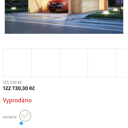
125 235 Kč
122 730,30 Kč
Měrná
Vyprodáno
cena:
Varianta