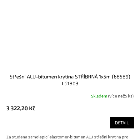
střešní ALU-bitumen krytina STŘÍBRNÁ 1x5m (68589)
LG1803
Skladem
(
více než5 ks
)
3 322,20 Kč
DETAIL
Za studena samolepící elastomer-bitumen ALU střešní krytina pro