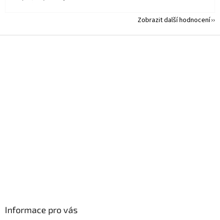
Zobrazit další hodnocení
Z
á
p
a
t
í
Informace pro vás