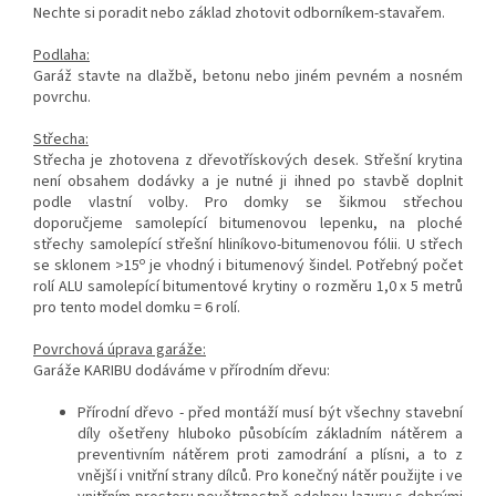
Nechte si poradit nebo základ zhotovit odborníkem-stavařem.
Podlaha:
Garáž stavte na dlažbě, betonu nebo jiném pevném a nosném
povrchu.
Střecha:
Střecha je zhotovena z dřevotřískových desek. Střešní krytina
není obsahem dodávky a je nutné ji ihned po stavbě doplnit
podle vlastní volby. Pro domky se šikmou střechou
doporučjeme samolepící bitumenovou lepenku, na ploché
střechy samolepící střešní hliníkovo-bitumenovou fólii. U střech
o
se sklonem >15
je vhodný i bitumenový
šindel. Potřebný počet
rolí ALU samolepící bitumentové krytiny o rozměru 1,0 x 5 metrů
pro tento model domku = 6 rolí.
Povrchová úprava garáže:
Garáže KARIBU dodáváme v přírodním dřevu:
Přírodní dřevo - před montáží musí být všechny stavební
díly ošetřeny hluboko působícím základním nátěrem a
preventivním nátěrem proti zamodrání a plísni, a to z
vnější i vnitřní strany dílců. Pro konečný nátěr použijte i ve