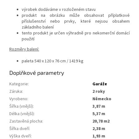
výrobek dodáváme v rozloženém stavu
produkt na obrázku může obsahovat příplatkové
příslušenství nebo prvky, které nejsou obsahem
základního balení
tento produkt je určen výhradně pro nekomerční domácí
použití
Rozměry balení:
paleta 540 x 120 x 76 cm / 1419 kg
Doplňkové parametry
Kategorie
:
Garáže
Záruka
:
2 roky
Vyrobeno
:
Německo
Šířka (vnější)
:
3,87 m
Délka (vnější)
:
5,37 m
Zastavěná plocha
:
20,78 m2
Šířka dveří
:
2,38 m
Výška dveří
:
1,93 m