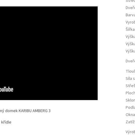
Stře
Dveř
Barv
Vyro
Šířka
Výšk
Výšk
Výška
Dveř
Tlou
Síla 
Střeš
Ploc
Sklo
Podl
ěný domek KARIBU AMBERG 3
Okna 
Zatíž
 křídle
Výro