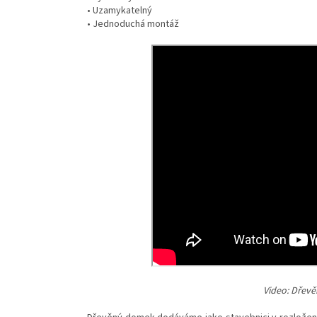
• Uzamykatelný
• Jednoduchá montáž
Video: Dřev