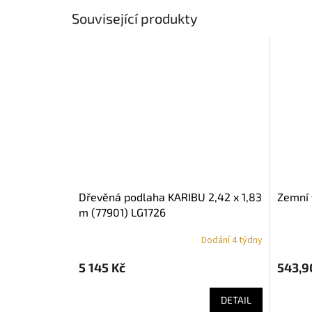
Související produkty
dřevěná podlaha KARIBU 2,42 x 1,83
zemní
m (77901) LG1726
Dodání 4 týdny
5 145 Kč
543,9
DETAIL