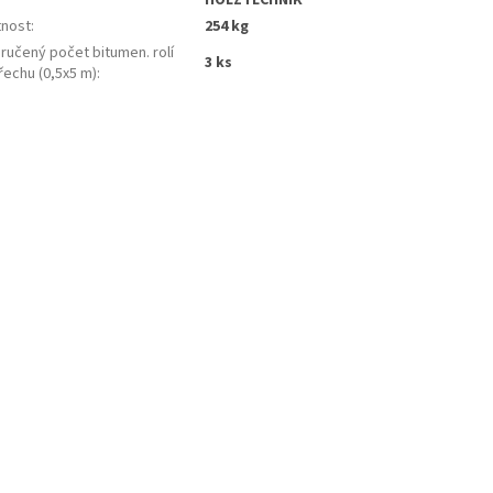
nost
:
254 kg
ručený počet bitumen. rolí
3 ks
řechu (0,5x5 m)
: