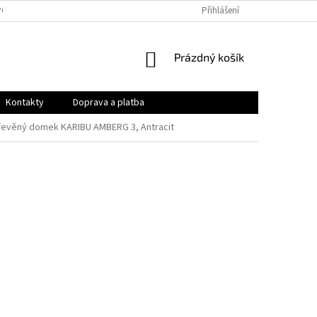
PODMÍNKY
OCHRANA OSOBNÍCH ÚDAJŮ
Přihlášení
VRÁCENÍ ZBOŽÍ A REKLAMAC
NÁKUPNÍ
Prázdný košík
KOŠÍK
Kontakty
Doprava a platba
řevěný domek KARIBU AMBERG 3, Antracit