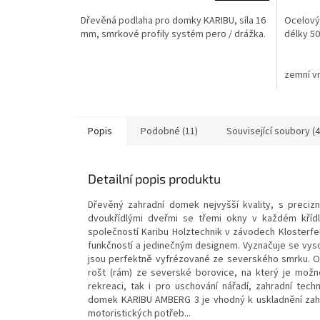
Dřevěná podlaha pro domky KARIBU, síla 16
Ocelový
mm, smrkové profily systém pero / drážka.
délky 5
zemní v
Popis
Podobné (11)
Související soubory (4
Detailní popis produktu
Dřevěný zahradní domek nejvyšší kvality, s preci
dvoukřídlými dveřmi se třemi okny v každém kří
společností Karibu Holztechnik v závodech Klosterf
funkčností a jedinečným designem. Vyznačuje se vyso
jsou perfektně vyfrézované ze severského smrku. 
rošt (rám) ze severské borovice, na který je možn
rekreaci, tak i pro uschování nářadí, zahradní tec
domek KARIBU AMBERG 3 je vhodný k uskladnění zahr
motoristických potřeb...