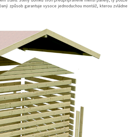
ém stavu. Stěny domku tvoří předpřipravené menší panely, ty pouze
. Daný způsob garantuje vysoce jednoduchou montáž, kterou zvládne