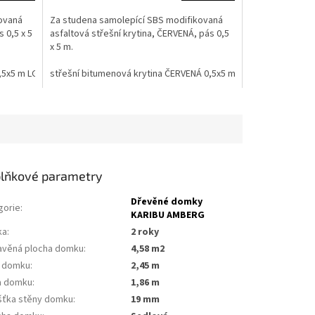
ovaná
Za studena samolepící SBS modifikovaná
 0,5 x 5
asfaltová střešní krytina, ČERVENÁ, pás 0,5
x 5 m.
0,5x5 m LG1801
střešní bitumenová krytina ČERVENÁ 0,5x5 m LG1799
lňkové parametry
Dřevěné domky
gorie
:
KARIBU AMBERG
ka
:
2 roky
avěná plocha domku
:
4,58 m2
a domku
:
2,45 m
a domku
:
1,86 m
šťka stěny domku
:
19 mm