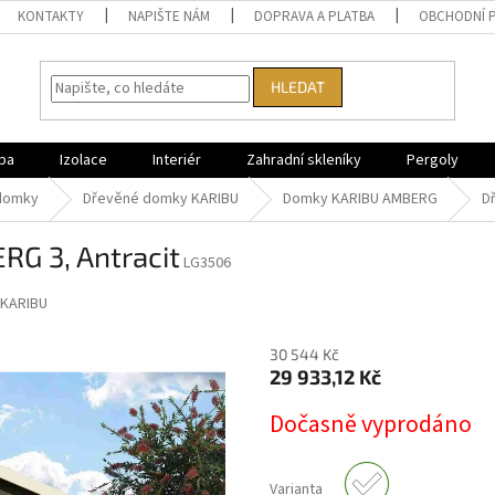
KONTAKTY
NAPIŠTE NÁM
DOPRAVA A PLATBA
OBCHODNÍ 
HLEDAT
ba
Izolace
Interiér
Zahradní skleníky
Pergoly
domky
Dřevěné domky KARIBU
Domky KARIBU AMBERG
D
G 3, Antracit
LG3506
KARIBU
30 544 Kč
29 933,12 Kč
Měrná
Dočasně vyprodáno
cena:
Varianta