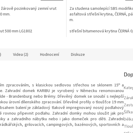
 žárově pozinkovaný zemní vrut
Za studena samolepící SBS modifik
00 mm.
asfaltová střešní krytina, ČERNÁ, pás
m.
rut 500 mm LG1802
střešní bitumenová krytina ČERNÁ 
)
Videa (2)
Hodnocení
Diskuze
Dop
o
zním zpracováním, s klasickou sedlovou střechou se sklonem 15
a
Kate
dle. Zahradní domek KARIBU je vyrobený v Německu renomovanou
elde - Brandenburg nebo Brémy. Dřevěný domek se snoubí s nejlepší
Záru
kou úrovní dílenského zpracování. Dřevěné profily o tloušťce 19 mm
Zast
O
bsahem balení je základový tlakově impregnovaný nosný podlahový
Šířk
é rovnou připevnit podlahu.
Zahradní domky mohou sloužit jak pro
hniky a zahradního nábytku nebo i jako domeček pro děti. Zahradní
Délk
ádkářských, grilovacích, campingových, bazénových, sportovních a
Tlou