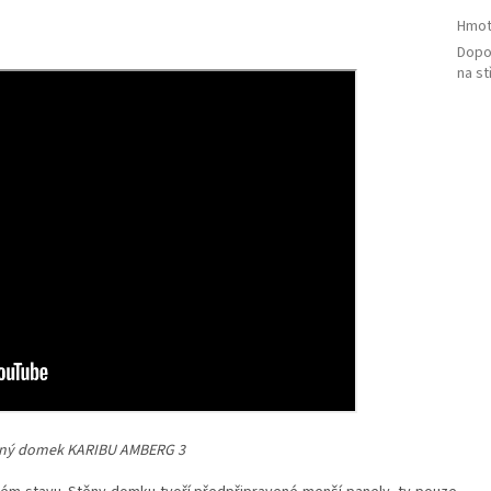
Hmot
Dopo
na st
ěný domek KARIBU AMBERG 3