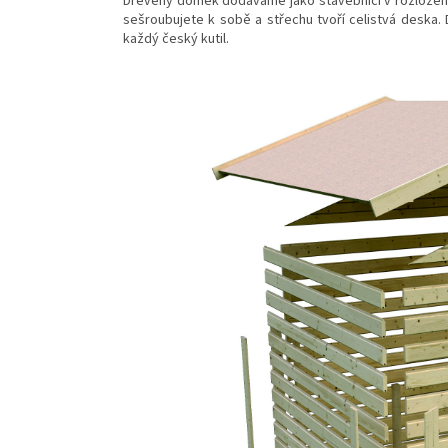
Dřevěný domek dodáváme jako stavebnici v rozložen
sešroubujete k sobě a střechu tvoří celistvá deska
každý český kutil.