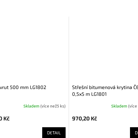
 vrut 500 mm LG1802
střešní bitumenová krytina ČERNÁ
0,5x5 m LG1801
Skladem
(
více než5 ks
)
Skladem
(
více
0 Kč
970,20 Kč
DETAIL
D