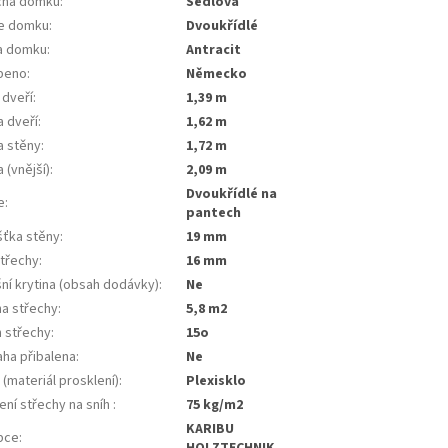
cha domku
:
Sedlová
e domku
:
Dvoukřídlé
a domku
:
Antracit
beno
:
Německo
 dveří
:
1,39 m
a dveří
:
1,62 m
a stěny
:
1,72 m
 (vnější)
:
2,09 m
dvoukřídlé na
e
:
pantech
šťka stěny
:
19 mm
střechy
:
16 mm
ní krytina (obsah dodávky)
:
ne
ha střechy
:
5,8 m2
n střechy
:
15o
aha přibalena
:
ne
(materiál prosklení)
:
plexisklo
ení střechy na sníh
:
75 kg/m2
KARIBU
bce
:
HOLZTECHNIK