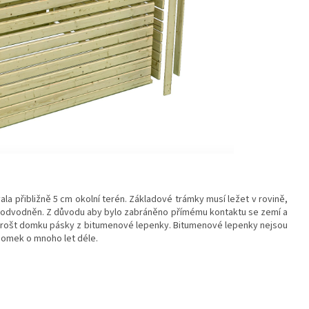
ala přibližně 5 cm okolní terén. Základové trámky musí ležet v rovině,
a odvodněn. Z důvodu aby bylo zabráněno přímému kontaktu se zemí a
ný rošt domku pásky z bitumenové lepenky. Bitumenové lepenky nejsou
 domek o mnoho let déle.