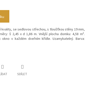
íku
 kvality, se sedlovou střechou, s tloušťkou stěny 19 mm,
2
měry: š 2,45 x d 1,86 m. Vnější plocha domku: 4,58 m
.
x okno v každém dveřním křídle. Uzamykatelný. Barva:
LÍDAT
SDÍLET