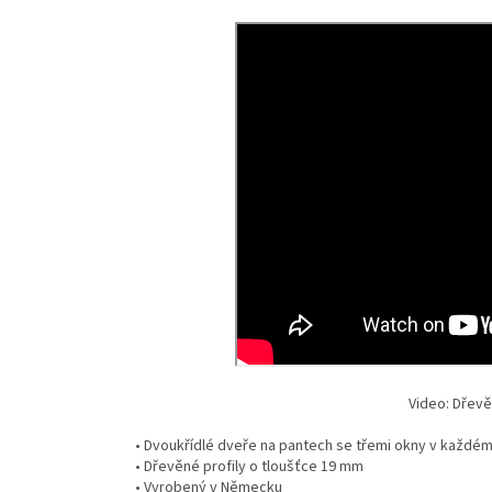
Video: Dřev
• Dvoukřídlé dveře na pantech se třemi okny v každém
• Dřevěné profily o tloušťce 19 mm
• Vyrobený v Německu