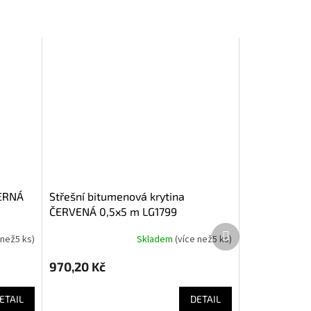
střešní bitumenová krytina
ČERVENÁ 0,5x5 m LG1799
Další
 než5 ks
)
Skladem
(
více než5 ks
)
produkt
970,20 Kč
ETAIL
DETAIL