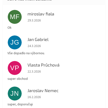
miroslav fiala
MF
Hodnocení obchodu je 5 z 5 hvězdiček.
29.3.2026
Ok
Jan Gabriel
JG
Hodnocení obchodu je 5 z 5 hvězdiček.
24.3.2026
Vše dopadlo na výbornou.
Vlasta Průchová
VP
Hodnocení obchodu je 5 z 5 hvězdiček.
22.3.2026
super obchod
Jaroslav Nemec
JN
Hodnocení obchodu je 5 z 5 hvězdiček.
16.2.2026
super, doporučuji