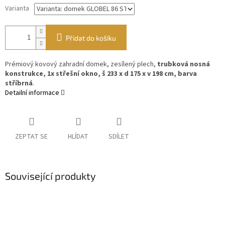
Varianta
Přidat do košíku
Prémiový kovový zahradní domek, zesílený plech,
trubková nosná
konstrukce, 1x střešní okno, š 233 x d 175 x v 198 cm, barva
stříbrná
.
Detailní informace
ZEPTAT SE
HLÍDAT
SDÍLET
Související produkty