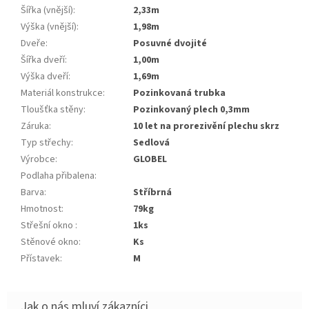
Šířka (vnější)
:
2,33m
Výška (vnější)
:
1,98m
Dveře
:
posuvné dvojité
Šířka dveří
:
1,00m
Výška dveří
:
1,69m
Materiál konstrukce
:
pozinkovaná trubka
Tloušťka stěny
:
pozinkovaný plech 0,3mm
Záruka
:
10 let na prorezivění plechu skrz
Typ střechy
:
sedlová
Výrobce
:
GLOBEL
Podlaha přibalena
:
Barva
:
stříbrná
Hmotnost
:
79kg
Střešní okno
:
1ks
Stěnové okno
:
ks
Přístavek
:
m