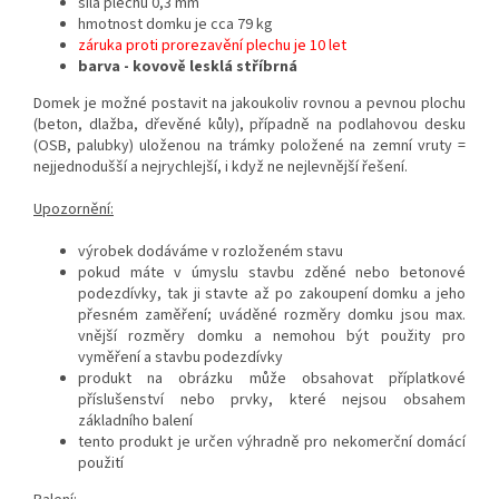
síla plechu 0,3 mm
hmotnost domku je cca 79 kg
záruka proti prorezavění plechu je 10 let
barva - kovově lesklá stříbrná
Domek je možné postavit na jakoukoliv rovnou a pevnou plochu
(beton, dlažba, dřevěné kůly), případně na podlahovou desku
(OSB, palubky) uloženou na trámky položené na zemní vruty =
nejjednodušší a nejrychlejší, i když ne nejlevnější řešení.
Upozornění:
výrobek dodáváme v rozloženém stavu
pokud máte v úmyslu stavbu zděné nebo betonové
podezdívky, tak ji stavte až po zakoupení domku a jeho
přesném zaměření; uváděné rozměry domku jsou max.
vnější rozměry domku a nemohou být použity pro
vyměření a stavbu podezdívky
produkt na obrázku může obsahovat příplatkové
příslušenství nebo prvky, které nejsou obsahem
základního balení
tento produkt je určen výhradně pro nekomerční domácí
použití