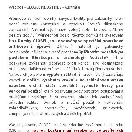
Výrobce - GLOBEL INDUSTRIES - Austrálie
Prémiové zahradní domky nejvyšší kvality pro zákazníky, kteří
ocení robustní konstrukci a vysokou úroveň dílenského
zpracování. Antracitový, tmavě zelený nebo kovově stříbrný
design doplňují výjimečnou pozici těchto domků na světovém
trhu.
Domky GLOBEL jsou dodávány ve speciální povrchové
antikorozní úpravě.
Základní materiál je galvanicky
pozinkován. Základna je poté potažena
špičkovým metalickým
povlakem BlueScope s technologií Activate®
, která
poskytuje zvýšenou odolnost proti korozi. Pro optimalizaci
přilnavosti dalších nátěrů se nanáší další tenká přípravná vrstva.
Na povrch je potom
vypálen základní nátěr
, který zabraňuje
korozi.
V dalším výrobním kroku je na základovou vrstvu
napečen vrchní nátěr speciálně vyvinuté barvy pro
venkovní použití
, který poskytuje odolnost proti odlupování a
puchýřům a zajišťuje, že si povrch mnohem déle zachová svůj
původní vzhled. Domek je možné použít k uskladnění
zahrádkářských, sportovních, bazénových, grilovacích,
campingových, motoristických a dalších potřeb.
Všechny domky GLOBEL mají standardně zvýšenou sílu plechu
0,30 mm a
nosnou kostru mají vyrobenou ze zesílených