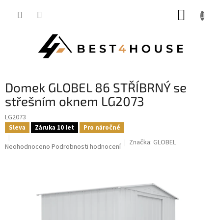
Přejít
NÁKUP
na
obsah
KOŠÍK
domek GLOBEL 86 STŘÍBRNÝ se
střešním oknem LG2073
LG2073
Sleva
Záruka 10 let
Pro náročné
Značka:
GLOBEL
Průměrné
Neohodnoceno
Podrobnosti hodnocení
hodnocení
produktu
je
0,0
z
5
hvězdiček.