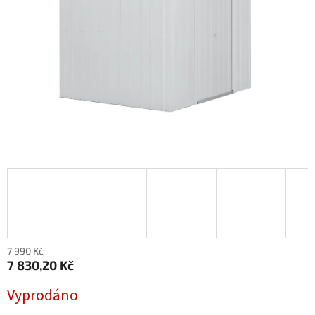
7 990 Kč
7 830,20 Kč
Měrná
Vyprodáno
cena: