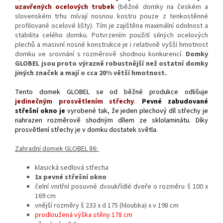
uzavřených ocelových trubek
(běžné domky na českém a
slovenském trhu mívají nosnou kostru pouze z tenkostěnné
profilované ocelové lišty). Tím je zajištěna maximální odolnost a
stabilita celého domku. Potvrzením použití silných ocelových
plechů a masivní nosné konstrukce je i relativně vyšší hmotnost
domku ve srovnání s rozměrově shodnou konkurencí.
Domky
GLOBEL jsou proto výrazně robustnější než ostatní domky
jiných značek a mají o cca 20% větší hmotnost.
Tento domek GLOBEL se od běžné produkce odlišuje
jedinečným prosvětlením střechy
.
Pevné zabudované
střešní okno je
vyrobené tak, že jeden plechový díl střechy je
nahrazen rozměrově shodným dílem ze sklolaminátu. Díky
prosvětlení střechy je v domku dostatek světla.
Zahradní domek GLOBEL 86:
klasická sedlová střecha
1x pevné střešní okno
čelní vnitřní posuvné dvoukřídlé dveře o rozměru š 100 x
169 cm
vnější rozměry š 233 x d 175 (hloubka) x v 198 cm
prodloužená výška stěny 178 cm