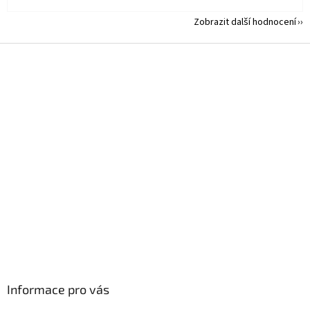
Zobrazit další hodnocení
Z
á
p
a
t
í
Informace pro vás