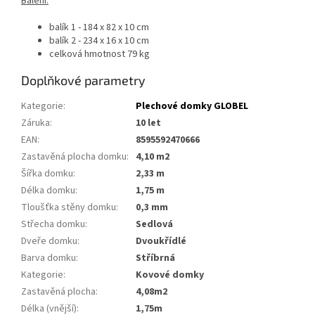
Balení:
balík 1 - 184 x 82 x 10 cm
balík 2 - 234 x 16 x 10 cm
celková hmotnost 79 kg
Doplňkové parametry
Kategorie
:
Plechové domky GLOBEL
Záruka
:
10 let
EAN
:
8595592470666
Zastavěná plocha domku
:
4,10 m2
Šířka domku
:
2,33 m
Délka domku
:
1,75 m
Tloušťka stěny domku
:
0,3 mm
Střecha domku
:
Sedlová
Dveře domku
:
Dvoukřídlé
Barva domku
:
Stříbrná
Kategorie
:
kovové domky
Zastavěná plocha
:
4,08m2
Délka (vnější)
:
1,75m