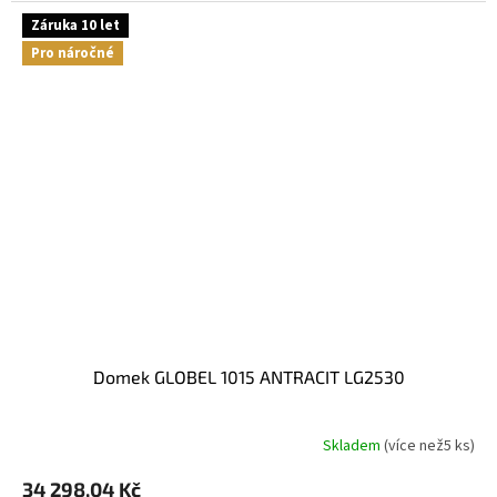
Záruka 10 let
Pro náročné
domek GLOBEL 1015 ANTRACIT LG2530
Skladem
(
více než5 ks
)
34 298,04 Kč