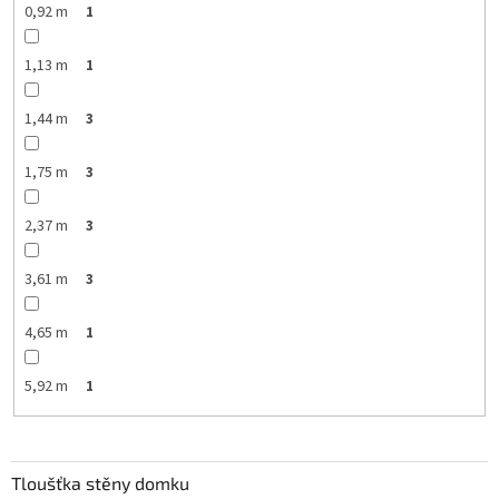
0,92 m
1
1,13 m
1
1,44 m
3
1,75 m
3
2,37 m
3
3,61 m
3
4,65 m
1
5,92 m
1
Tloušťka stěny domku