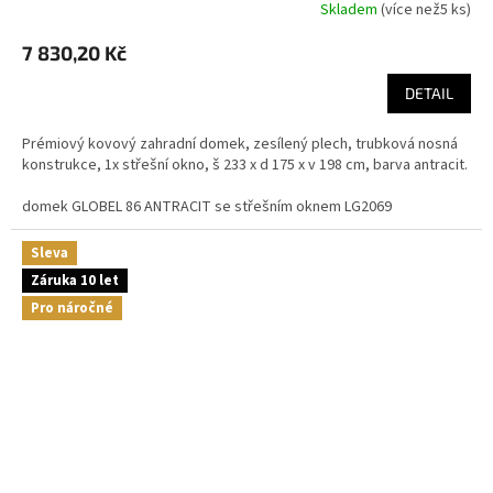
Skladem
(
více než5 ks
)
7 830,20 Kč
DETAIL
Prémiový kovový zahradní domek, zesílený plech, trubková nosná
konstrukce, 1x střešní okno, š 233 x d 175 x v 198 cm, barva antracit.
domek GLOBEL 86 ANTRACIT se střešním oknem LG2069
Sleva
Záruka 10 let
Pro náročné