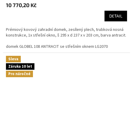
10 770,20 Kč
DETAIL
Prémiový kovový zahradní domek, zesílený plech, trubková nosná
konstrukce, 1x střešní okno, š 295 x d 237 x v 203 cm, barva antracit.
domek GLOBEL 108 ANTRACIT se střešním oknem LG2070
Sleva
Záruka 10 let
Pro náročné