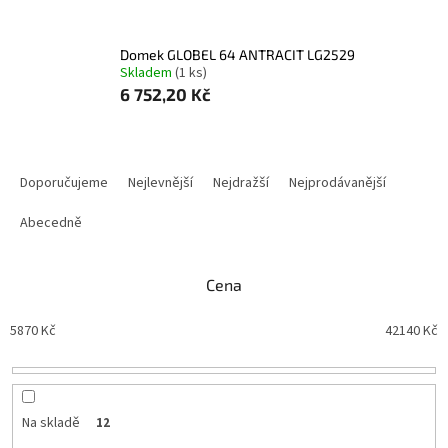
domek GLOBEL 64 ANTRACIT LG2529
Skladem
(
1 ks
)
6 752,20 Kč
Ř
a
Doporučujeme
Nejlevnější
Nejdražší
Nejprodávanější
z
e
Abecedně
n
í
Cena
p
r
5870
Kč
42140
Kč
o
d
u
k
t
Na skladě
12
ů