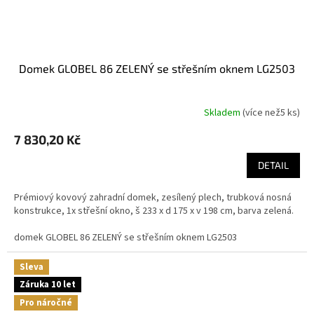
domek GLOBEL 86 ZELENÝ se střešním oknem LG2503
Skladem
(
více než5 ks
)
7 830,20 Kč
DETAIL
Prémiový kovový zahradní domek, zesílený plech, trubková nosná
konstrukce, 1x střešní okno, š 233 x d 175 x v 198 cm, barva zelená.
domek GLOBEL 86 ZELENÝ se střešním oknem LG2503
Sleva
Záruka 10 let
Pro náročné