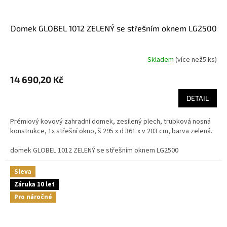
domek GLOBEL 1012 ZELENÝ se střešním oknem LG2500
Skladem
(
více než5 ks
)
14 690,20 Kč
DETAIL
Prémiový kovový zahradní domek, zesílený plech, trubková nosná
konstrukce, 1x střešní okno, š 295 x d 361 x v 203 cm, barva zelená.
domek GLOBEL 1012 ZELENÝ se střešním oknem LG2500
Sleva
Záruka 10 let
Pro náročné