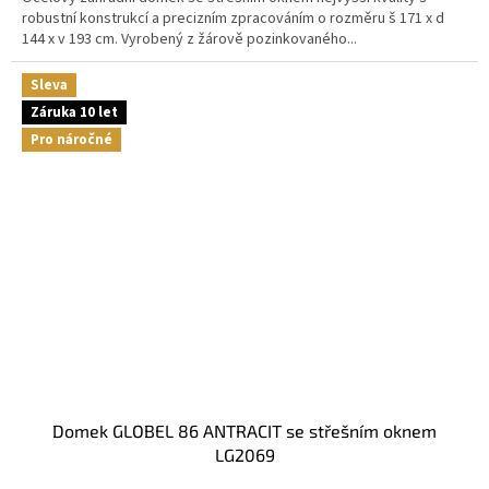
robustní konstrukcí a precizním zpracováním o rozměru š 171 x d
144 x v 193 cm. Vyrobený z žárově pozinkovaného...
Sleva
Záruka 10 let
Pro náročné
domek GLOBEL 86 ANTRACIT se střešním oknem
LG2069