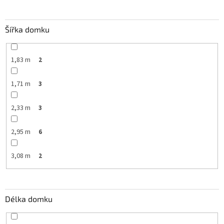
Šířka domku
1,83 m
2
1,71 m
3
2,33 m
3
2,95 m
6
3,08 m
2
Délka domku