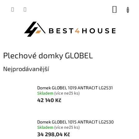
Přejít
NÁKUP
na
obsah
KOŠÍK
Plechové domky GLOBEL
Nejprodávanější
domek GLOBEL 1019 ANTRACIT LG2531
Skladem
(
více než5 ks
)
42 140 Kč
domek GLOBEL 1015 ANTRACIT LG2530
Skladem
(
více než5 ks
)
34 298,04 Kč