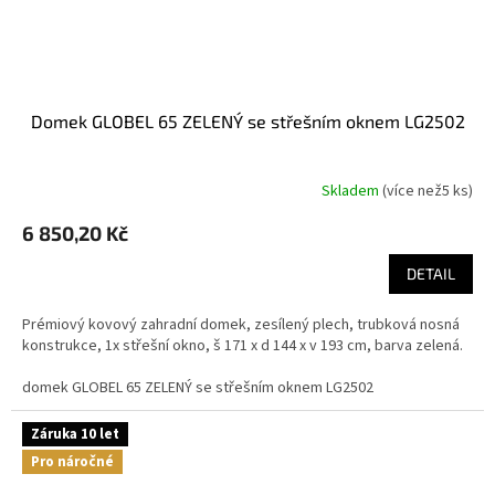
domek GLOBEL 65 ZELENÝ se střešním oknem LG2502
Skladem
(
více než5 ks
)
6 850,20 Kč
DETAIL
Prémiový kovový zahradní domek, zesílený plech, trubková nosná
konstrukce, 1x střešní okno, š 171 x d 144 x v 193 cm, barva zelená.
domek GLOBEL 65 ZELENÝ se střešním oknem LG2502
Záruka 10 let
Pro náročné