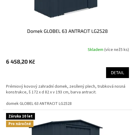
t
ů
domek GLOBEL 63 ANTRACIT LG2528
Skladem
(
více než5 ks
)
6 458,20 Kč
DETAIL
Prémiový kovový zahradní domek, zesílený plech, trubková nosná
konstrukce, š 172 x d 82 x v 193 cm, barva antracit.
domek GLOBEL 63 ANTRACIT LG2528
Záruka 10 let
Pro náročné