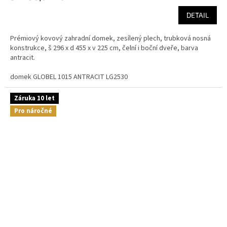
DETAIL
Prémiový kovový zahradní domek, zesílený plech, trubková nosná
konstrukce, š 296 x d 455 x v 225 cm, čelní i boční dveře, barva
antracit.
domek GLOBEL 1015 ANTRACIT LG2530
Záruka 10 let
Pro náročné