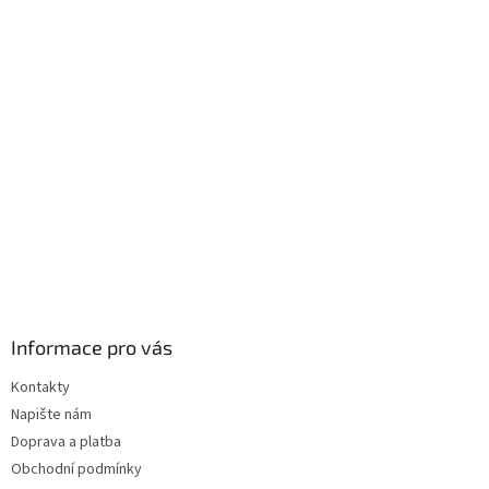
d
p
a
a
c
t
í
í
p
r
v
k
y
v
ý
p
i
s
u
Informace pro vás
Kontakty
Napište nám
Doprava a platba
Obchodní podmínky