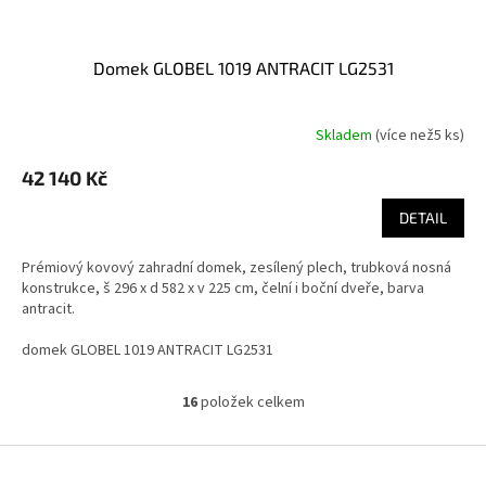
domek GLOBEL 1019 ANTRACIT LG2531
Skladem
(
více než5 ks
)
42 140 Kč
DETAIL
Prémiový kovový zahradní domek, zesílený plech, trubková nosná
konstrukce, š 296 x d 582 x v 225 cm, čelní i boční dveře, barva
antracit.
domek GLOBEL 1019 ANTRACIT LG2531
16
položek celkem
O
v
l
Z
á
á