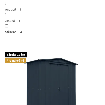
Antracit
8
Zelená
4
Stříbrná
4
V
Záruka 10 let
ý
Pro náročné
p
i
s
p
r
o
d
u
k