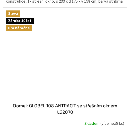
konstrukce, 1x střešní okno, š 233 x d 175 x v 198 cm, barva stříbrná.
Sleva
Záruka 10 let
Pro náročné
domek GLOBEL 108 ANTRACIT se střešním oknem
LG2070
Skladem
(
více než5 ks
)