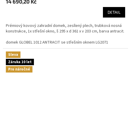
14 690,20 Kč
DETAIL
Prémiový kovový zahradní domek, zesílený plech, trubková nosná
konstrukce, 1x střešní okno, š 295 x d 361 x v 203 cm, barva antracit.
domek GLOBEL 1012 ANTRACIT se střešním oknem LG2071
Sleva
Záruka 10 let
Pro náročné