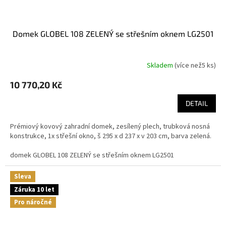
domek GLOBEL 108 ZELENÝ se střešním oknem LG2501
Skladem
(
více než5 ks
)
10 770,20 Kč
DETAIL
Prémiový kovový zahradní domek, zesílený plech, trubková nosná
konstrukce, 1x střešní okno, š 295 x d 237 x v 203 cm, barva zelená.
domek GLOBEL 108 ZELENÝ se střešním oknem LG2501
Sleva
Záruka 10 let
Pro náročné