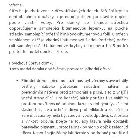
Střecha:
Střecha je zhotovena z dřevotřískových desek. Střešní krytina
není obsahem dodávky a je nutné ji ihned po stavbě doplnit
podle vlastní volby. Pro domky se šikmou střechou
doporučujeme samolepící bitumenovou lepenku, na ploché
střechy samolepící střešní hliníkovo-bitumenovou fólii. U střech
o
se sklonem >15
je vhodný i bitumenový šindel. Potřebný počet
rolí samolepící ALU-bitumenové krytiny o rozměru 1 x 5 metrů
pro tento model domku = 4 role.
Povrchová úprava domku:
Tento model domku dodáváme v provedení přírodní dřevo:
Přírodní dřevo - před montáží musí být všechny stavební díly
ošetřeny hluboko působícím základním nátěrem a
preventivním nátěrem proti zamodrání a plísni, a to z vnější i
vnitřní strany dílců. Pro konečný nátěr použijte i ve vnitřním
prostoru povětrnostně odolnou lazuru s dobrými fyzikálními
vlastnostmi, která ochrání dřevo proti vlhkosti a slunečnímu
záření. Lazura by měla být zároveň voděodpudivá, světlostálá
a vlhkosti odolná. Dbejte na to, aby lazura měla dostatek
barevného pigmentu, protože jinak by mohlo dojít k zešednutí
dřeva. Nepoužívejte žádný lak! Nechte si podrobně poradit od