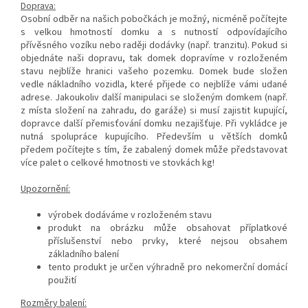
Doprava:
Osobní odběr na našich pobočkách je možný, nicméně počítejte
s velkou hmotností domku a s nutností odpovídajícího
přívěsného vozíku nebo raději dodávky (např. tranzitu). Pokud si
objednáte naši dopravu, tak domek dopravíme v rozloženém
stavu nejblíže hranici vašeho pozemku. Domek bude složen
vedle nákladního vozidla, které přijede co nejblíže vámi udané
adrese. Jakoukoliv další manipulaci se složeným domkem (např.
z místa složení na zahradu, do garáže) si musí zajistit kupující,
dopravce další přemisťování domku nezajišťuje. Při vykládce je
nutná spolupráce kupujícího. Především u větších domků
předem počítejte s tím, že zabalený domek může představovat
více palet o celkové hmotnosti ve stovkách kg!
Upozornění:
výrobek dodáváme v rozloženém stavu
produkt na obrázku může obsahovat příplatkové
příslušenství nebo prvky, které nejsou obsahem
základního balení
tento produkt je určen výhradně pro nekomerční domácí
použití
Rozměry balení: