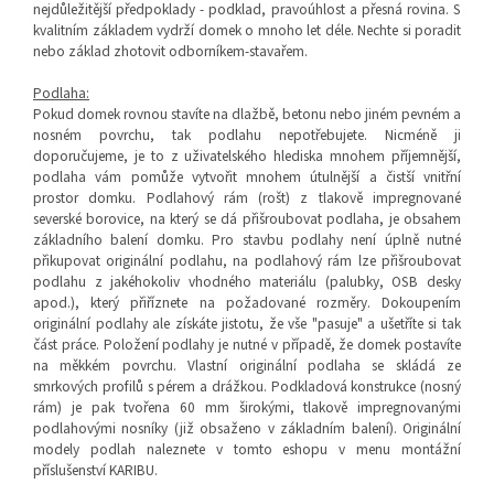
nejdůležitější předpoklady - podklad, pravoúhlost a přesná rovina. S
kvalitním základem vydrží domek o mnoho let déle. Nechte si poradit
nebo základ zhotovit odborníkem-stavařem.
Podlaha:
Pokud domek rovnou stavíte na dlažbě, betonu nebo jiném pevném a
nosném povrchu, tak podlahu nepotřebujete. Nicméně ji
doporučujeme, je to z uživatelského hlediska mnohem příjemnější,
podlaha vám pomůže vytvořit mnohem útulnější a čistší vnitřní
prostor domku.
Podlahový rám (rošt) z
tlakově impregnované
severské borovice, na který se dá přišroubovat podlaha, je obsahem
základního balení domku.
Pro stavbu podlahy není úplně nutné
přikupovat originální podlahu, n
a podlahový rám lze přišroubovat
podlahu z jakéhokoliv vhodného materiálu (palubky, OSB desky
apod.), který přiříznete na požadované rozměry. Dokoupením
originální podlahy ale získáte jistotu, že vše "pasuje" a ušetříte si tak
část práce. Položení podlahy je nutné v případě, že domek postavíte
na měkkém povrchu. Vlastní originální podlaha se skládá ze
smrkových profilů s pérem a drážkou. Podkladová konstrukce (nosný
rám) je pak tvořena 60 mm širokými, tlakově impregnovanými
podlahovými nosníky (již obsaženo v základním balení). Originální
modely podlah naleznete v tomto eshopu v menu montážní
příslušenství KARIBU.