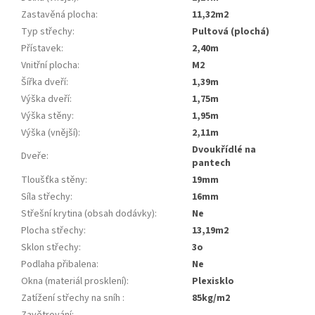
Zastavěná plocha
:
11,32m2
Typ střechy
:
pultová (plochá)
Přístavek
:
2,40m
Vnitřní plocha
:
m2
Šířka dveří
:
1,39m
Výška dveří
:
1,75m
Výška stěny
:
1,95m
Výška (vnější)
:
2,11m
dvoukřídlé na
Dveře
:
pantech
Tloušťka stěny
:
19mm
Síla střechy
:
16mm
Střešní krytina (obsah dodávky)
:
ne
Plocha střechy
:
13,19m2
Sklon střechy
:
3o
Podlaha přibalena
:
ne
Okna (materiál prosklení)
:
plexisklo
Zatížení střechy na sníh
:
85kg/m2