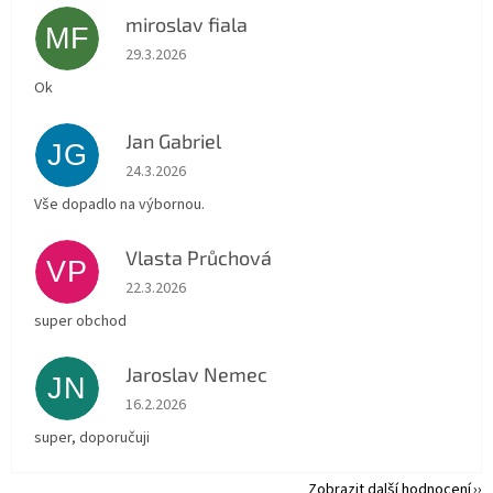
miroslav fiala
MF
Hodnocení obchodu je 5 z 5 hvězdiček.
29.3.2026
Ok
Jan Gabriel
JG
Hodnocení obchodu je 5 z 5 hvězdiček.
24.3.2026
Vše dopadlo na výbornou.
Vlasta Průchová
VP
Hodnocení obchodu je 5 z 5 hvězdiček.
22.3.2026
super obchod
Jaroslav Nemec
JN
Hodnocení obchodu je 5 z 5 hvězdiček.
16.2.2026
super, doporučuji
Zobrazit další hodnocení