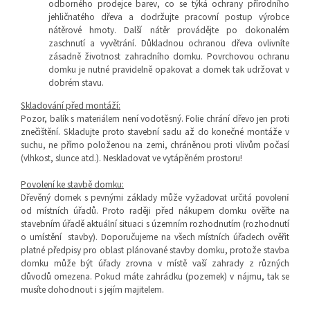
odborného prodejce barev, co se týká ochrany přírodního
jehličnatého dřeva a dodržujte pracovní postup výrobce
nátěrové hmoty. Další nátěr provádějte po dokonalém
zaschnutí a vyvětrání. Důkladnou ochranou dřeva ovlivníte
zásadně životnost zahradního domku. Povrchovou ochranu
domku je nutné pravidelně opakovat a domek tak udržovat v
dobrém stavu.
Skladování před montáží:
Pozor, balík s materiálem není vodotě
sný. Folie chrání dřevo jen proti
znečištění. Skladujte proto stavební sadu až do konečné montáže v
suchu, ne přímo položenou na zemi, chráněnou proti vlivům počasí
(vlhkost, slunce atd.). Neskladovat ve vytápěném prostoru!
Povolení ke stavbě domku:
Dřevěný domek s pevnými základy může
určitá
vyžadovat
povolení
od místních úřadů. Proto raději před nákupem domku ověřte
na
stavebním úřadě
aktuální situaci s územním rozhodnutím (rozhodnutí
o umístění stavby). Doporučujeme na všech místních úřadech ověřit
platné předpisy pro oblast plánované stavby domku, protože stavba
domku může být úřady zrovna v místě vaší zahrady z různých
důvodů omezena. Pokud máte zahrádku (pozemek) v nájmu, tak se
musíte dohodnout i s jejím majitelem.