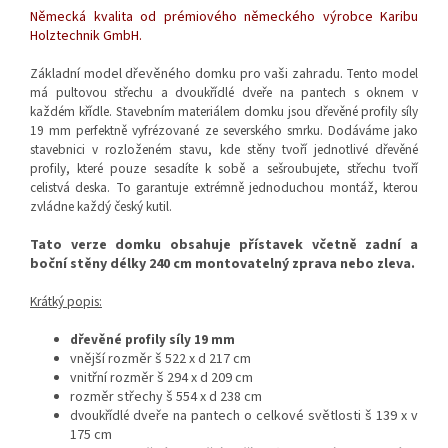
Německá kvalita od prémiového německého výrobce Karibu
Holztechnik GmbH.
Základní model dřevěného domku pro vaši zahradu.
Tento model
má
pultovou
střechu a dvoukřídlé dveře na pantech s oknem v
každém křídle. Stavebním materiálem
domku jsou
dřevěné profily síly
19 mm
perfektně vyfrézované
ze severského smrku.
Dodáváme jako
stavebnici v rozloženém stavu, kde s
těny tvoří jednotlivé dřevěné
profily, které pouze sesadíte k sobě a sešroubujete, střechu tvoří
celistvá deska. To garantuje extrémně jednoduchou montáž, kterou
zvládne každý český kutil.
Tato verze domku obsahuje přístavek včetně zadní a
boční stěny délky 240 cm montovatelný zprava nebo zleva.
Krátký popis:
dřevěné profily síly 19 mm
vnější rozměr š 522 x d 217 cm
vnitřní rozměr š 294 x d 209 cm
rozměr střechy š 554 x d 238 cm
dvoukřídlé d
veře na pantech o celkové světlosti š 139 x v
175 cm