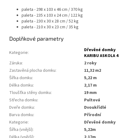
paleta - 298 x 103 x 46 cm / 370 kg
paleta - 235 x 103 x 24 cm / 122 kg
paleta - 230 x 30 x 28 cm / 52 kg
paleta - 210 x 30 x 23 cm / 35 kg
Doplňkové parametry
Dřevěné domky
Kategorie
:
KARIBU ASKOLA 4
Záruka
:
2 roky
Zastavěná plocha domku
:
11,32 m2
Šířka domku
:
5,22 m
Délka domku
:
2,17 m
Tloušťka stěny domku
:
19 mm
Střecha domku
:
Pultová
Dveře domku
:
Dvoukřídlé
Barva domku
:
Přírodní
Kategorie
:
dřevěné domky
Šířka (vnější)
:
5,22m
Délka (vnější)
:
2,17m