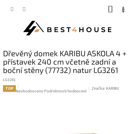
Přejít
NÁKUP
na
obsah
KOŠÍK
dřevěný domek KARIBU ASKOLA 4 +
přístavek 240 cm včetně zadní a
boční stěny (77732) natur LG3261
LG3261
Značka:
KARIBU
TOP
Průměrné
Neohodnoceno
Podrobnosti hodnocení
hodnocení
produktu
je
0,0
z
5
hvězdiček.