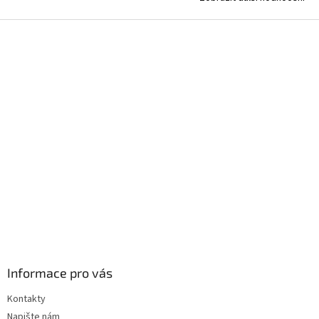
Z
á
p
a
t
í
Informace pro vás
Kontakty
Napište nám