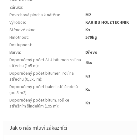
Zavětrování
:
Záruka
:
Povrchová plocha k nátěru
:
m2
Výrobce
:
KARIBU HOLZTECHNIK
Stěnové okno
:
ks
Hmotnost
:
579kg
Dostupnost
:
Barva
:
dřevo
Doporučený počet ALU-bitumen rolí na
4ks
střechu (1x5 m)
:
Doporučený počet bitumen. rolí na
ks
střechu (0,5x5 m)
:
Doporučený počet balení stř. šindelů
ks
(po 3 m2)
:
Doporučený počet bitum. rolí ke
ks
střešním šindelům (1x5 m)
: