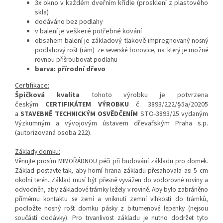
3x okno v každém dveřním křídle (prosklení z plastového
skla)
dodáváno bez podlahy
v balení je veškeré potřebné kování
obsahem balení je základový tlakově impreg
novaný nosný
podlahový rošt (rám) ze severské borovice, na který je možné
rovnou přišroubovat podlahu
barva: přírodní dřevo
Certifikace:
Špičková kvalita
tohoto výrobku je potvrzena
českým
CERTIFIKÁTEM VÝROBKU
č. 3893/222/§5a/20205
a
STAVEBNĚ TECHNICKÝM OSVĚDČENÍM
STO-3893/25 vydaným
Výzkumným a vývojovým ústavem dřevařským Praha s.p.
(autorizovaná osoba 222).
Základy domku:
Věnujte prosím MIMOŘÁDNOU péči při budování základu pro domek.
Základ postavte tak, aby horní hrana základu přesahovala asi 5 cm
okolní terén. Základ musí být přesně vyvážen do vodorovné roviny a
odvodněn, aby základové trámky ležely v rovině. Aby bylo zabráněno
přímému kontaktu se zemí a vniknutí zemní vlhkosti do trámků,
podložte nosný rošt domku pásky z bitumenové lepenky (nejsou
součástí dodávky).
Pro trvanlivost základu je nutno dodržet tyto