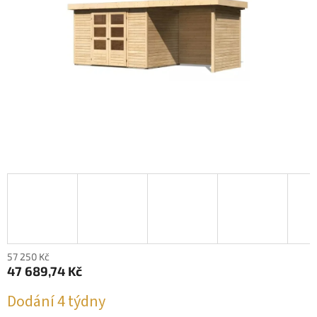
57 250 Kč
47 689,74 Kč
Měrná
Dodání 4 týdny
cena: