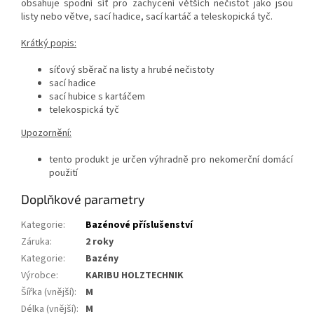
obsahuje spodní síť pro zachycení větších nečistot jako jsou
listy nebo větve, sací hadice, sací kartáč a teleskopická tyč.
Krátký popis:
síťový sběrač na listy a hrubé nečistoty
sací hadice
sací hubice s kartáčem
telekospická tyč
Upozornění:
tento produkt je určen výhradně pro nekomerční domácí
použití
Doplňkové parametry
Kategorie
:
Bazénové příslušenství
Záruka
:
2 roky
Kategorie
:
Bazény
Výrobce
:
KARIBU HOLZTECHNIK
Šířka (vnější)
:
m
Délka (vnější)
:
m