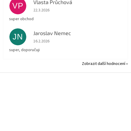
Vlasta Průchová
VP
Hodnocení obchodu je 5 z 5 hvězdiček.
22.3.2026
super obchod
Jaroslav Nemec
JN
Hodnocení obchodu je 5 z 5 hvězdiček.
16.2.2026
super, doporučuji
Zobrazit další hodnocení
Z
á
p
a
t
í