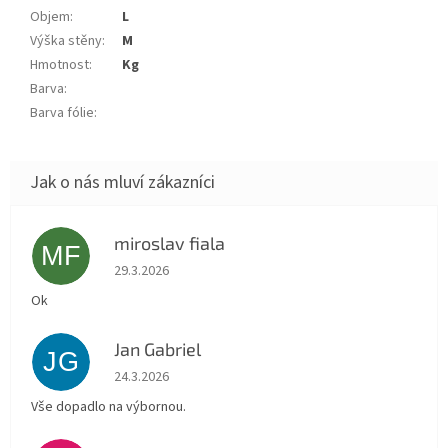
Objem
:
L
Výška stěny
:
m
Hmotnost
:
kg
Barva
:
Barva fólie
:
miroslav fiala
MF
Hodnocení obchodu je 5 z 5 hvězdiček.
29.3.2026
Ok
Jan Gabriel
JG
Hodnocení obchodu je 5 z 5 hvězdiček.
24.3.2026
Vše dopadlo na výbornou.