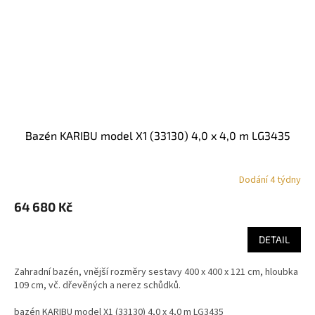
bazén KARIBU model X1 (33130) 4,0 x 4,0 m LG3435
Dodání 4 týdny
64 680 Kč
DETAIL
Zahradní bazén, vnější rozměry sestavy 400 x 400 x 121 cm, hloubka
109 cm, vč. dřevěných a nerez schůdků.
bazén KARIBU model X1 (33130) 4,0 x 4,0 m LG3435