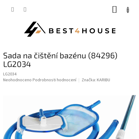
Přejít
NÁKUP
na
obsah
KOŠÍK
sada na čištění bazénu (84296)
LG2034
LG2034
Průměrné
Neohodnoceno
Podrobnosti hodnocení
Značka:
KARIBU
hodnocení
produktu
je
0,0
z
5
hvězdiček.