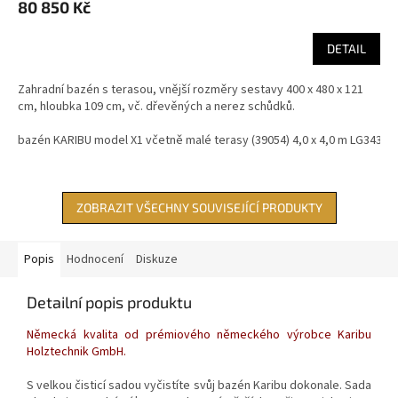
80 850 Kč
DETAIL
Zahradní bazén s terasou, vnější rozměry sestavy 400 x 480 x 121
cm, hloubka 109 cm, vč. dřevěných a nerez schůdků.
bazén KARIBU model X1 včetně malé terasy (39054) 4,0 x 4,0 m LG3436
ZOBRAZIT VŠECHNY SOUVISEJÍCÍ PRODUKTY
Popis
Hodnocení
Diskuze
Detailní popis produktu
Německá kvalita od prémiového německého výrobce Karibu
Holztechnik GmbH.
S velkou čisticí sadou vyčistíte svůj bazén Karibu dokonale. Sada