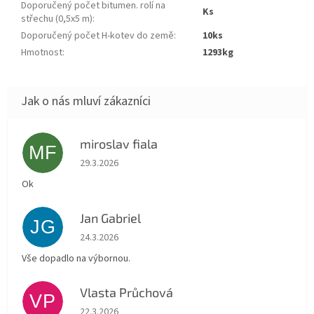
Doporučený počet bitumen. rolí na
ks
střechu (0,5x5 m)
:
Doporučený počet H-kotev do země
:
10ks
Hmotnost
:
1293kg
miroslav fiala
MF
Hodnocení obchodu je 5 z 5 hvězdiček.
29.3.2026
Ok
Jan Gabriel
JG
Hodnocení obchodu je 5 z 5 hvězdiček.
24.3.2026
Vše dopadlo na výbornou.
Vlasta Průchová
VP
Hodnocení obchodu je 5 z 5 hvězdiček.
22.3.2026