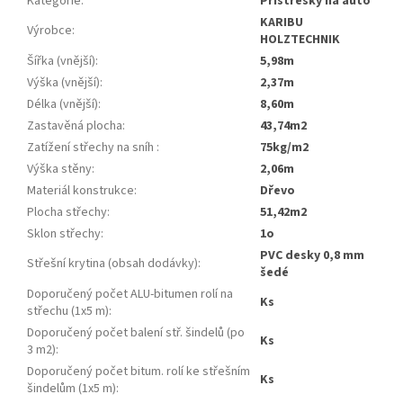
Kategorie
:
přístřešky na auto
KARIBU
Výrobce
:
HOLZTECHNIK
Šířka (vnější)
:
5,98m
Výška (vnější)
:
2,37m
Délka (vnější)
:
8,60m
Zastavěná plocha
:
43,74m2
Zatížení střechy na sníh
:
75kg/m2
Výška stěny
:
2,06m
Materiál konstrukce
:
dřevo
Plocha střechy
:
51,42m2
Sklon střechy
:
1o
PVC desky 0,8 mm
Střešní krytina (obsah dodávky)
:
šedé
Doporučený počet ALU-bitumen rolí na
ks
střechu (1x5 m)
:
Doporučený počet balení stř. šindelů (po
ks
3 m2)
:
Doporučený počet bitum. rolí ke střešním
ks
šindelům (1x5 m)
: