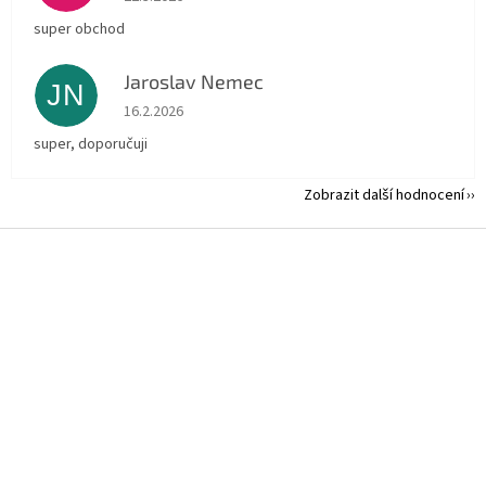
super obchod
Jaroslav Nemec
JN
Hodnocení obchodu je 5 z 5 hvězdiček.
16.2.2026
super, doporučuji
Zobrazit další hodnocení
Z
á
p
a
t
í