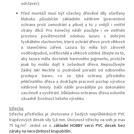
odstavec).
Před montáží musí být všechny dřevěné díly ošetřeny
hluboko působícím základním nátěrem (preventivní
ochrana proti zamodrání a plísni) a to z vnější i vnitřní
strany dílců. Pro konečný nátěr použijte i ve vnitřním
prostoru povětrnostně odolnou lazuru s dobrými
fyzikálními vlastnostmi, která ochrání dřevo proti vlhkosti
a slunečnímu záření. Lazura by měla být zároveň
voděodpudivá, světlostálá a vlhkosti odolná. Dbejte na to,
aby lazura měla dostatek barevného pigmentu, protože
jinak by mohlo dojít k zešednutí dřeva. Nepoužívejte
žádný lak! Nechte si podrobně poradit od odborného
prodejce barev, co se týká ochrany přírodního
jehličnatého dřeva a dodržujte pracovní postup výrobce
nátěrové hmoty. Další nátěr provádějte po dokonalém
zaschnutí a vyvětrání. Důkladnou ochranou dřeva ovlivníte
zásadně životnost Vašeho výrobku.
Střecha:
Střecha přístřešku je zhotovena z šedých neprůhledných PVC
trapézových desek síly 0,8 mm. Únosnost střechy na sníh je max
2
75 kg/m
. Jedná se o
základní HOBBY verzi PVC desek bez
záruky na nerozbitnost krupobitím.