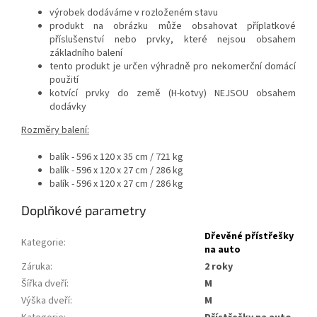
výrobek dodáváme v rozloženém stavu
produkt na obrázku může obsahovat příplatkové
příslušenství nebo prvky, které nejsou obsahem
základního balení
tento produkt je určen výhradně pro nekomerční domácí
použití
kotvící prvky do země (H-kotvy) NEJSOU obsahem
dodávky
Rozměry balení:
balík - 596 x 120 x 35 cm / 721 kg
balík - 596 x 120 x 27 cm / 286 kg
balík - 596 x 120 x 27 cm / 286 kg
Doplňkové parametry
Dřevěné přístřešky
Kategorie
:
na auto
Záruka
:
2 roky
Šířka dveří
:
m
Výška dveří
:
m