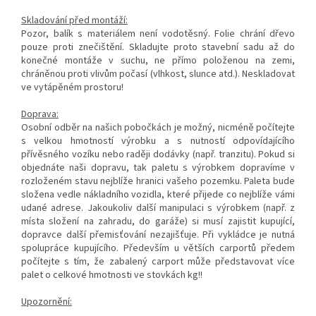
Skladování před montáží:
Pozor, balík s materiálem není vodotěsný. Folie chrání dřevo
pouze proti znečištění. Skladujte proto stavební sadu až do
konečné montáže v suchu, ne přímo položenou na zemi,
chráněnou proti vlivům počasí (vlhkost, slunce atd.). Neskladovat
ve vytápěném prostoru!
Doprava:
Osobní odběr na našich pobočkách je možný, nicméně počítejte
s velkou hmotností výrobku a s nutností odpovídajícího
přívěsného vozíku nebo raději dodávky (např. tranzitu). Pokud si
objednáte naši dopravu, tak paletu s výrobkem dopravíme v
rozloženém stavu nejblíže hranici vašeho pozemku. Paleta bude
složena vedle nákladního vozidla, které přijede co nejblíže vámi
udané adrese. Jakoukoliv další manipulaci s výrobkem (např. z
místa složení na zahradu, do garáže) si musí zajistit kupující,
dopravce další přemisťování nezajišťuje. Při vykládce je nutná
spolupráce kupujícího. Především u větších carportů předem
počítejte s tím, že zabalený carport může představovat více
palet o celkové hmotnosti ve stovkách kg!!
Upozornění: