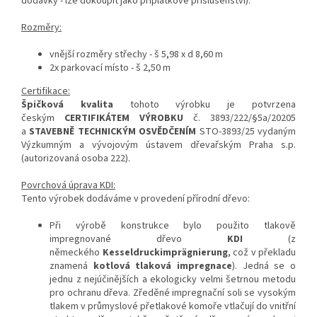
dodávky - lze dokoupit jako příplatkové příslušenství).
Rozměry:
vnější rozměry střechy - š 5,98 x d 8,60 m
2x parkovací místo - š 2,50 m
Certifikace:
Špičková kvalita
tohoto výrobku je potvrzena
českým
CERTIFIKÁTEM VÝROBKU
č. 3893/222/§5a/20205
a
STAVEBNĚ TECHNICKÝM OSVĚDČENÍM
STO-3893/25 vydaným
Výzkumným a vývojovým ústavem dřevařským Praha s.p.
(autorizovaná osoba 222).
Povrchová úprava KDI:
Tento výrobek dodáváme v provedení přírodní dřevo:
Při výrobě konstrukce bylo použito tlakově
impregnované dřevo
KDI
(
z
německého
Kesseldruckimprägnierung
, což v překladu
znamená
kotlová tlaková impregnace
). Jedná se o
jednu z nejúčinějších a ekologicky velmi šetrnou metodu
pro ochranu dřeva. Zředěné impregnační soli se vysokým
tlakem v průmyslové přetlakové komoře vtlačují do vnitřní