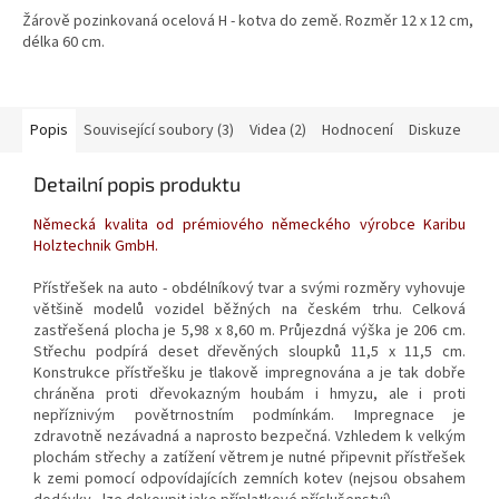
Žárově pozinkovaná ocelová H - kotva do země. Rozměr 12 x 12 cm,
délka 60 cm.
Popis
Související soubory (3)
Videa (2)
Hodnocení
Diskuze
Detailní popis produktu
Německá kvalita od prémiového německého výrobce Karibu
Holztechnik GmbH.
Přístřešek na auto - obdélníkový tvar a svými rozměry vyhovuje
většině modelů vozidel běžných na českém trhu. Celková
zastřešená plocha je 5,98 x 8,60 m. Průjezdná výška je 206 cm.
Střechu podpírá deset dřevěných sloupků 11,5 x 11,5 cm.
Konstrukce přístřešku je tlakově impregnována a je tak dobře
chráněna proti dřevokazným houbám i hmyzu, ale i proti
nepříznivým povětrnostním podmínkám. Impregnace je
zdravotně nezávadná a naprosto bezpečná. Vzhledem k velkým
plochám střechy a zatížení větrem je nutné připevnit přístřešek
k zemi pomocí odpovídajících zemních kotev (nejsou obsahem