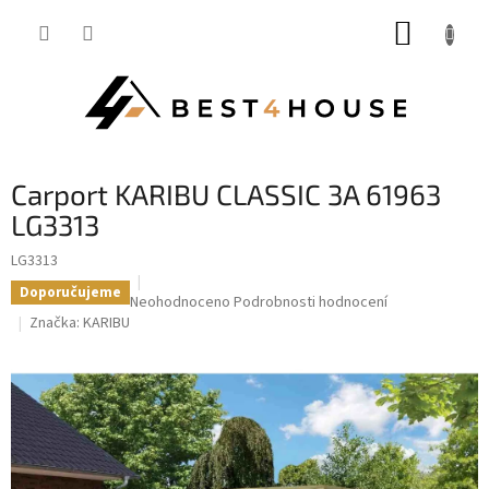
Přejít
NÁKUP
na
obsah
KOŠÍK
carport KARIBU CLASSIC 3A 61963
LG3313
LG3313
Doporučujeme
Průměrné
Neohodnoceno
Podrobnosti hodnocení
hodnocení
Značka:
KARIBU
produktu
je
0,0
z
5
hvězdiček.