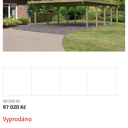
99 000 Kč
97 020 Kč
Měrná
Vyprodáno
cena: