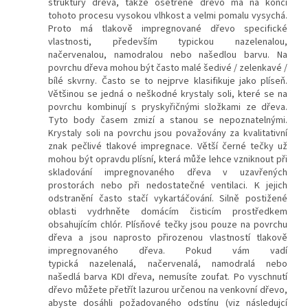
struktury dřeva, takže ošetřené dřevo má na konci
tohoto procesu vysokou vlhkost a velmi pomalu vysychá.
Proto má tlakově impregnované dřevo specifické
vlastnosti, především typickou nazelenalou,
načervenalou, namodralou nebo našedlou barvu. Na
povrchu dřeva mohou být často malé šedivé / zelenkavé /
bílé skvrny. Často se to nejprve klasifikuje jako plíseň.
Většinou se jedná o neškodné krystaly soli, které se na
povrchu kombinují s pryskyřičnými složkami ze dřeva.
Tyto body časem zmizí a stanou se nepoznatelnými.
Krystaly soli na povrchu jsou považovány za kvalitativní
znak pečlivé tlakové impregnace. Větší černé tečky už
mohou být opravdu plísní, která může lehce vzniknout při
skladování impregnovaného dřeva v uzavřených
prostorách nebo při nedostatečné ventilaci. K jejich
odstranění často stačí vykartáčování. Silně postižené
oblasti vydrhněte domácím čisticím prostředkem
obsahujícím chlór. Plísňové tečky jsou pouze na povrchu
dřeva a jsou naprosto přirozenou vlastností tlakově
impregnovaného dřeva. Pokud vám vadí
typická nazelenalá, načervenalá, namodralá nebo
našedlá barva KDI dřeva, nemusíte zoufat. Po vyschnutí
dřevo můžete přetřít lazurou určenou na venkovní dřevo,
abyste dosáhli požadovaného odstínu (viz následujcí