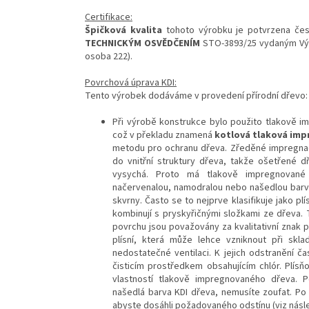
Certifikace:
Špičková kvalita
tohoto výrobku je potvrzena č
TECHNICKÝM OSVĚDČENÍM
STO-3893/25 vydaným Výz
osoba 222).
Povrchová úprava KDI:
Tento výrobek dodáváme v provedení přírodní dřevo:
Při výrobě konstrukce bylo použito tlakově 
což v překladu znamená
kotlová tlaková imp
metodu pro ochranu dřeva. Zředěné impregnač
do vnitřní struktury dřeva, takže ošetřené 
vysychá. Proto má tlakově impregnované d
načervenalou, namodralou nebo našedlou barvu
skvrny. Často se to nejprve klasifikuje jako pl
kombinují s pryskyřičnými složkami ze dřeva. 
povrchu jsou považovány za kvalitativní znak 
plísní, která může lehce vzniknout při sk
nedostatečné ventilaci. K jejich odstranění č
čisticím prostředkem obsahujícím chlór. Plís
vlastností tlakově impregnovaného dřeva. 
našedlá barva KDI dřeva, nemusíte zoufat. Po
abyste dosáhli požadovaného odstínu (viz násle