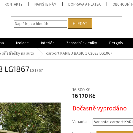
KONTAKTY
NAPIŠTE NÁM
DOPRAVA A PLATBA
OBCHODNÍ 
HLEDAT
ba
Izolace
Interiér
Zahradní skleníky
Pergoly
 přístřešky na auto
carport KARIBU BASIC 1 62023 LG1867
23 LG1867
LG1867
16 500 Kč
16 170 Kč
Měrná
Dočasně vyprodáno
cena:
Varianta