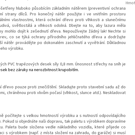
Hmot
ošetřeny hluboko působícím základním nátěrem (preventivní ochrana
třní strany dílců. Pro konečný nátěr použijte i ve vnitřním prostoru
lními vlastnostmi, která ochrání dřevo proti vlhkosti a slunečnímu
ivá, světlostálá a vlhkosti odolná. Dbejte na to, aby lazura měla
y mohlo dojít k zešednutí dřeva. Nepoužívejte žádný lak! Nechte si
v, co se týká ochrany přírodního jehličnatého dřeva a dodržujte
ší nátěr provádějte po dokonalém zaschnutí a vyvětrání. Důkladnou
šeho výrobku.
ých PVC trapézových desek síly 0,8 mm. Únosnost střechy na sníh je
sek bez záruky na nerozbitnost krupobitím.
ní dřevo pouze proti znečištění. Skladujte proto stavební sadu až do
, chráněnou proti vlivům počasí (vlhkost, slunce atd.). Neskladovat
 počítejte s velkou hmotností výrobku a s nutností odpovídajícího
u). Pokud si objednáte naši dopravu, tak paletu s výrobkem dopravíme
u. Paleta bude složena vedle nákladního vozidla, které přijede co
aci s výrobkem (např. z místa složení na zahradu, do garáže) si musí