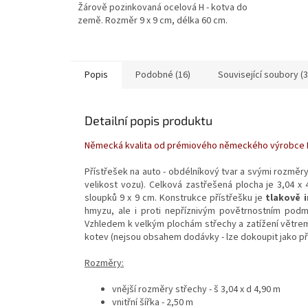
Žárově pozinkovaná ocelová H - kotva do
země. Rozměr 9 x 9 cm, délka 60 cm.
Popis
Podobné (16)
Související soubory (3
Detailní popis produktu
Německá kvalita od prémiového německého výrobce K
Přístřešek na auto - obdélníkový tvar a svými rozměr
velikost vozu). Celková zastřešená plocha je 3,04 x
sloupků 9 x 9 cm. Konstrukce přístřešku je
tlakově
hmyzu, ale i proti nepříznivým povětrnostním pod
Vzhledem k velkým plochám střechy a zatížení větrem
kotev (nejsou obsahem dodávky - lze dokoupit jako pří
Rozměry:
vnější rozměry střechy - š 3,04 x d 4,90 m
vnitřní šířka - 2,50 m