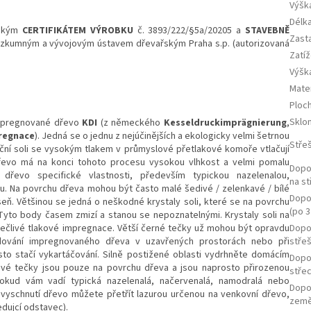
Výška
Délka
eským
CERTIFIKÁTEM VÝROBKU
č. 3893/222/§5a/20205 a
STAVEBNĚ
Zast
kumným a vývojovým ústavem dřevařským Praha s.p. (autorizovaná
Zatíž
Výšk
Mate
Ploc
Sklo
impregnované dřevo
KDI
(
z německého
Kesseldruckimprägnierung
,
regnace
). Jedná se o jednu z nejúčinějších a ekologicky velmi šetrnou
Střeš
ní soli se vysokým tlakem v průmyslové přetlakové komoře vtlačují
dřevo má na konci tohoto procesu vysokou vlhkost a velmi pomalu
Dopo
řevo specifické vlastnosti, především typickou nazelenalou,
na st
. Na povrchu dřeva mohou být často malé šedivé / zelenkavé / bílé
Dopor
íseň. Většinou se jedná o neškodné krystaly soli, které se na povrchu
(po 3
Tyto body časem zmizí a stanou se nepoznatelnými. Krystaly soli na
pečlivé tlakové impregnace. Větší černé tečky už mohou být opravdu
Dopor
ladování impregnovaného dřeva v uzavřených prostorách nebo při
stře
asto stačí vykartáčování. Silně postižené oblasti vydrhněte domácím
Dopo
ňové tečky jsou pouze na povrchu dřeva a jsou naprosto přirozenou
střec
Pokud vám vadí typická nazelenalá, načervenalá, namodralá nebo
Dopo
 vyschnutí dřevo můžete přetřít lazurou určenou na venkovní dřevo,
zem
dujcí odstavec).