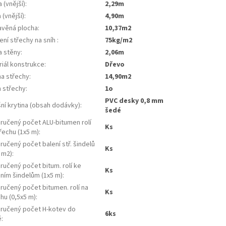
 (vnější)
:
2,29m
 (vnější)
:
4,90m
avěná plocha
:
10,37m2
ení střechy na sníh
:
75kg/m2
a stěny
:
2,06m
riál konstrukce
:
dřevo
ha střechy
:
14,90m2
n střechy
:
1o
PVC desky 0,8 mm
ní krytina (obsah dodávky)
:
šedé
ručený počet ALU-bitumen rolí
ks
řechu (1x5 m)
:
učený počet balení stř. šindelů
ks
 m2)
:
učený počet bitum. rolí ke
ks
šním šindelům (1x5 m)
:
ručený počet bitumen. rolí na
ks
hu (0,5x5 m)
:
ručený počet H-kotev do
6ks
ě
: