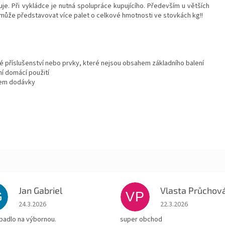
ťuje. Při vykládce je nutná spolupráce kupujícího. Především u větších
 může představovat více palet o celkové hmotnosti ve stovkách kg!!
 příslušenství nebo prvky, které nejsou obsahem základního balení
í domácí použití
hem dodávky
Jan Gabriel
Vlasta Průchov
G
VP
Hodnocení obchodu je 5 z 5 hvězdiček.
Hodnocení obchodu je
24.3.2026
22.3.2026
padlo na výbornou.
super obchod