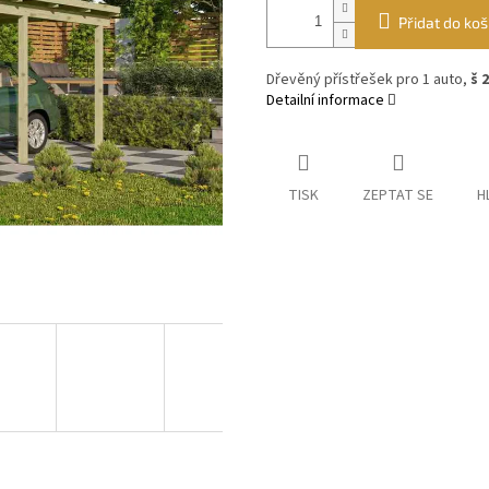
Přidat do koš
Dřevěný přístřešek pro 1 auto,
š 
Detailní informace
TISK
ZEPTAT SE
H