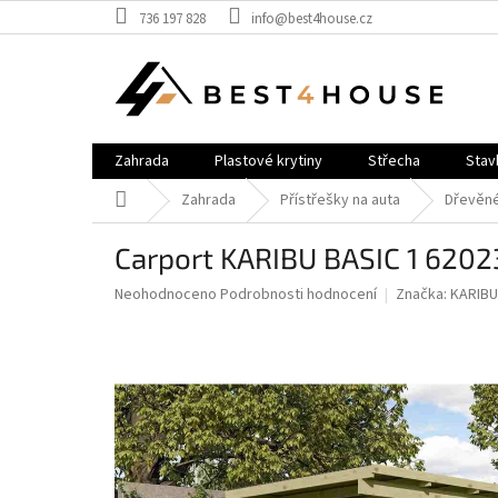
Přejít
736 197 828
info@best4house.cz
na
obsah
Zahrada
Plastové krytiny
Střecha
Stav
Domů
Zahrada
Přístřešky na auta
Dřevěné
carport KARIBU BASIC 1 620
Průměrné
Neohodnoceno
Podrobnosti hodnocení
Značka:
KARIBU
hodnocení
produktu
je
0,0
z
5
hvězdiček.