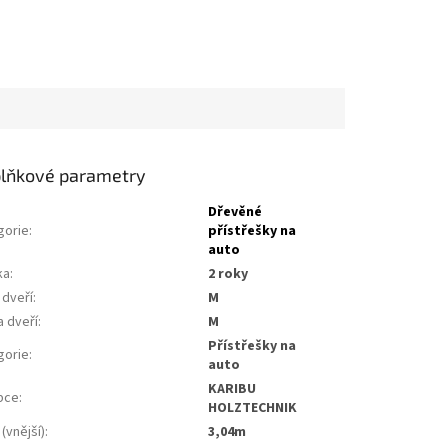
lňkové parametry
Dřevěné
gorie
:
přístřešky na
auto
ka
:
2 roky
 dveří
:
m
a dveří
:
m
přístřešky na
gorie
:
auto
KARIBU
bce
:
HOLZTECHNIK
 (vnější)
:
3,04m