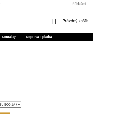
PODMÍNKY
OCHRANA OSOBNÍCH ÚDAJŮ
Přihlášení
VRÁCENÍ ZBOŽÍ A REKLAMAC
NÁKUPNÍ
Prázdný košík
KOŠÍK
Kontakty
Doprava a platba