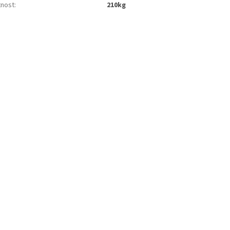
nost
:
210kg