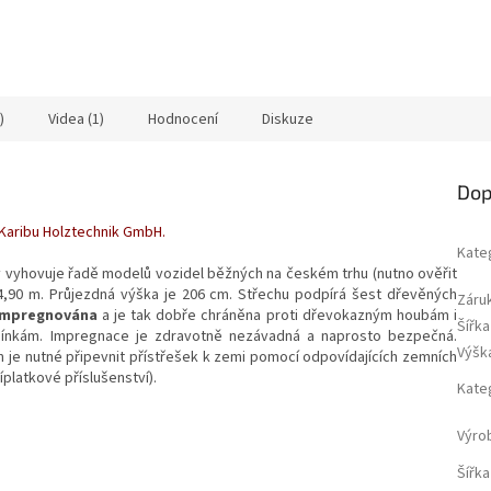
)
Videa (1)
Hodnocení
Diskuze
Dop
aribu Holztechnik GmbH.
Kate
y vyhovuje řadě modelů vozidel běžných na českém trhu (nutno ověřit
 4,90 m. Průjezdná výška je 206 cm. Střechu podpírá šest dřevěných
Záru
 impregnována
a je tak dobře chráněna proti dřevokazným houbám i
Šířka
mínkám. Impregnace je zdravotně nezávadná a naprosto bezpečná.
Výšk
 je nutné připevnit přístřešek k zemi pomocí odpovídajících zemních
platkové příslušenství).
Kate
Výro
Šířka