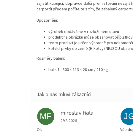
zajistit kupující, dopravce další přemisťování nezajiš
carportů předem počítejte s tím, že zabalený carport
Upozornění:
výrobek dodáváme v rozloženém stavu
produkt na obrázku může obsahovat příplatkové
tento produkt je určen výhradně pro nekomerčn
kotvící prvky do země (H-kotvy) NEJSOU obsa
Rozměry balení:
balík 1 - 300 × 113 × 28 cm / 210 kg
miroslav fiala
MF
J
Hodnocení obchodu je 5 z 5 hvězdiček.
29.3.2026
Ok
Vše do