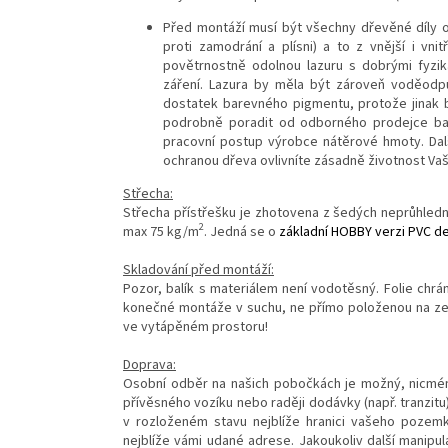
Před montáží musí být všechny dřevěné díly 
proti zamodrání a plísni) a to z vnější i vni
povětrnostně odolnou lazuru s dobrými fyziká
záření. Lazura by měla být zároveň voděodpud
dostatek barevného pigmentu, protože jinak b
podrobně poradit od odborného prodejce bare
pracovní postup výrobce nátěrové hmoty. Dal
ochranou dřeva ovlivníte zásadně životnost Va
Střecha:
Střecha přístřešku je zhotovena z šedých neprůhledn
2
max 75 kg/m
. Jedná se o
základní HOBBY verzi PVC de
Skladování před montáží:
Pozor, balík s materiálem není vodotěsný. Folie chrá
konečné montáže v suchu, ne přímo položenou na zemi
ve vytápěném prostoru!
Doprava:
Osobní odběr na našich pobočkách je možný, nicméně
přívěsného vozíku nebo raději dodávky (např. tranzit
v rozloženém stavu nejblíže hranici vašeho pozemk
nejblíže vámi udané adrese. Jakoukoliv další manipul