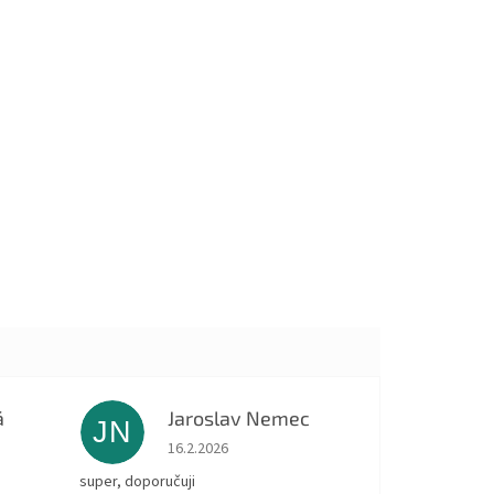
á
Jaroslav Nemec
JN
 5 z 5 hvězdiček.
Hodnocení obchodu je 5 z 5 hvězdiček.
16.2.2026
super, doporučuji