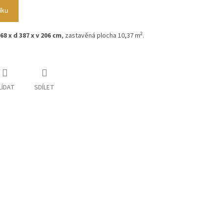
íku
2
268 x d 387 x v 206 cm
, zastavěná plocha 10,37 m
.
LÍDAT
SDÍLET