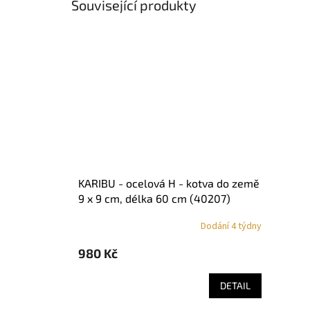
Související produkty
KARIBU - ocelová H - kotva do země
9 x 9 cm, délka 60 cm (40207)
LG1896
Dodání 4 týdny
980 Kč
DETAIL