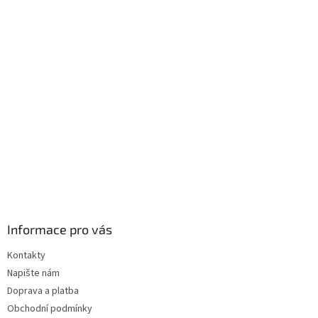
p
a
t
í
Informace pro vás
Kontakty
Napište nám
Doprava a platba
Obchodní podmínky