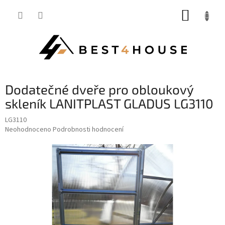
Přejít
NÁKUP
na
obsah
KOŠÍK
dodatečné dveře pro obloukový
skleník LANITPLAST GLADUS LG3110
LG3110
Průměrné
Neohodnoceno
Podrobnosti hodnocení
hodnocení
produktu
je
0,0
z
5
hvězdiček.