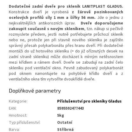
Dodatečné zadní dveře pro skleník LANITPLAST GLADUS.
Konstrukce dveří je vyrobená
z
žárově pozinkovaných
ocelových profilů síly 1 mm a šířky 56 mm.
Jde o jednu z
nejkvalitnějších antikorozních úprav.
Dveře doporučujeme
zakoupit současně s novým skleníkem
, tzn. nákup si pečlivě
rozmyslete předem, jestli nutně potřebujete průchozí skleník
nebo ne, protože jen při stavně nového skleníku je zajištěn
správný přesah polykarbonátu přes hranu dveří. Při dodatečné
montáži do už hotového skleníku (= do již oříznutých desek na
zadní straně skleníku) může docházet k mírným netěsnostem
mezi křídlem a rámem dveří. Dveře se zabudují na zadní čelo
skleníku pod ventilační okno. Pevně zabudovaný polykarbonát
pod oknem namontujete na pohyblivé křídlo dveří a z
ventilačního okna tím vytvoříte dvoukřídlé dveře.
Doplňkové parametry
Kategorie
:
Příslušenství pro skleníky Gladus
EAN
:
8595592477443
Hmotnost
:
5kg
Typ příslušenství
:
ostatní
Barva
:
stříbrná