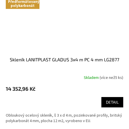
Předformátovaný
polykarbonát
skleník LANITPLAST GLADUS 3x4 m PC 4 mm LG2877
Skladem
(
více než5 ks
)
14 352,96 Kč
DETAIL
Obloukový ocelový skleník, š 3 x d 4 m, pozinkované profily, britský
polykarbonát 4 mm, plocha 12 m2, vyrobeno v EU.