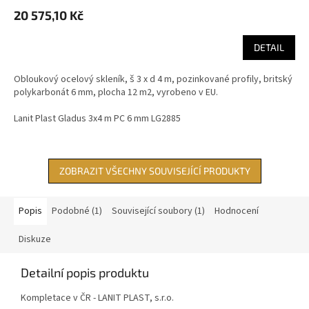
20 575,10 Kč
DETAIL
Obloukový ocelový skleník, š 3 x d 4 m, pozinkované profily, britský
polykarbonát 6 mm, plocha 12 m2, vyrobeno v EU.
Lanit Plast Gladus 3x4 m PC 6 mm LG2885
ZOBRAZIT VŠECHNY SOUVISEJÍCÍ PRODUKTY
Popis
Podobné (1)
Související soubory (1)
Hodnocení
Diskuze
Detailní popis produktu
Kompletace v ČR - LANIT PLAST, s.r.o.