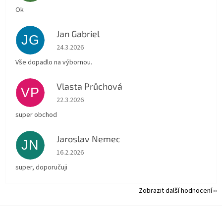
Ok
Jan Gabriel
JG
Hodnocení obchodu je 5 z 5 hvězdiček.
24.3.2026
Vše dopadlo na výbornou.
Vlasta Průchová
VP
Hodnocení obchodu je 5 z 5 hvězdiček.
22.3.2026
super obchod
Jaroslav Nemec
JN
Hodnocení obchodu je 5 z 5 hvězdiček.
16.2.2026
super, doporučuji
Zobrazit další hodnocení
Z
á