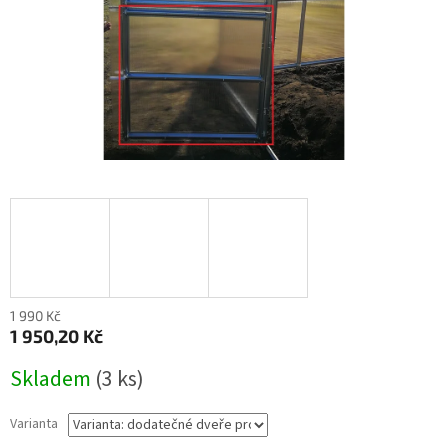
1 990 Kč
1 950,20 Kč
Měrná
Skladem
(
3 ks
)
cena:
Varianta