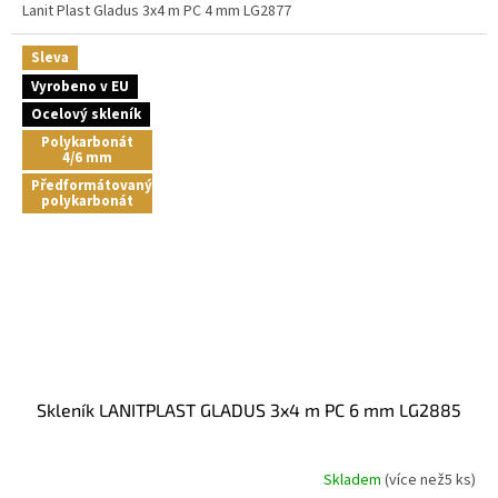
Lanit Plast Gladus 3x4 m PC 4 mm LG2877
Sleva
Vyrobeno v EU
Ocelový skleník
Polykarbonát
4/6 mm
Předformátovaný
polykarbonát
skleník LANITPLAST GLADUS 3x4 m PC 6 mm LG2885
Skladem
(
více než5 ks
)