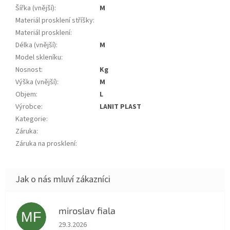
Šířka (vnější)
:
m
Materiál prosklení stříšky
:
Materiál prosklení
:
Délka (vnější)
:
m
Model skleníku
:
Nosnost
:
kg
Výška (vnější)
:
m
Objem
:
L
Výrobce
:
LANIT PLAST
Kategorie
:
Záruka
:
Záruka na prosklení
:
miroslav fiala
MF
Hodnocení obchodu je 5 z 5 hvězdiček.
29.3.2026