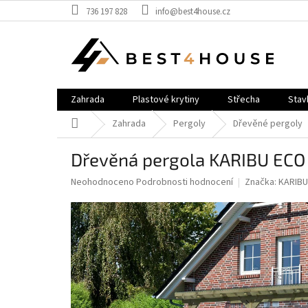
Přejít
736 197 828
info@best4house.cz
na
obsah
Zahrada
Plastové krytiny
Střecha
Stav
Domů
Zahrada
Pergoly
Dřevěné pergoly
Dřevěná pergola KARIBU ECO 
Průměrné
Neohodnoceno
Podrobnosti hodnocení
Značka:
KARIBU
hodnocení
produktu
je
0,0
z
5
hvězdiček.