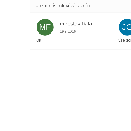
miroslav fiala
MF
J
Hodnocení obchodu je 5 z 5 hvězdiček.
29.3.2026
Ok
Vše do
Z
á
p
a
t
í