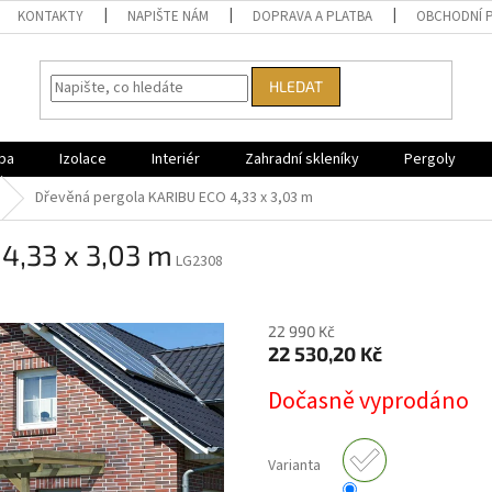
KONTAKTY
NAPIŠTE NÁM
DOPRAVA A PLATBA
OBCHODNÍ 
HLEDAT
ba
Izolace
Interiér
Zahradní skleníky
Pergoly
Dřevěná pergola KARIBU ECO 4,33 x 3,03 m
4,33 x 3,03 m
LG2308
22 990 Kč
22 530,20 Kč
Měrná
Dočasně vyprodáno
cena:
Varianta