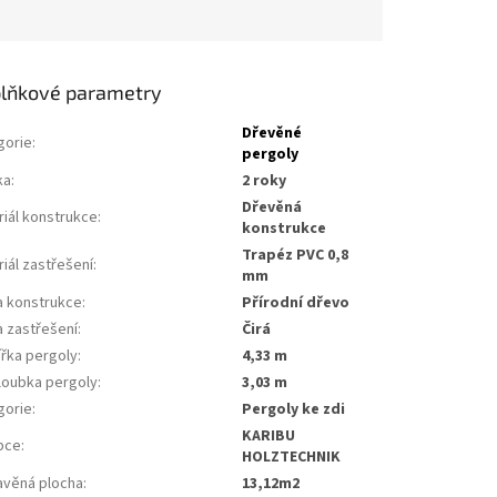
lňkové parametry
Dřevěné
gorie
:
pergoly
ka
:
2 roky
Dřevěná
riál konstrukce
:
konstrukce
Trapéz PVC 0,8
iál zastřešení
:
mm
a konstrukce
:
Přírodní dřevo
a zastřešení
:
Čirá
řka pergoly
:
4,33 m
loubka pergoly
:
3,03 m
gorie
:
pergoly ke zdi
KARIBU
bce
:
HOLZTECHNIK
avěná plocha
:
13,12m2