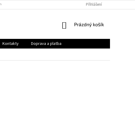
PODMÍNKY
OCHRANA OSOBNÍCH ÚDAJŮ
Přihlášení
VRÁCENÍ ZBOŽÍ A REKLAMAC
NÁKUPNÍ
Prázdný košík
KOŠÍK
Kontakty
Doprava a platba