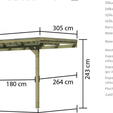
Šířka
Délka
Výška
Výšk
Barv
Mate
Mater
Hmot
Dopo
střec
Dopor
(po 3
Dopo
střec
Ploc
Zatíž