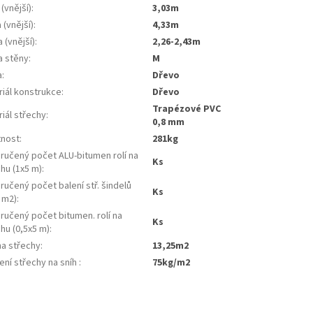
 (vnější)
:
3,03m
 (vnější)
:
4,33m
 (vnější)
:
2,26-2,43m
a stěny
:
m
a
:
dřevo
riál konstrukce
:
dřevo
trapézové PVC
iál střechy
:
0,8 mm
nost
:
281kg
ručený počet ALU-bitumen rolí na
ks
hu (1x5 m)
:
učený počet balení stř. šindelů
ks
 m2)
:
ručený počet bitumen. rolí na
ks
hu (0,5x5 m)
:
ha střechy
:
13,25m2
ení střechy na sníh
:
75kg/m2