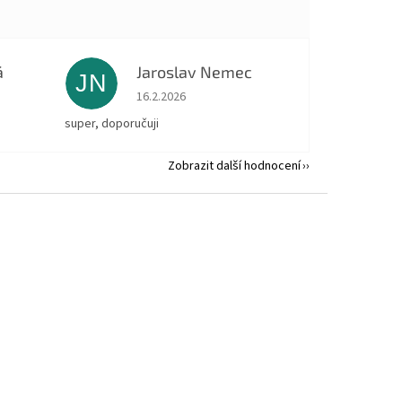
á
Jaroslav Nemec
JN
 5 z 5 hvězdiček.
Hodnocení obchodu je 5 z 5 hvězdiček.
16.2.2026
super, doporučuji
Zobrazit další hodnocení