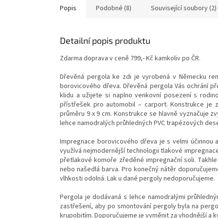
Popis
Podobné (8)
Související soubory (2)
Detailní popis produktu
Zdarma doprava v ceně 799,- Kč kamkoliv po ČR.
Dřevěná pergola ke zdi je vyrobená v Německu r
borovicového dřeva. Dřevěná pergola Vás ochrání př
klidu a užijete si naplno venkovní posezení s rodino
přístřešek pro automobil – carport. Konstrukce je
průměru 9 x 9 cm. Konstrukce se hlavně vyznačuje zv
lehce namodralých průhledných PVC trapézových des
Impregnace borovicového dřeva je s velmi účinnou 
využívá nejmodernější technologii tlakové impregnace
přetlakové komoře zředěné impregnační soli. Takhle 
nebo našedlá barva. Pro konečný nátěr doporučujeme
vlhkosti odolná. Lak u dané pergoly nedoporučujeme.
Pergola je dodávaná s lehce namodralými průhledný
zastřešení, aby po smontování pergoly byla na pergo
krupobitím. Doporučujeme je vyměnit za vhodnější a kva