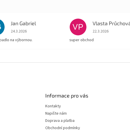
Jan Gabriel
Vlasta Průchov
G
VP
Hodnocení obchodu je 5 z 5 hvězdiček.
Hodnocení obchodu je
24.3.2026
22.3.2026
padlo na výbornou.
super obchod
Informace pro vás
Kontakty
Napište nám
Doprava a platba
Obchodní podmínky