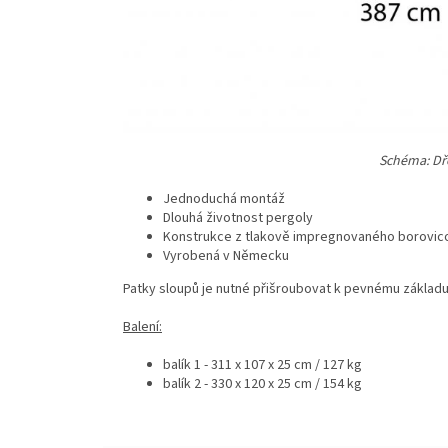
Schéma: Dř
Jednoduchá montáž
Dlouhá životnost pergoly
Konstrukce z tlakově impregnovaného borovic
Vyrobená v Německu
Patky sloupů je nutné přišroubovat k pevnému základu 
Balení:
balík 1 - 311 x 107 x 25 cm / 127 kg
balík 2 - 330 x 120 x 25 cm / 154 kg