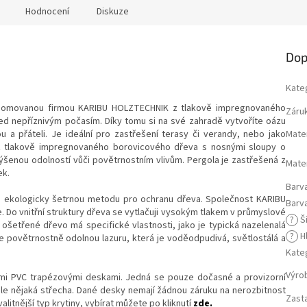
Hodnocení
Diskuze
Dop
Kate
enomovanou firmou KARIBU HOLZTECHNIK z tlakově impregnovaného
Záru
ed nepříznivým počasím. Díky tomu si na své zahradě vytvoříte oázu
u a přáteli. Je ideální pro zastřešení terasy či verandy, nebo jako
Mate
 z tlakově impregnovaného borovicového dřeva s nosnými sloupy o
ýšenou odolností vůči povětrnostním vlivům. Pergola je zastřešená z
Mater
ek.
Barv
a ekologicky šetrnou metodu pro ochranu dřeva. Společnost KARIBU
Barv
. Do vnitřní struktury dřeva se vytlačuji vysokým tlakem v průmyslové
?
Ší
ošetřené dřevo má specifické vlastnosti, jako je typická nazelenalá
?
H
 povětrnostně odolnou lazuru, která je voděodpudivá, světlostálá a
Kate
Výro
mi PVC trapézovými deskami. Jedná se pouze dočasné a provizorní
le nějaká střecha. Dané desky nemají žádnou záruku na nerozbitnost
Zast
litnější typ krytiny, vybírat můžete po kliknutí
zde.