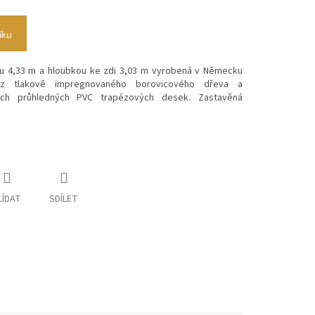
íku
ou 4,33 m a hloubkou ke zdi 3,03 m vyrobená v Německu
z
tlakově impregnovaného borovicového dřeva a
ých průhledných PVC trapézových desek. Zastavěná
LÍDAT
SDÍLET