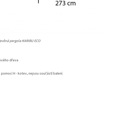
evěná pergola KARIBU ECO
ového dřeva
pomocí H - kotev, nejsou součástí balení.