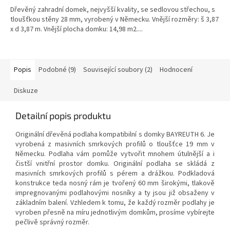
Dřevěný zahradní domek, nejvyšší kvality, se sedlovou střechou, s
tloušťkou stěny 28 mm, vyrobený v Německu. Vnější rozměry: š 3,87
x d 3,87 m. Vnější plocha domku: 14,98 m2....
Popis
Podobné (9)
Související soubory (2)
Hodnocení
Diskuze
Detailní popis produktu
Originální dřevěná podlaha kompatibilní s domky BAYREUTH 6. Je
vyrobená z masivních smrkových profilů o tloušťce 19 mm v
Německu. Podlaha vám pomůže vytvořit mnohem útulnější a i
čistší vnitřní prostor domku. Originální podlaha se skládá z
masivních smrkových profilů s pérem a drážkou. Podkladová
konstrukce teda nosný rám je tvořený 60 mm širokými, tlakově
impregnovanými podlahovými nosníky a ty jsou již obsaženy v
základním balení. Vzhledem k tomu, že každý rozměr podlahy je
vyroben přesně na míru jednotlivým domkům, prosíme vybírejte
pečlivě správný rozměr.