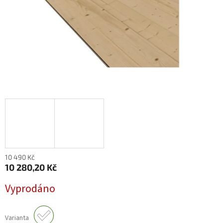
10 490 Kč
10 280,20 Kč
Měrná
Vyprodáno
cena:
Varianta