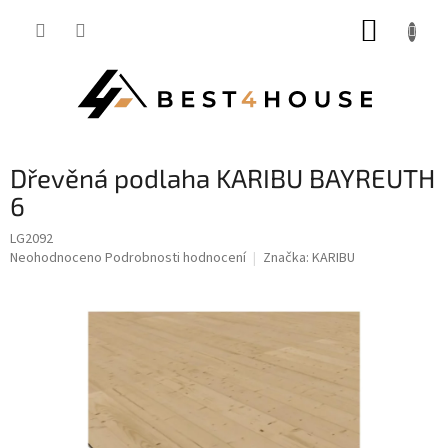
Přejít
NÁKUP
na
obsah
KOŠÍK
Dřevěná podlaha KARIBU BAYREUTH
6
LG2092
Průměrné
Neohodnoceno
Podrobnosti hodnocení
Značka:
KARIBU
hodnocení
produktu
je
0,0
z
5
hvězdiček.