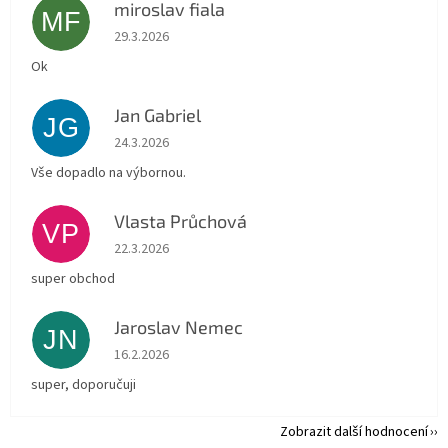
miroslav fiala
MF
Hodnocení obchodu je 5 z 5 hvězdiček.
29.3.2026
Ok
Jan Gabriel
JG
Hodnocení obchodu je 5 z 5 hvězdiček.
24.3.2026
Vše dopadlo na výbornou.
Vlasta Průchová
VP
Hodnocení obchodu je 5 z 5 hvězdiček.
22.3.2026
super obchod
Jaroslav Nemec
JN
Hodnocení obchodu je 5 z 5 hvězdiček.
16.2.2026
super, doporučuji
Zobrazit další hodnocení