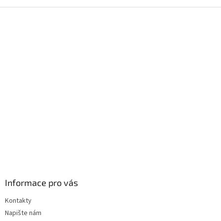
Z
á
p
a
t
í
Informace pro vás
Kontakty
Napište nám