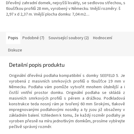
Dřevěný zahradní domek, nejvyšší kvality, se sedlovou střechou, s
tloušťkou profilů 28 mm, vyrobený v Německu. Vnější rozměry: š
2,97 x d 2,37 m. Vnější plocha domku: 7,04 m2....
Popis
Podobné (7)
Související soubory (2)
Hodnocení
Diskuze
Detailní popis produktu
Originální dřevěná podlaha kompatibilní s domky SEEFELD 5. Je
vyrobená z masivních smrkových profilů o tloušťce 19 mm v
Německu. Podlaha vám pomůže vytvořit mnohem útulnější a i
čistší vnitřní prostor domku. Originální podlaha se skládá z
masivních smrkových profilů s pérem a drážkou. Podkladová
konstrukce teda nosný rám je tvořený 60 mm širokými, tlakově
impregnovanými podlahovými nosníky a ty jsou již obsaženy v
základním balení. Vzhledem k tomu, že každý rozměr podlahy je
vyroben přesně na míru jednotlivým domkům, prosíme vybírejte
pečlivě správný rozměr.