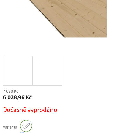
7 690 Kč
6 028,96 Kč
Měrná
Dočasně vyprodáno
cena:
Varianta