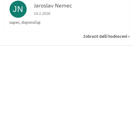
Jaroslav Nemec
JN
Hodnocení obchodu je 5 z 5 hvězdiček.
16.2.2026
super, doporučuji
Zobrazit další hodnocení
Z
á
p
a
t
í