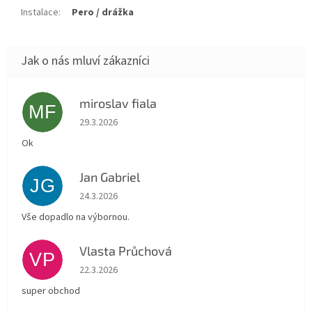
Instalace
:
Pero / drážka
miroslav fiala
MF
Hodnocení obchodu je 5 z 5 hvězdiček.
29.3.2026
Ok
Jan Gabriel
JG
Hodnocení obchodu je 5 z 5 hvězdiček.
24.3.2026
Vše dopadlo na výbornou.
Vlasta Průchová
VP
Hodnocení obchodu je 5 z 5 hvězdiček.
22.3.2026
super obchod