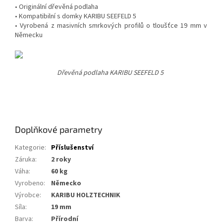
• Originální dřevěná podlaha
• Kompatibilní s domky KARIBU SEEFELD 5
• Vyrobená z masivních smrkových profilů o tloušťce 19 mm v
Německu
Dřevěná podlaha KARIBU SEEFELD 5
Doplňkové parametry
Kategorie
:
Příslušenství
Záruka
:
2 roky
Váha
:
60 kg
Vyrobeno
:
Německo
Výrobce
:
KARIBU HOLZTECHNIK
Síla
:
19 mm
Barva
:
Přírodní