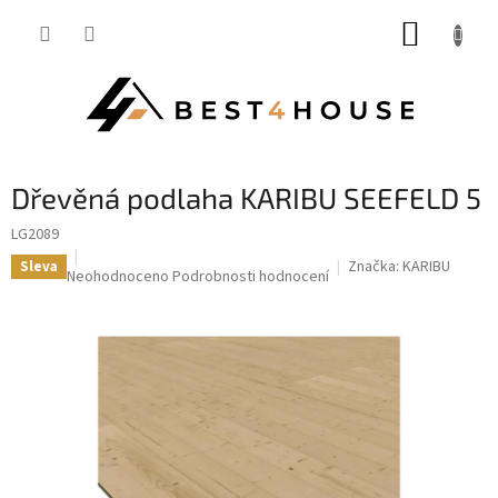
Přejít
NÁKUP
na
obsah
KOŠÍK
Dřevěná podlaha KARIBU SEEFELD 5
LG2089
Značka:
KARIBU
Sleva
Průměrné
Neohodnoceno
Podrobnosti hodnocení
hodnocení
produktu
je
0,0
z
5
hvězdiček.