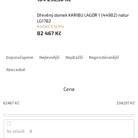
dřevěný domek KARIBU LAGOR 1 (44982) natur
LG1782
Dodání 4 týdny
82 467 Kč
Ř
a
Doporučujeme
Nejlevnější
Nejdražší
Nejprodávanější
z
e
Abecedně
n
í
Cena
p
r
82467
Kč
104297
Kč
o
d
u
k
t
Na skladě
0