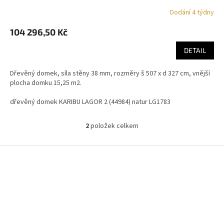
Dodání 4 týdny
104 296,50 Kč
DETAIL
Dřevěný domek, síla stěny 38 mm, rozměry š 507 x d 327 cm, vnější
plocha domku 15,25 m2.
dřevěný domek KARIBU LAGOR 2 (44984) natur LG1783
2
položek celkem
O
v
l
Z
á
á
d
p
a
a
c
t
í
í
p
r