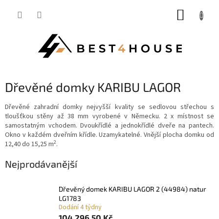
Přejít
NÁKUP
na
obsah
KOŠÍK
Dřevěné domky KARIBU LAGOR
Dřevěné zahradní domky nejvyšší kvality se sedlovou střechou s
tloušťkou stěny až 38 mm vyrobené v Německu. 2 x místnost se
samostatným vchodem.
Dvoukřídlé a jednokřídlé dveře na pantech.
Okno v každém dveřním křídle. Uzamykatelné. Vnější plocha domku od
2
12,40 do 15,25 m
.
Nejprodávanější
dřevěný domek KARIBU LAGOR 2 (44984) natur
LG1783
Dodání 4 týdny
104 296,50 Kč