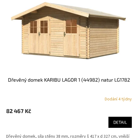
s
p
r
o
d
u
k
t
ů
dřevěný domek KARIBU LAGOR 1 (44982) natur LG1782
Dodání 4 týdny
82 467 Kč
DETAIL
Dřevěný domek, síla stěny 38 mm, rozměry š 417 x d 327 cm, vnější