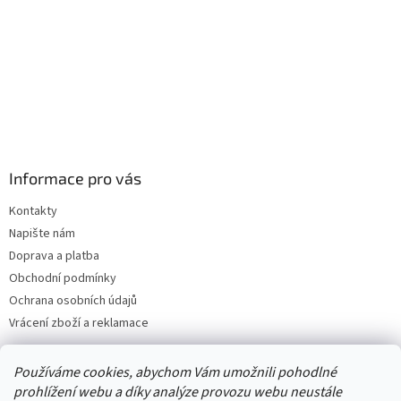
v
k
y
v
ý
p
i
s
u
Informace pro vás
Kontakty
Napište nám
Doprava a platba
Obchodní podmínky
Ochrana osobních údajů
Vrácení zboží a reklamace
Používáme cookies, abychom Vám umožnili pohodlné
prohlížení webu a díky analýze provozu webu neustále