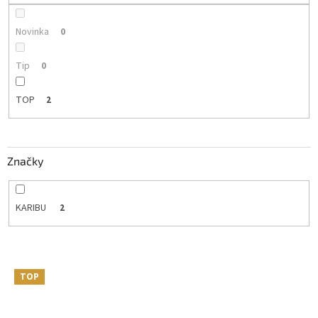
ů
Novinka
0
Tip
0
TOP
2
Značky
KARIBU
2
V
TOP
ý
p
i