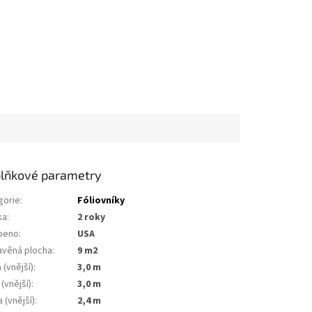
lňkové parametry
gorie
:
Fóliovníky
ka
:
2 roky
beno
:
USA
avěná plocha
:
9 m2
 (vnější)
:
3,0 m
 (vnější)
:
3,0 m
 (vnější)
:
2,4 m