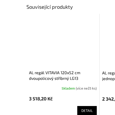
Související produkty
AL regál VITAVIA 120x52 cm
AL regál VITAVIA 120x52 cm
dvoupolicový stříbrný LG13
jednop
Skladem
(
více než5 ks
)
3 518,20 Kč
2 342
DETAIL