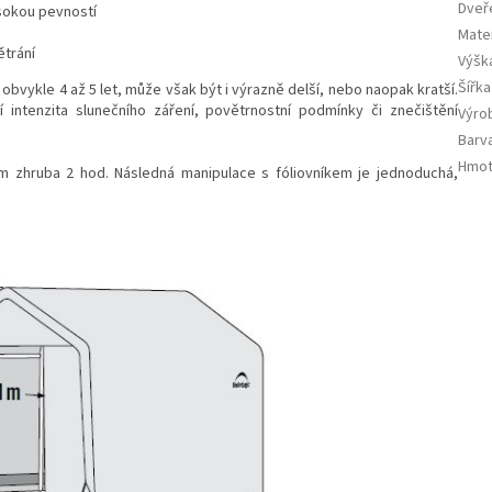
Dveř
ysokou pevností
Mate
ětrání
Výšk
Šířka
obvykle 4 až 5 let, může však být i výrazně delší, nebo naopak kratší.
í intenzita slunečního záření, povětrnostní podmínky či znečištění
Výro
Barv
Hmot
ám zhruba 2 hod. Následná manipulace s fóliovníkem je jednoduchá,