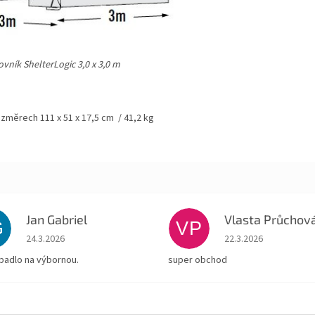
vník ShelterLogic 3,0 x 3,0 m
ozměrech 111 x 51 x 17,5 cm / 41,2 kg
Jan Gabriel
Vlasta Průchov
G
VP
Hodnocení obchodu je 5 z 5 hvězdiček.
Hodnocení obchodu je
24.3.2026
22.3.2026
padlo na výbornou.
super obchod