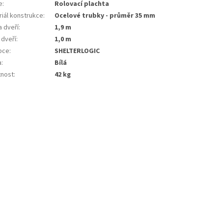
e
:
rolovací plachta
riál konstrukce
:
ocelové trubky - průměr 35 mm
a dveří
:
1,9 m
 dveří
:
1,0 m
bce
:
SHELTERLOGIC
a
:
bílá
nost
:
42 kg