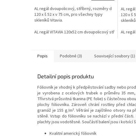
AL regál dvoupolicový, stříbrný, rozměry d
AL regál
120 x š 52 x v 75 cm, pro všechny typy
120 x š 
skleníků Vitavia.
skleníků 
AL regál VITAVIA 120x52 cm dvoupolicový stříbrný LG13
AL regál
Popis
Podobné (3)
Související soubory (1)
Detailní popis produktu
Fóliovník je vhodný k
předpěstování sadby nebo prodl
je vyrobena z ocelových trubek o průměru 35 mm, 
Třívrstvá průsvitná tkanina (PE folie) s částečnou ob
plochy fóliovníku. Zároveň chrání rostliny před chla
gramáž je 155 g/m². Větrání je zajištěno otvory na p
stěně. Vstup do fóliovníku se nachází v přední části
plachty jsou vodotěsné. Součástí balení jsou i kotvící 
Kvalitní americký fóliovník