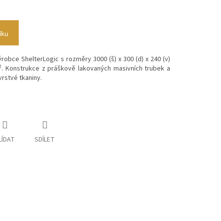
íku
robce ShelterLogic s rozměry 3000 (š) x 300 (d) x 240 (v)
2
. Konstrukce z práškově lakovaných masivních trubek a
vrstvé tkaniny.
LÍDAT
SDÍLET