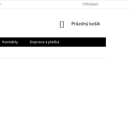
PODMÍNKY
OCHRANA OSOBNÍCH ÚDAJŮ
Přihlášení
VRÁCENÍ ZBOŽÍ A REKLAMAC
NÁKUPNÍ
Prázdný košík
KOŠÍK
Kontakty
Doprava a platba