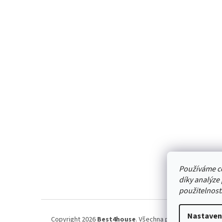
Z
á
p
a
t
í
Používáme c
díky analýze
použitelnost
Nastaven
Copyright 2026
Best4house
. Všechna práva vyhrazena.