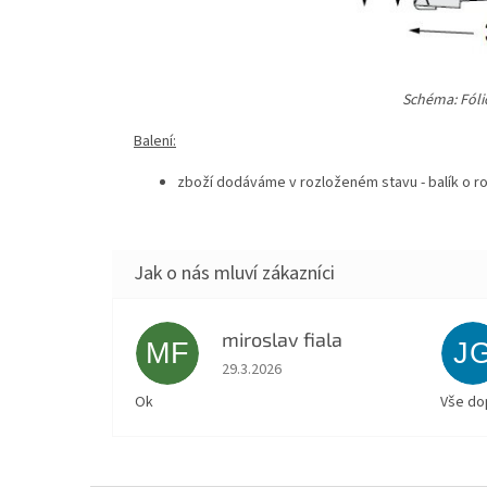
Schéma: Fólio
Balení:
zboží
dodáváme v rozloženém stavu -
balík o r
miroslav fiala
MF
J
Hodnocení obchodu je 5 z 5 hvězdiček.
29.3.2026
Ok
Vše do