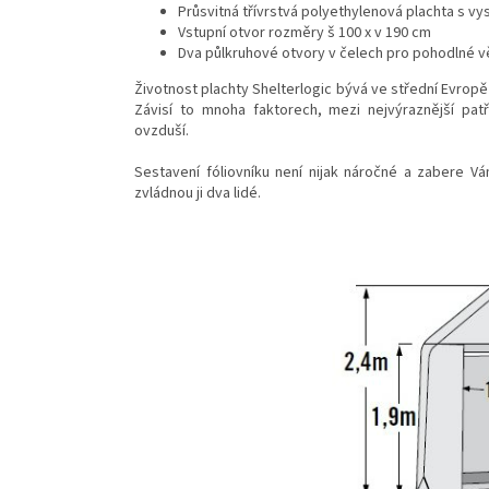
Průsvitná třívrstvá polyethylenová plachta s v
Vstupní otvor rozměry š 100 x v 190 cm
Dva půlkruhové otvory v čelech pro pohodlné v
Životnost plachty Shelterlogic bývá ve střední Evropě 
Závisí to mnoha faktorech, mezi nejvýraznější patř
ovzduší.
Sestavení fóliovníku není nijak náročné a zabere V
zvládnou ji dva lidé.