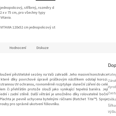
 jednopolicový, stříbrný, rozměry d
52 x v 75 cm, pro všechny typy
Vitavia.
 VITAVIA 120x52 cm jednopolicový stříbrný LG14
Hodnocení
Diskuze
Dop
oužení pěstitelské sezóny na Vaši zahradě. Jeho masivní konstrukce
Kate
které díky povrchové úpravě práškovým nástřikem odolají korozi.
Záru
oustrannou UV ochranou, rovnoměrně rozptyluje sluneční záření do celé
Vyro
dem či přehřátím protože slouží jako vynikající tepelná bariéra. Její
Zast
řední i zadní stěně. Další větrání je umožněno díky rolovatelné boční
. Plachta je pevně uchycena bytelnými ráčnami (Ratchet Tite™). Spoje
Délka
šrouby pro správné ukotvení fóliovníku.
Šířka
Výška