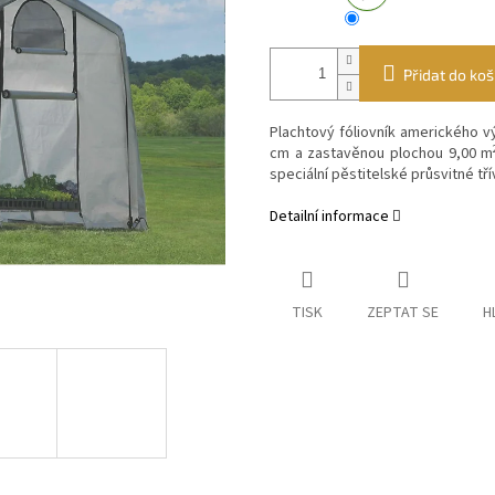
Přidat do koš
Plachtový fóliovník amerického vý
cm a zastavěnou plochou 9,00 m
s
peciální
pěstitelské průsvitné tří
Detailní informace
TISK
ZEPTAT SE
H