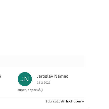
á
Jaroslav Nemec
JN
 5 z 5 hvězdiček.
Hodnocení obchodu je 5 z 5 hvězdiček.
16.2.2026
super, doporučuji
Zobrazit další hodnocení