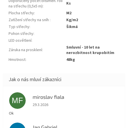
Doporučený počet bitumen. rolí
ks
na střechu (0,5x5 m)
:
Plocha střechy
:
m2
Zatížení střechy na sníh
:
kg/m2
Typ střechy
:
šikmá
Pohon střechy
:
LED osvětlení
:
smluvní - 10 let na
Záruka na prosklení
:
nerozbitnost krupobitím
Hmotnost
:
48kg
miroslav fiala
MF
Hodnocení obchodu je 5 z 5 hvězdiček.
29.3.2026
Ok
Jan Gabriel