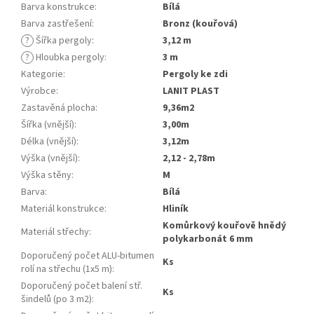
Barva konstrukce
:
Bílá
Barva zastřešení
:
Bronz (kouřová)
?
Šířka pergoly
:
3,12 m
?
Hloubka pergoly
:
3 m
Kategorie
:
pergoly ke zdi
Výrobce
:
LANIT PLAST
Zastavěná plocha
:
9,36m2
Šířka (vnější)
:
3,00m
Délka (vnější)
:
3,12m
Výška (vnější)
:
2,12 - 2,78m
Výška stěny
:
m
Barva
:
bílá
Materiál konstrukce
:
hliník
komůrkový kouřově hnědý
Materiál střechy
:
polykarbonát 6 mm
Doporučený počet ALU-bitumen
ks
rolí na střechu (1x5 m)
:
Doporučený počet balení stř.
ks
šindelů (po 3 m2)
: