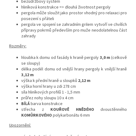
bezúdržbový systém
hliníková konstrukce => dlouhá životnost pergoly
pergola může sloužit jako prostor vhodný pro relaxaci pro
posezení s přáteli
pergola ve spojení se zahradním grilem vytvoří ve chvílích
přípravy pokrmů především pro muže neodolatelnou část
zahrady
Rozměry:
hloubka k domu od fasády k hraně pergoly
3,0 m
(celkově
se sloupy)
délka podél domu od vnější hrany pergoly k vnější hraně
3,12 m
výška k přední hraně u sloupků
2,12 m
výška horní hrany u zdi 278 cm
síla hliníkových profilů 1 - 1,5 mm
průřez nohy sloupu 10 x 4 cm
BÍLÁ
barva konstrukce
střecha z
KOUŘOVĚ HNĚDÉHO
dvoustěnného
KOMŮRKOVÉHO
polykarbonátu 6 mm
Upozornění: