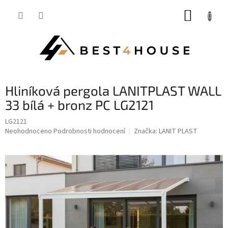
Přejít
NÁKUP
na
obsah
KOŠÍK
hliníková pergola LANITPLAST WALL
33 bílá + bronz PC LG2121
LG2121
Průměrné
Neohodnoceno
Podrobnosti hodnocení
Značka:
LANIT PLAST
hodnocení
produktu
je
0,0
z
5
hvězdiček.