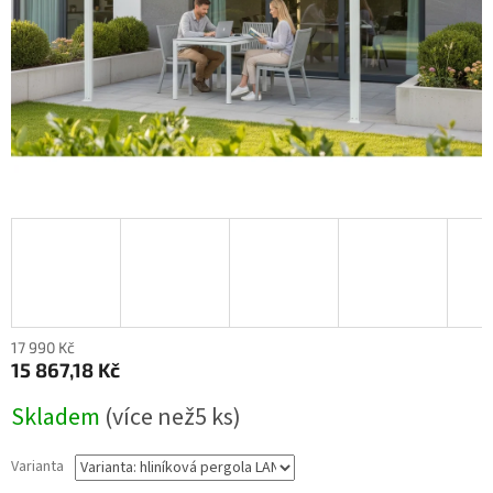
17 990 Kč
15 867,18 Kč
Měrná
Skladem
(
více než5 ks
)
cena:
Varianta