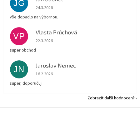
JG
Hodnocení obchodu je 5 z 5 hvězdiček.
24.3.2026
Vše dopadlo na výbornou.
Vlasta Průchová
VP
Hodnocení obchodu je 5 z 5 hvězdiček.
22.3.2026
super obchod
Jaroslav Nemec
JN
Hodnocení obchodu je 5 z 5 hvězdiček.
16.2.2026
super, doporučuji
Zobrazit další hodnocení
Z
á
p
a
t