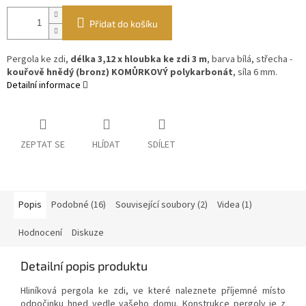
Přidat do košíku
Pergola ke zdi,
délka 3,12 x hloubka ke zdi 3 m
, barva bílá, střecha -
kouřově hnědý (bronz) KOMŮRKOVÝ polykarbonát
, síla 6 mm.
Detailní informace
ZEPTAT SE
HLÍDAT
SDÍLET
Popis
Podobné (16)
Související soubory (2)
Videa (1)
Hodnocení
Diskuze
Detailní popis produktu
Hliníková pergola ke zdi, ve které naleznete příjemné místo
odpočinku hned vedle vašeho domu. Konstrukce pergoly je z