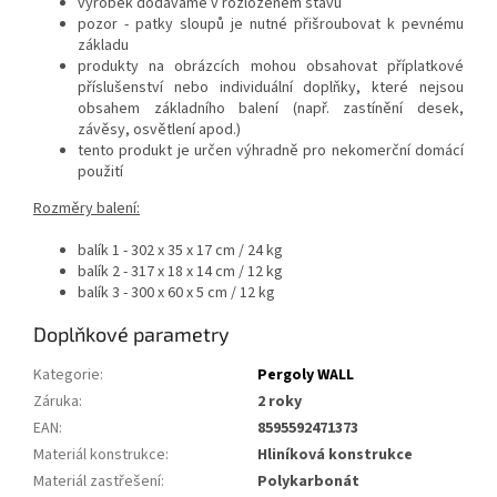
výrobek dodáváme v rozloženém stavu
pozor - patky sloupů je nutné přišroubovat k pevnému
základu
produkty na obrázcích mohou obsahovat příplatkové
příslušenství nebo individuální doplňky, které nejsou
obsahem základního balení (např. zastínění desek,
závěsy, osvětlení apod.)
tento produkt je určen výhradně pro nekomerční domácí
použití
Rozměry balení:
balík 1 - 302 x 35 x 17 cm / 24 kg
balík 2 - 317 x 18 x 14 cm / 12 kg
balík 3 - 300 x 60 x 5 cm / 12 kg
Doplňkové parametry
Kategorie
:
Pergoly WALL
Záruka
:
2 roky
EAN
:
8595592471373
Materiál konstrukce
:
Hliníková konstrukce
Materiál zastřešení
:
Polykarbonát