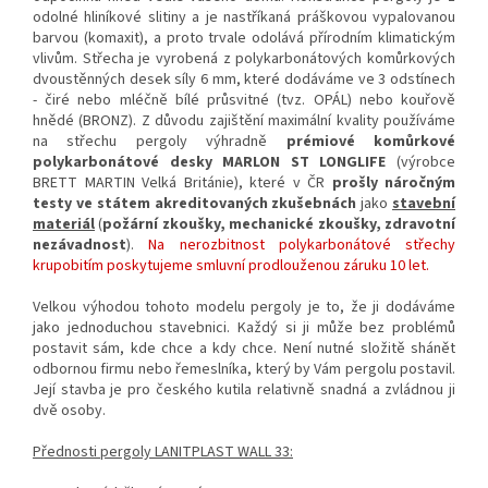
odolné hliníkové slitiny a je nastříkaná práškovou vypalovanou
barvou (komaxit), a proto trvale odolává přírodním klimatickým
vlivům. Střecha je vyrobená z polykarbonátových komůrkových
dvoustěnných desek síly 6 mm, které dodáváme ve 3 odstínech
- čiré nebo mléčně bílé průsvitné (tvz. OPÁL) nebo kouřově
hnědé (BRONZ). Z důvodu zajištění maximální kvality používáme
na střechu pergoly výhradně
prémiové komůrkové
polykarbonátové desky MARLON ST LONGLIFE
(výrobce
BRETT MARTIN Velká Británie), které v ČR
prošly náročným
testy ve státem akreditovaných zkušebnách
jako
stavební
materiál
(
požární zkoušky, mechanické zkoušky, zdravotní
nezávadnost
).
Na nerozbitnost polykarbonátové střechy
krupobitím poskytujeme s
mluvní prodlouženou záruku 10 let.
Velkou výhodou tohoto modelu pergoly je to, že ji dodáváme
jako jednoduchou stavebnici. Každý si ji může bez problémů
postavit sám, kde chce a kdy chce. Není nutné složitě shánět
odbornou firmu nebo řemeslníka, který by Vám pergolu postavil.
Její stavba je pro českého kutila relativně snadná a zvládnou ji
dvě osoby.
Přednosti pergoly LANITPLAST WALL 33: