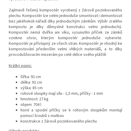
Zajímavě řešený kompostér vyrobený z žárově pozinkovaného
plechu. Kompostér lze velmi jednoduše smontovat i demontovat
bez jakéhokoli nářadí díky jednoduchým zámkům. Výběr zralého
kompostu je díky důmyslné konstrukci velmi jednoduchý.
Kompostér nemá dvířka ani víko, vysunutím příček ze zámků
vznikne otvor, kterým kompostér jednoduše vyberete.
Kompostér je přístupný ze všech stran. Kompostér je vhodný ke
kompostování především velmi vhlkých materiálů, a to díky
provzdušňovacím mezerám po celé délce svého pláště.
Krátký popis:
šířka: 92 cm
délka: 92 cm
výška: 85 cm
rohové sloupky mají sílu - 1,5 mm, příčky - 1 mm
hmotnost: 27 kg
objem: 704 l
horní a spodní příčky se k rohovým sloupkům montují
pomocí šroubů s matkou
konstrukce z žárově pozinkovaného plechu