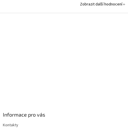
Zobrazit další hodnocení
Z
á
p
a
t
í
Informace pro vás
Kontakty