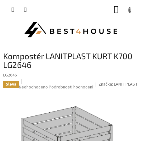
Přejít
NÁKUP
na
obsah
KOŠÍK
kompostér LANITPLAST KURT K700
LG2646
LG2646
Značka:
LANIT PLAST
Sleva
Průměrné
Neohodnoceno
Podrobnosti hodnocení
hodnocení
produktu
je
0,0
z
5
hvězdiček.