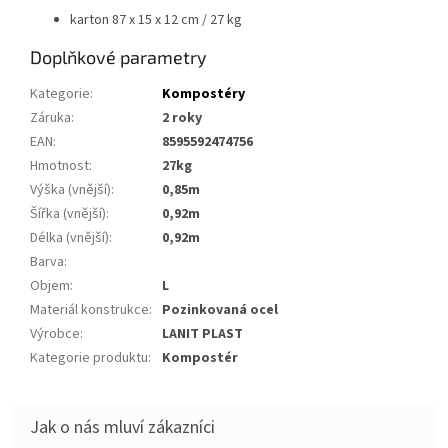
karton 87 x 15 x 12 cm / 27 kg
Doplňkové parametry
Kategorie
:
Kompostéry
Záruka
:
2 roky
EAN
:
8595592474756
Hmotnost
:
27kg
Výška (vnější)
:
0,85m
Šířka (vnější)
:
0,92m
Délka (vnější)
:
0,92m
Barva
:
Objem
:
L
Materiál konstrukce
:
pozinkovaná ocel
Výrobce
:
LANIT PLAST
Kategorie produktu
:
kompostér