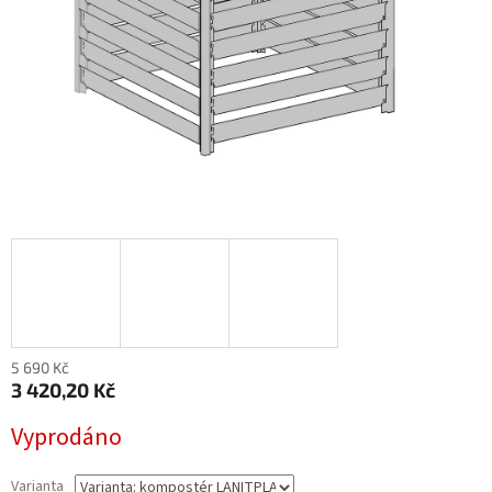
5 690 Kč
3 420,20 Kč
Měrná
Vyprodáno
cena:
Varianta