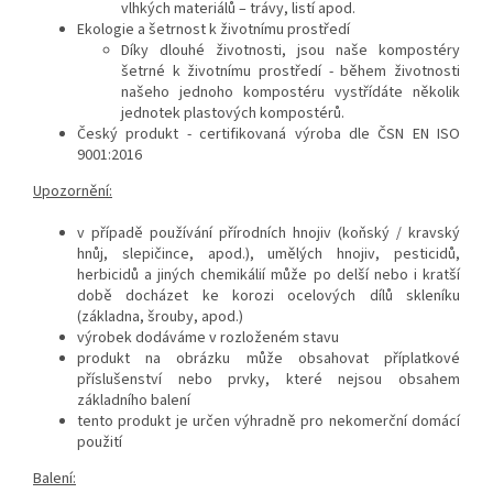
vlhkých materiálů – trávy, listí apod.
Ekologie a šetrnost k životnímu prostředí
Díky dlouhé životnosti, jsou naše kompostéry
šetrné k životnímu prostředí - během životnosti
našeho jednoho kompostéru vystřídáte několik
jednotek plastových kompostérů.
Český produkt - certifikovaná výroba dle ČSN EN ISO
9001:2016
Upozornění:
v případě používání přírodních hnojiv (koňský / kravský
hnůj, slepičince, apod.), umělých hnojiv, pesticidů,
herbicidů a jiných chemikálií může po delší nebo i kratší
době docházet ke korozi ocelových dílů skleníku
(základna, šrouby, apod.)
výrobek dodáváme v rozloženém stavu
produkt na obrázku může obsahovat příplatkové
příslušenství nebo prvky, které nejsou obsahem
základního balení
tento produkt je určen výhradně pro nekomerční domácí
použití
Balení: