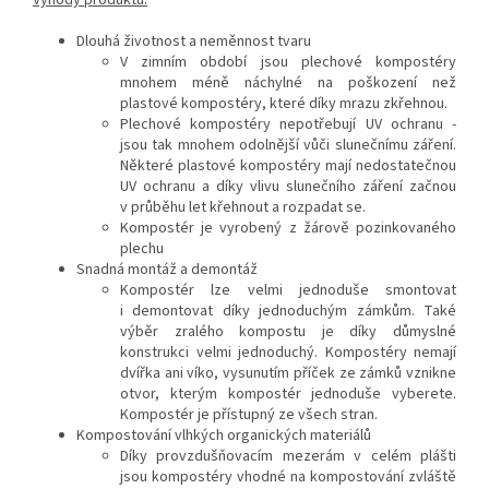
Výhody produktu:
Dlouhá životnost a neměnnost tvaru
V zimním období jsou plechové kompostéry
mnohem méně náchylné na poškození než
plastové kompostéry, které díky mrazu zkřehnou.
Plechové kompostéry nepotřebují UV ochranu -
jsou tak mnohem odolnější vůči slunečnímu záření.
Některé plastové kompostéry mají nedostatečnou
UV ochranu a díky vlivu slunečního záření začnou
v průběhu let křehnout a rozpadat se.
Kompostér je vyrobený z žárově pozinkovaného
plechu
Snadná montáž a demontáž
Kompostér lze velmi jednoduše smontovat
i demontovat díky jednoduchým zámkům. Také
výběr zralého kompostu je díky důmyslné
konstrukci velmi jednoduchý. Kompostéry nemají
dvířka ani víko, vysunutím příček ze zámků vznikne
otvor, kterým kompostér jednoduše vyberete.
Kompostér je přístupný ze všech stran.
Kompostování vlhkých organických materiálů
Díky provzdušňovacím mezerám v celém plášti
jsou kompostéry vhodné na kompostování zvláště