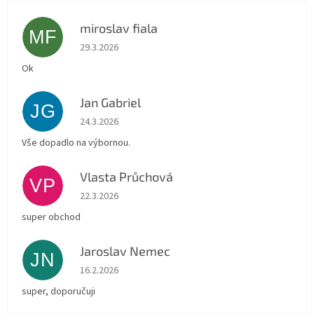
miroslav fiala
MF
Hodnocení obchodu je 5 z 5 hvězdiček.
29.3.2026
Ok
Jan Gabriel
JG
Hodnocení obchodu je 5 z 5 hvězdiček.
24.3.2026
Vše dopadlo na výbornou.
Vlasta Průchová
VP
Hodnocení obchodu je 5 z 5 hvězdiček.
22.3.2026
super obchod
Jaroslav Nemec
JN
Hodnocení obchodu je 5 z 5 hvězdiček.
16.2.2026
super, doporučuji