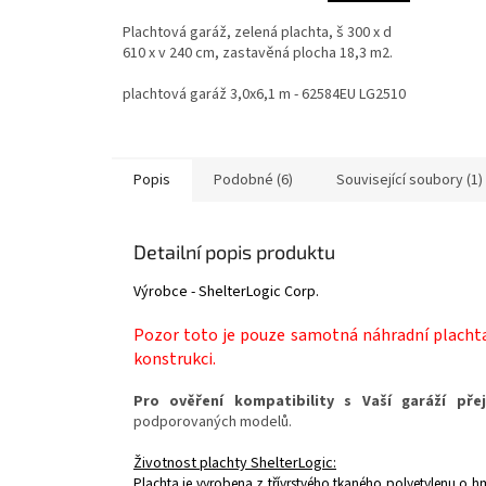
Plachtová garáž, zelená plachta, š 300 x d
610 x v 240 cm, zastavěná plocha 18,3 m2.
plachtová garáž 3,0x6,1 m - 62584EU LG2510
Popis
Podobné (6)
Související soubory (1)
Detailní popis produktu
Výrobce - ShelterLogic Corp.
Pozor toto je pouze samotná náhradní placht
konstrukci.
Pro ověření kompatibility s Vaší garáží př
podporovaných modelů.
Životnost plachty ShelterLogic:
Plachta je vyrobena z třívrstvého tkaného polyetylenu o h