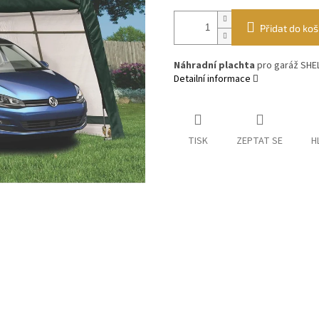
Přidat do koš
Náhradní plachta
pro garáž SHEL
Detailní informace
TISK
ZEPTAT SE
H