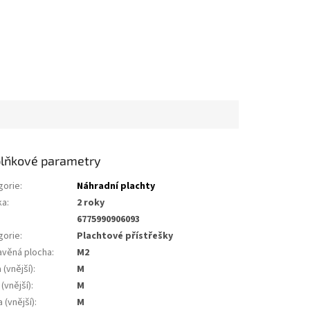
lňkové parametry
gorie
:
Náhradní plachty
ka
:
2 roky
6775990906093
gorie
:
Plachtové přístřešky
avěná plocha
:
m2
 (vnější)
:
m
 (vnější)
:
m
 (vnější)
:
m