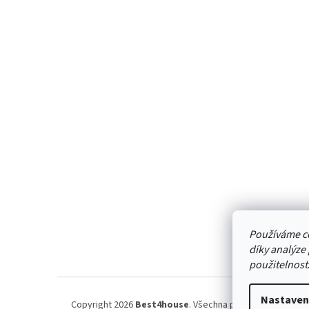
Z
á
p
a
t
í
Používáme c
díky analýze
použitelnost
Nastaven
Copyright 2026
Best4house
. Všechna práva vyhrazena.