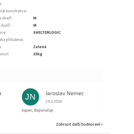
e
:
riál konstrukce
:
a dveří
:
m
 dveří
:
m
bce
:
SHELTERLOGIC
aha přibalena
:
a
:
zelená
nost
:
15kg
á
Jaroslav Nemec
JN
 5 z 5 hvězdiček.
Hodnocení obchodu je 5 z 5 hvězdiček.
16.2.2026
super, doporučuji
Zobrazit další hodnocení