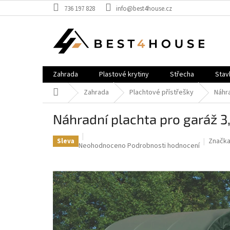
Přejít
736 197 828
info@best4house.cz
na
obsah
Zahrada
Plastové krytiny
Střecha
Stav
Domů
Zahrada
Plachtové přístřešky
Náhra
náhradní plachta pro garáž
Značka
Sleva
Průměrné
Neohodnoceno
Podrobnosti hodnocení
hodnocení
produktu
je
0,0
z
5
hvězdiček.