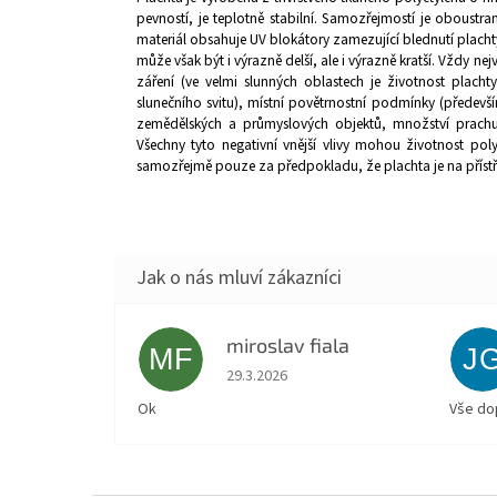
pevností, je teplotně stabilní. Samozřejmostí je oboustran
materiál obsahuje UV blokátory zamezující blednutí plachty.
může však být i výrazně delší, ale i výrazně kratší. Vždy nejv
záření (ve velmi slunných oblastech je životnost pla
slunečního svitu), místní povětrnostní podmínky (především
zemědělských a průmyslových objektů, množství prachu
Všechny tyto negativní vnější vlivy mohou životnost pol
samozřejmě pouze za předpokladu, že plachta je na příst
miroslav fiala
MF
J
Hodnocení obchodu je 5 z 5 hvězdiček.
29.3.2026
Ok
Vše do