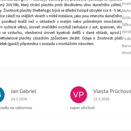
Dveř
ný 2UV filtr, který chrání plachtu proti škodlivému vlivu slunečního záření,
 Životnost plachty Shelterlogic bývá ve střední Evropě obvykle cca 4 - 5 let,
Mate
íce záleží na vnějších vlivech v místě instalace, jako jsou intenzita slunečního
Výšk
chty poněkud kratší než v oblastech s malým nebo průměrným množstvím
Šířka
 rychlost větru), úroveň znečištění ovzduší (exhalace z aut, spaloven, vliv
Výro
 ve vzduchu, všeobecná úroveň kyselosti dešťů v dané oblasti, apod.).
yethylenové plachty zásadním způsobem zkrátit. Údaje o životnosti platí
Podl
řešek (garáž) připevněna v souladu s montážním návodem.
Barv
Hmot
Jan Gabriel
Vlasta Průchov
G
VP
Hodnocení obchodu je 5 z 5 hvězdiček.
Hodnocení obchodu je
24.3.2026
22.3.2026
padlo na výbornou.
super obchod