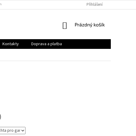
PODMÍNKY
OCHRANA OSOBNÍCH ÚDAJŮ
Přihlášení
VRÁCENÍ ZBOŽÍ A REKLAMAC
NÁKUPNÍ
Prázdný košík
KOŠÍK
Kontakty
Doprava a platba
)