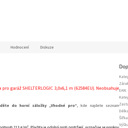
Hodnocení
Diskuze
Dop
Kate
Záru
a pro garáž SHELTERLOGIC 3,0x6,1 m (62584EU). Neobsahuje
EAN
:
Kate
Zast
ejděte do horní záložky „Vhodné pro“
, kde najdete seznam
Délka
Šířka
Výška
motnosti 213 g/m². Plachta je odolná proti protržení, vyznačuje se vysokou