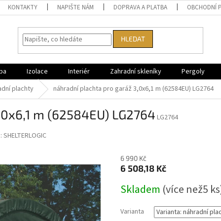
KONTAKTY
NAPIŠTE NÁM
DOPRAVA A PLATBA
OBCHODNÍ 
HLEDAT
ba
Izolace
Interiér
Zahradní skleníky
Pergoly
dní plachty
náhradní plachta pro garáž 3,0x6,1 m (62584EU) LG2764
 3,0x6,1 m (62584EU) LG2764
LG2764
:
SHELTERLOGIC
6 990 Kč
6 508,18 Kč
Měrná
Skladem
(
více než5 ks
cena:
Varianta