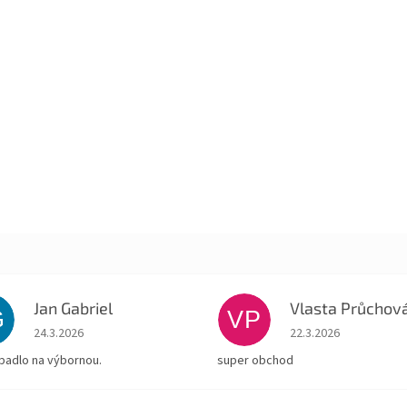
Jan Gabriel
Vlasta Průchov
G
VP
Hodnocení obchodu je 5 z 5 hvězdiček.
Hodnocení obchodu je
24.3.2026
22.3.2026
padlo na výbornou.
super obchod