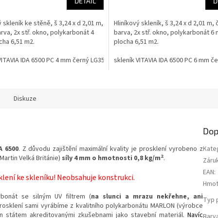
DETAIL
D
ý skleník ke stěně, š 3,24 x d 2,01 m,
Hliníkový skleník, š 3,24 x d 2,01 m,
rva, 2x stř. okno, polykarbonát 4
barva, 2x stř. okno, polykarbonát 6
cha 6,51 m2.
plocha 6,51 m2.
VITAVIA IDA 6500 PC 4 mm černý LG3549
skleník VITAVIA IDA 6500 PC 6 mm č
Diskuze
Dop
A 6500
. Z důvodu zajištění maximální kvality je prosklení vyrobeno z
Kate
2
rtin Velká Británie)
síly 4 mm o hmotnosti 0,8 kg/m
.
Záru
EAN
:
lení ke skleníku! Neobsahuje konstrukci.
Hmot
rbonát se silným UV filtrem (
na slunci a mrazu nekřehne, ani
Typ p
i prosklení sami vyrábíme z kvalitního polykarbonátu MARLON (výrobce
ván státem akreditovanými zkušebnami jako stavební materiál.
Navíc
Barv