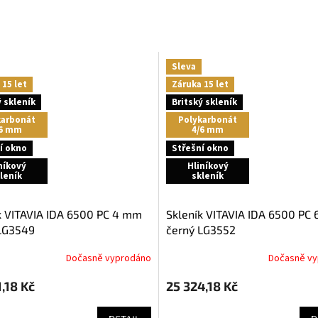
Sleva
 15 let
Záruka 15 let
ý skleník
Britský skleník
karbonát
Polykarbonát
/6 mm
4/6 mm
í okno
Střešní okno
níkový
Hliníkový
leník
skleník
skleník VITAVIA IDA 6500 PC 6 mm
LG3549
černý LG3552
Dočasně vyprodáno
Dočasně v
,18 Kč
25 324,18 Kč