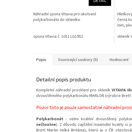
DETAIL
Náhradní spona Vitavia pro ukotvení
Hliníkov
polykarbonátu do skleníku.
černá ba
mm, plo
spona Vitavia č. 1011 LG1952
skleník 
Popis
Související soubory (5)
Hodnocení
Detailní popis produktu
Kompletní náhradní prosklení pro skleník
VITAVIA ID
dvoustěnného polykarbonátu MARLON (výrobce Brett Ma
Pozor toto je pouze samostatné náhradní prosk
Polykarbonát
- velmi kvalitní dvoustěnný polyka
nežloutne
). Z důvodu zajištění maximální kvality s
Brett Martin Velká Británie), který je v ČR otesto