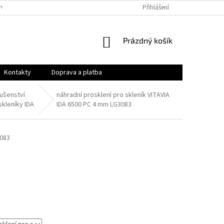
PODMÍNKY
OCHRANA OSOBNÍCH ÚDAJŮ
Přihlášení
VRÁCENÍ ZBOŽÍ A REKLAMAC
NÁKUPNÍ
Prázdný košík
KOŠÍK
Kontakty
Doprava a platba
lušenství
náhradní prosklení pro skleník VITAVIA
skleníky IDA
IDA 6500 PC 4 mm LG3083
083