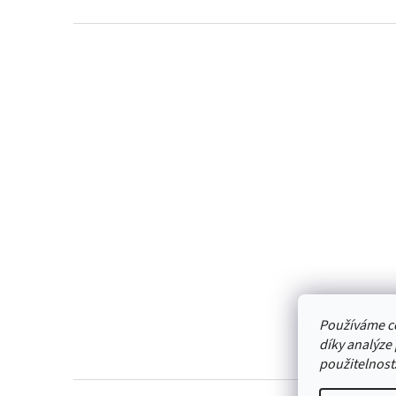
Z
á
p
a
t
í
Používáme c
díky analýze
použitelnost