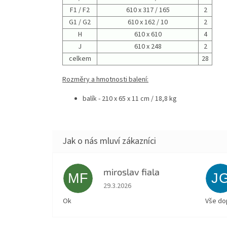
F1 / F2
610 x 317 / 165
2
G1 / G2
610 x 162 / 10
2
H
610 x 610
4
J
610 x 248
2
celkem
28
Rozměry a hmotnosti balení:
balík - 210 x 65 x 11 cm / 18,8 kg
miroslav fiala
MF
J
Hodnocení obchodu je 5 z 5 hvězdiček.
29.3.2026
Ok
Vše do