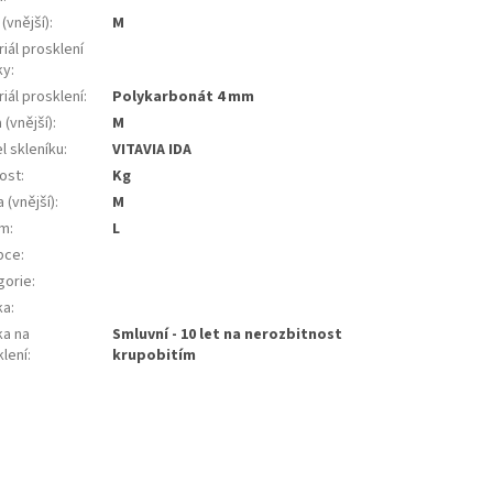
 (vnější)
:
m
iál prosklení
ky
:
iál prosklení
:
polykarbonát 4 mm
 (vnější)
:
m
l skleníku
:
VITAVIA IDA
ost
:
kg
 (vnější)
:
m
em
:
L
bce
:
gorie
:
ka
:
ka na
smluvní - 10 let na nerozbitnost
klení
:
krupobitím