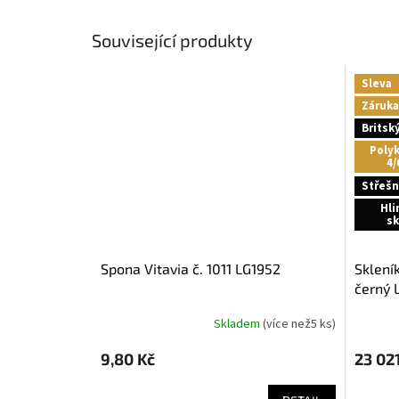
Související produkty
Sleva
Záruka
Britsk
Poly
4
Střešn
Hli
sk
spona Vitavia č. 1011 LG1952
skleník VITAVIA IDA 6500 PC 4 mm
černý 
Skladem
(
více než5 ks
)
9,80 Kč
23 021