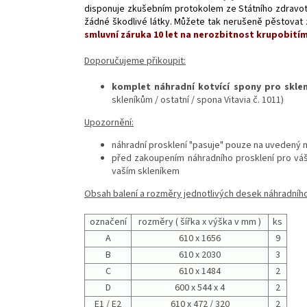
disponuje zkušebním protokolem ze Státního zdravotn
žádné škodlivé látky. Můžete tak nerušeně pěstovat 
smluvní záruka 10 let na nerozbitnost krupobitím
Doporučujeme přikoupit:
komplet náhradní kotvící spony pro sklení
skleníkům / ostatní / spona Vitavia č. 1011)
Upozornění:
náhradní prosklení "pasuje" pouze na uvedený m
před zakoupením náhradního prosklení pro váš 
vaším skleníkem
Obsah balení a rozměry jednotlivých desek náhradního 
označení
rozměry ( šířka x výška v mm )
ks
A
610 x 1656
9
B
610 x 2030
3
C
610 x 1484
2
D
600 x 544 x 4
2
E1 / E2
610 x 472 / 320
2