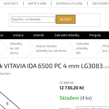
KONTAKTY
NAPIŠTE NÁM
DOPRAVA A PLATBA
OBCHODNÍ 
HLEDAT
ba
Izolace
Interiér
Zahradní skleníky
Pergoly
Skleníky
Zahradní
é
Vitavia Garden
Přís
ke zdi
skleníky
skleníky ke zdi domu
pro 
domu
IDA
ník VITAVIA IDA 6500 PC 4 mm LG3083
LG3
 Garden
12 990 Kč
12 730,20 Kč
Měrná
Skladem
(
4 ks
)
cena: