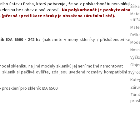
ího ústavu Praha, který potvrzuje, že se z polykarbonátu neuvolňují
Šířka
zeleninu bez obav o své zdraví.
Na polykarbonát je poskytována
Mater
 (přesná specifikace záruky je obsažena záručním listě).
stříš
Mater
Délka
k IDA 6500 - 242 ks
(naleznete v meny skleníky / příslušenství ke
Mode
Nosn
Výška
Obj
odel skleníku, na jiné modely skleníků jej není možné namontovat
skleník si pečlivě ověřte, zda jsou uvedené rozměry kompatibilní s
Výro
Kate
Záru
prosklení pro skleník IDA 6500:
Záru
pros