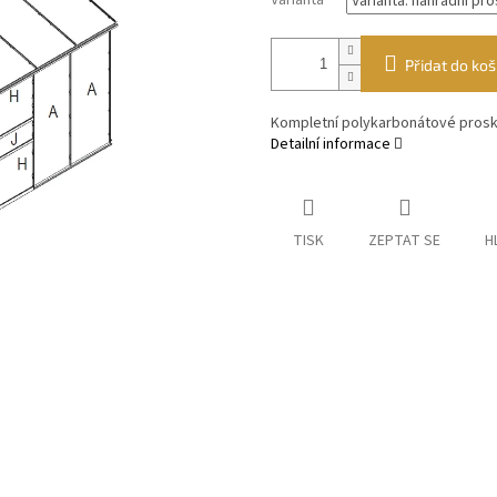
Varianta
Přidat do koš
Kompletní polykarbonátové proskle
Detailní informace
TISK
ZEPTAT SE
H