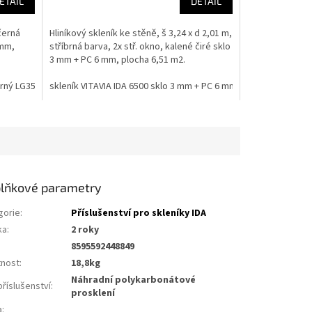
ETAIL
DETAIL
 černá
Hliníkový skleník ke stěně, š 3,24 x d 2,01 m,
 mm,
stříbrná barva, 2x stř. okno, kalené čiré sklo
3 mm + PC 6 mm, plocha 6,51 m2.
erný LG3552
skleník VITAVIA IDA 6500 sklo 3 mm + PC 6 mm stříbrný LG4645
lňkové parametry
gorie
:
Příslušenství pro skleníky IDA
ka
:
2 roky
8595592448849
nost
:
18,8kg
náhradní polykarbonátové
říslušenství
:
prosklení
a
: