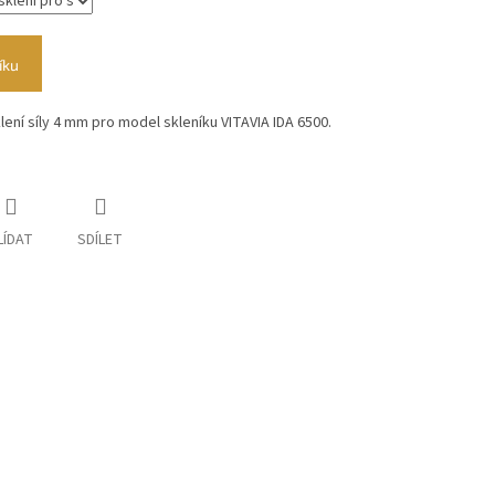
íku
ní síly 4 mm pro model skleníku VITAVIA IDA 6500.
LÍDAT
SDÍLET