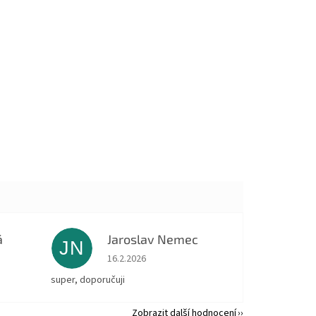
á
Jaroslav Nemec
JN
 5 z 5 hvězdiček.
Hodnocení obchodu je 5 z 5 hvězdiček.
16.2.2026
super, doporučuji
Zobrazit další hodnocení