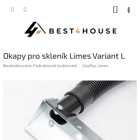
Přejít
NÁKUP
na
obsah
KOŠÍK
Okapy pro skleník Limes Variant L
Průměrné
Neohodnoceno
Podrobnosti hodnocení
Značka:
Limes
hodnocení
produktu
je
0,0
z
5
hvězdiček.