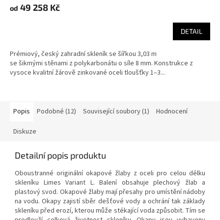
49 258 Kč
od
DETAIL
Prémiový, český zahradní skleník se šířkou 3,03 m
se šikmými stěnami z polykarbonátu o síle 8 mm. Konstrukce z
vysoce kvalitní žárově zinkované oceli tloušťky 1–3...
Popis
Podobné (12)
Související soubory (1)
Hodnocení
Diskuze
Detailní popis produktu
Oboustranné originální okapové žlaby z oceli pro celou délku
skleníku Limes Variant L. Balení obsahuje plechový žlab a
plastový svod. Okapové žlaby mají přesahy pro umístění nádoby
na vodu.
Okapy zajistí sběr dešťové vody a ochrání tak základy
skleníku před erozí, kterou může stékající voda způsobit. Tím se