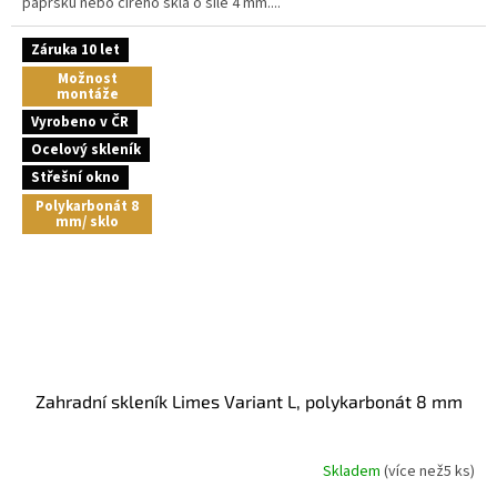
paprsků nebo čirého skla o síle 4 mm....
Záruka 10 let
Možnost
montáže
Vyrobeno v ČR
Ocelový skleník
Střešní okno
Polykarbonát 8
mm/ sklo
Zahradní skleník Limes Variant L, polykarbonát 8 mm
Skladem
(
více než5 ks
)