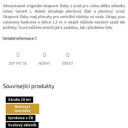
Oboustranné originální okapové žlaby z oceli pro celou délku skleníku
Limes Variant L. Balení obsahuje plechový žlab a plastový svod.
Okapové žlaby mají přesahy pro umístění nádoby na vodu. Okapy jsou
vybaveny hadicemi o délce 1,5 m. U okapů můžete nastavit spád dle
potřeby. Svod můžete umístit jak k zadnímu, tak i přednímu čelu.
Detailní informace
ZEPTAT SE
HLÍDAT
SDÍLET
Související produkty
Záruka 10 let
Možnost
montáže
Vyrobeno v ČR
Ocelový skleník