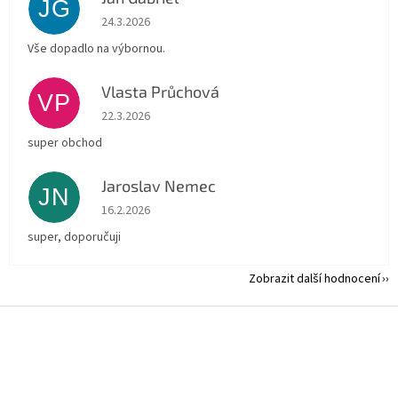
JG
Hodnocení obchodu je 5 z 5 hvězdiček.
24.3.2026
Vše dopadlo na výbornou.
Vlasta Průchová
VP
Hodnocení obchodu je 5 z 5 hvězdiček.
22.3.2026
super obchod
Jaroslav Nemec
JN
Hodnocení obchodu je 5 z 5 hvězdiček.
16.2.2026
super, doporučuji
Zobrazit další hodnocení
Z
á
p
a
t