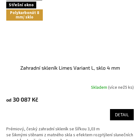
Střešní okno
Polykarbonát 8
mm/ sklo
Zahradní skleník Limes Variant L, sklo 4 mm
Skladem
(
více než5 ks
)
30 087 Kč
od
DETAIL
Prémiový, český zahradní skleník se šířkou 3,03 m
se šikmými stěnami z matného skla s efektem rozptýlení slunečních