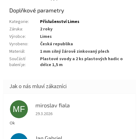
Doplňkové parametry
Kategorie
:
Příslušenství Limes
Záruka
:
2 roky
Výrobce
:
Limes
Vyrobeno
:
Česká republika
Materiál
:
1 mm silný žárově zinkovaný plech
Součástí
plastové svody a 2 ks plastových hadic o
balení je
:
délce 1,5 m
miroslav fiala
MF
Hodnocení obchodu je 5 z 5 hvězdiček.
29.3.2026
Ok
Jan Gabriel