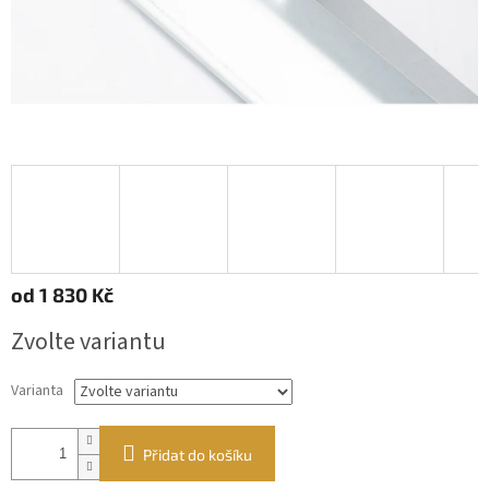
od
1 830 Kč
Měrná
Zvolte variantu
cena:
Varianta
Přidat do košíku