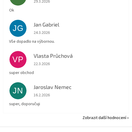
29.3.2026
Ok
Jan Gabriel
JG
Hodnocení obchodu je 5 z 5 hvězdiček.
24.3.2026
Vše dopadlo na výbornou.
Vlasta Průchová
VP
Hodnocení obchodu je 5 z 5 hvězdiček.
22.3.2026
super obchod
Jaroslav Nemec
JN
Hodnocení obchodu je 5 z 5 hvězdiček.
16.2.2026
super, doporučuji
Zobrazit další hodnocení
Z