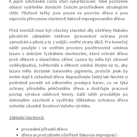
K jejich odstranění často stačí vykartáčování. Silně postižené
oblasti vydrhněte domácím čisticím prostředkem obsahujícím
chlór. Plísňové tečky jsou pouze na povrchu dřeva a jsou
naprosto přirozenou vlastností tlakově impregnovaného dřeva.
Před montáží musí být všechny stavební díly ošetřeny hluboko
působícím základním nátěrem (preventivní ochrana proti
zamodrání a plísni) a to z vnější i vnitřní strany dílců. Pro konečný
nátěr použijte i ve vnitřním prostoru povětrnostně odolnou
lazuru s dobrými fyzikálními vlastnostmi, která ochrání dřevo
proti vlhkosti a slunečnímu záření. Lazura by měla být zároveň
voděodpudivá, světlostálá a vlhkosti odolná. Dbejte na to, aby
lazura měla dostatek barevného pigmentu, protože jinak by
mohlo dojít k zešednutí dřeva. Nepoužívejte žádný lak! Nechte si
podrobně poradit od odborného prodejce barev, co se týká
ochrany přírodního jehličnatého dřeva a dodržujte pracovní
postup výrobce nátěrové hmoty. Další nátěr provádějte po
dokonalém zaschnutí a vyvětrání. Důkladnou ochranou dřeva
ovlivníte zásadně životnost Vašeho výrobku.
Základní vlastnosti:
provedení přírodní dřevo
dřevo je proti plísním ošetřené tlakovou impregnací -