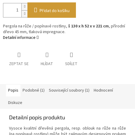
Přidat do košíku
Pergola na růže / popínavé rostliny,
š 130 x h 52 x v 221 cm
, přírodní
dřevo 45 mm, tlaková impregnace.
Detailní informace
ZEPTAT SE
HLÍDAT
SDÍLET
Popis
Podobné (1)
Související soubory (1)
Hodnocení
Diskuze
Detailní popis produktu
Vysoce kvalitní dřevěná pergola, resp. oblouk na růže na růže
(na popínavé rostliny) může být zajímavým designovým prvkem