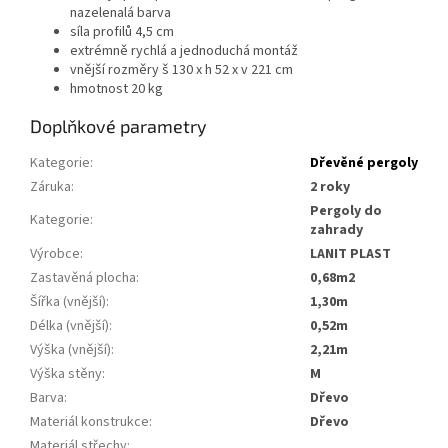
nazelenalá barva
síla profilů 4,5 cm
extrémně rychlá a jednoduchá montáž
vnější rozměry š 130 x h 52 x v 221 cm
hmotnost 20 kg
Doplňkové parametry
Kategorie
:
Dřevěné pergoly
Záruka
:
2 roky
pergoly do
Kategorie
:
zahrady
Výrobce
:
LANIT PLAST
Zastavěná plocha
:
0,68m2
Šířka (vnější)
:
1,30m
Délka (vnější)
:
0,52m
Výška (vnější)
:
2,21m
Výška stěny
:
m
Barva
:
dřevo
Materiál konstrukce
:
dřevo
Materiál střechy
: