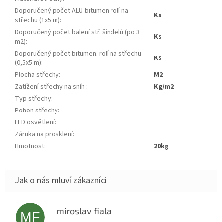
Doporučený počet ALU-bitumen rolí na
ks
střechu (1x5 m)
:
Doporučený počet balení stř. šindelů (po 3
ks
m2)
:
Doporučený počet bitumen. rolí na střechu
ks
(0,5x5 m)
:
Plocha střechy
:
m2
Zatížení střechy na sníh
:
kg/m2
Typ střechy
:
Pohon střechy
:
LED osvětlení
:
Záruka na prosklení
:
Hmotnost
:
20kg
miroslav fiala
MF
Hodnocení obchodu je 5 z 5 hvězdiček.