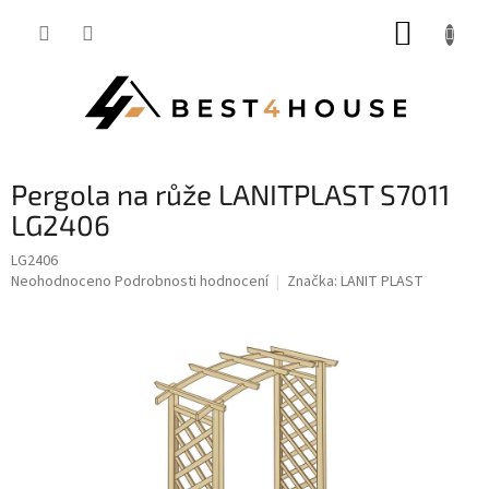
Přejít
NÁKUP
na
obsah
KOŠÍK
pergola na růže LANITPLAST S7011
LG2406
LG2406
Průměrné
Neohodnoceno
Podrobnosti hodnocení
Značka:
LANIT PLAST
hodnocení
produktu
je
0,0
z
5
hvězdiček.