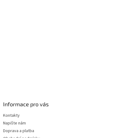
á
p
a
t
í
Informace pro vás
Kontakty
Napište nám
Doprava a platba