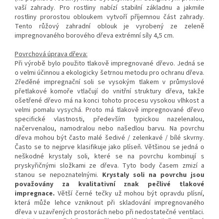
vaší zahrady. Pro rostliny nabízí stabilní základnu a jakmile
rostliny prorostou obloukem vytvoří příjemnou část zahrady.
Tento růžový zahradní oblouk je vyrobený ze zeleně
impregnovaného borového dřeva extrémní síly 4,5 cm.
Povrchová úprava dřeva:
Při výrobě bylo použito tlakově impregnované dřevo. Jedná se
o velmi účinnou a ekologicky šetrnou metodu pro ochranu dřeva.
Zředěné impregnační soli se vysokým tlakem v průmyslové
přetlakové komoře vtlačují do vnitřní struktury dřeva, takže
ošetřené dřevo má na konci tohoto procesu vysokou vlhkost a
velmi pomalu vysychá. Proto má tlakově impregnované dřevo
specifické vlastnosti, především typickou nazelenalou,
načervenalou, namodralou nebo našedlou barvu. Na povrchu
dřeva mohou být často malé šedivé / zelenkavé / bílé skvrny.
Často se to nejprve klasifikuje jako plíseň. Většinou se jedná o
neškodné krystaly soli, které se na povrchu kombinují s
pryskyřičnými složkami ze dřeva. Tyto body časem zmizí a
stanou se nepoznatelnými.
Krystaly soli na povrchu jsou
považovány za kvalitativní znak pečlivé tlakové
impregnace.
Větší černé tečky už mohou být opravdu plísní,
která může lehce vzniknout při skladování impregnovaného
dřeva v uzavřených prostorách nebo při nedostatečné ventilaci.