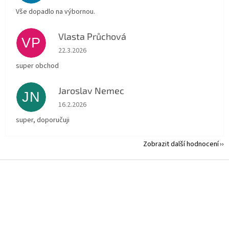
Vše dopadlo na výbornou.
Vlasta Průchová
VP
Hodnocení obchodu je 5 z 5 hvězdiček.
22.3.2026
super obchod
Jaroslav Nemec
JN
Hodnocení obchodu je 5 z 5 hvězdiček.
16.2.2026
super, doporučuji
Zobrazit další hodnocení
Z
á
p
a
t
í