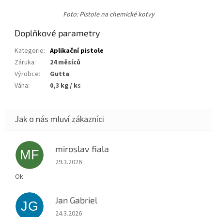
Foto: Pistole na chemické kotvy
Doplňkové parametry
Kategorie
:
Aplikační pistole
Záruka
:
24 měsíců
Výrobce
:
Gutta
Váha
:
0,3 kg / ks
miroslav fiala
MF
Hodnocení obchodu je 5 z 5 hvězdiček.
29.3.2026
Ok
Jan Gabriel
JG
Hodnocení obchodu je 5 z 5 hvězdiček.
24.3.2026