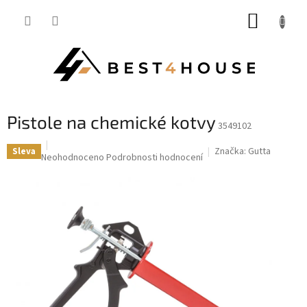
Přejít
NÁKUP
na
obsah
KOŠÍK
Pistole na chemické kotvy
3549102
Značka:
Gutta
Sleva
Průměrné
Neohodnoceno
Podrobnosti hodnocení
hodnocení
produktu
je
0,0
z
5
hvězdiček.