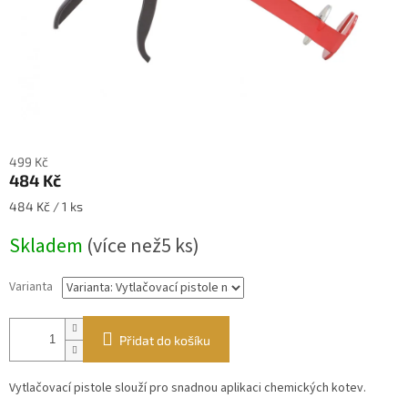
499 Kč
484 Kč
Měrná
484 Kč / 1 ks
cena:
Skladem
(
více než5 ks
)
Varianta
Přidat do košíku
Vytlačovací pistole slouží pro snadnou aplikaci chemických kotev.