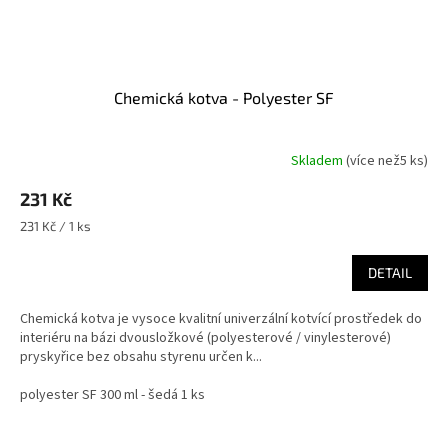
Chemická kotva - Polyester SF
Skladem
(
více než5 ks
)
231 Kč
Měrná
231 Kč / 1 ks
cena:
DETAIL
Chemická kotva je vysoce kvalitní univerzální kotvící prostředek do
interiéru na bázi dvousložkové (polyesterové / vinylesterové)
pryskyřice bez obsahu styrenu určen k...
polyester SF 300 ml - šedá 1 ks