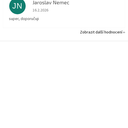
Jaroslav Nemec
JN
Hodnocení obchodu je 5 z 5 hvězdiček.
16.2.2026
super, doporučuji
Zobrazit další hodnocení
Z
á
p
a
t
í