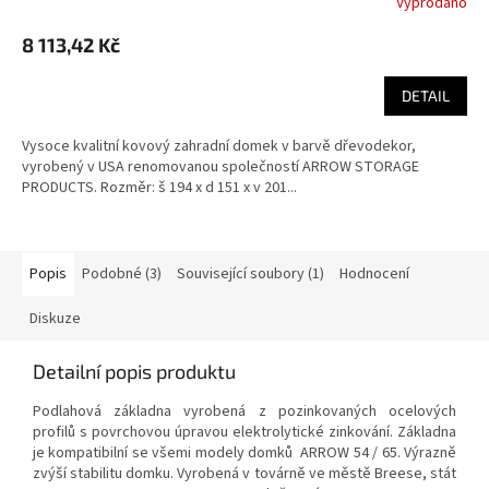
Vyprodáno
8 113,42 Kč
DETAIL
Vysoce kvalitní kovový zahradní domek v barvě dřevodekor,
vyrobený v USA renomovanou společností ARROW STORAGE
PRODUCTS. Rozměr: š 194 x d 151 x v 201...
Popis
Podobné (3)
Související soubory (1)
Hodnocení
Diskuze
Detailní popis produktu
Podlahová základna vyrobená z pozinkovaných ocelových
profilů s povrchovou úpravou elektrolytické zinkování. Základna
je kompatibilní se všemi modely domků ARROW 54 / 65. V
ýrazně
zvýší stabilitu domku. Vyrobená v továrně ve městě Breese, stát