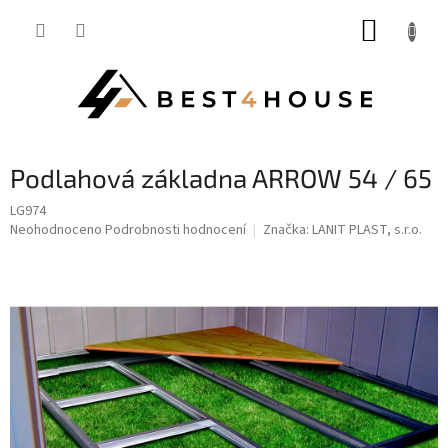
Přejít
NÁKUP
na
obsah
KOŠÍK
Podlahová základna ARROW 54 / 65
LG974
Průměrné
Neohodnoceno
Podrobnosti hodnocení
Značka:
LANIT PLAST, s.r.o.
hodnocení
produktu
je
0,0
z
5
hvězdiček.