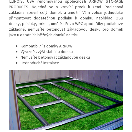
ILLINOIS, USA renomovanou společností ARROW STORAGE
PRODUCTS. Nejedná se o kotvící prvek k zemi. Podlahová
základna zpevní celý domek a umožní Vám velice jednoduše
přimontovat dodatečnou podlahu k domku, například OSB
desky, palubky, prkna, umělé dřevo WPC apod. Díky podlahové
základně, nemusíte betonovat základovou desku pro domek
jako u ostatních běžných domků na trhu.
Kompatibilní s domky ARROW
V
ýrazně zvýší stabilitu domku
Nemusíte betonovat základovou desku
Jednoduchá instalace