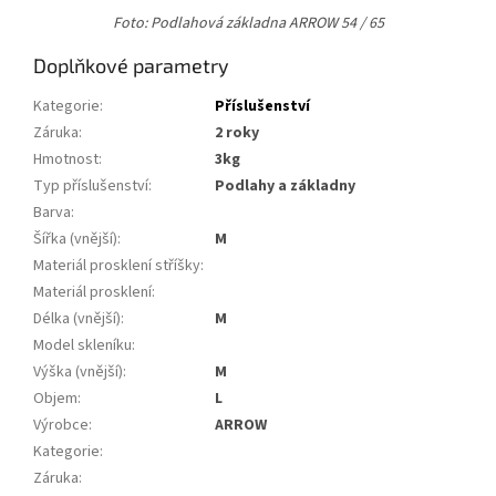
Foto: Podlahová základna ARROW 54 / 65
Doplňkové parametry
Kategorie
:
Příslušenství
Záruka
:
2 roky
Hmotnost
:
3kg
Typ příslušenství
:
Podlahy a základny
Barva
:
Šířka (vnější)
:
m
Materiál prosklení stříšky
:
Materiál prosklení
:
Délka (vnější)
:
m
Model skleníku
:
Výška (vnější)
:
m
Objem
:
L
Výrobce
:
ARROW
Kategorie
:
Záruka
: