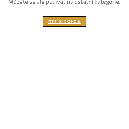
Můžete se ale podívat na ostatní kategorie.
ZPĚT DO OBCHODU
Z
á
p
a
t
í