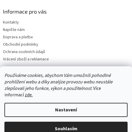
Informace pro vás
Kontakty
Napište nám
Doprava a platba
Obchodní podmínky
Ochrana osobních údajů
Vrácení zboží a reklamace
Používáme cookies, abychom Vám umožnili pohodlné
prohlížení webu a díky analýze provozu webu neustále
zlepšovali jeho funkce, výkon a použitelnost
. Více
informací
zde.
Nastavení
Vytvořil Shoptet
Souhlasím
Copyright 2026
Best4house
. Všechna práva vyhrazena.