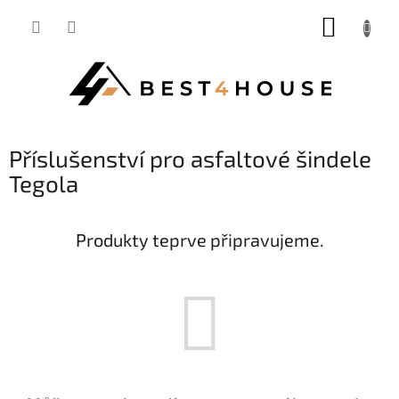
Přejít
NÁKUP
na
obsah
KOŠÍK
Příslušenství pro asfaltové šindele
Tegola
Produkty teprve připravujeme.